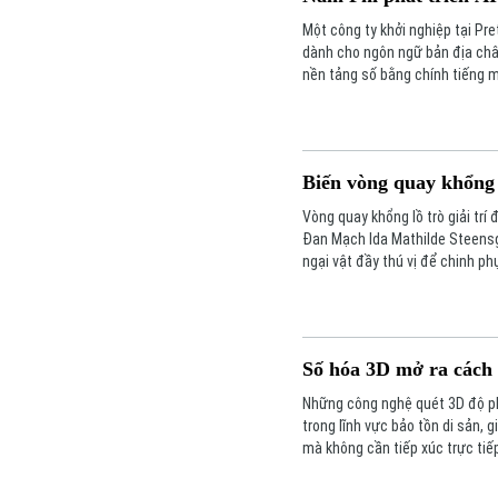
Một công ty khởi nghiệp tại Pre
dành cho ngôn ngữ bản địa châu
nền tảng số bằng chính tiếng 
Biến vòng quay khổng 
Vòng quay khổng lồ trò giải trí
Đan Mạch Ida Mathilde Steensg
ngại vật đầy thú vị để chinh ph
Số hóa 3D mở ra cách 
Những công nghệ quét 3D độ phâ
trong lĩnh vực bảo tồn di sản, 
mà không cần tiếp xúc trực tiế
nghệ sĩ kiêm chuyên gia công 