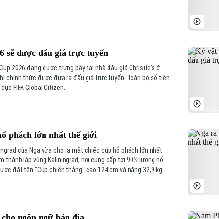
 sẽ được đấu giá trực tuyến
 Cup 2026 đang được trưng bày tại nhà đấu giá Christie's ở
hi chính thức được đưa ra đấu giá trực tuyến. Toàn bộ số tiền
dục FIFA Global Citizen.
ổ phách lớn nhất thế giới
ingrad của Nga vừa cho ra mắt chiếc cúp hổ phách lớn nhất
m thành lập vùng Kaliningrad, nơi cung cấp tới 90% lượng hổ
được đặt tên "Cúp chiến thắng" cao 124 cm và nặng 32,9 kg.
 cho ngôn ngữ bản địa