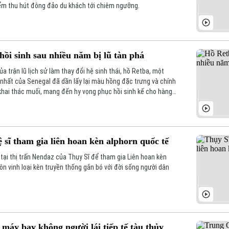
ểm thu hút đông đảo du khách tới chiêm ngưỡng.
hồi sinh sau nhiều năm bị lũ tàn phá
 trận lũ lịch sử làm thay đổi hệ sinh thái, hồ Retba, một
 nhất của Senegal đã dần lấy lại màu hồng đặc trưng và chính
khai thác muối, mang đến hy vọng phục hồi sinh kế cho hàng
 sĩ tham gia liên hoan kèn alphorn quốc tế
 tại thị trấn Nendaz của Thụy Sĩ để tham gia Liên hoan kèn
tôn vinh loại kèn truyền thống gắn bó với đời sống người dân
máy bay không người lái tiếp tế tàu thủy