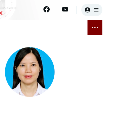
I
E
THỂ THAO
GIẢI TRÍ
ĐÃ PHÁT SÓNG
Bóng đá
Tin tức
ỡng
Quần vợt
Sao
sức khỏe
Golf
Điện ảnh
Thời trang
Âm nhạc