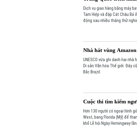
Dịch vụ giao hàng bằng máy bay
Tam Hiệp và đập Cát Châu Bá ở
động sau nhiều tháng thử nghi
khẩn cấp và các đặc sản địa p
Nhà hát vùng Amazon 
UNESCO vừa ghi danh hai nhà há
Di sản Văn hóa Thế giới. Đây c
Bắc Brazil.
Cuộc thi tìm kiếm ng
Hơn 130 người có ngoại hình gi
West, bang Florida (Mỹ) để tha
khổ Lễ hội Ngày Hemingway lần