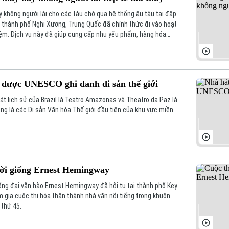
 không người lái cho các tàu chờ qua hệ thống âu tàu tại đập
 thành phố Nghi Xương, Trung Quốc đã chính thức đi vào hoạt
ệm. Dịch vụ này đã giúp cung cấp nhu yếu phẩm, hàng hóa
hương một cách nhanh chóng và tiện lợi.
được UNESCO ghi danh di sản thế giới
t lịch sử của Brazil là Teatro Amazonas và Theatro da Paz là
ũng là các Di sản Văn hóa Thế giới đầu tiên của khu vực miền
ười giống Ernest Hemingway
ống đại văn hào Ernest Hemingway đã hội tụ tại thành phố Key
m gia cuộc thi hóa thân thành nhà văn nổi tiếng trong khuôn
 thứ 45.