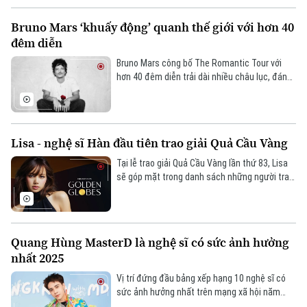
Người Hà Nội
Tin tức
Kinh tế
Bruno Mars ‘khuấy động’ quanh thế giới với hơn 40
An ninh trật tự
Khoảnh khắc Hà Nội
đêm diễn
Quân sự
Tin tức
Nhà đất
Công nghệ
Bruno Mars công bố The Romantic Tour với
Ẩm thực
Hồ sơ
hơn 40 đêm diễn trải dài nhiều châu lục, đánh
Cafe sáng
dấu chuyến lưu diễn sân vận động lớn nhất
Tin tức
Tàu và Xe
của anh kể từ sau thành công của 24K Magic
Người Việt 4 phương
Tài chính Ngân hàng
World Tour.
Đầu tư
Ô tô
Giáo dục
Lisa - nghệ sĩ Hàn đầu tiên trao giải Quả Cầu Vàng
Doanh nghiệp
Căn hộ
Tàu
Tại lễ trao giải Quả Cầu Vàng lần thứ 83, Lisa
Tin tức
Văn hóa
sẽ góp mặt trong danh sách những người trao
Đất đai
giải, trở thành thần tượng K-pop đầu tiên đảm
Xe máy
Tuyển sinh
nhận vai trò quan trọng tại một trong những
Tin tức
Sức khỏe
Kinh nghiệm
giải thưởng điện ảnh và truyền hình danh giá
Thị trường
nhất hành tinh.
Hướng nghiệp
Quang Hùng MasterD là nghệ sĩ có sức ảnh hưởng
Làng nghề
Y tế
Thể thao
nhất 2025
Đánh giá
Di tích
Vị trí đứng đầu bảng xếp hạng 10 nghệ sĩ có
Dinh dưỡng
Bóng đá
Giải trí
sức ảnh hưởng nhất trên mạng xã hội năm
2025 không còn là cái tên quen thuộc như Sơn