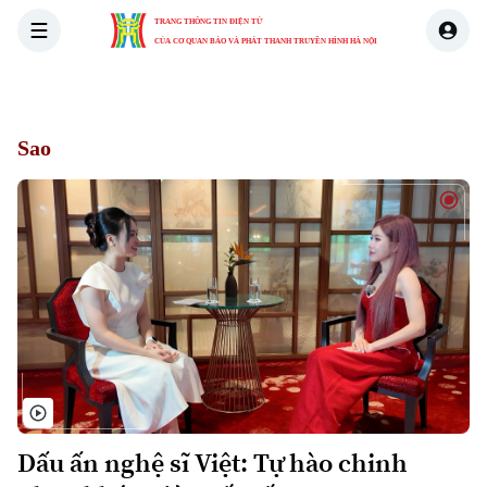
TRANG THÔNG TIN ĐIỆN TỬ
CỦA CƠ QUAN BÁO VÀ PHÁT THANH TRUYỀN HÌNH HÀ NỘI
THỜI SỰ
HÀ NỘI
THẾ GIỚI
KINH TẾ
NHÀ ĐẤT
Sao
Dấu ấn nghệ sĩ Việt: Tự hào chinh