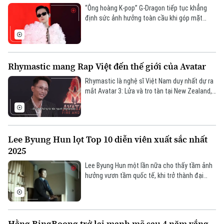
“Ông hoàng K-pop” G-Dragon tiếp tục khẳng
định sức ảnh hưởng toàn cầu khi góp mặt
trong Hypebeast 100 năm 2025 - bảng xếp
hạng tôn vinh các biểu tượng định hình văn
hóa đương đại, đánh dấu năm thứ 9 anh được
vinh danh.
Rhymastic mang Rap Việt đến thế giới của Avatar
Rhymastic là nghệ sĩ Việt Nam duy nhất dự ra
mắt Avatar 3: Lửa và tro tàn tại New Zealand,
gây ấn tượng khi giao lưu với đạo diễn James
Cameron và thể hiện đoạn rap tiếng Anh lấy
cảm hứng từ bộ phim.
Lee Byung Hun lọt Top 10 diễn viên xuất sắc nhất
2025
Lee Byung Hun một lần nữa cho thấy tầm ảnh
hưởng vươn tầm quốc tế, khi trở thành đại
diện Hàn Quốc duy nhất được tạp chí danh
tiếng The New York Times vinh danh trong Top
10 diễn viên xuất sắc nhất năm 2025.
Hằng BingBoong trở lại mạnh mẽ sau 4 năm vắng