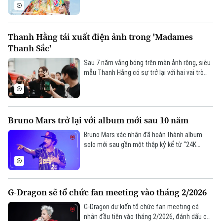
Tư vấn sức khỏe
Quần vợt
Tùng M-TP hay HIEUTHUHAI, mà đã thuộc về
Tin tức
Đã phát sóng
Quang Hùng MasterD.
Golf
Thanh Hằng tái xuất điện ảnh trong 'Madames
Sao
Thanh Sắc'
Điện ảnh
Sau 7 năm vắng bóng trên màn ảnh rộng, siêu
mẫu Thanh Hằng có sự trở lại với hai vai trò
Thời trang
quan trọng khi vừa là nữ chính, vừa là nhà sản
xuất dự án điện ảnh mới mang tên “Madames
Thanh Sắc”.
Âm nhạc
Bruno Mars trở lại với album mới sau 10 năm
Bruno Mars xác nhận đã hoàn thành album
solo mới sau gần một thập kỷ kể từ “24K
Magic”, đánh dấu màn trở lại được mong đợi
của làng nhạc pop toàn cầu.
G-Dragon sẽ tổ chức fan meeting vào tháng 2/2026
G-Dragon dự kiến tổ chức fan meeting cá
nhân đầu tiên vào tháng 2/2026, đánh dấu cột