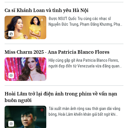
Ca sĩ Khánh Loan và tình yêu Hà Nội
Được NSƯT Quốc Trụ cùng các nhạc sĩ
Nguyễn Đức Trung, Phạm Đăng Khương, Phạm
Duy dẫn dắt, ca sĩ Khánh Loan sớm bước vào
thị trường âm nhạc, nhanh chóng khẳng định
tên tuổi, trở thành giọng ca nổi bật thập niên
2000.
Miss Charm 2025 - Ana Patricia Blanco Flores
Hãy cùng gặp gỡ Ana Patricia Blanco Flores,
người đẹp đến từ Venezuela vừa đăng quang
Hoa hậu Miss Charm 2025 - một cuộc thi sắc
đẹp quốc tế vừa được tổ chức tại Việt Nam.
Miss Charm là cuộc thi đề cao vẻ đẹp gắn với
văn hóa, bản sắc và năng lực kết nối quốc tế.
Hoài Lâm trở lại điện ảnh trong phim về vấn nạn
buôn người
Tái xuất màn ảnh rộng sau thời gian dài vắng
bóng, Hoài Lâm khiến khán giả bất ngờ khi
chọn một vai diễn có chiều sâu và đầy gai góc
trong dự án điện ảnh “Thiên đường máu”.