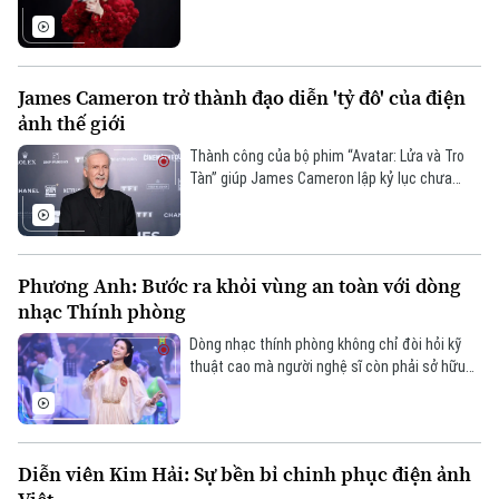
mốc đáng chú ý trong hành trình hoạt động
solo và gắn kết với người hâm mộ.
James Cameron trở thành đạo diễn 'tỷ đô' của điện
ảnh thế giới
Thành công của bộ phim “Avatar: Lửa và Tro
Tàn” giúp James Cameron lập kỷ lục chưa
từng có khi trở thành đạo diễn đầu tiên sở hữu
4 phim liên tiếp cán mốc doanh thu 1 tỷ đô.
Phương Anh: Bước ra khỏi vùng an toàn với dòng
nhạc Thính phòng
Dòng nhạc thính phòng không chỉ đòi hỏi kỹ
thuật cao mà người nghệ sĩ còn phải sở hữu
một tâm hồn đầy chiều sâu. Tại cuộc thi Tiếng
hát Hà Nội 2025, khán giả được chứng kiến sự
tỏa sáng rực rỡ của Nguyễn Phương Anh - chủ
nhân giải Nhất dòng nhạc thính phòng, ghi dấu
Diễn viên Kim Hải: Sự bền bỉ chinh phục điện ảnh
hành trình rèn luyện bền bỉ nhằm đưa nghệ