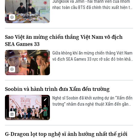
Jungkook và Jimin - hai thành viên của nhóm
nhạc toàn cầu BTS đã chính thức xuất hiện tại
Việt Nam trong tập sắp phát sóng của chương
trình thực tế Are You Sure mùa 2 sau nhiều
ngày mong chờ.
Sao Việt ăn mừng chiến thắng Việt Nam vô địch
SEA Games 33
Giữa không khí ăn mừng chiến thắng Việt Nam
vô địch SEA Games 33 rực rỡ sắc đỏ trên khắp
mọi miền, các nghệ sĩ cũng đồng loạt chia sẻ
niềm tự hào, góp thêm những thanh âm hân
hoan vào bản hòa ca chiến thắng của dân tộc.
Soobin và hành trình đưa Xẩm đến trường
Nghệ sĩ Soobin đã khởi xướng dự án “Xẩm đến
trường” nhằm đưa nghệ thuật Xẩm đến gần
hơn với thế hệ trẻ và Hà Nội là chặng dừng
chân đầu tiên của dự án.
G-Dragon lọt top nghệ sĩ ảnh hưởng nhất thế giới