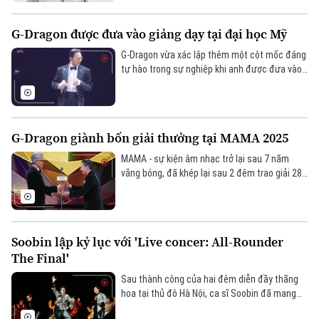
G-Dragon được đưa vào giảng dạy tại đại học Mỹ
G-Dragon vừa xác lập thêm một cột mốc đáng
tự hào trong sự nghiệp khi anh được đưa vào
giáo trình giảng dạy tại Đại học Nam California
(USC) - một trong những trường đại học lâu
đời và uy tín nhất của Mỹ.
G-Dragon giành bốn giải thưởng tại MAMA 2025
MAMA - sự kiện âm nhạc trở lại sau 7 năm
vắng bóng, đã khép lại sau 2 đêm trao giải 28-
29/11 tại Hồng Kông (Trung Quốc). G-Dragon là
cái tên nổi bật nhất của mùa giải năm nay khi
mang về 4 giải thưởng quan trọng tại lễ trao
giải.
Soobin lập kỷ lục với 'Live concer: All-Rounder
The Final'
Sau thành công của hai đêm diễn đầy thăng
hoa tại thủ đô Hà Nội, ca sĩ Soobin đã mang
“Soobin live concert: All-Rounder The Final” về