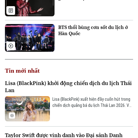
BTS thổi bùng cơn sốt du lịch ở
Hàn Quốc
Tin mới nhất
Lisa (BlackPink) khởi động chiến dịch du lịch Thái
Lan
Lisa (BlackPink) xuất hiện đầy cuốn hút trong
chiến dịch quảng bá du lịch Thái Lan 2026. Với
thông điệp “Feel all the feelings”, cô trở thành
cầu nối lan tỏa vẻ đẹp văn hóa, thiên nhiên xứ
Chùa Vàng tới hàng triệu du khách quốc tế.
Taylor Swift được vinh danh vào Đại sảnh Danh