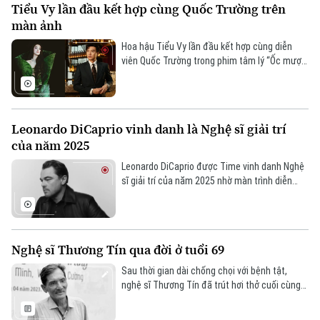
Tiểu Vy lần đầu kết hợp cùng Quốc Trường trên
màn ảnh
Hoa hậu Tiểu Vy lần đầu kết hợp cùng diễn
viên Quốc Trường trong phim tâm lý “Ốc mượn
hồn”, hứa hẹn mang đến một hình ảnh có
chiều sâu và mới lạ hơn.
Leonardo DiCaprio vinh danh là Nghệ sĩ giải trí
của năm 2025
Leonardo DiCaprio được Time vinh danh Nghệ
sĩ giải trí của năm 2025 nhờ màn trình diễn
xuất sắc trong One Battle After Another,
khẳng định vị thế ngôi sao hàng đầu
Hollywood.
Nghệ sĩ Thương Tín qua đời ở tuổi 69
Sau thời gian dài chống chọi với bệnh tật,
nghệ sĩ Thương Tín đã trút hơi thở cuối cùng
vào tối ngày 8/12 tại quê nhà, hưởng thọ 69
tuổi.