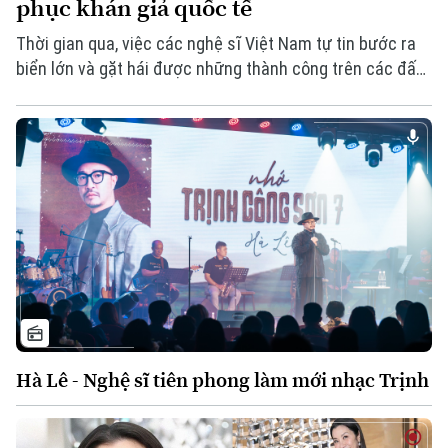
phục khán giả quốc tế
Thời gian qua, việc các nghệ sĩ Việt Nam tự tin bước ra
biển lớn và gặt hái được những thành công trên các đấu
trường nghệ thuật quốc tế đã mang lại niềm tự hào cho
khán giả nước nhà. Trong đó, Trang Pháp là một ví dụ
tiêu biểu khi cô vừa khẳng định bản lĩnh tại chương trình
Đạp Gió 2026 tại Trung Quốc.
Hà Lê - Nghệ sĩ tiên phong làm mới nhạc Trịnh