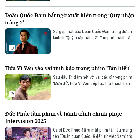
Doãn Quốc Đam bất ngờ xuất hiện trong ‘Quỷ nhập
tràng 2’
Sự góp mặt của Doãn Quốc Đam trong dự án
kinh dị “Quỷ nhập tràng 2” đang trở thành tâm
điểm chú ý của khán giả.
Hứa Vĩ Văn vào vai tình báo trong phim 'Tận hiến'
Sau dấu ấn đậm nét với vai bác sĩ trong phim
'Mưa đỏ', Hứa Vĩ Văn tiếp tục thử thách bản
thân ở vai diễn chiến sĩ tình báo trong dự án
truyền hình lịch sử “Tận hiến”.
Đức Phúc làm phim về hành trình chinh phục
Intervision 2025
Ca sĩ Đức Phúc đã ra mắt phim tài liệu mang
tên “Quán quân Quốc tế đến từ Việt Nam” tròn