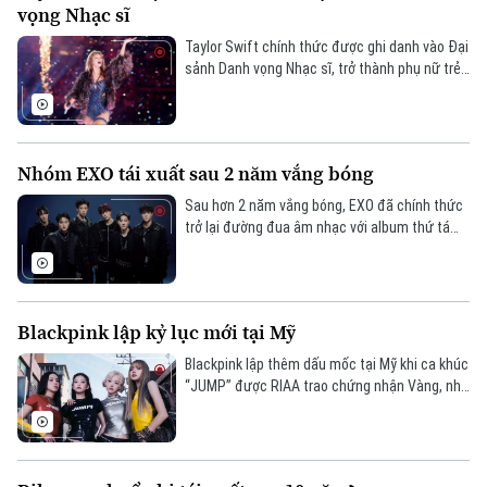
vọng Nhạc sĩ
Taylor Swift chính thức được ghi danh vào Đại
sảnh Danh vọng Nhạc sĩ, trở thành phụ nữ trẻ
nhất trong lịch sử được vinh danh, khẳng định
vai trò nhạc sĩ có tầm ảnh hưởng hàng đầu
thế giới.
Nhóm EXO tái xuất sau 2 năm vắng bóng
Sau hơn 2 năm vắng bóng, EXO đã chính thức
trở lại đường đua âm nhạc với album thứ tám
mang tên “REVERXE”. Màn tái xuất lần này
đánh dấu một chương mới trong sự nghiệp
của nhóm sau khi các thành viên hoàn tất
nghĩa vụ quân sự.
Blackpink lập kỷ lục mới tại Mỹ
Blackpink lập thêm dấu mốc tại Mỹ khi ca khúc
“JUMP” được RIAA trao chứng nhận Vàng, nhờ
thành tích nghe trực tuyến, tiếp tục khẳng
định sức hút của nhóm trên thị trường quốc
tế.