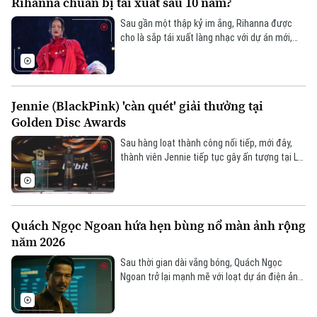
Rihanna chuẩn bị tái xuất sau 10 năm?
Sau gần một thập kỷ im ắng, Rihanna được
cho là sắp tái xuất làng nhạc với dự án mới,
đánh dấu màn trở lại được mong đợi bậc nhất
sự nghiệp, nhanh chóng thu hút sự quan tâm
toàn cầu.
Jennie (BlackPink) 'càn quét' giải thưởng tại
Golden Disc Awards
Sau hàng loạt thành công nối tiếp, mới đây,
thành viên Jennie tiếp tục gây ấn tượng tại Lễ
trao giải Golden Disc Awards lần thứ 40 khi
Chuyên mục
liên tiếp được xướng tên ở nhiều hạng mục
quan trọng, cho thấy sức hút bền bỉ và vị thế
Thời sự
vững chắc của cô trên bản đồ âm nhạc Hàn
Quách Ngọc Ngoan hứa hẹn bùng nổ màn ảnh rộng
Quốc.
năm 2026
Hà Nội
Hà Nội
Sau thời gian dài vắng bóng, Quách Ngọc
Ngoan trở lại mạnh mẽ với loạt dự án điện ảnh
Chính trị
Nhịp sống Hà Nội
liên tiếp, hứa hẹn đánh dấu giai đoạn hoạt
Thế giới
động sôi động trên màn ảnh rộng năm 2026.
Xã hội