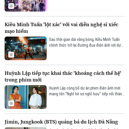
3 tháng sau chiến thắng lịch sử tại cuộc thi
âm nhạc quốc tế Intervision 2025.
Kiều Minh Tuấn 'lột xác' với vai diễn nghệ sĩ xiếc
mạo hiểm
Sau thời gian dài vắng bóng, Kiều Minh Tuấn
chính thức trở lại đường đua điện ảnh với dự
án “Con kể ba nghe”, đánh dấu bước tái xuất
được kỳ vọng của nam diễn viên trên màn ảnh
rộng.
Huỳnh Lập tiếp tục khai thác 'khoảng cách thế hệ'
Liên hệ đường dây nóng (bấm để gọi)
trong phim mới
Tòa soạn
Tòa soạn
Huỳnh Lập công bố dự án phim điện ảnh mới
0865.116.699 (hotline)
0865.116.699
mang tên “Nghỉ hè sợ nghỉ hưu” tiếp nối thành
công của “Nhà gia tiên”.
Jimin, Jungkook (BTS) quảng bá du lịch Đà Nẵng