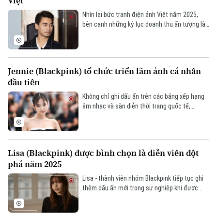
Việt
thuật hàn lâm đến gần hơn với công chúng.
Nhìn lại bức tranh điện ảnh Việt năm 2025,
bên cạnh những kỷ lục doanh thu ấn tượng là
sự vươn lên mạnh mẽ của thế hệ diễn viên trẻ
đầy bản lĩnh. Nổi bật trong số đó là diễn viên
Kim Hải với 6 dự án điện ảnh ra mắt trong năm
qua. Gần đây nhất, vai diễn ám ảnh trong phim
Jennie (Blackpink) tổ chức triển lãm ảnh cá nhân
kinh dị “Nhà hai chủ” tiếp tục khẳng định khả
đầu tiên
năng hóa thân đa dạng của anh.
Không chỉ ghi dấu ấn trên các bảng xếp hạng
âm nhạc và sàn diễn thời trang quốc tế,
Jennie (Blackpink) còn lựa chọn đánh dấu tuổi
30 bằng một triển lãm ảnh đầu tiên trong sự
nghiệp.
Lisa (Blackpink) được bình chọn là diễn viên đột
phá năm 2025
Theo dõi Hà Nội On
Lisa - thành viên nhóm Blackpink tiếp tục ghi
thêm dấu ấn mới trong sự nghiệp khi được
một tạp chí điện ảnh uy tín của Mỹ vinh danh ở
hạng mục Diễn viên đột phá của năm 2025.