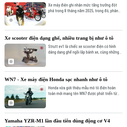
Xe máy điện ghi nhận mức tăng trưởng đột
phá trong 8 tháng năm 2025; trong đó, phân
khúc L1 (dưới 50cc) tăng 89%, phân khúc L3
(trên 50cc) bứt phá tới 197%.
Xe scooter điện dạng ghế, nhiều trang bị như ô tô
Strutt ev1 là chiếc xe scooter điện có hình
dáng dạng ghế ngồi lắp bánh xe, cùng những
trang bị cao cấp hỗ trợ người gặp khó khăn
trong vận động.
WN7 - Xe máy điện Honda sạc nhanh như ô tô
Honda vừa giới thiệu mẫu mô tô điện hoàn
toàn mới mang tên WN7 được phát triển từ
bản ý tưởng EV Fun, có khả năng sạc nhanh
tương tự ô tô.
Yamaha YZR-M1 lần đầu tiên dùng động cơ V4