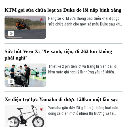
KTM gọi sửa chữa loạt xe Duke do lỗi nắp bình xăng
Hãng xe KTM vừa thông báo triển khai đợt gọi
sửa chữa dành cho một số mẫu Duke sau khi
phát hiện nguy cơ rò rỉ tại khu vực nắp bình
xăng.
Sức hút Vero X: ‘Xe xanh, tiện, đi 262 km không
phải nghĩ’
Thiết kế 2 pin tiện lợi và trang bị hiện đại, đi
kèm mức giá hợp lý là những yếu tố khiến
VinFast Vero X trở thành mẫu xe máy điện
thay thế xe xăng được quan tâm hàng đầu.
Xe điện trợ lực Yamaha đi được 128km một lần sạc
Yamaha gần đây đã giới thiệu hàng loạt các
dòng xe điện mới ở nhiều thị trường và tại
Nhật Bản, hãng xe này tiếp tục bổ sung một số
dòng xe điện trợ lực, có thể di chuyển được