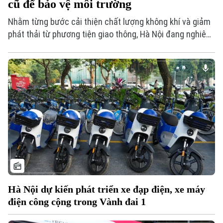
cũ để bảo vệ môi trường
Nhằm từng bước cải thiện chất lượng không khí và giảm
phát thải từ phương tiện giao thông, Hà Nội đang nghiên
cứu cơ chế hỗ trợ người dân chuyển đổi xe máy cũ sang
phương tiện thân thiện với môi trường. Chính sách được
kỳ vọng sẽ tạo động lực để người dân đồng hành cùng
thành phố xây dựng Thủ đô xanh, sạch và bền vững.
Hà Nội dự kiến phát triển xe đạp điện, xe máy
điện công cộng trong Vành đai 1