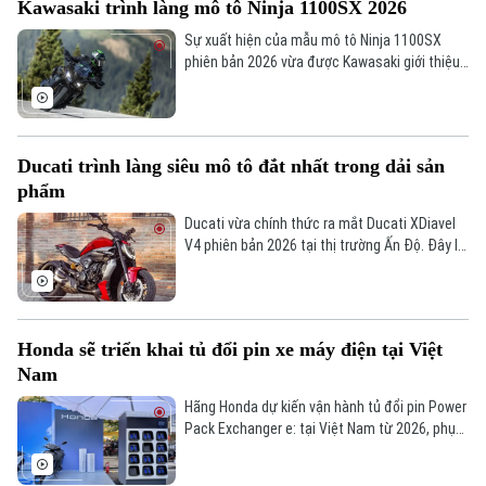
Sao
Kawasaki trình làng mô tô Ninja 1100SX 2026
Sự xuất hiện của mẫu mô tô Ninja 1100SX
Điện ảnh
phiên bản 2026 vừa được Kawasaki giới thiệu
cho thấy định hướng tiếp tục mở rộng danh
Thời trang
mục mô tô phân khối lớn của hãng, tập trung
vào khả năng vận hành mạnh mẽ và sự ổn
định trên những hành trình dài.
Âm nhạc
Ducati trình làng siêu mô tô đắt nhất trong dải sản
phẩm
Ducati vừa chính thức ra mắt Ducati XDiavel
V4 phiên bản 2026 tại thị trường Ấn Độ. Đây là
mẫu sport cruiser cao cấp nhất của Ducati,
với thiết kế hầm hố, động cơ V4 thừa hưởng
công nghệ MotoGP và mức giá vượt mốc 900
triệu đồng, đắt nhất trong dải sản phẩm.
Honda sẽ triển khai tủ đổi pin xe máy điện tại Việt
Nam
Hãng Honda dự kiến vận hành tủ đổi pin Power
Pack Exchanger e: tại Việt Nam từ 2026, phục
vụ xe máy điện dùng pin hoán đổi. Với chiếc tủ
này, người dùng có thể đến trạm và đổi pin đã