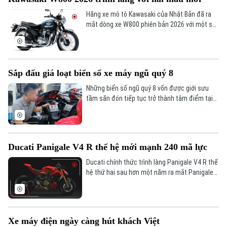
Hãng xe mô tô Kawasaki của Nhật Bản đã ra
mắt dòng xe W800 phiên bản 2026 với một số
nâng cấp mới, hứa hẹn mang đến trải nghiệm
lái thú vị hơn.
Sắp đấu giá loạt biển số xe máy ngũ quý 8
Những biển số ngũ quý 8 vốn được giới sưu
tầm săn đón tiếp tục trở thành tâm điểm tại
phiên đấu giá biển số xe lần thứ 8, hứa hẹn
thu hút đông đảo người chơi biển số đẹp cho
xe máy định danh.
Ducati Panigale V4 R thế hệ mới mạnh 240 mã lực
Ducati chính thức trình làng Panigale V4 R thế
hệ thứ hai sau hơn một năm ra mắt Panigale
V4 thế hệ mới. Mẫu superbike này vẫn được
phát triển từ chiếc xe đua tham gia WorldSBK,
nhưng đã nâng cấp toàn diện để đạt hiệu
năng cao hơn.
Xe máy điện ngày càng hút khách Việt