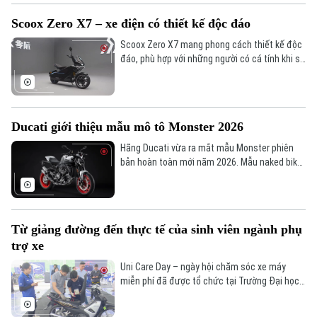
Scoox Zero X7 – xe điện có thiết kế độc đáo
Scoox Zero X7 mang phong cách thiết kế độc
đáo, phù hợp với những người có cá tính khi sở
hữu lối thiết kế đặc biệt, pha trộn giữa một
chiếc minibike với một tạo hình mới mẻ, đem
tới sự nổi bật khi di chuyển trên đường.
Ducati giới thiệu mẫu mô tô Monster 2026
Hãng Ducati vừa ra mắt mẫu Monster phiên
bản hoàn toàn mới năm 2026. Mẫu naked bike
Theo dõi Hà Nội On
sử dụng động cơ V2 890cc tích hợp công nghệ
IVT tiên tiến.
Từ giảng đường đến thực tế của sinh viên ngành phụ
trợ xe
Uni Care Day – ngày hội chăm sóc xe máy
miễn phí đã được tổ chức tại Trường Đại học
Công nghệ Giao thông Vận tải trong 2 ngày 3-
4/12. Đặc biệt, sinh viên trường được trực tiếp