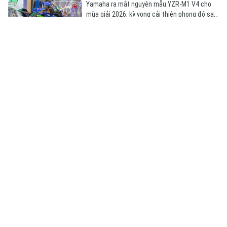
Yamaha ra mắt nguyên mẫu YZR-M1 V4 cho
mùa giải 2026, kỳ vọng cải thiện phong độ sau
nhiều năm lép vế trước các đối thủ mạnh tại
MotoGP.
Honda Việt Nam triệu hồi Africa Twin do lỗi công tắc
đèn
Honda Việt Nam triển khai chiến dịch sửa
chữa với mẫu Africa Twin, nhằm khắc phục lỗi
ở cụm công tắc điều khiển đèn báo rẽ bên trái.
BMW CE Vision - xe hai bánh chạy điện gắn khung
chống lật
Vision CE Concept được phát triển từ CE 04 và
công nghệ xe lăn điện; nổi bật với khung chống
lật bao quanh người lái, loại bỏ nhu cầu mũ
bảo hiểm và đồ bảo hộ.