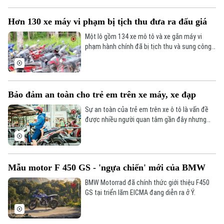
sạc đầy chỉ trong vài phút, tương tự thời gian
đổ xăng, thay vì phải chờ sạc hàng giờ.
Hơn 130 xe máy vi phạm bị tịch thu đưa ra đấu giá
Một lô gồm 134 xe mô tô và xe gắn máy vi
phạm hành chính đã bị tịch thu và sung công
quỹ Nhà nước, sẽ được đưa ra đấu giá công
khai theo quy định.
Bảo đảm an toàn cho trẻ em trên xe máy, xe đạp
Sự an toàn của trẻ em trên xe ô tô là vấn đề
được nhiều người quan tâm gần đây nhưng
bên cạnh đó, xe máy, xe đạp - những phương
tiện gần gũi với người dân hơn nhiều lại đang
bị "ngó lơ" liên quan đến vấn đề đảm bảo an
toàn cho trẻ em.
Mẫu motor F 450 GS - 'ngựa chiến' mới của BMW
BMW Motorrad đã chính thức giới thiệu F450
GS tại triển lãm EICMA đang diễn ra ở Ý.