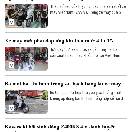
Theo số liệu của Hiệp hội các nhà sản xuất xe
máy Việt Nam (VAMM), lượng xe máy của 5
hãng gồm Honda, Yamaha, SYM, Suzuki và
Piaggio bán ra năm 2025 đạt hơn 2,6 triệu
chiếc, giảm 1,5% so với 2024.
Xe máy mới phải đáp ứng khí thải mức 4 từ 1/7
Từ ngày 1/7, xe mô tô, xe gắn máy hai bánh
sản xuất hoặc nhập khẩu mới tại Việt Nam
phải đáp ứng tiêu chuẩn khí thải mức 4 theo
QCVN 29:2025/BXD, nhằm siết chặt kiểm soát
ô nhiễm và nâng cao tiêu chuẩn môi trường
giao thông.
Bỏ một bài thi hình trong sát hạch bằng lái xe máy
Bộ Công an đã tiếp thu góp ý và thống nhất
không áp dụng bài thi hình tổng hợp số hai đối
với sát hạch giấy phép lái xe mô tô hạng A và
A1 như đề xuất trước đó.
Kawasaki hồi sinh dòng Z400RS 4 xi-lanh huyền