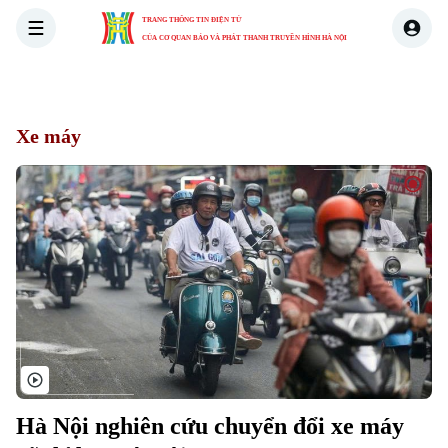
TRANG THÔNG TIN ĐIỆN TỬ
CỦA CƠ QUAN BÁO VÀ PHÁT THANH TRUYỀN HÌNH HÀ NỘI
THỜI SỰ
HÀ NỘI
THẾ GIỚI
KINH TẾ
NHÀ ĐẤT
Xe máy
Hà Nội nghiên cứu chuyển đổi xe máy