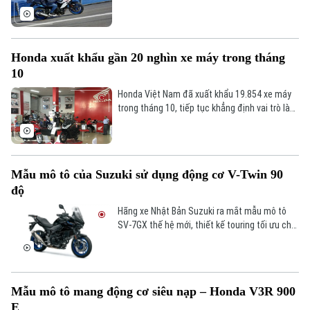
touring đường trường với thiết kế lấy cảm
hứng từ GSX-S1000 GX.
Honda xuất khẩu gần 20 nghìn xe máy trong tháng
10
Honda Việt Nam đã xuất khẩu 19.854 xe máy
trong tháng 10, tiếp tục khẳng định vai trò là
trung tâm sản xuất và xuất khẩu quan trọng
trong khu vực.
Mẫu mô tô của Suzuki sử dụng động cơ V-Twin 90
độ
Hãng xe Nhật Bản Suzuki ra mắt mẫu mô tô
SV-7GX thế hệ mới, thiết kế touring tối ưu cho
hành trình dài với khả năng chở nặng, vận hành
linh hoạt và bền bỉ.
Mẫu mô tô mang động cơ siêu nạp – Honda V3R 900
E