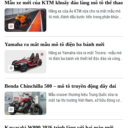
Bản quyền thuộc về Cơ quan Báo và Phát thanh Truyền hình Hà Nội Giấy
Mẫu xe mới của KTM khuấy đảo làng mô tô thể thao
phép số: Số 63/GP-TTDT, cấp ngày 10/05/2023
Hãng xe của Áo KTM vừa cho ra mắt mẫu mô
tô mới, đánh dấu bước tiến trong phân khúc
TRANG THÔNG TIN ĐIỆN TỬ
mô tô thể thao supersport.
CỦA CƠ QUAN BÁO VÀ PHÁT THANH TRUYỀN HÌNH HÀ NỘI
Số 3-5 Huỳnh Thúc Kháng-Phường Láng-Hà Nội
Giám đốc: VŨ MINH TUẤN
Phó Giám đốc: Nguyễn Kim Khiêm, Nguyễn Minh Đức, Nguyễn Thành Lợi
Yamaha ra mắt mẫu mô tô điện ba bánh mới
Hãng xe Yamaha vừa ra mắt Tricera - mẫu mô
tô điện ba bánh với thiết kế độc đáo và công
nghệ vận hành hoàn toàn mới.
Benda Chinchilla 500 – mô tô truyền động dây đai
Mẫu cruiser thương hiệu Trung Quốc vừa ra
mắt tại thị trường Việt Nam, sở hữu động cơ
V-Twin, truyền động bằng dây đai, thiết kế
hầm hố pha nét cổ điển và hiện đại.
Kawasaki W800 2026 trình làng với hai màu mới