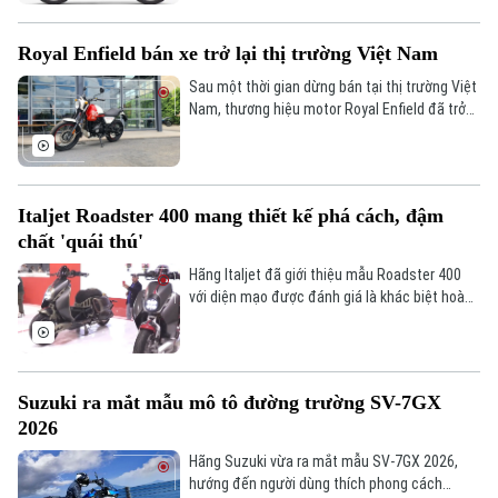
gần 130km sau một lần sạc đầy.
Royal Enfield bán xe trở lại thị trường Việt Nam
Sau một thời gian dừng bán tại thị trường Việt
Nam, thương hiệu motor Royal Enfield đã trở
lại khi có chung nhà phân phối với Ducati.
Liên hệ đường dây nóng (bấm để gọi)
Những người yêu thích thiết kế và thương hiệu
Tòa soạn
Tòa soạn
đến từ Ấn Độ có thể sở hữu xe từ đầu năm
0865.116.699 (hotline)
0865.116.699
2026.
Italjet Roadster 400 mang thiết kế phá cách, đậm
chất 'quái thú'
Hãng Italjet đã giới thiệu mẫu Roadster 400
với diện mạo được đánh giá là khác biệt hoàn
toàn so với các dòng xe tay ga phổ thông khi
phát triển theo phong cách Steampunk. Sự
xuất hiện của mẫu xe này được xem là điểm
nhấn đáng chú ý tại EICMA năm nay.
Suzuki ra mắt mẫu mô tô đường trường SV-7GX
2026
Hãng Suzuki vừa ra mắt mẫu SV-7GX 2026,
hướng đến người dùng thích phong cách