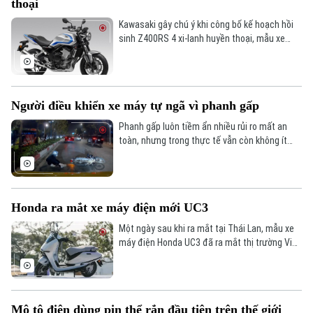
thoại
Kawasaki gây chú ý khi công bố kế hoạch hồi
sinh Z400RS 4 xi-lanh huyền thoại, mẫu xe
từng ghi dấu ấn với giới mê mô tô nhờ thiết kế
cổ điển, động cơ hiệu suất cao.
Người điều khiển xe máy tự ngã vì phanh gấp
Phanh gấp luôn tiềm ẩn nhiều rủi ro mất an
Chuyên mục
toàn, nhưng trong thực tế vẫn còn không ít
người điều khiển phương tiện thiếu quan sát
Thời sự
và xử lý vội vàng khi lưu thông trên đường, dẫn
đến những sự cố đáng tiếc như trong tình
huống ngay sau đây.
Hà Nội
Hà Nội
Honda ra mắt xe máy điện mới UC3
Một ngày sau khi ra mắt tại Thái Lan, mẫu xe
Chính trị
Nhịp sống Hà Nội
Thế giới
máy điện Honda UC3 đã ra mắt thị trường Việt
Nam vào hôm 10/1 và dự kiến sẽ được mở bán
Xã hội
vào tháng 6 tới.
Người Hà Nội
Tin tức
Kinh tế
An ninh trật tự
Khoảnh khắc Hà Nội
Mô tô điện dùng pin thể rắn đầu tiên trên thế giới
Quân sự