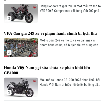
Hãng Honda vừa giới thiệuu một mẫu xe mô tô
V3R 900 E-Compressor với dung tích 900 phân
khối, kết hợp cùng hệ thống siêu nạp điện giúp
tăng đáng kể khả năng tăng tốc và hiệu suất
vận hành.
VPA đấu giá 249 xe vi phạm hành chính bị tịch thu
Một lô gồm 249 xe mô tô và xe gắn máy vi
phạm hành chính, đã bị tịch thu và sung công
quỹ Nhà nước, sẽ được Công ty Đấu giá Hợp
danh Việt Nam (VPA) đưa ra đấu giá công khai
theo quy định.
Honda Việt Nam gọi sửa chữa xe phân khối lớn
CB1000
Mẫu mô tô Honda CB1000 2025 nhập khẩu bởi
Honda Việt Nam bị triệu hồi do lỗi bu-lông cần
số, có thể ảnh hưởng đến khả năng vận hành
và gây nguy hiểm cho người lái.