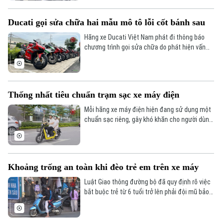
tham gia bảo dưỡng xe, tạo môi trường thực
hành thực tế.
Ducati gọi sửa chữa hai mẫu mô tô lỗi cốt bánh sau
Hãng xe Ducati Việt Nam phát đi thông báo
chương trình gọi sửa chữa do phát hiện vấn
đề liên quan đến cốt bánh sau, có thể ảnh
hưởng đến khả năng vận hành của xe.
Thống nhất tiêu chuẩn trạm sạc xe máy điện
Mỗi hãng xe máy điện hiện đang sử dụng một
chuẩn sạc riêng, gây khó khăn cho người dùng
và khiến việc mở rộng mạng lưới sạc gặp nhiều
rào cản. Nhu cầu về một hệ thống hạ tầng sạc
đồng bộ đang trở nên cấp thiết hơn bao giờ
hết.
Khoảng trống an toàn khi đèo trẻ em trên xe máy
Luật Giao thông đường bộ đã quy định rõ việc
bắt buộc trẻ từ 6 tuổi trở lên phải đội mũ bảo
hiểm đúng cách khi được chở trên xe mô tô,
xe máy, tuy nhiên, ở nhóm trẻ dưới 6 tuổi lại
không có luật đi kèm.