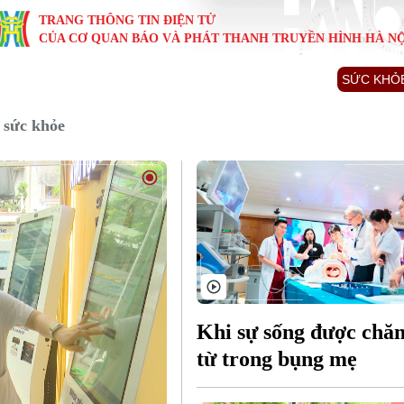
TRANG THÔNG TIN ĐIỆN TỬ
CỦA CƠ QUAN BÁO VÀ PHÁT THANH TRUYỀN HÌNH HÀ NỘ
KINH TẾ
NHÀ ĐẤT
TÀU VÀ XE
GIÁO DỤC
VĂN HÓA
SỨC KHỎ
i
Tin tức
Tin tức
Ô tô
Tin tức
Tin tức
Y tế
 sức khỏe
ự
Cafe sáng
Đầu tư
Tàu
Tuyển sinh
Làng nghề
Dinh dư
Nội
Tài chính Ngân hàng
Căn hộ
Xe máy
Hướng nghiệp
Di tích
Tư vấn 
iệt 4 phương
Doanh nghiệp
Đất đai
Thị trường
Kinh nghiệm
Đánh giá
Khi sự sống được chă
từ trong bụng mẹ