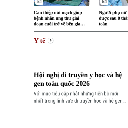
Can thiệp nút mạch giúp
Người phụ nữ L
bệnh nhân ung thư giai
được sau 8 thá
đoạn cuối trở về bên gia
toàn
đình
Y tế
Hội nghị di truyền y học và hệ
gen toàn quốc 2026
Với mục tiêu cập nhật những tiến bộ mới
nhất trong lĩnh vực di truyền học và hệ gen,
Hội Di truyền Y học Việt Nam phối hợp cùng
Đại học Phenikaa tổ chức Hội nghị Di truyền
Y học và Hệ gen toàn quốc 2026 với chủ đề