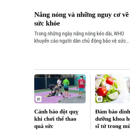
Nắng nóng và những nguy cơ về
sức khỏe
Trong những ngày nắng nóng kéo dài, WHO
khuyến cáo người dân chủ động bảo vệ sức
khỏe để giảm tác động nguy hiểm do nhiệt
độ tăng cao. Đặc biệt đối với người cao tuổi,
người thừa cân, người mắc các bệnh tim
mạch, hô hấp, thận và những người đang sử
dụng thuốc lợi tiểu, thuốc an thần hoặc thuốc
điều trị huyết áp.
Cảnh báo đột quỵ
Đảm bảo din
khi chơi thể thao
dưỡng khoa h
quá sức
sĩ tử trong mù