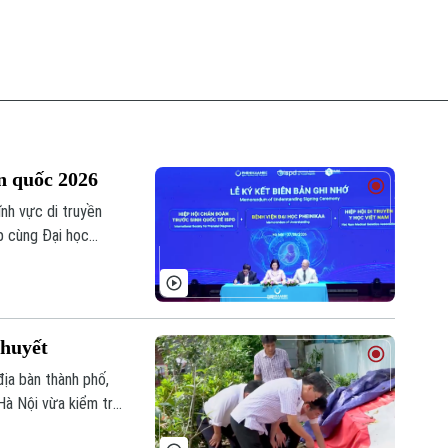
nóng
àn quốc 2026
ĩnh vực di truyền
p cùng Đại học
n toàn quốc 2026
rong chẩn đoán,
 huyết
địa bàn thành phố,
Hà Nội vừa kiểm tra
húc Thọ.