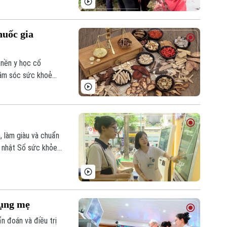
huốc gia
 nền y học cổ
hăm sóc sức khoẻ
đông y. Tại Hà Nội,
ướng mắc trong quá
ng nguyên nhân,
ứng dụng
, làm giàu và chuẩn
p nhật Sổ sức khỏe
là đến ngày 15
h phố đều có một
bụng mẹ
n đoán và điều trị