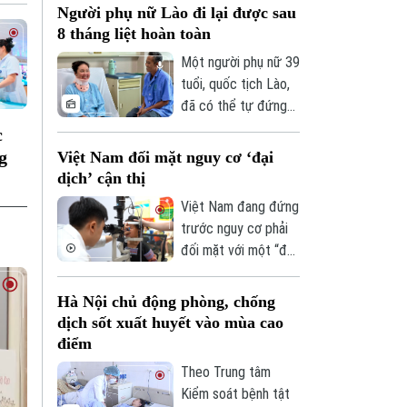
Người phụ nữ Lào đi lại được sau
8 tháng liệt hoàn toàn
Một người phụ nữ 39
tuổi, quốc tịch Lào,
đã có thể tự đứng
và tập đi sau 8 tháng
c
liệt hoàn toàn hai
g
Việt Nam đối mặt nguy cơ ‘đại
chân nhờ ca vi phẫu
dịch’ cận thị
giải ép tủy cổ thành
Việt Nam đang đứng
công tại Bệnh viện
trước nguy cơ phải
Bạch Mai.
đối mặt với một “đại
dịch” cận thị khi tỷ lệ
trẻ em và thanh
Hà Nội chủ động phòng, chống
thiếu niên mắc tật
dịch sốt xuất huyết vào mùa cao
khúc xạ ngày càng
điểm
gia tăng. Đây là cảnh
Theo Trung tâm
báo được các
Kiểm soát bệnh tật
chuyên gia đưa ra tại