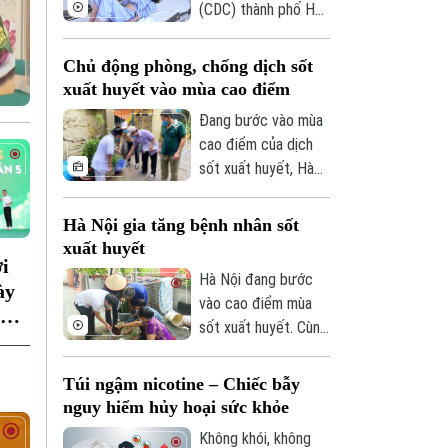
(CDC) thành phố Hà
hội thảo “Giải pháp
Nội, trong tuần vừa
nâng cao thị lực
qua, số ca mắc sốt
Chủ động phòng, chống dịch sốt
trong thời đại số”
xuất huyết trên địa
xuất huyết vào mùa cao điểm
được báo Nhân dân
bàn tăng nhanh do
tổ chức.
Đang bước vào mùa
thời tiết mưa nhiều,
cao điểm của dịch
độ ẩm cao tạo điều
sốt xuất huyết, Hà
kiện thuận lợi cho
Nội ghi nhận số ca
muỗi truyền bệnh
mắc có xu hướng gia
Hà Nội gia tăng bệnh nhân sốt
phát triển.
tăng qua từng tuần.
xuất huyết
Trước diễn biến này,
i
Hà Nội đang bước
cùng với sự vào
ày
vào cao điểm mùa
cuộc của ngành y tế,
sốt xuất huyết. Cùng
việc chủ động phòng
với thời tiết mưa
bệnh ngay từ mỗi gia
nhiều, việc học sinh,
Túi ngậm nicotine – Chiếc bẫy
đình, mỗi khu dân cư
sinh viên trở lại Thủ
nguy hiểm hủy hoại sức khỏe
được xem là giải
đô chuẩn bị năm học
pháp quan trọng để
Không khói, không
mới khiến nguy cơ