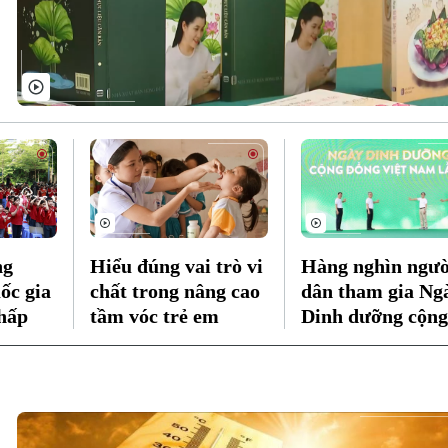
ng
Hiểu đúng vai trò vi
Hàng nghìn ngườ
ốc gia
chất trong nâng cao
dân tham gia Ng
thấp
tầm vóc trẻ em
Dinh dưỡng cộng
đồng