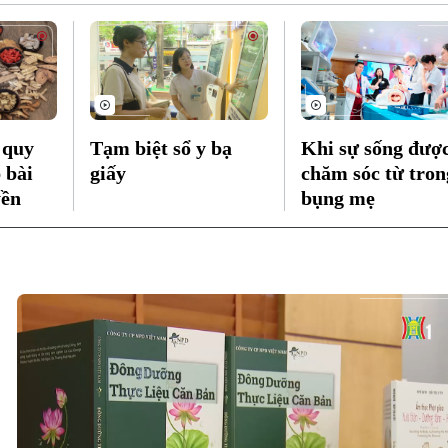
 quy
Tạm biệt sổ y bạ
Khi sự sống đượ
 bài
giấy
chăm sóc từ tron
yền
bụng mẹ