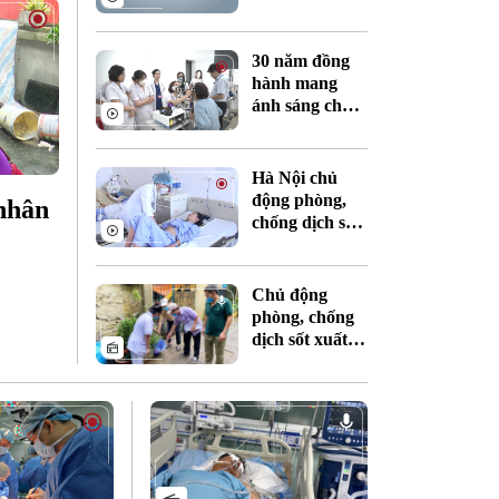
nguy hiểm hủy
hoại sức khỏe
30 năm đồng
hành mang
ánh sáng cho
người dân Việt
Nam
Hà Nội chủ
động phòng,
 nhân
chống dịch sốt
xuất huyết vào
mùa cao điểm
Chủ động
phòng, chống
dịch sốt xuất
huyết vào mùa
cao điểm