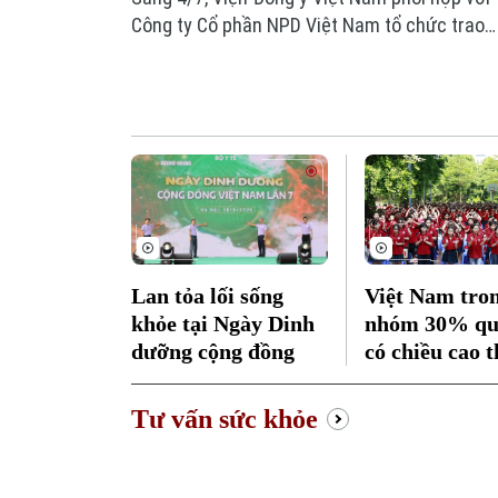
Công ty Cổ phần NPD Việt Nam tổ chức trao
chứng chỉ hoàn thành khóa học "Dưỡng sinh
Đông y - Ăn uống thuận tự nhiên" cho các
học viên và giới thiệu nhiều phương pháp
thực dưỡng bằng nguyên lý y học cổ truyền
từ Đông y.
Lan tỏa lối sống
Việt Nam tro
khỏe tại Ngày Dinh
nhóm 30% qu
dưỡng cộng đồng
có chiều cao 
Tư vấn sức khỏe