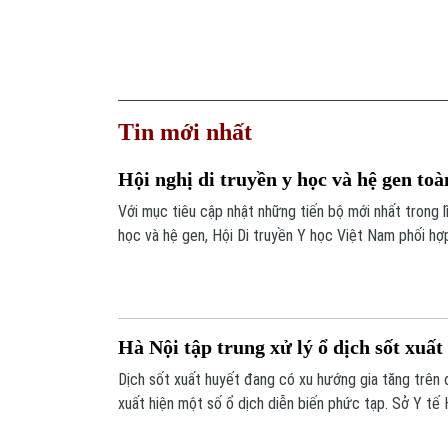
Tin mới nhất
Hội nghị di truyền y học và hệ gen to
Với mục tiêu cập nhật những tiến bộ mới nhất trong l
học và hệ gen, Hội Di truyền Y học Việt Nam phối hợ
Phenikaa tổ chức Hội nghị Di truyền Y học và Hệ ge
với chủ đề "Hệ gen, Di truyền Y học và các tiến bộ t
phòng và điều trị bệnh".
Hà Nội tập trung xử lý ổ dịch sốt xuất
Dịch sốt xuất huyết đang có xu hướng gia tăng trên 
xuất hiện một số ổ dịch diễn biến phức tạp. Sở Y tế 
công tác phòng, chống dịch tại hai xã Hồng Vân và P