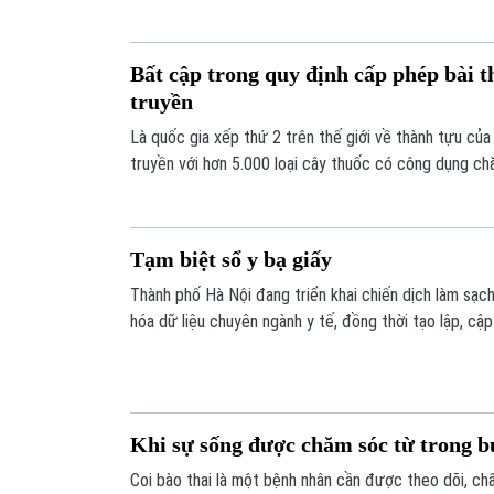
Bất cập trong quy định cấp phép bài t
truyền
Là quốc gia xếp thứ 2 trên thế giới về thành tựu của
truyền với hơn 5.000 loại cây thuốc có công dụng c
với khoảng gần 11 nghìn phòng chẩn trị và trung tâm 
hiện chỉ có 5 bài thuốc gia truyền được cấp phép V
trình cấp phép bài thuốc gia truyền là một trong nhữ
Tạm biệt sổ y bạ giấy
khiến nhiều bài thuốc quý chưa thể được nhân rộng 
Thành phố Hà Nội đang triển khai chiến dịch làm sạch
hóa dữ liệu chuyên ngành y tế, đồng thời tạo lập, cậ
điện tử trên ứng dụng VNeID. Mục tiêu được đặt ra 
tháng 10 năm 2026, mỗi người dân trên địa bàn thàn
Sổ sức khỏe điện tử.
Khi sự sống được chăm sóc từ trong 
Coi bào thai là một bệnh nhân cần được theo dõi, chẩ