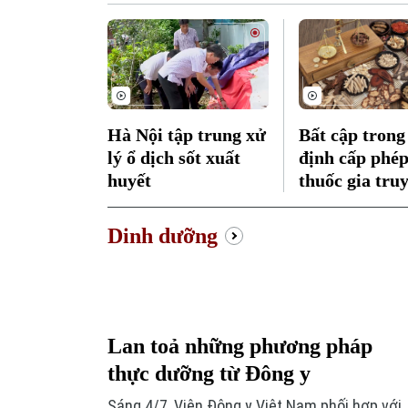
"Hệ gen, Di truyền Y học và các tiến bộ trong
chẩn đoán, phòng và điều trị bệnh".
Hà Nội tập trung xử
Bất cập trong
lý ổ dịch sốt xuất
định cấp phép
huyết
thuốc gia tru
Dinh dưỡng
Lan toả những phương pháp
thực dưỡng từ Đông y
Sáng 4/7, Viện Đông y Việt Nam phối hợp với