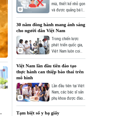
ngăn chặn dịch lây
mùi, thiết kế nhỏ gọn
dịch bệnh gia tăng
lan.
và được quảng bá là
nếu mỗi gia đình và
sản phẩm "hiện đại",
cộng đồng không
túi ngậm nicotine
30 năm đồng hành mang ánh sáng
chủ động thực hiện
đang xuất hiện ngày
cho người dân Việt Nam
các biện pháp
càng nhiều trên thị
phòng, chống.
Trong chiến lược
trường. Tuy nhiên,
phát triển quốc gia,
đằng sau vẻ ngoài
Việt Nam luôn coi
tưởng như vô hại ấy
hợp tác với các đối
là những cảnh báo về
tác phát triển là một
Việt Nam lần đầu tiên đào tạo
nguy cơ gây nghiện
nguồn lực quan
thực hành can thiệp bào thai trên
cực mạnh, những hệ
trọng để nâng cao
mô hình
lụy với sức khỏe và
chất lượng dịch vụ y
thách thức mới đối
Lần đầu tiên tại Việt
tế và bảo đảm mọi
với công tác quản lý.
Nam, các bác sĩ sản
người dân được tiếp
phụ khoa được đào
cận chăm sóc sức
tạo thực hành các
khỏe công bằng, bền
kỹ thuật can thiệp
Tạm biệt sổ y bạ giấy
vững. Trong lĩnh vực