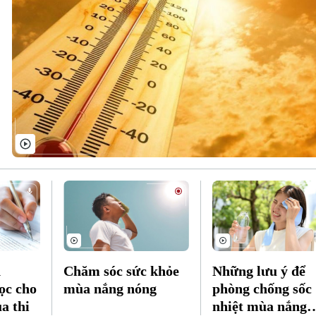
h
Chăm sóc sức khỏe
Những lưu ý để
ọc cho
mùa nắng nóng
phòng chống sốc
a thi
nhiệt mùa nắng