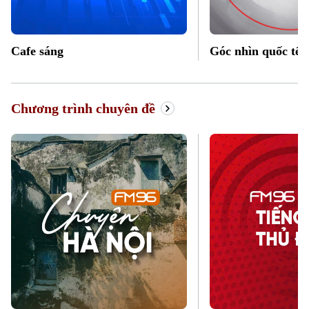
Cafe sáng
Góc nhìn quốc tế
Chương trình chuyên đề
Liên hệ đường dây nóng (bấm để gọi)
Tòa soạn
Tòa soạn
0865.116.699 (hotline)
0865.116.699