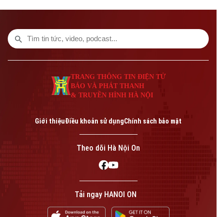
Bản quyền thuộc về Cơ quan Báo và Phát thanh Truyền hình Hà Nội Giấy
phép số: Số 63/GP-TTDT, cấp ngày 10/05/2023
TRANG THÔNG TIN ĐIỆN TỬ
CỦA CƠ QUAN BÁO VÀ PHÁT THANH TRUYỀN HÌNH HÀ NỘI
TRANG THÔNG TIN ĐIỆN TỬ
Số 3-5 Huỳnh Thúc Kháng-Phường Láng-Hà Nội
BÁO VÀ PHÁT THANH
Giám đốc: VŨ MINH TUẤN
& TRUYỀN HÌNH HÀ NỘI
Phó Giám đốc: Nguyễn Kim Khiêm, Nguyễn Minh Đức, Nguyễn Thành Lợi
Giới thiệu
Điều khoản sử dụng
Chính sách bảo mật
Theo dõi Hà Nội On
Tải ngay HANOI ON