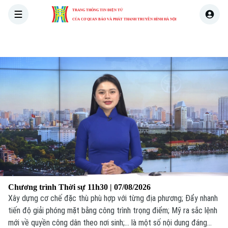
TRANG THÔNG TIN ĐIỆN TỬ
CỦA CƠ QUAN BÁO VÀ PHÁT THANH TRUYỀN HÌNH HÀ NỘI
Thứ Sáu
THỜI SỰ
HÀ NỘI
THẾ GIỚI
KIN
07 Tháng 08, 2026
Chương trình Thời sự 11h30 | 07/08/2026
Xây dựng cơ chế đặc thù phù hợp với từng địa phương; Đẩy nhanh
tiến độ giải phóng mặt bằng công trình trọng điểm; Mỹ ra sắc lệnh
mới về quyền công dân theo nơi sinh;... là một số nội dung đáng