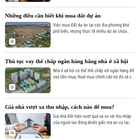
nhánh đăng ký đất đai, UBND xã hoặc các cơ
quan khác.
Những điều cần biết khi mua đất dự án
Việc mua đất dự án tại các địa phương khá
phổ biến, nhưng thực tế nhiều dự án chứa
đựng không ít rủi ro. Sau đây là những lưu ý
cần biết khi người dân mua đất tại các dự án.
Thủ tục vay thế chấp ngân hàng bằng nhà ở xã hội
Nhà ở xã hội có thể thế chấp với ngân hàng để
vay tiền mua, thuê mua chính căn hộ đó và chỉ
được thế chấp sau khi đã được cấp giấy
chứng nhận quyền sử dụng đất, quyền sở hữu
nhà ở và tài sản khác gắn liền với đất.
Giá nhà vượt xa thu nhập, cách nào để mua?
Giá nhà đất hiện vượt quá xa so với thu nhập
của người lao động khiến giấc mơ an cư tại
những đô thị lớn ngày càng xa vời.