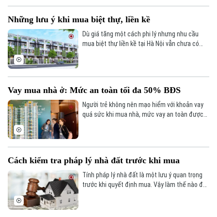
Những lưu ý khi mua biệt thự, liền kề
Dù giá tăng một cách phi lý nhưng nhu cầu
mua biệt thự liền kề tại Hà Nội vẫn chưa có
dấu hiệu giảm. Vậy, làm thế nào để mua biệt
thự liền kề với tiềm năng sinh lời cao trong
thời gian ngắn nhất và an toàn nhất?
Theo dõi Hà Nội On
Vay mua nhà ở: Mức an toàn tối đa 50% BĐS
Người trẻ không nên mạo hiểm với khoản vay
quá sức khi mua nhà, mức vay an toàn được
khuyến nghị là tối đa 50% giá trị bất động sản.
Cách kiểm tra pháp lý nhà đất trước khi mua
Tính pháp lý nhà đất là một lưu ý quan trọng
trước khi quyết định mua. Vậy làm thế nào để
kiểm tra tình trạng pháp lý của nhà đất mà
mình sắp giao dịch?