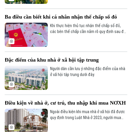
Liêm (90%), Cầu Giấy (87%), theo Báo cáo của
Công ty PropertyGuru Việt Nam.
Ba điều cần biết khi cá nhân nhận thế chấp sổ đỏ
Khi thực hiện thủ tục nhận thế chấp sổ đỏ,
các bên thế chấp cần nắm rõ quy định sau để
thực hiện đúng pháp luật.
Đặc điểm của khu nhà ở xã hội tập trung
Người dân cần lưu ý những đặc điểm của nhà
ở xã hội tập trung dưới đây.
Điều kiện về nhà ở, cư trú, thu nhập khi mua NƠXH
Bản quyền thuộc về Cơ quan Báo và Phát thanh Truyền hình Hà Nội Giấy
Ngoài điều kiện khi mua nhà ở xã hội đã được
phép số: Số 63/GP-TTDT, cấp ngày 10/05/2023
quy định trong Luật Nhà ở 2023, người mua
TRANG THÔNG TIN ĐIỆN TỬ
vẫn cần đáp ứng các điều kiện cụ thể dưới
CỦA CƠ QUAN BÁO VÀ PHÁT THANH TRUYỀN HÌNH HÀ NỘI
đây.