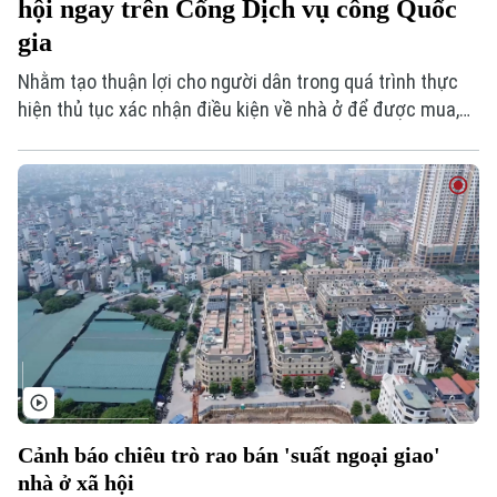
hội ngay trên Cổng Dịch vụ công Quốc
gia
Nhằm tạo thuận lợi cho người dân trong quá trình thực
hiện thủ tục xác nhận điều kiện về nhà ở để được mua,
thuê mua nhà ở xã hội, Trung tâm Phục vụ hành chính
công thành phố Hà Nội hướng dẫn quy trình nộp hồ sơ
trực tuyến trên Cổng Dịch vụ công Quốc gia với 7 bước
đơn giản, nhanh chóng.
Cảnh báo chiêu trò rao bán 'suất ngoại giao'
nhà ở xã hội