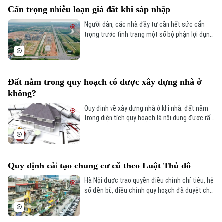
Cẩn trọng nhiễu loạn giá đất khi sáp nhập
Người dân, các nhà đầy tư cần hết sức cẩn
trọng trước tình trạng một số bộ phận lợi dụng
thông tin sáp nhập để thổi giá đất, gây nhiễu
loạn và đặc biệt là tạo sóng đất nền.
Đất nằm trong quy hoạch có được xây dựng nhà ở
không?
Quy định về xây dựng nhà ở khi nhà, đất nằm
trong diện tích quy hoạch là nội dung được rất
nhiều người dân quan tâm.
Quy định cải tạo chung cư cũ theo Luật Thủ đô
Hà Nội được trao quyền điều chỉnh chỉ tiêu, hệ
số đền bù, điều chỉnh quy hoạch đã duyệt cho
phù hợp theo quy định của Luật Thủ đô năm
2024 - đây là yếu tố thuận lợi trong cải tạo các
khu tập thể, khu chung cư cũ.