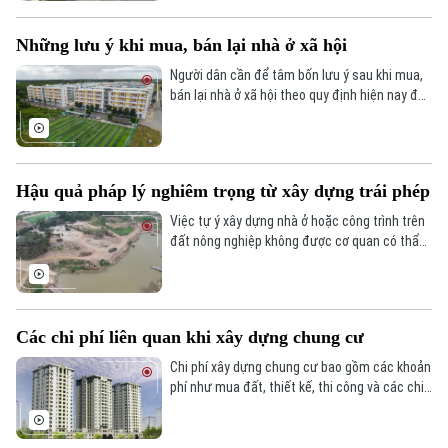
Những lưu ý khi mua, bán lại nhà ở xã hội
Người dân cần để tâm bốn lưu ý sau khi mua,
bán lại nhà ở xã hội theo quy định hiện nay để
tránh rủi ro pháp lý và đảm bảo quyền lợi hợp
pháp của mình.
Hậu quả pháp lý nghiêm trọng từ xây dựng trái phép
Việc tự ý xây dựng nhà ở hoặc công trình trên
đất nông nghiệp không được cơ quan có thẩm
quyền cho phép chuyển đổi mục đích sử dụng
là vi phạm pháp luật.
Các chi phí liên quan khi xây dựng chung cư
Chi phí xây dựng chung cư bao gồm các khoản
phí như mua đất, thiết kế, thi công và các chi
phí khác tùy thuộc vào quy mô dự án, chất
lượng vật liệu và vị trí xây dựng.