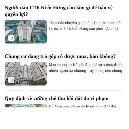
Người dân CT6 Kiến Hưng cần làm gì để bảo vệ
quyền lợi?
Theo các chuyên gia pháp lý, người mua nhà
tại dự án CT6 Kiến Hưng cần phối hợp chặt
chẽ với cơ quan điều tra để bổ sung hồ sơ,
chứng cứ và bảo vệ quyền lợi của mình.
Chung cư đang trả góp có được mua, bán không?
Mua chung cư trả góp đang là xu hướng được
nhiều người ưa chuộng. Tuy nhiên, nếu chung
cư đang trả góp thì các bên có được mua, bán
với nhau không?
Quy định về cưỡng chế thu hồi đất do vi phạm
Để đảm bảo việc quản lý, sử dụng đất đai
đúng quy định của pháp luật, việc thực hiện
cưỡng chế thu hồi đất do vi phạm pháp luật về
đất đai là cần thiết, đã được qui định rất rõ