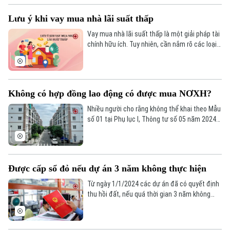
Lưu ý khi vay mua nhà lãi suất thấp
Vay mua nhà lãi suất thấp là một giải pháp tài
chính hữu ích. Tuy nhiên, cần nắm rõ các loại
hình vay mua nhà, cách tính lãi suất, các yếu
tố ảnh hưởng đến lãi suất vay mua nhà và một
số lưu ý quan trọng.
Không có hợp đồng lao động có được mua NƠXH?
Nhiều người cho rằng không thể khai theo Mẫu
số 01 tại Phụ lục I, Thông tư số 05 năm 2024
dù thuộc đối tượng “người thu nhập thấp tại
khu vực đô thị” theo Luật Nhà ở năm 2023.
Vậy, họ có thuộc đối tượng được mua NƠXH?
Được cấp sổ đỏ nếu dự án 3 năm không thực hiện
Từ ngày 1/1/2024 các dự án đã có quyết định
thu hồi đất, nếu quá thời gian 3 năm không
thực hiện thì người dân có quyền làm đơn kiến
nghị được cấp Giấy chứng nhận quyền sử
dụng đất.