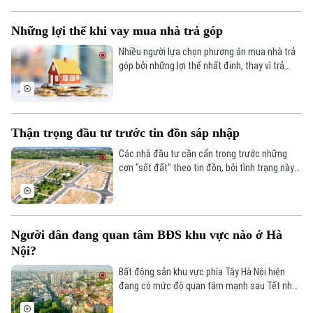
Những lợi thế khi vay mua nhà trả góp
Nhiều người lựa chọn phương án mua nhà trả
góp bởi những lợi thế nhất định, thay vì trả
toàn bộ tiền nhà trong một lần.
Thận trọng đầu tư trước tin đồn sáp nhập
Các nhà đầu tư cần cẩn trọng trước những
cơn "sốt đất" theo tin đồn, bởi tình trạng này
thường chỉ mang lại lợi ích cho một nhóm nhỏ
nhà đầu cơ.
Người dân đang quan tâm BĐS khu vực nào ở Hà
Nội?
Bất động sản khu vực phía Tây Hà Nội hiện
đang có mức độ quan tâm mạnh sau Tết như:
Hoài Đức (92%), Đan Phượng (81%), Bắc Từ