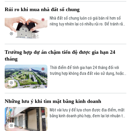
Rủi ro khi mua nhà đất sổ chung
Liên hệ đường dây nóng (bấm để gọi)
Nhà đất sổ chung luôn có giá bán rẻ hơn sổ
Tòa soạn
Tòa soạn
riêng tuy nhiên lại có nhiều rủi ro. Để tránh rắc
rối, người mua nên lưu ý những điều sau.
0865.116.699 (hotline)
0865.116.699
Trường hợp dự án chậm tiến độ được gia hạn 24
tháng
Thời điểm để tính gia hạn 24 tháng đối với
trường hợp không đưa đất vào sử dụng, hoặc
tiến độ sử dụng đất chậm, được quy định như
thế nào theo Luật Đất đai?
Những lưu ý khi tìm mặt bằng kinh doanh
Một vài lưu ý để lựa chọn được địa điểm, mặt
bằng kinh doanh phù hợp, đem lại lợi nhuận tối
ưu trong kinh doanh.