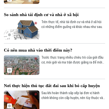
năm 2025.
Điện ảnh
So sánh nhà tái định cư và nhà ở xã hội
Thời trang
Trên thực tế, nhà tái định cư và nhà ở xã hội
Âm nhạc
có những điểm guống và khác nhau như sau.
Có nên mua nhà vào thời điểm này?
Trước thực trạng nhiều chiêu trò của giới đầu
cơ, môi giới và ma trận được giăng ra để mời
chào người dân mua nhà, nhiều băn khoăn đã
được đặt ra. Những lời khuyên sau đây sẽ giúp
quý vị có thêm kênh để tham khảo trước khi
đưa ra quyết định cuối cùng.
Nơi thực hiện thủ tục đất đai sau khi bỏ cấp huyện
Sau khi hoàn thành sắp xếp lại đơn vị hành
chính không còn cấp huyện, nên tùy thuộc vào
từng thủ tục mà người dân có thể thực hiện
tại các cơ quan thay thế như văn phòng, chi