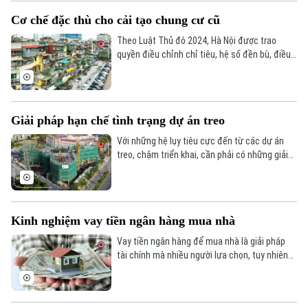
Cơ chế đặc thù cho cải tạo chung cư cũ
Theo Luật Thủ đô 2024, Hà Nội được trao
quyền điều chỉnh chỉ tiêu, hệ số đền bù, điều
chỉnh quy hoạch đã duyệt cho phù hợp; từ đó
thuận lợi trong cải tạo các khu tập thể, khu
chung cư cũ.
Giải pháp hạn chế tình trạng dự án treo
Với những hệ lụy tiêu cực đến từ các dự án
treo, chậm triển khai, cần phải có những giải
pháp quyết liệt để hạn chế, ngăn ngừa tình
trạng này.
Kinh nghiệm vay tiền ngân hàng mua nhà
Vay tiền ngân hàng để mua nhà là giải pháp
tài chính mà nhiều người lựa chọn, tuy nhiên
cần một số kinh nghiệm để vay vốn đạt được
kết quả tốt nhất.