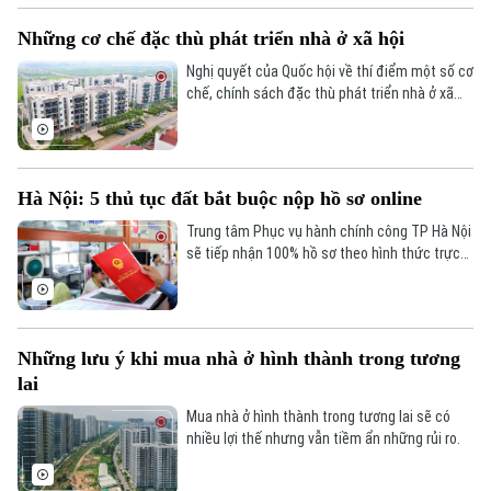
Những cơ chế đặc thù phát triển nhà ở xã hội
Nghị quyết của Quốc hội về thí điểm một số cơ
chế, chính sách đặc thù phát triển nhà ở xã
hội có những nội dung nổi bật sau đây.
Chuyên mục
Hà Nội: 5 thủ tục đất bắt buộc nộp hồ sơ online
Thời sự
Trung tâm Phục vụ hành chính công TP Hà Nội
sẽ tiếp nhận 100% hồ sơ theo hình thức trực
Hà Nội
tuyến đối với 5 thủ tục hành chính liên quan
Hà Nội
đến quyền sử dụng đất và tài sản gắn liền với
đất, từ ngày 1/6/2025.
Chính trị
Nhịp sống Hà Nội
Thế giới
Những lưu ý khi mua nhà ở hình thành trong tương
Xã hội
lai
Người Hà Nội
Tin tức
Kinh tế
Mua nhà ở hình thành trong tương lai sẽ có
An ninh trật tự
Khoảnh khắc Hà Nội
nhiều lợi thế nhưng vẫn tiềm ẩn những rủi ro.
Quân sự
Tin tức
Nhà đất
Công nghệ
Ẩm thực