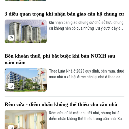
Hồ sơ
Cafe sáng
Tin tức
Tàu và Xe
3 điều quan trọng khi nhận bàn giao căn hộ chung cư
Người Việt 4 phương
Tài chính Ngân hàng
Đầu tư
Khi nhận bàn giao chung cư chủ sở hữu chung
Ô tô
Giáo dục
cư không nên bỏ qua những lưu ý dưới đây để
Doanh nghiệp
tránh phát sinh những thiệt hại không đáng
Căn hộ
Tàu
có.
Tin tức
Văn hóa
Đất đai
Xe máy
Tuyển sinh
Bốn khoản thuế, phí bắt buộc khi bán NƠXH sau
Tin tức
Sức khỏe
Kinh nghiệm
năm năm
Thị trường
Hướng nghiệp
Làng nghề
Theo Luật Nhà ở 2023 quy định, bên mua, thuê
Y tế
Thể thao
mua nhà ở xã hội được bán lại nhà ở theo cơ
Đánh giá
chế thị trường sau 5 năm và phải nộp 4 loại
Di tích
Dinh dưỡng
thuế, phí bắt buộc.
Bóng đá
Giải trí
Tư vấn sức khỏe
Quần vợt
Rèm cửa - điểm nhấn không thể thiếu cho căn nhà
Tin tức
Đã phát sóng
Rèm cửa dù là một chi tiết nhỏ, nhưng lại là
Golf
điểm nhấn không thể thiếu trong căn nhà. Sau
Sao
đây là một số xu hướng thiết kế rèm cửa trong