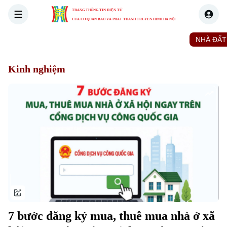
TRANG THÔNG TIN ĐIỆN TỬ
CỦA CƠ QUAN BÁO VÀ PHÁT THANH TRUYỀN HÌNH HÀ NỘI
THỜI SỰ
HÀ NỘI
THẾ GIỚI
KINH TẾ
NHÀ ĐẤT
Kinh nghiệm
7 bước đăng ký mua, thuê mua nhà ở xã