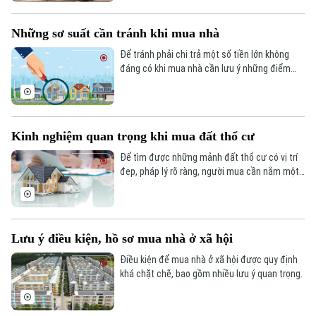
Số 3-5 Huỳnh Thúc Kháng-Phường Láng-Hà Nội
Giám đốc: VŨ MINH TUẤN
Những sơ suất cần tránh khi mua nhà
Phó Giám đốc: Nguyễn Kim Khiêm, Nguyễn Minh Đức, Nguyễn Thành Lợi
Để tránh phải chi trả một số tiền lớn không
đáng có khi mua nhà cần lưu ý những điểm
quan trọng dưới đây.
Kinh nghiệm quan trọng khi mua đất thổ cư
Để tìm được những mảnh đất thổ cư có vị trí
đẹp, pháp lý rõ ràng, người mua cần nắm một
số kinh nghiệm quan trọng.
Lưu ý điều kiện, hồ sơ mua nhà ở xã hội
Điều kiện để mua nhà ở xã hội được quy định
khá chặt chẽ, bao gồm nhiều lưu ý quan trọng.