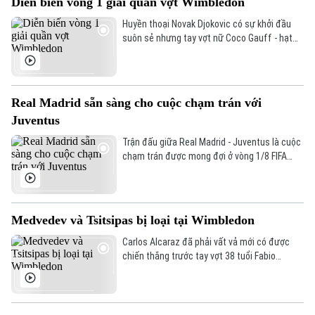
Diễn biến vòng 1 giải quần vợt Wimbledon
Huyền thoại Novak Djokovic có sự khởi đầu
suôn sẻ nhưng tay vợt nữ Coco Gauff - hạt
giống số 2 đã bị loại sớm tại vòng 1 giải quần
vợt Wimbledon.
Real Madrid sẵn sàng cho cuộc chạm trán với
Juventus
Trận đấu giữa Real Madrid - Juventus là cuộc
chạm trán được mong đợi ở vòng 1/8 FIFA
Club World Cup.
Medvedev và Tsitsipas bị loại tại Wimbledon
Carlos Alcaraz đã phải vất vả mới có được
chiến thắng trước tay vợt 38 tuổi Fabio
Fognini trong ngày khai mạc Wimbledon.