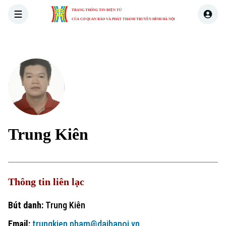
TRANG THÔNG TIN ĐIỆN TỬ
CỦA CƠ QUAN BÁO VÀ PHÁT THANH TRUYỀN HÌNH HÀ NỘI
THỜI SỰ
HÀ NỘI
THẾ GIỚI
KINH TẾ
NHÀ ĐẤT
Trung Kiên
Thông tin liên lạc
Bút danh:
Trung Kiên
Email:
trungkien.pham@daihanoi.vn