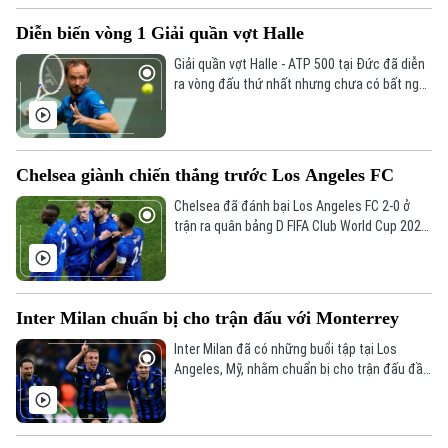
Diễn biến vòng 1 Giải quần vợt Halle
Giải quần vợt Halle - ATP 500 tại Đức đã diễn
ra vòng đấu thứ nhất nhưng chưa có bất ngờ
nào khi các tay vợt được đánh giá cao hơn
đều giành chiến thắng.
Chelsea giành chiến thắng trước Los Angeles FC
Chelsea đã đánh bại Los Angeles FC 2-0 ở
trận ra quân bảng D FIFA Club World Cup 2025,
rạng sáng 17/6.
Inter Milan chuẩn bị cho trận đấu với Monterrey
Inter Milan đã có những buổi tập tại Los
Angeles, Mỹ, nhằm chuẩn bị cho trận đấu đầu
tiên gặp đối thủ Mexico - Monterrey ở FIFA
Bản quyền thuộc về Cơ quan Báo và Phát thanh Truyền hình Hà Nội Giấy
Club World Cup.
phép số: Số 63/GP-TTDT, cấp ngày 10/05/2023