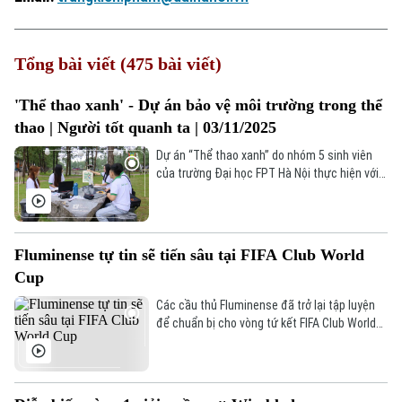
Tổng bài viết (475 bài viết)
'Thể thao xanh' - Dự án bảo vệ môi trường trong thể
thao | Người tốt quanh ta | 03/11/2025
Dự án “Thể thao xanh” do nhóm 5 sinh viên
của trường Đại học FPT Hà Nội thực hiện với
chung một khát vọng, tin tưởng rằng mỗi
bước chạy, mỗi chai nước và thậm chí từng
thói quen nhỏ trên sân chơi cũng biến đam
mê thể thao thành bảo vệ môi trường, góp
Fluminense tự tin sẽ tiến sâu tại FIFA Club World
phần thúc đẩy lối sống bền vững trong cộng
Cup
đồng.
Các cầu thủ Fluminense đã trở lại tập luyện
để chuẩn bị cho vòng tứ kết FIFA Club World
Cup gặp Al Hilal.
Xu hướng