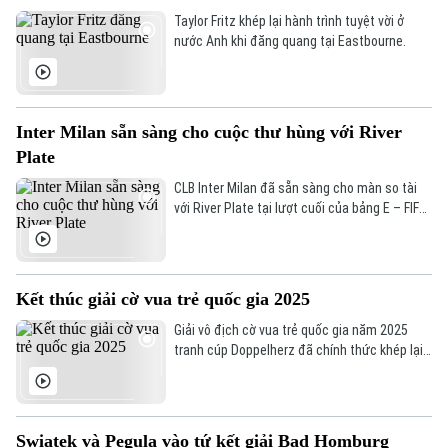
Y tế
Thể thao
Đánh giá
Taylor Fritz khép lại hành trình tuyệt vời ở
Di tích
nước Anh khi đăng quang tại Eastbourne.
Dinh dưỡng
Bóng đá
Giải trí
Tư vấn sức khỏe
Quần vợt
Tin tức
Đã phát sóng
Inter Milan sẵn sàng cho cuộc thư hùng với River
Golf
Plate
Sao
CLB Inter Milan đã sẵn sàng cho màn so tài
với River Plate tại lượt cuối của bảng E – FIFA
Điện ảnh
Club WC.
Thời trang
Kết thúc giải cờ vua trẻ quốc gia 2025
Âm nhạc
Giải vô địch cờ vua trẻ quốc gia năm 2025
tranh cúp Doppelherz đã chính thức khép lại
vào 25/6 sau 10 ngày tranh tài.
Swiatek và Pegula vào tứ kết giải Bad Homburg