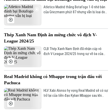
Atletico Madrid thắng Botafogo 1-0 nhờ bàn
Theo dõi Hà Nội On
của Griezmann phút 87 nhưng vẫn bị loại do
kém hiệu số. PSG và Botafogo giành vé vào
vòng 1/8 với cùng 6 điểm.
Thép Xanh Nam Định ăn mừng chức vô địch V-
League 2024/25
CLB Thép Xanh Nam Định đã nhận cúp vô
địch V-League 2024/25 trong sự vỡ òa của
hàng chục nghìn khán giả trên sân Thiên
Trường.
Real Madrid không có Mbappe trong trận đấu với
Pachuca
HLV Xabi Alonso hy vọng Real Madrid sẽ có sự
trở lại của tiền đạo Kylian Mbappe sau khi
vòng bảng FIFA Club World Cup khép lại.