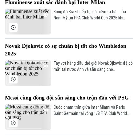
Fluminense xuất sắc đánh bại Inter Milan
Bóng đá Brazil tiếp tục là niềm tự hào của
Nam Mỹ tại FIFA Club World Cup 2025 khi
Fluminense xuất sắc vượt qua Inter Milan.
Novak Djokovic có sự chuẩn bị tốt cho Wimbledon
2025
Tay vợt hàng đầu thế giới Novak Djkovic đã có
mặt tại nước Anh và sẵn sàng cho
Wimbledon diễn ra vào tuần tới.
Messi cùng đồng đội sẵn sàng cho trận đấu với PSG
Cuộc chạm trán giữa Inter Miami và Paris
Chuyên mục
Saint Germain tại vòng 1/8 FIFA Club World
Cup thu hút sự quan tâm đặc biệt, bởi đây là
Thời sự
lần gặp lại của thầy trò cũ.
Hà Nội