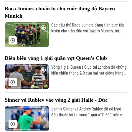
Tòa soạn
Tòa soạn
Boca Juniors chuẩn bị cho cuộc đụng độ Bayern
0865.116.699 (hotline)
0865.116.699
Munich
Các cầu thủ Boca Juniors đang tích cực tập
luyện cho trận đấu với Bayern Munich, tại
bảng C FIFA Club World Cup 2025.
Diễn biến vòng 1 giải quần vợt Queen’s Club
Vòng 1 giải Queen’s Club tại London đã chứng
kiến chiến thắng 2-0 của hai hạt giống hàng
đầu là Carlos Alcaraz và Jack Draper.
Sinner và Rublev vào vòng 2 giải Halle - Đức
Jannik Sinner và Andrey Rublev đã có khởi
đầu thuận lợi tại vòng 1 giải ATP 500 trên mặt
sân cỏ tại Halle, Đức