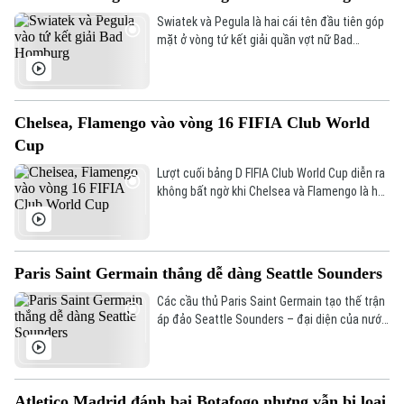
Swiatek và Pegula là hai cái tên đầu tiên góp
mặt ở vòng tứ kết giải quần vợt nữ Bad
Homburg tại Đức.
Chelsea, Flamengo vào vòng 16 FIFIA Club World
Cup
Lượt cuối bảng D FIFIA Club World Cup diễn ra
không bất ngờ khi Chelsea và Flamengo là hai
CLB giành vé vào vòng 16 đội mạnh nhất.
Paris Saint Germain thắng dễ dàng Seattle Sounders
Các cầu thủ Paris Saint Germain tạo thế trận
áp đảo Seattle Sounders – đại diện của nước
chủ nhà Mỹ – ngay sau tiếng còi khai cuộc, từ
thời gian kiểm soát bóng cho đến số lần dứt
điểm tại bảng B FIFA Club World Cup 2025.
Atletico Madrid đánh bại Botafogo nhưng vẫn bị loại