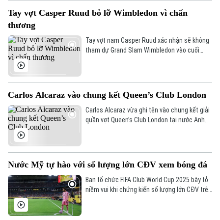
Tay vợt Casper Ruud bỏ lỡ Wimbledon vì chấn
thương
Tay vợt nam Casper Ruud xác nhận sẽ không
tham dự Grand Slam Wimbledon vào cuối
tháng này do chưa bình phục chấn thương.
Carlos Alcaraz vào chung kết Queen’s Club London
Carlos Alcaraz vừa ghi tên vào chung kết giải
quần vợt Queen’s Club London tại nước Anh
dưới sự mong đợi của người hâm mộ.
Nước Mỹ tự hào với số lượng lớn CĐV xem bóng đá
Ban tổ chức FIFA Club World Cup 2025 bày tỏ
niềm vui khi chứng kiến số lượng lớn CĐV trên
khắp thế giới đổ về nước Mỹ theo dõi các trận
đấu.
Liên hệ đường dây nóng (bấm để gọi)