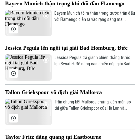
Hà Nội
Bayern Munich thận trọng khi đối đầu Flamengo
Bayern Munich tỏ ra thận trong trước trận đấu
Chính trị
Nhịp sống Hà Nội
Thế giới
với Flamengo diễn ra vào rạng sáng mai
(30/6).
Xã hội
Người Hà Nội
Tin tức
Kinh tế
An ninh trật tự
Khoảnh khắc Hà Nội
Jessica Pegula lên ngôi tại giải Bad Homburg, Đức
Quân sự
Tin tức
Nhà đất
Công nghệ
Jessica Pegula đã giành chiến thắng trước
Ẩm thực
Hồ sơ
Iga Swiatek để nâng cao chiếc cúp giải Bad
Cafe sáng
Homburg, Đức.
Tin tức
Tàu và Xe
Người Việt 4 phương
Tài chính Ngân hàng
Đầu tư
Ô tô
Giáo dục
Tallon Griekspoor vô địch giải Mallorca
Doanh nghiệp
Căn hộ
Trận chung kết Mallorca chứng kiến màn so
Tàu
Tin tức
Văn hóa
tài giữa Tallon Griekspoor của Hà Lan và
Đất đai
Corentin Moutet của Pháp.
Xe máy
Tuyển sinh
Tin tức
Sức khỏe
Kinh nghiệm
Thị trường
Hướng nghiệp
Taylor Fritz đăng quang tại Eastbourne
Làng nghề