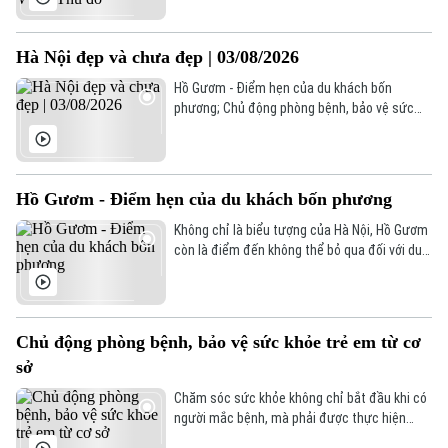
đường Vành đai 5 - Vùng Thủ đô Hà Nội với
tổng mức đầu tư sơ bộ hơn 288.000 tỷ đồng.
Đây là công trình giao thông trọng điểm,
Hà Nội đẹp và chưa đẹp | 03/08/2026
được kỳ vọng tạo động lực phát triển kinh tế -
xã hội và tăng cường kết nối liên vùng.
Hồ Gươm - Điểm hẹn của du khách bốn
phương; Chủ động phòng bệnh, bảo vệ sức
khỏe trẻ em từ cơ sở; Dự án đường nối Lê
Đức Thọ - Phạm Hùng ngập rác thải... là nội
dung đáng chú ý trong bản tin hôm nay.
Hồ Gươm - Điểm hẹn của du khách bốn phương
Không chỉ là biểu tượng của Hà Nội, Hồ Gươm
còn là điểm đến không thể bỏ qua đối với du
khách trong và ngoài nước. Mỗi ngày, nơi đây
đón hàng nghìn lượt người đến tham quan,
khám phá và cảm nhận vẻ đẹp của Thủ đô
ngàn năm văn hiến.
Chủ động phòng bệnh, bảo vệ sức khỏe trẻ em từ cơ
sở
Chuyên mục
Chăm sóc sức khỏe không chỉ bắt đầu khi có
người mắc bệnh, mà phải được thực hiện
Thời sự
ngay từ công tác phòng ngừa. Tại xã Phúc