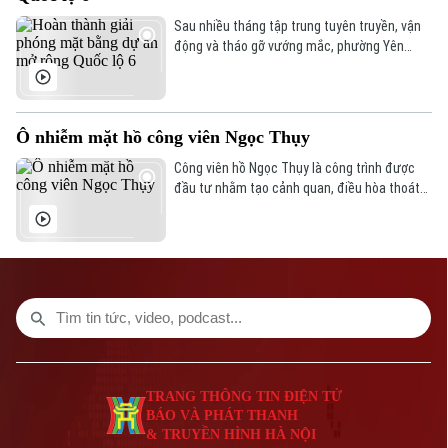
Sau nhiều tháng tập trung tuyên truyền, vận
Bản quyền thuộc về Cơ quan Báo và Phát thanh Truyền hình Hà Nội Giấy
động và tháo gỡ vướng mắc, phường Yên
phép số: Số 63/GP-TTDT, cấp ngày 10/05/2023
Nghĩa đã cơ bản hoàn thành công tác giải
phóng mặt bằng phục vụ Dự án nâng cấp, mở
TRANG THÔNG TIN ĐIỆN TỬ
rộng Quốc lộ 6, bảo đảm tiến độ theo yêu cầu
CỦA CƠ QUAN BÁO VÀ PHÁT THANH TRUYỀN HÌNH HÀ NỘI
của UBND thành phố Hà Nội.
Ô nhiễm mặt hồ công viên Ngọc Thụy
Số 3-5 Huỳnh Thúc Kháng-Phường Láng-Hà Nội
Giám đốc: VŨ MINH TUẤN
Công viên hồ Ngọc Thụy là công trình được
Phó Giám đốc: Nguyễn Kim Khiêm, Nguyễn Minh Đức, Nguyễn Thành Lợi
đầu tư nhằm tạo cảnh quan, điều hòa thoát
nước và phục vụ nhu cầu vui chơi, giải trí của
người dân khu vực. Nhiều ngày nay, khu vực
mặt hồ xuất hiện lớp tảo xanh dày đặc, bùn
nổi thành từng mảng lớn tạo nên những điểm
đen về môi trường.
TRANG THÔNG TIN ĐIỆN TỬ
BÁO VÀ PHÁT THANH
& TRUYỀN HÌNH HÀ NỘI