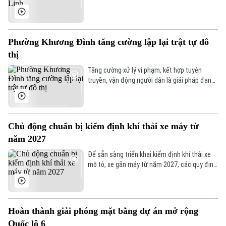
tháng 10/2025. Khi hoàn thành, khu vực này
sẽ hình thành tổ hợp giao thông đa tầng gồm
cầu vượt, đường bộ trên mặt đất và hầm
chui, giúp tăng đáng kể năng lực thông hành
Phường Khương Đình tăng cường lập lại trật tự đô
cho trục Vành đai 2.
thị
Tăng cường xử lý vi phạm, kết hợp tuyên
truyền, vận động người dân là giải pháp đang
được phường Khương Đình triển khai nhằm
xây dựng diện mạo đô thị văn minh, sạch đẹp
và bảo đảm trật tự an toàn giao thông.
Chủ động chuẩn bị kiểm định khí thải xe máy từ
năm 2027
Để sẵn sàng triển khai kiểm định khí thải xe
mô tô, xe gắn máy từ năm 2027, các quy định
về điều kiện cơ sở vật chất, nhân lực và quy
trình kiểm định đang được hoàn thiện theo
hướng đơn giản, tạo thuận lợi cho quá trình
triển khai.
Hoàn thành giải phóng mặt bằng dự án mở rộng
Quốc lộ 6