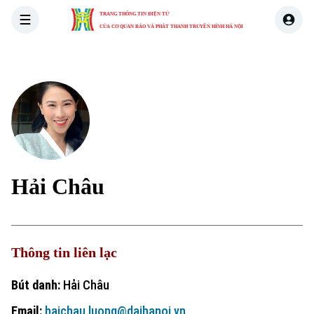
TRANG THÔNG TIN ĐIỆN TỬ
CỦA CƠ QUAN BÁO VÀ PHÁT THANH TRUYỀN HÌNH HÀ NỘI
THỜI SỰ
HÀ NỘI
THẾ GIỚI
KINH TẾ
NHÀ ĐẤT
Hải Châu
Thông tin liên lạc
Bút danh:
Hải Châu
Email:
haichau.luong@daihanoi.vn