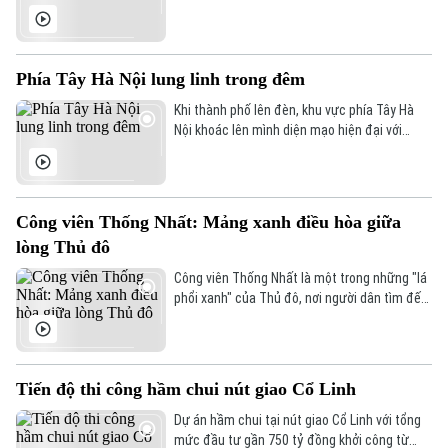
trong đêm; Nhức nhối tình trạng xe quá tải về
đêm;... là nội dung đáng chú ý trong bản tin
hôm nay.
Liên hệ đường dây nóng (bấm để gọi)
Phía Tây Hà Nội lung linh trong đêm
Tòa soạn
Tòa soạn
Khi thành phố lên đèn, khu vực phía Tây Hà
0865.116.699 (hotline)
0865.116.699
Nội khoác lên mình diện mạo hiện đại với
những tuyến đường rộng mở, các khu đô thị
rực sáng và nhịp sống sôi động. Đó cũng là
minh chứng cho quá trình phát triển đô thị
mạnh mẽ của Thủ đô trong những năm gần
Công viên Thống Nhất: Mảng xanh điều hòa giữa
đây.
lòng Thủ đô
Công viên Thống Nhất là một trong những "lá
phổi xanh" của Thủ đô, nơi người dân tìm đến
để vui chơi, rèn luyện sức khỏe và tận hưởng
những phút giây thư thái mỗi ngày.
Tiến độ thi công hầm chui nút giao Cổ Linh
Dự án hầm chui tại nút giao Cổ Linh với tổng
mức đầu tư gần 750 tỷ đồng khởi công từ