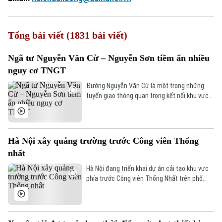
Tổng bài viết (1831 bài viết)
Ngã tư Nguyễn Văn Cừ – Nguyễn Sơn tiềm ẩn nhiều
nguy cơ TNGT
Đường Nguyễn Văn Cừ là một trong những
tuyến giao thông quan trọng kết nối khu vực
trung tâm Thủ đô với các phường phía Đông
Hà Nội. Tuyến đường có mặt cắt khá rộng, tuy
nhiên, trước tình trạng dừng đỗ xe trái quy
định trên tuyến đường này đã khiến cho lòng
Hà Nội xây quảng trường trước Công viên Thống
đường bị thu hẹp, tiềm ẩn nhiều nguy cơ mất
nhất
an toàn giao thông.
Hà Nội đang triển khai dự án cải tạo khu vực
phía trước Công viên Thống Nhất trên phố
Trần Nhân Tông, với điểm nhấn là xây dựng
quảng trường kết hợp phố đi bộ, góp phần
hoàn thiện không gian công cộng tại khu vực
trung tâm Thủ đô.
Xu hướng