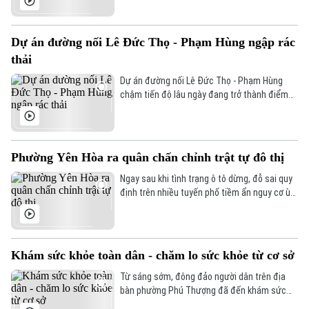
Lộc, cùng với chương trình khám sức khỏe
miễn phí cho trẻ dưới 6 tuổi, địa phương đang
Hà Nội
Hà Nội
đồng thời triển khai nhiều biện pháp phòng,
Dự án đường nối Lê Đức Thọ - Phạm Hùng ngập rác
chống dịch bệnh, góp phần xây dựng môi
Chính trị
thải
Nhịp sống Hà Nội
trường sống an toàn cho người dân.
Thế giới
Dự án đường nối Lê Đức Thọ - Phạm Hùng
Xã hội
Người Hà Nội
chậm tiến độ lâu ngày đang trở thành điểm
Tin tức
Kinh tế
tập kết rác thải tự phát. Tình trạng này không
An ninh trật tự
chỉ gây ô nhiễm môi trường mà còn làm mất
Khoảnh khắc Hà Nội
Quân sự
mỹ quan đô thị, ảnh hưởng đến cuộc sống
Tin tức
Nhà đất
Công nghệ
của người dân trong khu vực.
Ẩm thực
Phường Yên Hòa ra quân chấn chỉnh trật tự đô thị
Hồ sơ
Cafe sáng
Tin tức
Ngay sau khi tình trạng ô tô dừng, đỗ sai quy
Tàu và Xe
định trên nhiều tuyến phố tiềm ẩn nguy cơ ùn
Người Việt 4 phương
Tài chính Ngân hàng
tắc, mất an toàn giao thông được phản ánh,
Đầu tư
Ô tô
UBND phường Yên Hòa đã chỉ đạo các lực
Giáo dục
lượng chức năng đồng loạt ra quân chấn
Doanh nghiệp
Căn hộ
chỉnh, xử lý nghiêm các vi phạm về trật tự đô
Tàu
Khám sức khỏe toàn dân - chăm lo sức khỏe từ cơ sở
Tin tức
Văn hóa
thị.
Đất đai
Từ sáng sớm, đông đảo người dân trên địa
Xe máy
Tuyển sinh
bàn phường Phú Thượng đã đến khám sức
Tin tức
Sức khỏe
khỏe định kỳ. Không chỉ được khám, tư vấn và
Kinh nghiệm