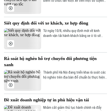
điểm tổ chức làn vượt xe trên một số tuyến
cao tốc đủ điều kiện. Mục tiêu là nâng cao ý
thức chấp hành quy định về phân làn, góp
phần bảo đảm giao thông thông suốt và an
toàn.
Siết quy định đối với xe khách, xe hợp đồng
Từ ngày 10/8, nhiều quy định mới về kinh
doanh vận tải hành khách bằng xe ô tô sẽ
chính thức có hiệu lực. Trong đó, hoạt động
của xe hợp đồng được siết chặt.
Rà soát hộ nghèo hỗ trợ chuyển đổi phương tiện
xanh
Thành phố Hà Nội đang triển khai rà soát các
hộ nghèo trên địa bàn để chuẩn bị thực hiện
chính sách hỗ trợ chuyển đổi từ xe máy sử
dụng nhiên liệu hóa thạch sang phương tiện
giao thông xanh, góp phần thực hiện mục tiêu
giảm phát thải.
Đề xuất doanh nghiệp tự in phù hiệu vận tải
Nhằm cắt giảm thủ tục hành chính và đẩy