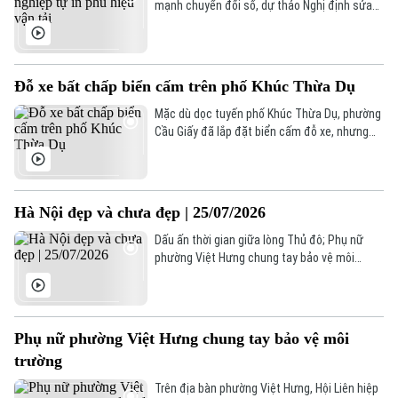
mạnh chuyển đổi số, dự thảo Nghị định sửa
đổi quy định kinh doanh vận tải bằng ô tô do
Bộ Giao thông Vận tải lấy ý kiến đề xuất nhiều
điểm mới đột phá. Đáng chú ý là chính sách
Theo dõi Hà Nội On
cho phép doanh nghiệp chủ động tự in phù
Đỗ xe bất chấp biển cấm trên phố Khúc Thừa Dụ
hiệu vận tải.
Mặc dù dọc tuyến phố Khúc Thừa Dụ, phường
Cầu Giấy đã lắp đặt biển cấm đỗ xe, nhưng
thực tế vẫn có nhiều ô tô ngang nhiên đỗ xe
trong phạm vi cấm. Tình trạng này không chỉ
ảnh hưởng đến mỹ quan đô thị mà còn tiềm
ẩn nguy cơ mất an toàn giao thông.
Hà Nội đẹp và chưa đẹp | 25/07/2026
Dấu ấn thời gian giữa lòng Thủ đô; Phụ nữ
phường Việt Hưng chung tay bảo vệ môi
trường; Đỗ xe bất chấp biển cấm trên phố
Khúc Thừa Dụ... là những nội dung đáng chú ý
trong bản tin hôm nay.
Phụ nữ phường Việt Hưng chung tay bảo vệ môi
trường
Trên địa bàn phường Việt Hưng, Hội Liên hiệp