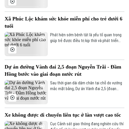
Thị trường
tầm soát sức khỏe miễn phí, người dân còn
Hướng nghiệp
Làng nghề
được lập hồ sơ quản lý sức khỏe, góp phần
Y tế
Thể thao
Đánh giá
phát hiện sớm bệnh lý và nâng cao chất
Xã Phúc Lộc khám sức khỏe miễn phí cho trẻ dưới 6
Di tích
lượng chăm sóc sức khỏe ngay từ tuyến cơ
Dinh dưỡng
tuổi
sở.
Bóng đá
Giải trí
Phát hiện sớm bệnh tật là yếu tố quan trọng
Tư vấn sức khỏe
giúp trẻ được điều trị kịp thời và phát triển
Quần vợt
Tin tức
Đã phát sóng
toàn diện. Tại xã Phúc Lộc, chương trình
khám sức khỏe định kỳ miễn phí cho trẻ dưới
Golf
Sao
6 tuổi đang góp phần hiện thực hóa mục tiêu
chăm sóc sức khỏe từ sớm, ngay tại cộng
Dự án đường Vành đai 2,5 đoạn Nguyễn Trãi - Đầm
đồng.
Điện ảnh
Hồng bước vào giai đoạn nước rút
Sau thời gian dài dậm chân tại chỗ do vướng
Thời trang
mắc mặt bằng, Dự án Vành đai 2,5 (đoạn
Nguyễn Trãi – Đầm Hồng) đang ghi nhận sự
Âm nhạc
chuyển biến mạnh mẽ. Lực lượng thi công
hiện tập trung tối đa nhân lực, máy móc, hối
hả chạy đua với thời gian trong giai đoạn
Xe không được di chuyển liên tục ở làn vượt cao tốc
nước rút.
Cục Cảnh sát giao thông đang nghiên cứu thí