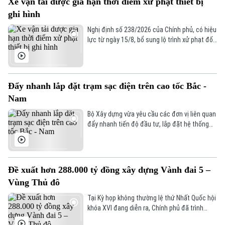
Xe vận tải được gia hạn thời điểm xử phạt thiết bị
ghi hình
Nghị định số 238/2026 của Chính phủ, có hiệu
lực từ ngày 15/8, bổ sung lộ trình xử phạt đối
với các vi phạm liên quan đến thiết bị ghi
nhận hình ảnh trên xe kinh doanh vận tải.
Theo đó, doanh nghiệp và chủ phương tiện sẽ
có thêm thời gian chuẩn bị trước khi các quy
Đẩy nhanh lắp đặt trạm sạc điện trên cao tốc Bắc -
định xử phạt chính thức được áp dụng.
Nam
Bộ Xây dựng vừa yêu cầu các đơn vị liên quan
đẩy nhanh tiến độ đầu tư, lắp đặt hệ thống
trạm sạc xe điện tại các trạm dừng nghỉ trên
tuyến cao tốc Bắc - Nam phía Đông, đáp ứng
nhu cầu sử dụng phương tiện điện đang ngày
càng gia tăng.
Đề xuất hơn 288.000 tỷ đồng xây dựng Vành đai 5 –
Vùng Thủ đô
Tại Kỳ họp không thường lệ thứ Nhất Quốc hội
khóa XVI đang diễn ra, Chính phủ đã trình
Quốc hội xem xét chủ trương đầu tư Dự án