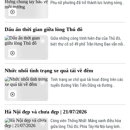
Phụ nữ phường đã trở thành lực lượng nòng
cốt trong nhiều hoạt động bảo vệ môi trường,
góp phần lan tỏa ý thức giữ gìn cảnh quan
ngay từ khu dân cư.
Dấu ấn thời gian giữa lòng Thủ đô
Giữa những công trình hiện đại của Thủ đô,
biệt thự cổ số 49 phố Trần Hưng Đạo vẫn nổi
bật với vẻ đẹp cổ kính, trở thành một trong
những dấu ấn kiến trúc tiêu biểu của Hà Nội.
Công trình không chỉ mang giá trị nghệ thuật
kiến trúc mà còn góp phần lưu giữ ký ức đô
Nhức nhối tình trạng xe quá tải về đêm
thị qua nhiều thế hệ.
Tình trạng xe chở quá tải hoạt động trên các
tuyến đường Văn Tiến Dũng và đường
Thượng Cát đang là thực trạng đáng lo ngại,
tiềm ẩn nhiều nguy cơ mất an toàn giao
thông và gây ô nhiễm môi trường.
Hà Nội đẹp và chưa đẹp | 21/07/2026
Công viên Thống Nhất: Mảng xanh điều hòa
giữa lòng Thủ đô; Phía Tây Hà Nội lung linh