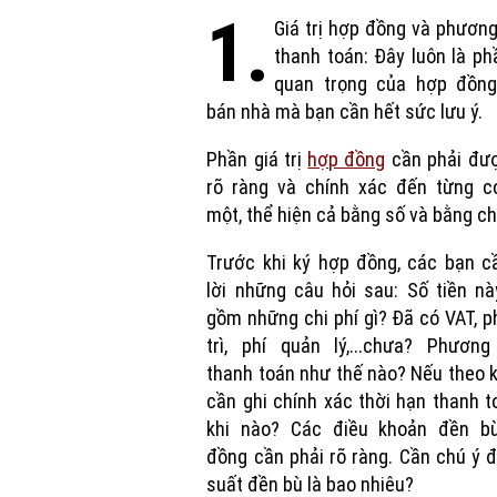
1.
Giá trị hợp đồng và phươn
thanh toán: Đây luôn là ph
quan trọng của hợp đồn
bán nhà mà bạn cần hết sức lưu ý.
Phần giá trị
hợp đồng
cần phải đượ
rõ ràng và chính xác đến từng c
một, thể hiện cả bằng số và bằng ch
Trước khi ký hợp đồng, các bạn c
lời những câu hỏi sau: Số tiền n
gồm những chi phí gì? Đã có VAT, p
trì, phí quản lý,...chưa? Phương
thanh toán như thế nào? Nếu theo 
cần ghi chính xác thời hạn thanh t
khi nào? Các điều khoản đền b
đồng cần phải rõ ràng. Cần chú ý đ
suất đền bù là bao nhiêu?