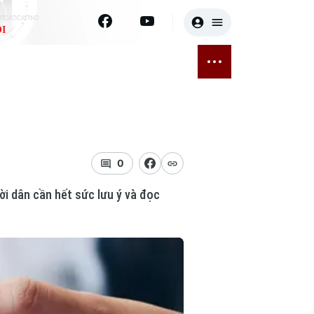
I
E
THỂ THAO
GIẢI TRÍ
ĐÃ PHÁT SÓNG
Bóng đá
Tin tức
ỡng
Quần vợt
Sao
sức khỏe
Golf
Điện ảnh
0
ời dân cần hết sức lưu ý và đọc
Thời trang
Âm nhạc