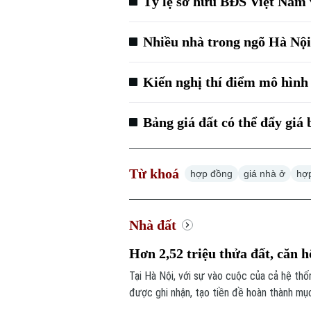
Tỷ lệ sở hữu BĐS Việt Nam v
Nhiều nhà trong ngõ Hà Nộ
Kiến nghị thí điểm mô hình
Bảng giá đất có thể đẩy giá 
Từ khoá
hợp đồng
giá nhà ở
hợ
Nhà đất
Hơn 2,52 triệu thửa đất, căn 
Tại Hà Nội, với sự vào cuộc của cả hệ thố
được ghi nhận, tạo tiền đề hoàn thành mục
toàn địa bàn.