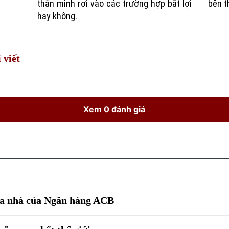
thân mình rơi vào các trường hợp bất lợi
bên t
hay không.
 viết
Xem 0 đánh giá
mua nhà của Ngân hàng ACB