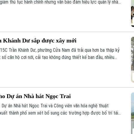
 giảm thủ tục hành chính nhưng vẫn bảo đảm hiệu lực quản lý nhà
uyên gia, hiệp hội và doanh nghiệp đã đưa ra phân tích tại hội
oanh bất động sản 2023” tổ chức sáng 6/8.
n Khánh Dư sắp được xây mới
15C Trần Khánh Dư, phường Cửa Nam đã trải qua hơn ba thập kỷ
 số căn hộ cơi nới, cải tạo không đúng thiết kế ban đầu, nhiều
h hưởng đến an toàn và chất lượng sinh hoạt của cư dân.
cho Dự án Nhà hát Ngọc Trai
 Dự án Nhà hát Ngọc Trai và Công viên văn hóa nghệ thuật
ất thành phố xem xét bổ sung các trường hợp được bố trí tái
được kỳ vọng sẽ góp phần tháo gỡ những vướng mắc trong công