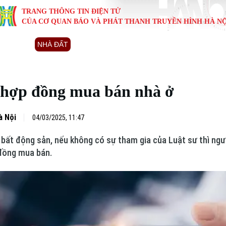
TRANG THÔNG TIN ĐIỆN TỬ
CỦA CƠ QUAN BÁO VÀ PHÁT THANH TRUYỀN HÌNH HÀ NỘ
KINH TẾ
NHÀ ĐẤT
TÀU VÀ XE
GIÁO DỤC
VĂN HÓA
SỨC KHỎ
i
Tin tức
Tin tức
Ô tô
Tin tức
Tin tức
Y tế
 hợp đồng mua bán nhà ở
ự
Cafe sáng
Đầu tư
Tàu
Tuyển sinh
Làng nghề
Dinh dư
Nội
Tài chính Ngân hàng
Căn hộ
Xe máy
Hướng nghiệp
Di tích
Tư vấn 
à Nội
04/03/2025, 11:47
ư bất động sản, nếu không có sự tham gia của Luật sư thì ngư
iệt 4 phương
Doanh nghiệp
Đất đai
Thị trường
 đồng mua bán.
Kinh nghiệm
Đánh giá