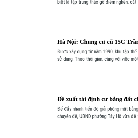
biệt là tập trung tháo gỡ điểm nghẽn, cắt
nước”. Đó là những nội dung được nhiều ch
thảo “Góp ý sửa đổi, bổ sung Luật kinh d
Hà Nội: Chung cư cũ 15C Trầ
Được xây dựng từ năm 1990, khu tập thể 
sử dụng. Theo thời gian, cùng với việc một
hạng mục của công trình đã xuống cấp, ản
Đề xuất tái định cư bằng đất 
Để đẩy nhanh tiến độ giải phóng mặt bằng
chuyên đề, UBND phường Tây Hồ vừa đề xu
định cư bằng đất tại khu Thư Lâm. Đây 
tác bồi thường, hỗ trợ và tái định cư.