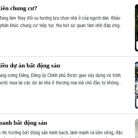
tiên chung cư?
đang làm thay đổi xu hướng lựa chọn nhà ở của người dân. Khảo
 phân khúc chung cư tiếp tục thu hút sự quan tâm nhờ đáp ứng
ống hạ tầng đồng bộ.
hiều dự án bất động sản
ung ương Đảng, Đảng ủy Chính phủ được giao xây dựng và trình
nước mua lại các dự án nhà ở thương mại mà chủ đầu tư không
ua, đây được kỳ vọng sẽ góp phần khơi thông nguồn lực đất đai,
yên.
oanh bất động sản
n thị trường bất động sản minh bạch, lành mạnh và bền vững, đặc