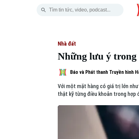
Thứ Sáu
THỜI SỰ
HÀ NỘI
THẾ GIỚI
07 Tháng 08, 2026
Hà Nội
Nhịp sống Hà Nộ
Tin tức
Nhà đất
Những lưu ý trong
Chính trị
Người Hà Nội
Quân s
Xã hội
Khoảnh khắc Hà 
Hồ sơ
Báo và Phát thanh Truyền hình H
Với một mặt hàng có giá trị lớn nh
An ninh trật tự
Ẩm thực
Người V
thật kỹ từng điều khoản trong hợp
Công nghệ
Skip Ad