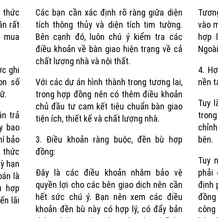
g thức
Các bạn cần xác định rõ ràng giữa diện
Tương
Time
ần rất
tích thông thủy và diện tích tim tường.
vào m
g mua
Bên cạnh đó, luôn chú ý kiểm tra các
hợp 
điều khoản về bàn giao hiện trạng về cả
Ngoài
chất lượng nhà và nội thất.
c ghi
4. H
on số
Với các dự án hình thành trong tương lai,
nền t
ữ.
trong hợp đồng nên có thêm điều khoản
Tuy l
chủ đầu tư cam kết tiêu chuẩn bàn giao
ần trả
trong
tiện ích, thiết kế và chất lượng nhà.
ày bao
chỉnh
hí bảo
3. Điều khoản ràng buộc, đền bù hợp
bên.
 thức
đồng:
Tuy n
kỳ hạn
Đây là các điều khoản nhằm bảo vệ
phải
oán là
quyền lợi cho các bên giao dịch nên cần
định 
ù hợp
hết sức chú ý. Bạn nên xem các điều
đồng
ến lãi
khoản đền bù này có hợp lý, có đẩy bản
công 