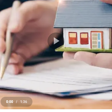
Play
Video
0:00
/
1:36
e
Current
Duration