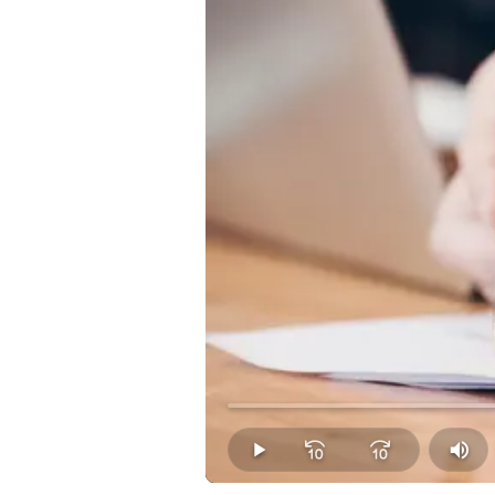
Loaded
:
0.00%
Play
Mut