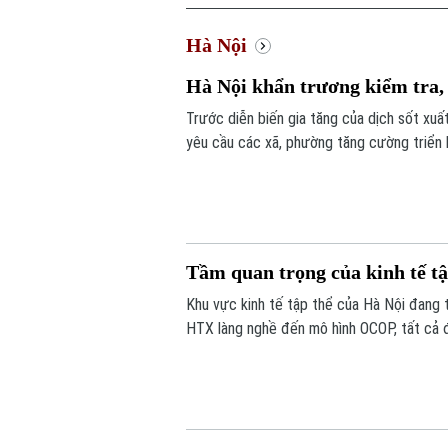
Hà Nội
Hà Nội khẩn trương kiểm tra, 
Trước diễn biến gia tăng của dịch sốt xuấ
yêu cầu các xã, phường tăng cường triển 
lập các đoàn kiểm tra, giám sát công tác
Tầm quan trọng của kinh tế tậ
Khu vực kinh tế tập thể của Hà Nội đang 
HTX làng nghề đến mô hình OCOP, tất cả đ
thúc đẩy tiêu dùng. Đặc biệt, để Hà Nội 
chính là một trong những khu vực còn nh