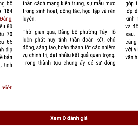
ng bộ
thần cách mạng kiên trung, sự mẫu mực
góp t
Time
ó 184
trong sinh hoạt, công tác, học tập và rèn
lớp đ
 Đảng
,
luyện.
kinh 
iệu 80
và độ
Thời gian qua, Đảng bộ phường Tây Hồ
ệu 70
sau,
luôn phát huy tinh thần đoàn kết, chủ
ệu 65
càng 
động, sáng tạo, hoàn thành tốt các nhiệm
nh dịp
với v
vụ chính trị, đạt nhiều kết quả quan trọng.
về bản
văn h
Trong thành tựu chung ấy có sự đóng
, tinh
 viết
Xem 0 đánh giá