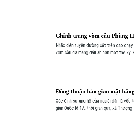
điểm nghẽn đây sẽ là một trong những độ
của Thủ đô.
Chỉnh trang vòm cầu Phùng H
Nhắc đến tuyến đường sắt trên cao chạy 
vòm cầu đá mang dấu ấn hơn một thế kỷ. K
đô thị của Thủ đô. Trong thời gian tới, k
huy giá trị di sản, mở ra một không gian vă
Đồng thuận bàn giao mặt bằn
Xác định sự ủng hộ của người dân là yếu
gian Quốc lộ 1A, thời gian qua, xã Thượng
dân và doanh nghiệp đã sớm đồng thuận, b