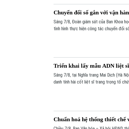
Chuyển đổi số gắn với vận hà
Sáng 7/8, Đoàn giám sát của Ban Khoa h
tình hình thực hiện công tác chuyển đổi s
Triển khai lấy mẫu ADN liệt s
Sáng 7/8, tại Nghĩa trang Mai Dịch (Hà Nộ
danh tính hài cốt liệt sĩ trang trọng tổ 
lấy mẫu hài cốt liệt sĩ chưa xác định đượ
Chuẩn hoá hệ thống thiết chế 
Chiều 7/8, Ban Văn hóa – Xã hội HĐND thà