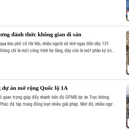
ng lực quan trọng đóng góp vào tăng trưởng nhanh và bền vững
ưng đánh thức không gian di sản
qua khu phố cổ Hà Nội, nhiều người sẽ nhớ ngay đến dãy 131
hông chỉ là một công trình hạ tầng, đây còn là một phần ký ức
hu vực này sẽ được chỉnh trang theo hướng bảo tồn kết hợp phát
n hóa, nghệ thuật và du lịch mới.
g dự án mở rộng Quốc lộ 1A
 tố quan trọng giúp đẩy nhanh tiến độ GPMB dự án Trục không
 Phúc đã tập trung đồng loạt nhiều giải pháp. Nhờ đó, nhiều người
àn giao đất để thực hiện siêu dự án 162.000 tỷ đồng này.