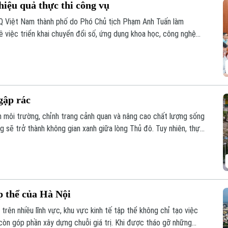
iệu quả thực thi công vụ
Q Việt Nam thành phố do Phó Chủ tịch Phạm Anh Tuấn làm
ề việc triển khai chuyển đổi số, ứng dụng khoa học, công nghệ
cấp dịch vụ công khi thực hiện sắp xếp đơn vị hành chính và tổ
cấp trên địa bàn xã năm 2026.
gập rác
ện môi trường, chỉnh trang cảnh quan và nâng cao chất lượng sống
 sẽ trở thành không gian xanh giữa lòng Thủ đô. Tuy nhiên, thực
hải phủ kín mặt nước, gây ô nhiễm và ảnh hưởng đến dòng chảy.
p thể của Hà Nội
trên nhiều lĩnh vực, khu vực kinh tế tập thể không chỉ tạo việc
còn góp phần xây dựng chuỗi giá trị. Khi được tháo gỡ những