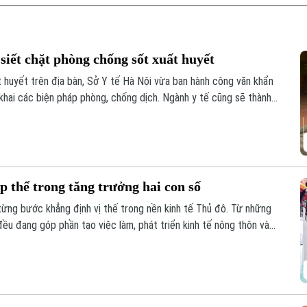
siết chặt phòng chống sốt xuất huyết
t huyết trên địa bàn, Sở Y tế Hà Nội vừa ban hành công văn khẩn
khai các biện pháp phòng, chống dịch. Ngành y tế cũng sẽ thành
 phòng chống dịch tại 91 xã phường.
p thể trong tăng trưởng hai con số
từng bước khẳng định vị thế trong nền kinh tế Thủ đô. Từ những
ều đang góp phần tạo việc làm, phát triển kinh tế nông thôn và
đạt mục tiêu tăng trưởng GRDP ở mức hai con số, kinh tế tập thể
iều tiềm năng cần được đánh thức.