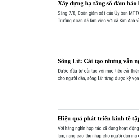
Xây dựng hạ tầng số đảm bảo h
Sáng 7/8, Đoàn giám sát của Ủy ban MTT
Trưởng đoàn đã làm việc với xã Kim Anh v
trong giải quyết thủ tục hành chính, cung 
chức mô hình chính quyền địa phương hai 
Sông Lừ: Cải tạo nhưng vẫn n
Được đầu tư cải tạo với mục tiêu cải thi
cho người dân, sông Lừ từng được kỳ vọng
tế hiện nay, nhiều đoạn sông vẫn bị rác t
Hiệu quả phát triển kinh tế tậ
Với hàng nghìn hợp tác xã đang hoạt động 
làm, nâng cao thu nhập cho người dân mà 