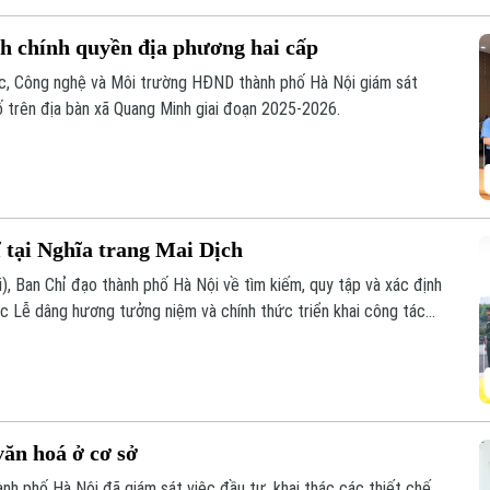
nh chính quyền địa phương hai cấp
ọc, Công nghệ và Môi trường HĐND thành phố Hà Nội giám sát
ố trên địa bàn xã Quang Minh giai đoạn 2025-2026.
ĩ tại Nghĩa trang Mai Dịch
i), Ban Chỉ đạo thành phố Hà Nội về tìm kiếm, quy tập và xác định
chức Lễ dâng hương tưởng niệm và chính thức triển khai công tác
c thông tin để phục vụ giám định ADN.
văn hoá ở cơ sở
nh phố Hà Nội đã giám sát việc đầu tư, khai thác các thiết chế