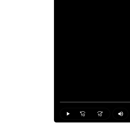
Loaded
:
0.00%
Play
Mut