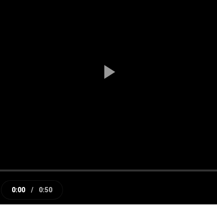
Play
Video
0:00
/
0:50
e
Current
Duration