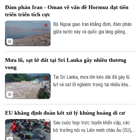
ngại về khả năng sẵn sàng chiến đấu của
Đàm phán Iran - Oman về vấn đề Hormuz đạt tiến
lực lượng này trước các cuộc xung đột
triển triển tích cực
trong tương lai.
Bộ Ngoại giao Iran khẳng định, đàm phán
giữa nước này và quốc gia láng giềng
Oman về vấn đề eo biển Hormuz, đang
tiến triển tích cực. Tuy nhiên, các kết quả
thảo luận cụ thể chưa được đề cập.
Mưa lũ, sạt lở đất tại Sri Lanka gây nhiều thương
vong
Tại Sri Lanka, mưa lớn kéo dài đã gây lũ
lụt và sạt lở nghiêm trọng tại nhiều khu
vực, khiến ít nhất 5 người thiệt mạng, 3
người bị thương, 2 người mất tích và gần
2.000 người phải sơ tán.
EU khẳng định đoàn kết xử lý khủng hoảng di cư
Sau cuộc họp trực tuyến khẩn cấp, các
bộ trưởng nội vụ Liên minh châu Âu (EU),
ngày 4/8, khẳng định đoàn kết mạnh mẽ