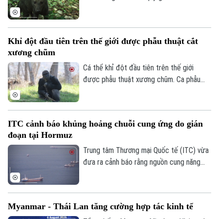
ngắn – loài thú hoang dã được mệnh danh
là "chó ma" của rừng Amazon do rất hiếm
khi xuất hiện trước mắt con người. Thông
Khỉ đột đầu tiên trên thế giới được phẫu thuật cắt
qua hàng nghìn bức ảnh từ hệ thống bẫy
xương chũm
ảnh, các nhà khoa học đã có thêm hình
dung về tập tính và môi trường sống của
Cá thể khỉ đột đầu tiên trên thế giới
một trong những loài chó hoang dã ít
được phẫu thuật xương chũm. Ca phẫu
được biết đến nhất ở khu vực Mỹ Latinh.
thuật mang tính đột phá này được thực
hiện tại Công viên Safari thuộc Sở thú
San Diego ở bang California, Mỹ nhằm
ITC cảnh báo khủng hoảng chuỗi cung ứng do gián
điều trị tình trạng nhiễm trùng đã lan đến
đoạn tại Hormuz
một phần hộp sọ của con vật.
Trung tâm Thương mại Quốc tế (ITC) vừa
đưa ra cảnh báo rằng nguồn cung năng
lượng, phân bón và vật liệu công nghiệp
trên toàn cầu đang chịu cú sốc lớn do
các hoạt động vận tải biển qua Eo biển
Myanmar - Thái Lan tăng cường hợp tác kinh tế
Hormuz bị gián đoạn.