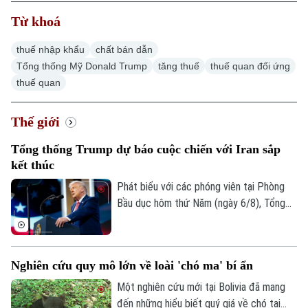
Từ khoá
thuế nhập khẩu
chất bán dẫn
Tổng thống Mỹ Donald Trump
tăng thuế
thuế quan đối ứng
thuế quan
Thế giới
Tổng thống Trump dự báo cuộc chiến với Iran sắp
kết thúc
Phát biểu với các phóng viên tại Phòng
Bầu dục hôm thứ Năm (ngày 6/8), Tổng
thống Mỹ Donald Trump cho biết ông tin
tưởng cuộc xung đột quân sự với Iran sẽ
sớm kết thúc, dù cho biết lực lượng Mỹ
Nghiên cứu quy mô lớn về loài 'chó ma' bí ẩn
đang gặp vấn đề về nguồn cung một số
loại vũ khí.
Một nghiên cứu mới tại Bolivia đã mang
đến những hiểu biết quý giá về chó tai