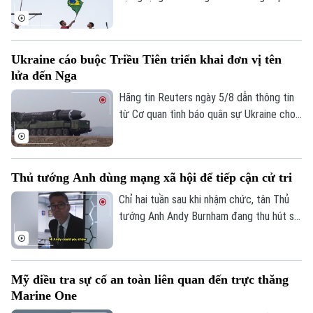
biện lâm thời. Diễn biến này đánh dấu rạn
nứt nghiêm trọng giữa hai nền kinh tế lớn
nhất Mỹ Latinh. Trong bối cảnh lãnh đạo
Ukraine cáo buộc Triều Tiên triển khai đơn vị tên
hai nước chưa từng tổ chức bất kỳ cuộc
lửa đến Nga
gặp song phương nào kể từ khi Tổng
thống Argentina Javier Milei nhậm chức
Hãng tin Reuters ngày 5/8 dẫn thông tin
hồi cuối năm 2023.
từ Cơ quan tình báo quân sự Ukraine cho
biết một đơn vị tên lửa của Triều Tiên có
thể đã được triển khai tới miền tây nước
Nga, với khả năng được trang bị hàng
Thủ tướng Anh dùng mạng xã hội để tiếp cận cử tri
trăm tên lửa đạn đạo nhằm hỗ trợ các
hoạt động quân sự của Moscow tại
Chỉ hai tuần sau khi nhậm chức, tân Thủ
Ukraine. Nga và Triều Tiên hiện chưa đưa
tướng Anh Andy Burnham đang thu hút sự
ra bình luận về thông tin này.
chú ý trên nhiều nền tảng mạng xã hội với
phong cách giao tiếp gần gũi, trong bối
cảnh các đảng dân túy tại Anh đẩy mạnh
Mỹ điều tra sự cố an toàn liên quan đến trực thăng
gia tăng ảnh hưởng trong không gian trực
Marine One
tuyến.