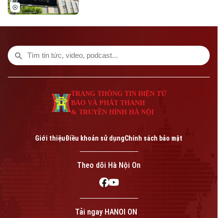
hoạch đóng cửa 5 cơ quan đại diện ngoại
giao ở nước ngoài, thu hẹp đáng kể so với
đề xuất ban đầu.
TRANG THÔNG TIN ĐIỆN TỬ
BÁO VÀ PHÁT THANH
& TRUYỀN HÌNH HÀ NỘI
Giới thiệu
Điều khoản sử dụng
Chính sách bảo mật
Theo dõi Hà Nội On
Tải ngay HANOI ON