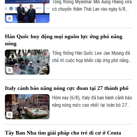
Tổng thống Myanmar Min Aung Hlaing vừa
có chuyến thăm Thái Lan vào ngày 6/8.
Chuyến thăm này nằm trong chuỗi nỗ lực
của Bangkok nhằm thúc đẩy sự kết nối
trở lại giữa nước này với khối ASEAN.
Hàn Quốc huy động mọi nguồn lực ứng phó nắng
nóng
Tổng thống Hàn Quốc Lee Jae Myung đã
chủ trì cuộc họp khẩn cấp ứng phó nắng
nóng và chỉ đạo huy động toàn bộ nhân
lực, tài nguyên hiện có để đối phó. Đợt
nắng nóng gay gắt tại quốc gia này dự
Italy cảnh báo nắng nóng cực đoan tại 27 thành phố
Chuyên mục
báo đạt đỉnh tại thủ đô Seoul trong ngày
6/8, với nhiệt độ có thể lên tới 39 độ C.
Hôm nay (6/8), Italy đã ban hành cảnh báo
Thời sự
Thời tiết cực đoan này đến nay đã khiến
nắng nóng mức cao nhất tại toàn bộ 27
hơn 20 người tử vong.
thành phố lớn, khi nước này tiếp tục hứng
Hà Nội
chịu đợt nắng nóng gay gắt thứ tư trong
Hà Nội
mùa hè năm nay.
Tây Ban Nha tìm giải pháp cho trẻ di cư ở Ceuta
Chính trị
Nhịp sống Hà Nội