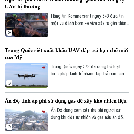
hụt loại vũ khí quan trọng này để đối phó
Bóng đá
Giải trí
UAV bị thương
các cuộc tập kích của Nga.
Tư vấn sức khỏe
Quần vợt
Hãng tin Kommersant ngày 5/8 đưa tin,
Tin tức
Đã phát sóng
một vụ đánh bom xe vừa xảy ra gần thành
Golf
phố Yekaterinburg, Nga, khiến một giám
Sao
đốc nhà máy sản xuất máy bay không
người lái (UAV) bị thương nặng trong khi
Điện ảnh
Trung Quốc siết xuất khẩu UAV đáp trả hạn chế mới
tài xế thiệt mạng. Đây là vụ tấn công thứ
của Mỹ
hai nhằm vào các nhà sản xuất UAV của
Thời trang
Nga chỉ trong vòng một tuần qua.
Trung Quốc ngày 5/8 đã công bố loạt
biện pháp kinh tế nhằm đáp trả các hạn
Âm nhạc
chế mới của Mỹ, trong đó có việc siết
xuất khẩu thiết bị bay không người lái
(UAV) và đưa 6 thực thể của Mỹ vào danh
Ấn Độ tính áp phí sử dụng gas để xây kho nhiên liệu
sách trả đũa.
Ấn Độ đang xem xét thu phí người sử
dụng khí đốt tự nhiên và gas nấu ăn để
huy động nguồn vốn cho kế hoạch xây
dựng kho dự trữ nhiên liệu chiến lược trị