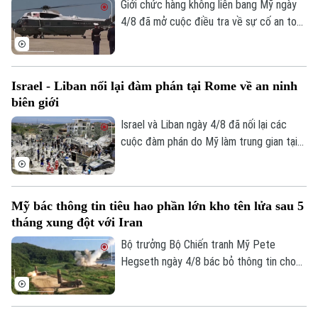
Giới chức hàng không liên bang Mỹ ngày
4/8 đã mở cuộc điều tra về sự cố an toàn
không lưu liên quan đến trực thăng
Marine One chở Tổng thống Donald
Trump.
Israel - Liban nối lại đàm phán tại Rome về an ninh
biên giới
Israel và Liban ngày 4/8 đã nối lại các
cuộc đàm phán do Mỹ làm trung gian tại
thủ đô Rome (Italy), nhằm thúc đẩy các
thỏa thuận an ninh dọc khu vực biên giới
và triển khai khuôn khổ thỏa thuận đạt
Mỹ bác thông tin tiêu hao phần lớn kho tên lửa sau 5
được tại Washington vào cuối tháng 6.
tháng xung đột với Iran
Liên hệ đường dây nóng (bấm để gọi)
Bộ trưởng Bộ Chiến tranh Mỹ Pete
Tòa soạn
Tòa soạn
Hegseth ngày 4/8 bác bỏ thông tin cho
rằng quân đội nước này đã tiêu hao phần
0865.116.699 (hotline)
0865.116.699
lớn kho tên lửa sau 5 tháng xung đột với
Iran, khẳng định Washington vẫn duy trì