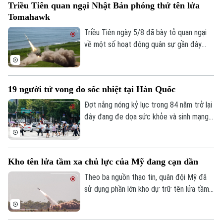
Triều Tiên quan ngại Nhật Bản phóng thử tên lửa
đầy đủ năng lực quân sự.
Tomahawk
Triều Tiên ngày 5/8 đã bày tỏ quan ngại
về một số hoạt động quân sự gần đây
của Nhật Bản, trong đó có vụ phóng thử
tên lửa hành trình Tomahawk từ tàu khu
trục Aegis Chokai.
19 người tử vong do sốc nhiệt tại Hàn Quốc
Đợt nắng nóng kỷ lục trong 84 năm trở lại
đây đang đe dọa sức khỏe và sinh mạng
của nhiều người Hàn Quốc, với số ca tử
vong đã lên tới 19 người, phần lớn là
người cao tuổi.
Kho tên lửa tầm xa chủ lực của Mỹ đang cạn dần
Theo ba nguồn thạo tin, quân đội Mỹ đã
sử dụng phần lớn kho dự trữ tên lửa tầm
xa có độ chính xác cao trong suốt 5
tháng xung đột với Iran, làm dấy lên lo