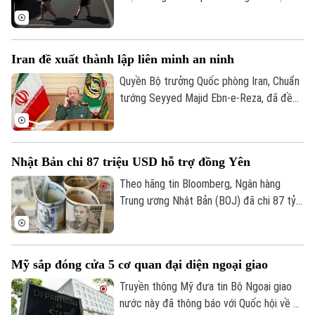
cao nhất từng được ghi nhận tại nước này
kể từ khi các dữ liệu khí tượng bắt đầu
được lưu trữ vào năm 1900.
Iran đề xuất thành lập liên minh an ninh
Quyền Bộ trưởng Quốc phòng Iran, Chuẩn
tướng Seyyed Majid Ebn-e-Reza, đã đề
xuất thiết lập một cơ chế an ninh chung
giữa các quốc gia Hồi giáo trong khu vực,
cho rằng sự hiện diện của các lực lượng
Nhật Bản chi 87 triệu USD hỗ trợ đồng Yên
bên ngoài khu vực chỉ làm gia tăng bất ổn.
Theo hãng tin Bloomberg, Ngân hàng
Trung ương Nhật Bản (BOJ) đã chi 87 tỷ
USD để ngăn đà lao dốc của đồng yên.
Hoạt động can thiệp diễn ra trong hai
ngày 30 và 31/7, với ước tính BOJ đã chi
Mỹ sắp đóng cửa 5 cơ quan đại diện ngoại giao
khoảng 53 tỷ USD trong ngày 30/7 và 34
tỷ USD trong ngày 31/7.
Truyền thông Mỹ đưa tin Bộ Ngoại giao
nước này đã thông báo với Quốc hội về kế