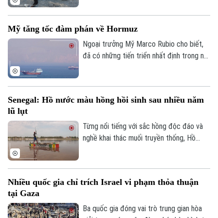
với Tây Ban Nha trước việc làn sóng
người di cư ồ ạt tràn vào vùng lãnh thổ
Mỹ tăng tốc đàm phán về Hormuz
Ceuta của nước này.
Ngoại trưởng Mỹ Marco Rubio cho biết,
đã có những tiến triển nhất định trong nỗ
lực nhằm bảo đảm tự do hàng hải qua eo
biển Hormuz, song Mỹ và Iran vẫn chưa
đạt được thỏa thuận cuối cùng.
Senegal: Hồ nước màu hồng hồi sinh sau nhiều năm
lũ lụt
Từng nổi tiếng với sắc hồng độc đáo và
nghề khai thác muối truyền thống, Hồ
nước màu hồng Retba ở Senegal đã trải
qua giai đoạn lao đao sau trận lũ lớn năm
2022 khiến hồ mất màu và hàng nghìn
Nhiều quốc gia chỉ trích Israel vi phạm thỏa thuận
người mất kế sinh nhai. Sau nhiều năm nỗ
tại Gaza
lực khôi phục, hồ đã lấy lại màu hồng đặc
trưng, hoạt động khai thác muối và du lịch
Ba quốc gia đóng vai trò trung gian hòa