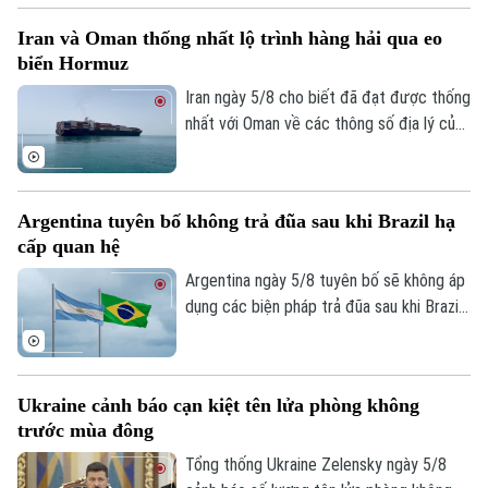
giá 42 tỷ USD.
Iran và Oman thống nhất lộ trình hàng hải qua eo
biển Hormuz
Iran ngày 5/8 cho biết đã đạt được thống
nhất với Oman về các thông số địa lý của
tuyến hàng hải mới qua eo biển Hormuz -
một trong những tuyến vận tải năng lượng
quan trọng nhất thế giới.
Argentina tuyên bố không trả đũa sau khi Brazil hạ
cấp quan hệ
Argentina ngày 5/8 tuyên bố sẽ không áp
dụng các biện pháp trả đũa sau khi Brazil
hạ cấp quan hệ song phương xuống cấp
Đại biện lâm thời. Buenos Aires cho rằng,
đây là quyết định đơn phương của Brasilia
Ukraine cảnh báo cạn kiệt tên lửa phòng không
và khẳng định không muốn làm gia tăng
trước mùa đông
căng thẳng giữa hai nước láng giềng.
Tổng thống Ukraine Zelensky ngày 5/8