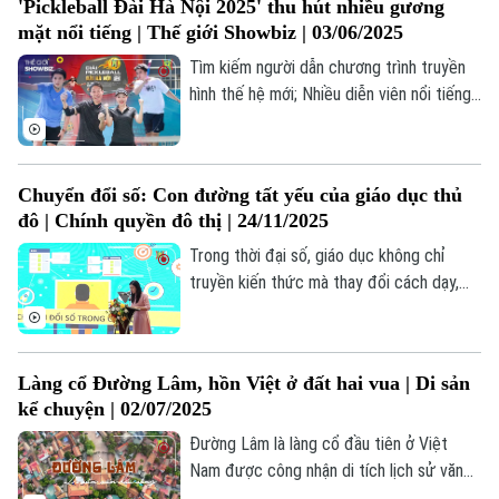
'Pickleball Đài Hà Nội 2025' thu hút nhiều gương
tin Thế giới Showbiz hôm nay.
mặt nổi tiếng | Thế giới Showbiz | 03/06/2025
Tìm kiếm người dẫn chương trình truyền
hình thế hệ mới; Nhiều diễn viên nổi tiếng
tham gia giải "Pickleball Đài Hà Nội 2025";
Sắc hoa trong "Hà Nội 12 mùa hoa";... là
những thông tin đáng chú ý trong bản tin
Chuyển đổi số: Con đường tất yếu của giáo dục thủ
Thế giới Showbiz hôm nay.
đô | Chính quyền đô thị | 24/11/2025
Trong thời đại số, giáo dục không chỉ
truyền kiến thức mà thay đổi cách dạy,
học và quản lý. Tại Hà Nội, chuyển đổi số
Chuyên mục
trở thành cần thiết để nâng cao hiệu quả,
Thời sự
rút ngắn khoảng cách và đáp ứng phát
Làng cổ Đường Lâm, hồn Việt ở đất hai vua | Di sản
triển.
kể chuyện | 02/07/2025
Hà Nội
Hà Nội
Đường Lâm là làng cổ đầu tiên ở Việt
Chính trị
Nam được công nhận di tích lịch sử văn
Nhịp sống Hà Nội
Thế giới
hóa cấp quốc gia (năm 2005). Nơi đây là