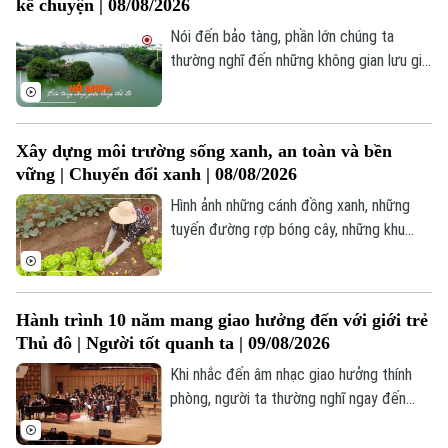
kể chuyện | 08/08/2026
của ngày mai đều được khởi nguồn từ
những lựa chọn của hôm nay. Và với Hà
Nói đến bảo tàng, phần lớn chúng ta
Nội, ngày mai bắt đầu từ hôm nay.
thường nghĩ đến những không gian lưu giữ
ký ức của quá khứ. Nhưng giữa lòng Hà
Nội còn có một “bảo tàng” rất khác. Nơi
ấy không có những bức tường bao quanh,
Xây dựng môi trường sống xanh, an toàn và bền
không có tủ kính ngăn cách hiện vật với
vững | Chuyển đổi xanh | 08/08/2026
người xem. Đó chính là hồ Gươm.
Hình ảnh những cánh đồng xanh, những
tuyến đường rợp bóng cây, những khu
chăn nuôi sạch sẽ, những luống rau hữu cơ
đang tạo nên diện mạo mới của nông thôn
Liên hệ đường dây nóng (bấm để gọi)
Hà Nội. Không chỉ là sự đổi thay về cảnh
Hành trình 10 năm mang giao hưởng đến với giới trẻ
quan, đó còn là sự thay đổi trong tư duy
Tòa soạn
Tòa soạn
Thủ đô | Người tốt quanh ta | 09/08/2026
phát triển.
0865.116.699 (hotline)
0865.116.699
Khi nhắc đến âm nhạc giao hưởng thính
phòng, người ta thường nghĩ ngay đến
một không gian nghệ thuật hàn lâm, khắt
khe và thường được mặc định là "kén