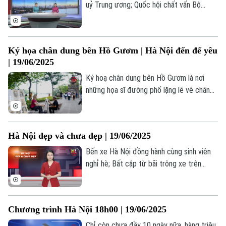
chọn người có năng lực thay vì dựa vào
uỷ Trung ương; Quốc hội chất vấn Bộ
Tư vấn sức khỏe
quan hệ hay huyết thống.
trưởng Bộ Tài chính và Bộ trưởng GD-ĐT;
Quần vợt
Tin tức
Đã phát sóng
Báo chí cổ vũ, hòa nhịp cùng sự phát triển
Thủ đô... là những nội dung đáng chú ý
Golf
Sao
Ký họa chân dung bên Hồ Gươm | Hà Nội đến để yêu
trong chương trình Thời sự 18h30 hôm
| 19/06/2025
nay.
Điện ảnh
Ký hoạ chân dung bên Hồ Gươm là nơi
những họa sĩ đường phố lặng lẽ vẽ chân
Thời trang
dung du khách bằng cảm xúc và nét bút
giản dị, giữa không gian cổ kính và nhịp
Âm nhạc
sống rộn ràng.
Hà Nội đẹp và chưa đẹp | 19/06/2025
Bến xe Hà Nội đồng hành cùng sinh viên
nghỉ hè; Bất cập từ bãi trông xe trên
đường Nguyễn Ngọc Vũ; Hai hồ nước sâu
không biển cảnh báo, gây mất an toàn... là
những nội dung đáng chú ý trong bản tin
Chương trình Hà Nội 18h00 | 19/06/2025
hôm nay.
Chỉ còn chưa đầy 10 ngày nữa, hàng triệu