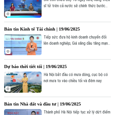
sĩ tử trên cả nước sẽ chính thức bước
vào Kỳ thi tốt nghiệp THPT - một cột
mốc quan trọng trên hành trình học tập
của các em.
Bản tin Kinh tế Tài chính | 19/06/2025
Tiếp sức đưa hộ kinh doanh chuyển đổi
lên doanh nghiệp; Giá xăng dầu tăng mạnh,
vượt mốc 21.000 đồng/lít; 150.000 tỷ
đồng trái phiếu đáo hạn nửa cuối năm;... là
những thông tin đáng chú ý trong bản tin
Dự báo thời tiết tối | 19/06/2025
hôm nay.
Hà Nội bắt đầu có mưa dông, cục bộ có
nơi mưa to vào chiều tối và đêm nay.
Bản tin Nhà đất và đầu tư | 19/06/2025
Thành phố Hà Nội tiếp tục xử lý dứt điểm