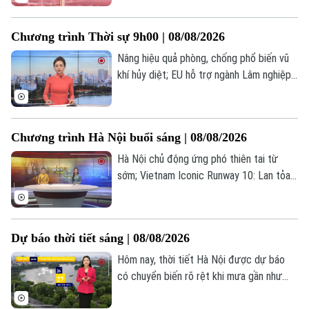
thuế thu nhập cho hộ kinh doanh, doanh
nghiệp;... là những nội dung chính trong
Chương trình Thời sự 9h00 | 08/08/2026
bản tin hôm nay.
Nâng hiệu quả phòng, chống phổ biến vũ
khí hủy diệt; EU hỗ trợ ngành Lâm nghiệp
Việt Nam phát triển bền vững; Thượng
viện Mỹ thông qua dự luật tăng cường
trừng phạt Nga... là một số nội dung đáng
Chương trình Hà Nội buổi sáng | 08/08/2026
chú ý trong chương trình hôm nay.
Hà Nội chủ động ứng phó thiên tai từ
sớm; Vietnam Iconic Runway 10: Lan tỏa
bản sắc Việt qua thời trang; Nghệ thuật
ngách và định hướng đam mê... là một số
nội dung đáng chú ý trong chương trình
Dự báo thời tiết sáng | 08/08/2026
hôm nay.
Hôm nay, thời tiết Hà Nội được dự báo
có chuyển biến rõ rệt khi mưa gần như
không còn xuất hiện, ngày có nắng. Sáng