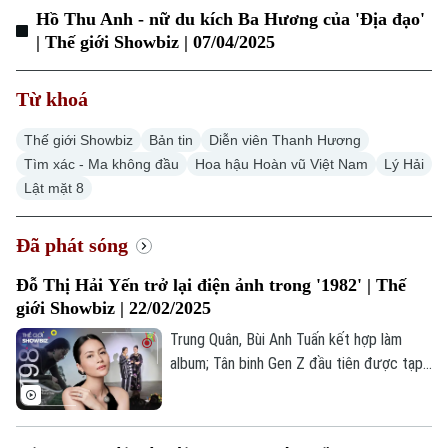
Hồ Thu Anh - nữ du kích Ba Hương của 'Địa đạo'
| Thế giới Showbiz | 07/04/2025
Từ khoá
Thế giới Showbiz
Bản tin
Diễn viên Thanh Hương
Tìm xác - Ma không đầu
Hoa hậu Hoàn vũ Việt Nam
Lý Hải
Lật mặt 8
Đã phát sóng
Đỗ Thị Hải Yến trở lại điện ảnh trong '1982' | Thế
giới Showbiz | 22/02/2025
Trung Quân, Bùi Anh Tuấn kết hợp làm
album; Tân binh Gen Z đầu tiên được tạp
chí Anh khen ngợi; “1982” - bộ phim điện
ảnh sau 10 năm của Nguyễn Hoàng Điệp;...
là những thông tin đáng chú ý trong bản