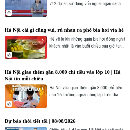
712 dự án sử dụng vốn ngoài ngân sách
chậm tiến độ; Điều chỉnh đối tượng được
miễn thuế đất nông nghiệp; Chung cư mới
chủ yếu là phân khúc cao cấp;... là một số
Hà Nội cái gì cũng vui, rủ nhau ra phố bia hơi vỉa hè
nội dung đáng chú ý trong Bản tin Nhà
đất và Đầu tư hôm nay.
Hè về là khi những quán bia hơi đông nghịt
Theo dõi Hà Nội On
khách, nhất là vào buổi chiều sau giờ tan
tầm.
Hà Nội giao thêm gần 8.000 chỉ tiêu vào lớp 10 | Hà
Nội tin mỗi chiều
Hà Nội vừa giao thêm gần 8.000 chỉ tiêu
cho 26 trường ngoài công lập trên địa
bàn thành phố.
Dự báo thời tiết tối | 08/08/2026