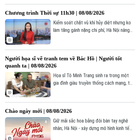
người nghe", đặc biệt là với giới trẻ. Thế
Chương trình Thời sự 11h30 | 08/08/2026
nhưng, tại Hà Nội, bức tranh ấy đang dần
thay đổi. Không khó để bắt gặp hình ảnh
Kiểm soát chặt vũ khí hủy diệt nhưng ko
hàng ngàn bạn trẻ sẵn sàng "săn vé", xếp
làm tăng gánh nặng chi phí; Hà Nội nâng
hàng dài để đắm chìm trong những giai
cấp trạm bơm, đê điều trước mùa mưa
điệu cổ điển.
bão; Mỹ đẩy mạnh bảo đảm nguồn cung
khoáng sản chiến lược;... là một số nội
Người họa sĩ vẽ tranh tem về Bác Hồ | Người tốt
dung đáng chú ý trong chương trình hôm
quanh ta | 08/08/2026
nay.
Họa sĩ Tô Minh Trang sinh ra trong một
gia đình giàu truyền thống cách mạng, từ
nhỏ anh đã lớn lên cùng những câu chuyện
về Bác Hồ, về các thế hệ cha anh cống
hiến cho Tổ quốc. Chính môi trường ấy đã
Chào ngày mới | 08/08/2026
bồi đắp trong anh lòng yêu nước, niềm tự
hào dân tộc và tình cảm đặc biệt dành
Giữ mãi sắc hoa bằng đôi bàn tay nghệ
cho Chủ tịch Hồ Chí Minh.
nhân; Hà Nội - xây dựng mô hình kinh tế
tập thế; Bộ Tài chính đề xuất giảm 30%