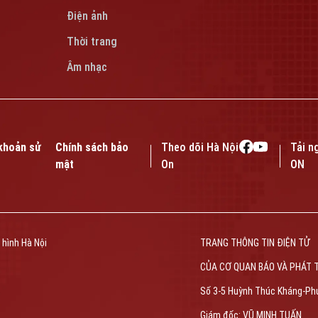
Điện ảnh
Thời trang
Âm nhạc
khoản sử
Chính sách bảo
Theo dõi Hà Nội
Tải n
mật
On
ON
 hình Hà Nội
TRANG THÔNG TIN ĐIỆN TỬ
CỦA CƠ QUAN BÁO VÀ PHÁT 
Số 3-5 Huỳnh Thúc Kháng-Ph
Giám đốc: VŨ MINH TUẤN