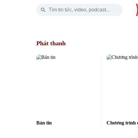
Thứ Bảy
THỜI SỰ
HÀ NỘI
THẾ GIỚI
08 Tháng 08, 2026
Hà Nội
Nhịp sống Hà Nộ
Tin tức
Phát thanh
Chính trị
Người Hà Nội
Quân s
Xã hội
Khoảnh khắc Hà 
Hồ sơ
An ninh trật tự
Ẩm thực
Người V
Công nghệ
Bản tin
Chương trình 