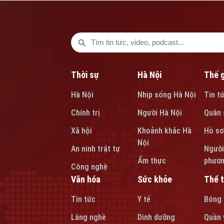
Thời sự
Hà Nội
Thế g
Hà Nội
Nhịp sống Hà Nội
Tin t
Chính trị
Người Hà Nội
Quân 
Xã hội
Khoảnh khắc Hà
Hồ sơ
Nội
An ninh trật tự
Người
Ẩm thực
phươ
Công nghệ
Văn hóa
Sức khỏe
Thể 
Tin tức
Y tế
Bóng
Làng nghề
Dinh dưỡng
Quần 