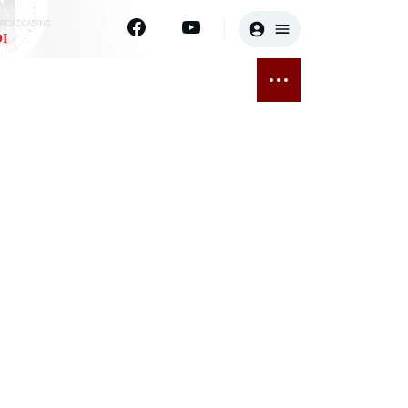
I
E
THỂ THAO
GIẢI TRÍ
ĐÃ PHÁT SÓNG
Bóng đá
Tin tức
ỡng
Quần vợt
Sao
sức khỏe
Golf
Điện ảnh
Thời trang
Âm nhạc