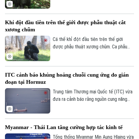
Âm nhạc
ngắn – loài thú hoang dã được mệnh danh
là "chó ma" của rừng Amazon do rất hiếm
khi xuất hiện trước mắt con người. Thông
Khỉ đột đầu tiên trên thế giới được phẫu thuật cắt
qua hàng nghìn bức ảnh từ hệ thống bẫy
xương chũm
ảnh, các nhà khoa học đã có thêm hình
dung về tập tính và môi trường sống của
Cá thể khỉ đột đầu tiên trên thế giới
một trong những loài chó hoang dã ít
được phẫu thuật xương chũm. Ca phẫu
được biết đến nhất ở khu vực Mỹ Latinh.
thuật mang tính đột phá này được thực
hiện tại Công viên Safari thuộc Sở thú
San Diego ở bang California, Mỹ nhằm
ITC cảnh báo khủng hoảng chuỗi cung ứng do gián
điều trị tình trạng nhiễm trùng đã lan đến
đoạn tại Hormuz
một phần hộp sọ của con vật.
Trung tâm Thương mại Quốc tế (ITC) vừa
đưa ra cảnh báo rằng nguồn cung năng
lượng, phân bón và vật liệu công nghiệp
trên toàn cầu đang chịu cú sốc lớn do
các hoạt động vận tải biển qua Eo biển
Myanmar - Thái Lan tăng cường hợp tác kinh tế
Hormuz bị gián đoạn.
Tổng thống Myanmar Min Aung Hlaing vừa