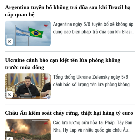
quan trọng nhất thế giới.
Argentina tuyên bố không trả đũa sau khi Brazil hạ
cấp quan hệ
Argentina ngày 5/8 tuyên bố sẽ không áp
dụng các biện pháp trả đũa sau khi Brazil
hạ cấp quan hệ song phương xuống cấp
Đại biện lâm thời. Buenos Aires cho rằng,
đây là quyết định đơn phương của Brasilia
Ukraine cảnh báo cạn kiệt tên lửa phòng không
và khẳng định không muốn làm gia tăng
trước mùa đông
căng thẳng giữa hai nước láng giềng.
Tổng thống Ukraine Zelensky ngày 5/8
cảnh báo số lượng tên lửa phòng không
Liên hệ đường dây nóng (bấm để gọi)
mà các đồng minh cung cấp cho nước này
đã sụt giảm nghiêm trọng, chỉ bằng 1/3
Tòa soạn
Tòa soạn
so với năm ngoái. Tuyên bố được đưa ra
0865.116.699 (hotline)
0865.116.699
Châu Âu kiểm soát cháy rừng, thiệt hại hàng tỷ euro
vào thời điểm Nga đang gia tăng các
cuộc tập kích vào nhiều thành phố của
Các lực lượng cứu hỏa tại Pháp, Tây Ban
Ukraine, trong khi hệ thống phòng không
Nha, Hy Lạp và nhiều quốc gia châu Âu
của Kiev nhiều lần bất lực trước tên lửa
đang từng bước khống chế các vụ cháy