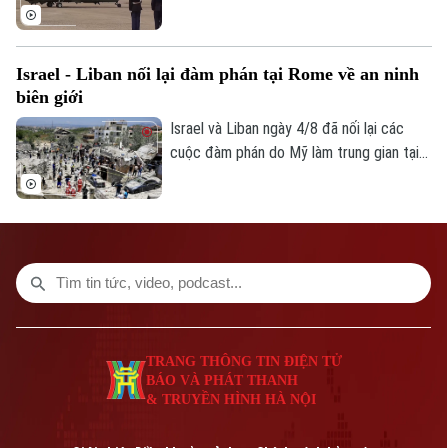
không lưu liên quan đến trực thăng
Marine One chở Tổng thống Donald
Trump.
Israel - Liban nối lại đàm phán tại Rome về an ninh
biên giới
Israel và Liban ngày 4/8 đã nối lại các
cuộc đàm phán do Mỹ làm trung gian tại
thủ đô Rome (Italy), nhằm thúc đẩy các
thỏa thuận an ninh dọc khu vực biên giới
và triển khai khuôn khổ thỏa thuận đạt
được tại Washington vào cuối tháng 6.
TRANG THÔNG TIN ĐIỆN TỬ
BÁO VÀ PHÁT THANH
& TRUYỀN HÌNH HÀ NỘI