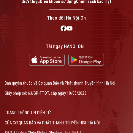
Giới thiệu
Điều khoản sử dụng
Chính sách bảo mật
Theo dõi Hà Nội On
Tải ngay HANOI ON
Bản quyền thuộc về Cơ quan Báo và Phát thanh Truyền hình Hà Nội
Giấy phép số: 63/GP-TTĐT, cấp ngày 10/05/2023
TRANG THÔNG TIN ĐIỆN TỬ
CỦA CƠ QUAN BÁO VÀ PHÁT THANH TRUYỀN HÌNH HÀ NỘI
Số 3-5 Huỳnh Thúc Kháng-Phường Láng-Hà Nội