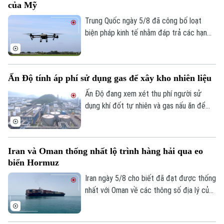
của Mỹ
hai nhằm vào các nhà sản xuất UAV của
Nga chỉ trong vòng một tuần qua.
Trung Quốc ngày 5/8 đã công bố loạt
biện pháp kinh tế nhằm đáp trả các hạn
chế mới của Mỹ, trong đó có việc siết
xuất khẩu thiết bị bay không người lái
(UAV) và đưa 6 thực thể của Mỹ vào danh
Ấn Độ tính áp phí sử dụng gas để xây kho nhiên liệu
sách trả đũa.
Ấn Độ đang xem xét thu phí người sử
dụng khí đốt tự nhiên và gas nấu ăn để
huy động nguồn vốn cho kế hoạch xây
dựng kho dự trữ nhiên liệu chiến lược trị
giá 42 tỷ USD.
Iran và Oman thống nhất lộ trình hàng hải qua eo
biển Hormuz
Iran ngày 5/8 cho biết đã đạt được thống
nhất với Oman về các thông số địa lý của
tuyến hàng hải mới qua eo biển Hormuz -
một trong những tuyến vận tải năng lượng