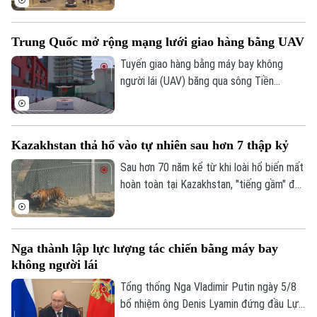
mà Moscow phóng lên.
rừng nghiêm trọng sau nhiều ngày nỗ lực.
Tuy nhiên, hậu quả để lại không chỉ là
Trung Quốc mở rộng mạng lưới giao hàng bằng UAV
những cánh rừng bị thiêu rụi mà còn là
thiệt hại lớn đối với sản xuất, du lịch và
Tuyến giao hàng bằng máy bay không
đời sống người dân. Tổn thất tại một số
người lái (UAV) băng qua sông Tiền
khu vực bị ảnh hưởng nặng nề ước tính lên
Đường đã được đưa vào vận hành tại
tới 3,1 tỷ euro.
thành phố Hàng Châu, tỉnh Chiết Giang,
miền Đông Trung Quốc, giúp rút ngắn thời
Kazakhstan thả hổ vào tự nhiên sau hơn 7 thập kỷ
gian vận chuyển giữa hai bờ sông xuống
còn khoảng 13 phút.
Sau hơn 70 năm kể từ khi loài hổ biến mất
hoàn toàn tại Kazakhstan, "tiếng gầm" đã
chính thức trở lại vùng đồng bằng sông Ili.
Một dự án bảo tồn đầy tham vọng vừa
đánh dấu cột mốc lịch sử khi cá thể hổ
Nga thành lập lực lượng tác chiến bằng máy bay
đầu tiên được trả về môi trường hoang
không người lái
dã, mở đầu cho nỗ lực hồi sinh hệ sinh thái
tại khu vực phía Nam hồ Balkhash.
Tổng thống Nga Vladimir Putin ngày 5/8
bổ nhiệm ông Denis Lyamin đứng đầu Lực