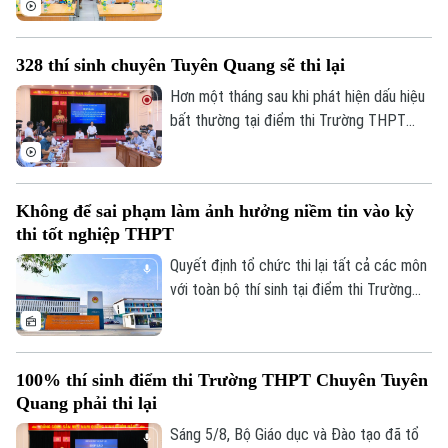
địa phương tập trung cao độ chuẩn bị mọi
điều kiện, từ đội ngũ giáo viên, cơ sở vật
328 thí sinh chuyên Tuyên Quang sẽ thi lại
chất đến sách giáo khoa, bảo đảm không
học sinh nào bị bỏ lại phía sau.
Hơn một tháng sau khi phát hiện dấu hiệu
bất thường tại điểm thi Trường THPT
Chuyên Tuyên Quang, Bộ Giáo dục và Đào
tạo đã công bố phương án xử lý.
Không để sai phạm làm ảnh hưởng niềm tin vào kỳ
thi tốt nghiệp THPT
Quyết định tổ chức thi lại tất cả các môn
với toàn bộ thí sinh tại điểm thi Trường
THPT chuyên Tuyên Quang được đưa ra
trên cơ sở kết quả điều tra ban đầu của
Bộ Công an, ý kiến của các cơ quan liên
100% thí sinh điểm thi Trường THPT Chuyên Tuyên
quan và quy chế thi hiện hành, nhằm bảo
Quang phải thi lại
đảm sự công bằng, minh bạch của kỳ thi
tốt nghiệp THPT, đồng thời bảo vệ quyền
Sáng 5/8, Bộ Giáo dục và Đào tạo đã tổ