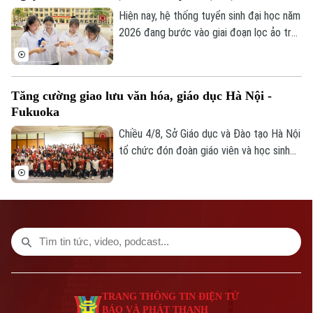
Nội tổ chức.
Hiện nay, hệ thống tuyển sinh đại học năm
2026 đang bước vào giai đoạn lọc ảo trên
phạm vi toàn quốc. Việc lọc ảo được
thực hiện 6 lần theo quy trình và sẽ kết
thúc vào ngày 9/8.
Tăng cường giao lưu văn hóa, giáo dục Hà Nội -
Fukuoka
Chiều 4/8, Sở Giáo dục và Đào tạo Hà Nội
tổ chức đón đoàn giáo viên và học sinh
tỉnh Fukuoka, Nhật Bản đến học tập, tìm
hiểu văn hóa, cuộc sống của người Việt
Nam.
TRANG THÔNG TIN ĐIỆN TỬ
BÁO VÀ PHÁT THANH