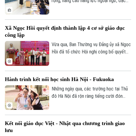
rộng, nâng cao năng lực ngoại ngữ, đặc
biệt là tiếng Anh, đang trở thành yêu cầu
cấp thiết đối với giáo dục Việt Nam.
Xã Ngọc Hồi quyết định thành lập 4 cơ sở giáo dục
công lập
Vừa qua, Ban Thường vụ Đảng ủy xã Ngọc
Hồi đã tổ chức Hội nghị công bố quyết
định thành lập các cơ sở giáo dục công
lập, thành lập các đảng bộ cơ sở và công
tác cán bộ sau khi sắp xếp, tổ chức lại
Hành trình kết nối học sinh Hà Nội - Fukuoka
các trường học thuộc thẩm quyền trên
địa bàn xã.
Những ngày qua, các trường học tại Thủ
đô Hà Nội đã rộn ràng tiếng cười đón
tiếp đoàn học sinh đến từ tỉnh Fukuoka,
Nhật Bản. Một hành trình giao lưu đầy ắp
những trải nghiệm văn hóa độc đáo và
Kết nối giáo dục Việt - Nhật qua chương trình giao
tình bạn xuyên biên giới được mở ra đã
lưu
góp phần bồi đắp cho mối quan hệ hữu