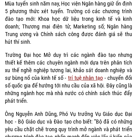
Mùa tuyển sinh năm nay, Học viện Ngân hàng giữ ổn định
5 phương thức xét tuyển. Trường có các chương trình
đào tạo mới: Khoa học dữ liệu trong kinh tế và kinh
doanh; Thương mại điện tử; Marketing số; Ngân hàng
Trung ương và Chính sách công được đánh giá sẽ thu
hút thí sinh.
Trường Đại học Mở duy trì các ngành đào tạo nhưng
thiết kế thêm các chuyên ngành mới
dựa trên phân tích
xu thế nghề nghiệp tương lai, khảo sát doanh nghiệp và
sự bùng nổ của kinh tế số -
trí tuệ nhân tạo
- chuyển đổi
số quốc gia
để hướng tới nhu cầu của xã hội. Đây cũng là
những ngành học mà nhà nước có chính sách thúc đẩy
phát triển.
Xu hướng
Ông Nguyễn Anh Dũng, Phó Vụ trưởng Vụ Giáo dục Đại
học - Bộ Giáo dục và Đào tạo cho biết
: "
Bộ đã có những
yêu cầu chặt chẽ trong quy trình mở ngành và phát triển
chương trình đào tạo, nhấn mạnh đến việc lấy ý kiến của