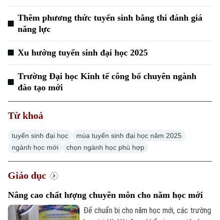
Thêm phương thức tuyển sinh bằng thi đánh giá
năng lực
Xu hướng tuyển sinh đại học 2025
Trường Đại học Kinh tế công bố chuyên ngành
đào tạo mới
Chuyên mục
Từ khoá
Thời sự
tuyển sinh đại học
mùa tuyển sinh đại học năm 2025
ngành học mới
chọn ngành học phù hợp
Hà Nội
Hà Nội
Giáo dục
Chính trị
Nhịp sống Hà Nội
Thế giới
Nâng cao chất lượng chuyên môn cho năm học mới
Xã hội
Người Hà Nội
Để chuẩn bị cho năm học mới, các trường
Tin tức
Kinh tế