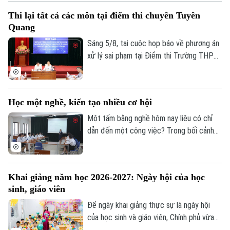
bản, kỹ thuật và công nghệ...
Thi lại tất cả các môn tại điểm thi chuyên Tuyên
Quang
Sáng 5/8, tại cuộc họp báo về phương án
xử lý sai phạm tại Điểm thi Trường THPT
Chuyên Tuyên Quang, Bộ Giáo dục và Đào
tạo quyết định tổ chức thi lại tất cả các
môn đối với toàn bộ thí sinh tại điểm thi
Học một nghề, kiến tạo nhiều cơ hội
này. Thời gian thi lại dự kiến vào ngày 14
và 15/8.
Một tấm bằng nghề hôm nay liệu có chỉ
dẫn đến một công việc? Trong bối cảnh
thị trường lao động liên tục thay đổi, câu
trả lời đang dần khác đi. Điều doanh
nghiệp cần không chỉ là người biết làm
Khai giảng năm học 2026-2027: Ngày hội của học
nghề, mà còn là người có năng lực thích
sinh, giáo viên
ứng, học hỏi và sẵn sàng đảm nhận những
vai trò mới.
Để ngày khai giảng thực sự là ngày hội
của học sinh và giáo viên, Chính phủ vừa
ban hành kế hoạch yêu cầu các bộ, ngành,