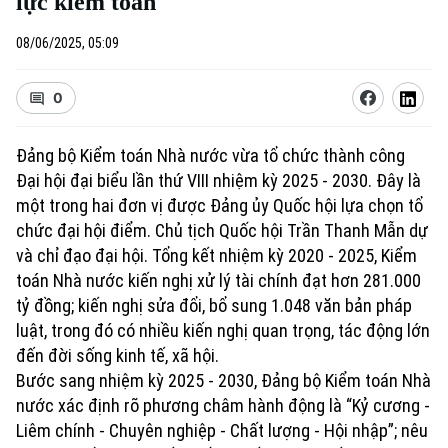
lực kiểm toán
Ẩm thực
Thế giới
08/06/2025, 05:09
Tin tức
Quân sự
Hồ sơ
0
Người Việt 4 phương
Kinh tế
Tin tức
Đảng bộ Kiểm toán Nhà nước vừa tổ chức thành công
Cafe sáng
Tài chính Ngân hàng
Đại hội đại biểu lần thứ VIII nhiệm kỳ 2025 - 2030. Đây là
Doanh nghiệp
một trong hai đơn vị được Đảng ủy Quốc hội lựa chọn tổ
Nhà đất
chức đại hội điểm. Chủ tịch Quốc hội Trần Thanh Mẫn dự
Tin tức
và chỉ đạo đại hội. Tổng kết nhiệm kỳ 2020 - 2025, Kiểm
Đầu tư
Căn hộ
toán Nhà nước kiến nghị xử lý tài chính đạt hơn 281.000
Đất đai
tỷ đồng; kiến nghị sửa đổi, bổ sung 1.048 văn bản pháp
Kinh nghiệm
Tàu và Xe
luật, trong đó có nhiều kiến nghị quan trọng, tác động lớn
Ô tô
đến đời sống kinh tế, xã hội.
Tàu
Bước sang nhiệm kỳ 2025 - 2030, Đảng bộ Kiểm toán Nhà
Xe máy
Thị trường
nước xác định rõ phương châm hành động là “Kỷ cương -
Đánh giá
Liêm chính - Chuyên nghiệp - Chất lượng - Hội nhập”; nêu
Giáo dục