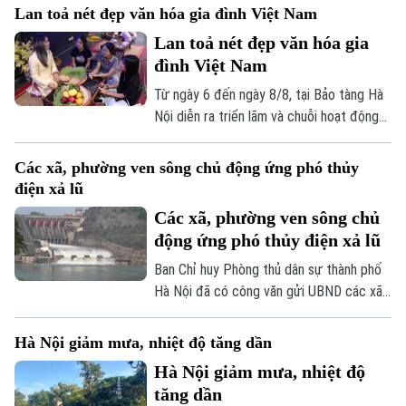
một chiếc lồng đẹp. Từ lâu, nơi đây được
Lan toả nét đẹp văn hóa gia đình Việt Nam
xem là một trong những cái nôi của nghề
Lan toả nét đẹp văn hóa gia
làm lồng chim ở Việt Nam. Mỗi sản phẩm
đình Việt Nam
không chỉ đáp ứng nhu cầu nuôi chim mà
còn thể hiện trình độ chế tác, sự am hiểu
Từ ngày 6 đến ngày 8/8, tại Bảo tàng Hà
tập tính của từng loài chim và óc thẩm mỹ
Nội diễn ra triển lãm và chuỗi hoạt động
của người thợ.
trải nghiệm văn hóa "Hương truyền tâm
nối – Hành trình trở về với ký ức gia đình".
Các xã, phường ven sông chủ động ứng phó thủy
Chương trình do bảo tàng phối hợp cùng
điện xả lũ
nhóm sinh viên ngành Quản trị truyền
Các xã, phường ven sông chủ
thông đa phương tiện, Trường Đại học
động ứng phó thủy điện xả lũ
FPT Hà Nội thực hiện.
Ban Chỉ huy Phòng thủ dân sự thành phố
Hà Nội đã có công văn gửi UBND các xã,
phường ven ba tuyến sông: Đà, Hồng,
Đuống, đề nghị tập trung triển khai các
Hà Nội giảm mưa, nhiệt độ tăng dần
biện pháp đảm bảo an toàn hạ du khi vận
Hà Nội giảm mưa, nhiệt độ
hành hồ chứa thủy điện Hòa Bình.
tăng dần