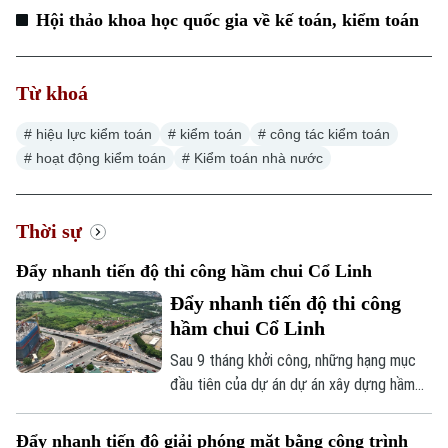
Điện ảnh
Liên hệ đường dây nóng (bấm để gọi)
Hội thảo khoa học quốc gia về kế toán, kiểm toán
Tòa soạn
Tòa soạn
Thời trang
0865.116.699 (hotline)
0865.116.699
Từ khoá
Âm nhạc
Bản quyền thuộc về Cơ quan Báo và Phát thanh Truyền hình Hà Nội Giấy
# hiệu lực kiểm toán
# kiểm toán
# công tác kiểm toán
phép số: Số 63/GP-TTDT, cấp ngày 10/05/2023
# hoạt động kiểm toán
# Kiểm toán nhà nước
TRANG THÔNG TIN ĐIỆN TỬ
CỦA CƠ QUAN BÁO VÀ PHÁT THANH TRUYỀN HÌNH HÀ NỘI
Số 3-5 Huỳnh Thúc Kháng-Phường Láng-Hà Nội
Thời sự
Giám đốc: VŨ MINH TUẤN
Phó Giám đốc: Nguyễn Kim Khiêm, Nguyễn Minh Đức, Nguyễn Thành Lợi
Đẩy nhanh tiến độ thi công hầm chui Cổ Linh
Đẩy nhanh tiến độ thi công
hầm chui Cổ Linh
Sau 9 tháng khởi công, những hạng mục
đầu tiên của dự án dự án xây dựng hầm
chui nút giao Cổ Linh - đường dẫn cầu
Vĩnh Tuy (phường Long Biên, Hà Nội) đã
Đẩy nhanh tiến độ giải phóng mặt bằng công trình