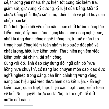
sẻ, thương yêu nhau. thực hiện tốt công tác kiểm tra,
Theo dõi Hà Nội On
giám sát, giữ vững kỷ cương, kỷ luật của Đảng. Mỗi tổ
chức Đảng phải thực sự là một điển hình về phát huy dân
chủ, đoàn kết.
Chủ tịch Quốc hội yêu cầu nâng cao chất lượng công tác
kiểm toán, đẩy mạnh ứng dụng khoa học công nghệ cao,
Chuyên mục
nhất là ứng dụng công nghệ thông tin, trí tuệ nhân tạo
trong hoạt động kiểm toán nhằm tạo bước đột phá về
Thời sự
chất lượng, hiệu lực
kiểm toán
. Thực hiện nghiêm việc
kiểm toán tài chính, tài sản công.
Hà Nội
Hà Nội
Cùng với đó, lãnh đạo xây dựng đội ngũ cán bộ “vừa
hồng, vừa chuyên”, có năng lực chuyên môn cao, đạo đức
Chính trị
Nhịp sống Hà Nội
Thế giới
nghề nghiệp trong sáng, bản lĩnh chính trị vững vàng;
Xã hội
nâng cao hiệu quả việc thực hiện các kết luận, kiến nghị
Người Hà Nội
Tin tức
Kinh tế
kiểm toán; quán triệt, thực hiện các hoạt động kiểm toán
An ninh trật tự
về bốn Nghị quyết được coi là “bộ tứ trụ cột” để đất
Khoảnh khắc Hà Nội
Quân sự
nước cất cánh.
Tin tức
Nhà đất
Công nghệ
Ẩm thực
Hồ sơ