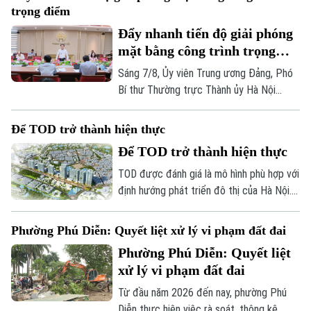
dần dần thành hình. Các đơn vị thi công
trọng điểm
đang “cuốn chiếu” triển khai kết cấu hầm,
Đẩy nhanh tiến độ giải phóng
đường dẫn cùng hệ thống hạ tầng kỹ
mặt bằng công trình trọng
thuật theo đúng kế hoạch.
điểm
Sáng 7/8, Ủy viên Trung ương Đảng, Phó
Bí thư Thường trực Thành ủy Hà Nội
Nguyễn Trọng Đông - Trưởng ban Chỉ đạo
giải phóng mặt bằng các dự án đầu tư
Để TOD trở thành hiện thực
trên địa bàn thành phố Hà Nội chủ trì
Để TOD trở thành hiện thực
cuộc họp làm việc với các sở, ngành và
địa phương liên quan về tình hình giải
TOD được đánh giá là mô hình phù hợp với
phóng mặt bằng một số dự án, công trình
định hướng phát triển đô thị của Hà Nội.
trọng điểm trên địa bàn thành phố.
Tuy nhiên, để triển khai thành công cần
nhiều cơ chế đồng bộ về quy hoạch, đất
Phường Phú Diễn: Quyết liệt xử lý vi phạm đất đai
đai, nguồn vốn và tổ chức thực hiện. Cơ
Phường Phú Diễn: Quyết liệt
quan Báo và Phát thanh, Truyền hình Hà
xử lý vi phạm đất đai
Nội đã có cuộc trao đổi với ông Nguyễn
Bá Sơn, Phó Trưởng Ban Quản lý Đường
Từ đầu năm 2026 đến nay, phường Phú
sắt đô thị Hà Nội.
Diễn thực hiện việc rà soát, thông kê