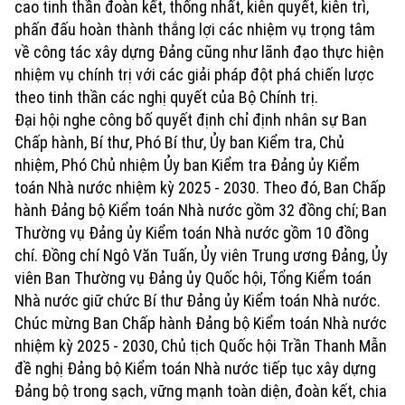
cao tinh thần đoàn kết, thống nhất, kiên quyết, kiên trì,
Tin tức
Tuyển sinh
phấn đấu hoàn thành thắng lợi các nhiệm vụ trọng tâm
Hướng nghiệp
về công tác xây dựng Đảng cũng như lãnh đạo thực hiện
Văn hóa
nhiệm vụ chính trị với các giải pháp đột phá chiến lược
Tin tức
theo tinh thần các nghị quyết của Bộ Chính trị.
Làng nghề
Di tích
Đại hội nghe công bố quyết định chỉ định nhân sự Ban
Sức khỏe
Chấp hành, Bí thư, Phó Bí thư, Ủy ban Kiểm tra, Chủ
Y tế
nhiệm, Phó Chủ nhiệm Ủy ban Kiểm tra Đảng ủy Kiểm
Dinh dưỡng
Tư vấn sức khỏe
toán Nhà nước nhiệm kỳ 2025 - 2030. Theo đó, Ban Chấp
Thể thao
hành Đảng bộ Kiểm toán Nhà nước gồm 32 đồng chí; Ban
Bóng đá
Thường vụ Đảng ủy Kiểm toán Nhà nước gồm 10 đồng
Quần vợt
Golf
chí. Đồng chí Ngô Văn Tuấn, Ủy viên Trung ương Đảng, Ủy
Giải trí
viên Ban Thường vụ Đảng ủy Quốc hội, Tổng Kiểm toán
Tin tức
Nhà nước giữ chức Bí thư Đảng ủy Kiểm toán Nhà nước.
Sao
Điện ảnh
Chúc mừng Ban Chấp hành Đảng bộ Kiểm toán Nhà nước
Thời trang
nhiệm kỳ 2025 - 2030, Chủ tịch Quốc hội Trần Thanh Mẫn
Âm nhạc
đề nghị Đảng bộ Kiểm toán Nhà nước tiếp tục xây dựng
Đã phát sóng
Đảng bộ trong sạch, vững mạnh toàn diện, đoàn kết, chia