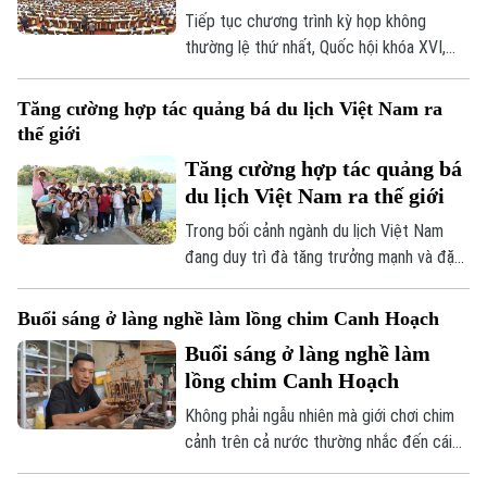
Tiếp tục chương trình kỳ họp không
thường lệ thứ nhất, Quốc hội khóa XVI,
hôm nay (7/8), Quốc hội nghe trình bày Tờ
trình và Báo cáo thẩm tra về ba dự án
Tăng cường hợp tác quảng bá du lịch Việt Nam ra
luật quan trọng, trong đó có Luật Phát
thế giới
triển đô thị.
Tăng cường hợp tác quảng bá
du lịch Việt Nam ra thế giới
Trong bối cảnh ngành du lịch Việt Nam
đang duy trì đà tăng trưởng mạnh và đặt
mục tiêu đón khoảng 25 triệu lượt khách
quốc tế trong năm 2026, việc mở rộng
Buổi sáng ở làng nghề làm lồng chim Canh Hoạch
hợp tác với các đối tác có mạng lưới toàn
Buổi sáng ở làng nghề làm
cầu được xem là giải pháp quan trọng để
lồng chim Canh Hoạch
nâng cao hiệu quả xúc tiến, quảng bá
điểm đến.
Không phải ngẫu nhiên mà giới chơi chim
cảnh trên cả nước thường nhắc đến cái
tên làng Vác, hay Canh Hoạch, mỗi khi tìm