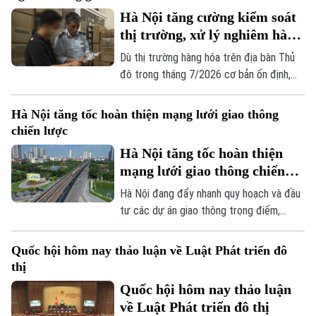
phải căn cứ vào tình hình, đặc điểm của
Hà Nội tăng cường kiểm soát
mỗi địa phương.
thị trường, xử lý nghiêm hàng
giả
Dù thị trường hàng hóa trên địa bàn Thủ
đô trong tháng 7/2026 cơ bản ổn định,
tuy nhiên tình trạng kinh doanh hàng giả,
hàng lậu và gian lận thương mại vẫn tiềm
Hà Nội tăng tốc hoàn thiện mạng lưới giao thông
ẩn nhiều diễn biến phức tạp. Lực lượng
chiến lược
Quản lý thị trường Hà Nội đang tiếp tục
Hà Nội tăng tốc hoàn thiện
siết chặt kiểm soát, đặc biệt là trên môi
mạng lưới giao thông chiến
trường thương mại điện tử.
lược
Hà Nội đang đẩy nhanh quy hoạch và đầu
tư các dự án giao thông trọng điểm,
trong đó đặt mục tiêu khép kín 5 tuyến
đường vành đai vào năm 2027 và tiếp tục
Quốc hội hôm nay thảo luận về Luật Phát triển đô
nghiên cứu bổ sung nhiều tuyến đường
thị
sắt đô thị, kỳ vọng sẽ tạo động lực phát
Quốc hội hôm nay thảo luận
triển kinh tế - xã hội và giải quyết bài toán
về Luật Phát triển đô thị
ùn tắc giao thông của Thủ đô.