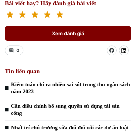
Bài viết hay? Hãy đánh giá bài viết
Cafe sáng
Tin tức
Tàu và Xe
Người Việt 4 phương
Tài chính Ngân hàng
Đầu tư
Ô tô
Giáo dục
Doanh nghiệp
Xem đánh giá
Căn hộ
Tàu
Tin tức
Văn hóa
Đất đai
0
Xe máy
Tuyển sinh
Tin tức
Sức khỏe
Kinh nghiệm
Thị trường
Hướng nghiệp
Tin liên quan
Làng nghề
Y tế
Thể thao
Đánh giá
Kiểm toán chỉ ra nhiều sai sót trong thu ngân sách
Di tích
Dinh dưỡng
năm 2023
Bóng đá
Giải trí
Tư vấn sức khỏe
Cần điều chỉnh bổ sung quyền sử dụng tài sản
Quần vợt
Tin tức
Đã phát sóng
công
Golf
Sao
Nhất trí chủ trương sửa đổi đối với các dự án luật