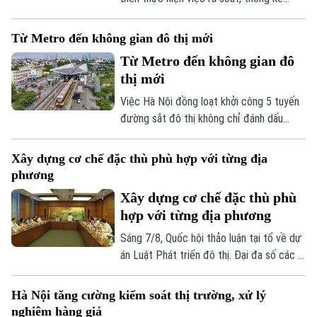
cũng như ra quân xử lý vi phạm đất đai.
Với tinh thần "nói thật, làm thật", chính
Từ Metro đến không gian đô thị mới
quyền địa phương đang mở đợt cao điểm
Từ Metro đến không gian đô
cưỡng chế, giải tỏa các trường hợp vi
thị mới
phạm đất đai, lấn chiếm đất nông nghiệp,
đất công tồn tại nhiều năm qua.
Việc Hà Nội đồng loạt khởi công 5 tuyến
đường sắt đô thị không chỉ đánh dấu
bước tăng tốc trong phát triển hạ tầng
giao thông mà còn mở ra cơ hội hiện thực
Xây dựng cơ chế đặc thù phù hợp với từng địa
hóa mô hình phát triển đô thị theo định
phương
hướng giao thông công cộng - TOD. Đây
Xây dựng cơ chế đặc thù phù
được xem là "chìa khóa" để kết nối giao
hợp với từng địa phương
thông với quy hoạch đô thị, khai thác hiệu
quả quỹ đất và từng bước hình thành
Sáng 7/8, Quốc hội thảo luận tại tổ về dự
những không gian sống hiện đại, bền vững.
án Luật Phát triển đô thị. Đại đa số các ý
kiến đánh giá cao dự án có sự đổi mới tư
duy làm luật mạnh mẽ. Tuy nhiên, đại biểu
Hà Nội tăng cường kiểm soát thị trường, xử lý
cho rằng việc xây dựng cơ chế đặc thù
nghiêm hàng giả