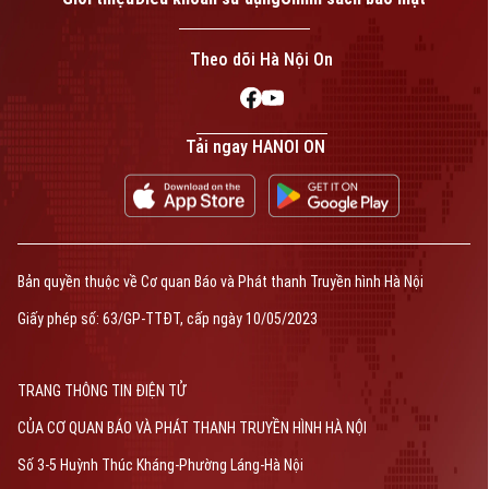
bao phủ BHYT 100%.
Theo dõi Hà Nội On
Tải ngay HANOI ON
Bản quyền thuộc về Cơ quan Báo và Phát thanh Truyền hình Hà Nội
Giấy phép số: 63/GP-TTĐT, cấp ngày 10/05/2023
TRANG THÔNG TIN ĐIỆN TỬ
CỦA CƠ QUAN BÁO VÀ PHÁT THANH TRUYỀN HÌNH HÀ NỘI
Số 3-5 Huỳnh Thúc Kháng-Phường Láng-Hà Nội