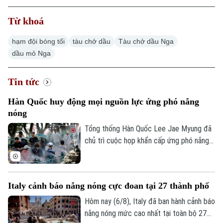
Từ khoá
hạm đội bóng tối
tàu chở dầu
Tàu chở dầu Nga
dầu mỏ Nga
Tin tức
Hàn Quốc huy động mọi nguồn lực ứng phó nắng
nóng
Tổng thống Hàn Quốc Lee Jae Myung đã
chủ trì cuộc họp khẩn cấp ứng phó nắng
nóng và chỉ đạo huy động toàn bộ nhân
lực, tài nguyên hiện có để đối phó. Đợt
nắng nóng gay gắt tại quốc gia này dự
Italy cảnh báo nắng nóng cực đoan tại 27 thành phố
báo đạt đỉnh tại thủ đô Seoul trong ngày
6/8, với nhiệt độ có thể lên tới 39 độ C.
Hôm nay (6/8), Italy đã ban hành cảnh báo
Thời tiết cực đoan này đến nay đã khiến
nắng nóng mức cao nhất tại toàn bộ 27