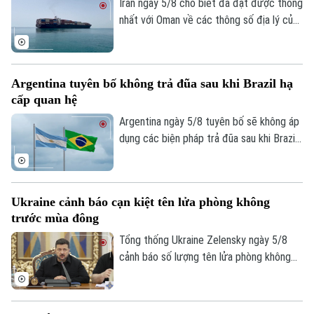
Iran ngày 5/8 cho biết đã đạt được thống
Quần vợt
Tin tức
Đã phát sóng
nhất với Oman về các thông số địa lý của
tuyến hàng hải mới qua eo biển Hormuz -
Golf
Sao
một trong những tuyến vận tải năng lượng
quan trọng nhất thế giới.
Điện ảnh
Argentina tuyên bố không trả đũa sau khi Brazil hạ
cấp quan hệ
Thời trang
Argentina ngày 5/8 tuyên bố sẽ không áp
dụng các biện pháp trả đũa sau khi Brazil
Âm nhạc
hạ cấp quan hệ song phương xuống cấp
Đại biện lâm thời. Buenos Aires cho rằng,
đây là quyết định đơn phương của Brasilia
Ukraine cảnh báo cạn kiệt tên lửa phòng không
và khẳng định không muốn làm gia tăng
trước mùa đông
căng thẳng giữa hai nước láng giềng.
Tổng thống Ukraine Zelensky ngày 5/8
cảnh báo số lượng tên lửa phòng không
mà các đồng minh cung cấp cho nước này
đã sụt giảm nghiêm trọng, chỉ bằng 1/3
so với năm ngoái. Tuyên bố được đưa ra