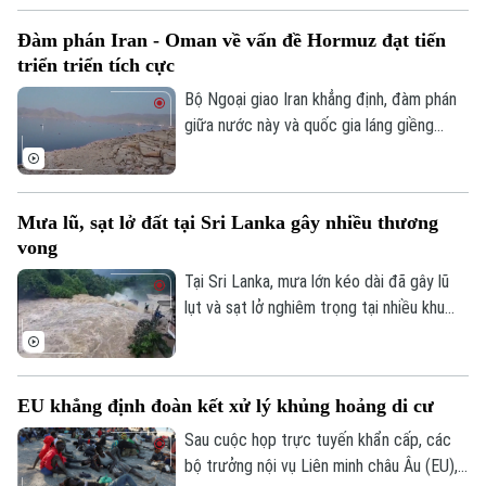
người cao tuổi.
Đàm phán Iran - Oman về vấn đề Hormuz đạt tiến
triển triển tích cực
Bộ Ngoại giao Iran khẳng định, đàm phán
giữa nước này và quốc gia láng giềng
Oman về vấn đề eo biển Hormuz, đang
tiến triển tích cực. Tuy nhiên, các kết quả
thảo luận cụ thể chưa được đề cập.
Mưa lũ, sạt lở đất tại Sri Lanka gây nhiều thương
vong
Tại Sri Lanka, mưa lớn kéo dài đã gây lũ
lụt và sạt lở nghiêm trọng tại nhiều khu
vực, khiến ít nhất 5 người thiệt mạng, 3
người bị thương, 2 người mất tích và gần
2.000 người phải sơ tán.
EU khẳng định đoàn kết xử lý khủng hoảng di cư
Sau cuộc họp trực tuyến khẩn cấp, các
bộ trưởng nội vụ Liên minh châu Âu (EU),