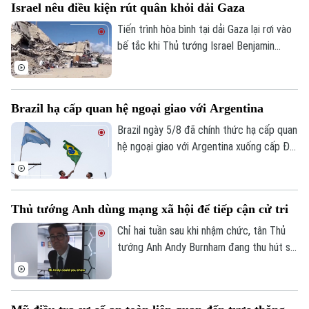
Israel nêu điều kiện rút quân khỏi dải Gaza
các vật thể bay xuất hiện gần khu vực sân
bay và đường băng.
Tiến trình hòa bình tại dải Gaza lại rơi vào
bế tắc khi Thủ tướng Israel Benjamin
Netanyahu vừa đưa ra lập trường cứng
rắn về điều kiện rút quân. Tuyên bố này
được đưa ra ngay sau khi lực lượng
Brazil hạ cấp quan hệ ngoại giao với Argentina
Hamas chấp thuận lộ trình giải giáp vũ khí
do Hội đồng Hòa bình quốc tế đề xuất,
Brazil ngày 5/8 đã chính thức hạ cấp quan
cho thấy sự chia rẽ sâu sắc về trình tự
hệ ngoại giao với Argentina xuống cấp Đại
thực thi thỏa thuận ngừng bắn giữa các
biện lâm thời. Diễn biến này đánh dấu rạn
bên.
nứt nghiêm trọng giữa hai nền kinh tế lớn
nhất Mỹ Latinh. Trong bối cảnh lãnh đạo
Thủ tướng Anh dùng mạng xã hội để tiếp cận cử tri
hai nước chưa từng tổ chức bất kỳ cuộc
gặp song phương nào kể từ khi Tổng
Chỉ hai tuần sau khi nhậm chức, tân Thủ
thống Argentina Javier Milei nhậm chức
tướng Anh Andy Burnham đang thu hút sự
hồi cuối năm 2023.
chú ý trên nhiều nền tảng mạng xã hội với
phong cách giao tiếp gần gũi, trong bối
cảnh các đảng dân túy tại Anh đẩy mạnh