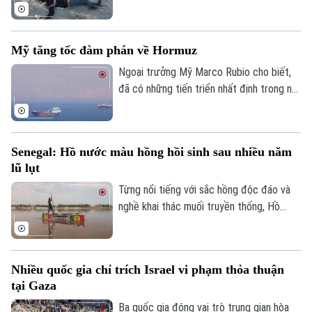
ngày 4/8, khẳng định đoàn kết mạnh mẽ
với Tây Ban Nha trước việc làn sóng
người di cư ồ ạt tràn vào vùng lãnh thổ
Mỹ tăng tốc đàm phán về Hormuz
Ceuta của nước này.
Ngoại trưởng Mỹ Marco Rubio cho biết,
đã có những tiến triển nhất định trong nỗ
lực nhằm bảo đảm tự do hàng hải qua eo
biển Hormuz, song Mỹ và Iran vẫn chưa
đạt được thỏa thuận cuối cùng.
Senegal: Hồ nước màu hồng hồi sinh sau nhiều năm
lũ lụt
Từng nổi tiếng với sắc hồng độc đáo và
nghề khai thác muối truyền thống, Hồ
nước màu hồng Retba ở Senegal đã trải
qua giai đoạn lao đao sau trận lũ lớn năm
2022 khiến hồ mất màu và hàng nghìn
Nhiều quốc gia chỉ trích Israel vi phạm thỏa thuận
người mất kế sinh nhai. Sau nhiều năm nỗ
Bản quyền thuộc về Cơ quan Báo và Phát thanh Truyền hình Hà Nội Giấy
tại Gaza
lực khôi phục, hồ đã lấy lại màu hồng đặc
phép số: Số 63/GP-TTDT, cấp ngày 10/05/2023
trưng, hoạt động khai thác muối và du lịch
Ba quốc gia đóng vai trò trung gian hòa