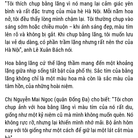
"Tôi thích chụp bằng lăng vì nó mang lại cảm giác yên
bình và rất đặc trưng của mùa hè Hà Nội. Mỗi năm hoa
nở, tôi đều thấy lòng mình chậm lại. Tôi thường chụp vào
sáng sớm hoặc chiều muộn – khi ánh sáng đẹp, màu tím
lên rõ và không bị gắt. Khi chụp bằng lăng, tôi muốn lưu
lại vẻ dịu dàng, có phần trầm lặng nhưng rất nên thơ của
Hà Nội", anh Lê Xuân Bách nói.
Hoa bằng lăng cứ thế lặng thầm mang đến một khoảng
lặng giữa nhịp sống tất bật của phố thị. Sắc tím của bằng
Xu hướng
lăng không chỉ là một màu hoa mà còn là sắc màu của
tâm hồn, của những hoài niệm.
Chị Nguyễn Mai Ngọc (quận Đống Đa) cho biết: "Tôi chọn
chụp ảnh với hoa bằng lăng vì màu tím của nó rất dịu,
giống như một kỷ niệm cũ mà mình không muốn quên. Nó
không rực rỡ, nhưng lại khiến mình nhớ mãi. Bộ ảnh hôm
nay với tôi giống như một cách để giữ lại một lát cắt mùa
hè".