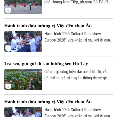
phố Hoàng Như Tiếp, phường Bồ Đề đã
rộn ràng tiếng nhạc và những bước nhảy
uyển chuyển của các thành viên câu lạc
bộ khiêu vũ thể thao.
Hành trình đưa hương vị Việt đến châu Âu
Hành trình “Phở Cultural Roadshow
Europe 2026” vừa khép lại sau khi đi qua
6 quốc gia châu Âu: Cộng hòa Séc, Ba
Lan, Slovakia, Áo, Hungary và Đức. Không
chỉ mang hương vị phở Việt đến gần hơn
Trà sen, gìn giữ di sản hương sen Hồ Tây
với kiều bào và công chúng quốc tế, chuỗi
sự kiện còn góp phần lan tỏa câu chuyện
Giữa nhịp sống hiện đại của Thủ đô, vẫn
về văn hóa, con người và bản sắc Việt
có những giá trị truyền thống được gìn
Nam.
giữ bằng sự bền bỉ, nâng niu của nhiều thế
hệ. Trà sen Hồ Tây là một trong những
tinh hoa như vậy.
Hành trình đưa hương vị Việt đến châu Âu
Hành trình “Phở Cultural Roadshow
Europe 2026” vừa khép lại sau khi đi qua