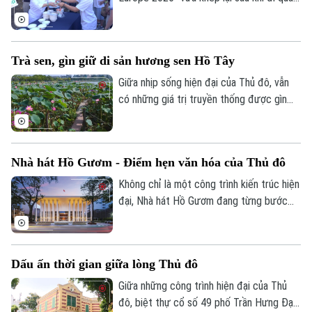
6 quốc gia châu Âu: Cộng hòa Séc, Ba
Lan, Slovakia, Áo, Hungary và Đức. Không
chỉ mang hương vị phở Việt đến gần hơn
Trà sen, gìn giữ di sản hương sen Hồ Tây
với kiều bào và công chúng quốc tế, chuỗi
sự kiện còn góp phần lan tỏa câu chuyện
Giữa nhịp sống hiện đại của Thủ đô, vẫn
về văn hóa, con người và bản sắc Việt
có những giá trị truyền thống được gìn
Nam.
giữ bằng sự bền bỉ, nâng niu của nhiều thế
hệ. Trà sen Hồ Tây là một trong những
tinh hoa như vậy.
Nhà hát Hồ Gươm - Điểm hẹn văn hóa của Thủ đô
Không chỉ là một công trình kiến trúc hiện
đại, Nhà hát Hồ Gươm đang từng bước
khẳng định dấu ấn như một không gian
nghệ thuật đẳng cấp, nơi hội tụ nhiều
chương trình biểu diễn chất lượng cao
Dấu ấn thời gian giữa lòng Thủ đô
của Việt Nam và quốc tế, đồng thời góp
phần làm phong phú đời sống nghệ thuật
Giữa những công trình hiện đại của Thủ
của Thủ đô Hà Nội.
đô, biệt thự cổ số 49 phố Trần Hưng Đạo