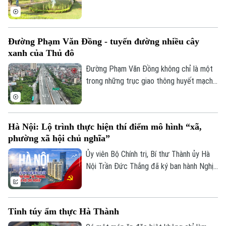
thống.
ngày mới khi phố phường còn chưa thức
giấc. Từ việc quét dọn, thu gom rác đến
chăm sóc cây xanh... những công nhân môi
Đường Phạm Văn Đồng - tuyến đường nhiều cây
trường đô thị đang góp phần giữ cho
xanh của Thủ đô
thành phố luôn xanh, sạch, đẹp bằng
những công việc bình dị nhưng đầy ý
Đường Phạm Văn Đồng không chỉ là một
nghĩa.
trong những trục giao thông huyết mạch
của Thủ đô, mà còn được ví như "lá phổi
xanh" giữa lòng đô thị.
Hà Nội: Lộ trình thực hiện thí điểm mô hình “xã,
phường xã hội chủ nghĩa”
Ủy viên Bộ Chính trị, Bí thư Thành ủy Hà
Nội Trần Đức Thắng đã ký ban hành Nghị
quyết số 16-NQ/TU ngày 8-7-2026 của
Thành ủy Hà Nội về xây dựng và triển khai
thí điểm mô hình "xã, phường xã hội chủ
Tinh túy ẩm thực Hà Thành
nghĩa" trên địa bàn thành phố.