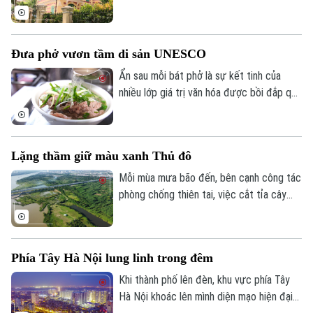
vẫn nổi bật với vẻ đẹp cổ kính, trở thành
một trong những dấu ấn kiến trúc tiêu
biểu của Hà Nội. Công trình không chỉ
Đưa phở vươn tầm di sản UNESCO
mang giá trị nghệ thuật kiến trúc mà còn
Liên hệ đường dây nóng (bấm để gọi)
góp phần lưu giữ ký ức đô thị qua nhiều
Ẩn sau mỗi bát phở là sự kết tinh của
Tòa soạn
Tòa soạn
thế hệ.
nhiều lớp giá trị văn hóa được bồi đắp qua
0865.116.699 (hotline)
0865.116.699
nhiều thế hệ. Nhằm bảo tồn và phát huy
những giá trị ấy, chiều 24/7, Sở Văn hóa
và Thể thao Hà Nội đã phát động cuộc
Lặng thầm giữ màu xanh Thủ đô
thi Sáng tạo IP văn hóa từ di sản văn hóa
"Phở".
Mỗi mùa mưa bão đến, bên cạnh công tác
phòng chống thiên tai, việc cắt tỉa cây
xanh cũng được các đơn vị chức năng
triển khai khẩn trương nhằm hạn chế nguy
cơ cây gãy, đổ, đảm bảo an toàn cho
Phía Tây Hà Nội lung linh trong đêm
người dân.
Khi thành phố lên đèn, khu vực phía Tây
Hà Nội khoác lên mình diện mạo hiện đại