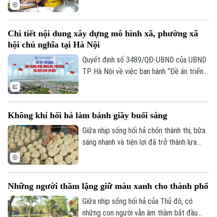
tại suốt nhiều thập kỷ. Đó cũng là nền
Giám đốc: VŨ MINH TUẤN
tảng để địa phương bảo tồn và phát huy
một giá trị văn hóa vẫn đang hiện hữu
Phó Giám đốc: Nguyễn Kim Khiêm, Nguyễn Minh Đức, Nguyễn Thành Lợi
Chi tiết nội dung xây dựng mô hình xã, phường xã
trong đời sống hôm nay.
hội chủ nghĩa tại Hà Nội
Quyết định số 3489/QĐ-UBND của UBND
TP Hà Nội về việc ban hành “Đề án triển
khai thí điểm mô hình “xã, phường xã hội
chủ nghĩa” trên địa bàn thành phố Hà Nội”
xác định: Nội dung xây dựng mô hình xã,
Không khí hối hả làm bánh giầy buổi sáng
phường xã hội chủ nghĩa được xác định
trên cơ sở cụ thể hóa 8 đặc trưng của xã
Giữa nhịp sống hối hả chốn thành thị, bữa
hội chủ nghĩa Việt Nam vào điều kiện thực
sáng nhanh và tiện lợi đã trở thành lựa
tiễn cấp cơ sở của Thủ đô.
chọn của nhiều người, và bánh giầy chính
là một trong những món ăn được ưa thích
ở Hà Nội. Từ những nguyên liệu đơn giản,
Những người thầm lặng giữ màu xanh cho thành phố
gần gũi với đời sống hằng ngày, người thợ
làm bánh đã tạo nên những chiếc bánh
Giữa nhịp sống hối hả của Thủ đô, có
dẻo thơm, mang đậm hương vị truyền
những con người vẫn âm thầm bắt đầu