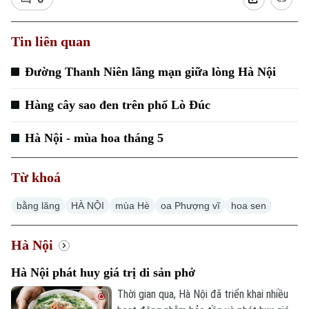
Tin liên quan
Đường Thanh Niên lãng mạn giữa lòng Hà Nội
Hàng cây sao đen trên phố Lò Đúc
Hà Nội - mùa hoa tháng 5
Từ khoá
bằng lăng
HÀ NỘI
mùa Hè
oa Phượng vĩ
hoa sen
Hà Nội
Hà Nội phát huy giá trị di sản phở
Chuyên mục
Thời gian qua, Hà Nội đã triển khai nhiều
Thời sự