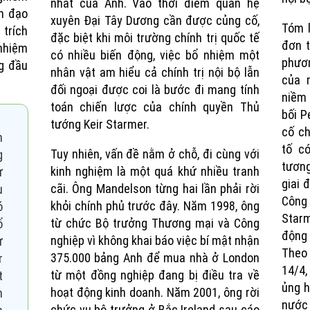
nhất của Anh. Vào thời điểm quan hệ
nh đạo
xuyên Đại Tây Dương cần được củng cố,
Tóm l
trích
đặc biệt khi môi trường chính trị quốc tế
đơn t
 nhiệm
có nhiều biến động, việc bổ nhiệm một
phươ
ng đầu
nhân vật am hiểu cả chính trị nội bộ lẫn
của 
đối ngoại được coi là bước đi mang tính
niềm 
toán chiến lược của chính quyền Thủ
bối P
tướng Keir Starmer.
cố ch
n
tố c
Tuy nhiên, vấn đề nằm ở chỗ, đi cùng với
g
tương
kinh nghiệm là một quá khứ nhiều tranh
ư
giai 
cãi. Ông Mandelson từng hai lần phải rời
u
Công
khỏi chính phủ trước đây. Năm 1998, ông
ó
Starm
từ chức Bộ trưởng Thương mại và Công
ổ
động 
nghiệp vì không khai báo việc bí mật nhận
ư
Theo 
375.000 bảng Anh để mua nhà ở London
r
14/4,
từ một đồng nghiệp đang bị điều tra về
t
ủng h
hoạt động kinh doanh. Năm 2001, ông rời
n
nước 
chức vụ bộ trưởng ở Bắc Ireland sau cáo