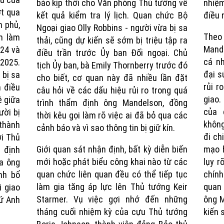
báo kịp thời cho Văn phòng Thủ tướng về
nhiệm
t qua
kết quả kiểm tra lý lịch. Quan chức Bộ
điều 
h phủ,
Ngoại giao Olly Robbins - người vừa bị sa
Theo 
m làm
thải, cũng dự kiến sẽ sớm bị triệu tập ra
Mande
024 và
điều trần trước Ủy ban Đối ngoại. Chủ
cá nh
/2025.
tịch Ủy ban, bà Emily Thornberry trước đó
đại s
 bị sa
cho biết, cơ quan này đã nhiều lần đặt
rủi r
n điều
câu hỏi về các dấu hiệu rủi ro trong quá
giao.
ệ giữa
trình thẩm định ông Mandelson, đồng
của 
ười bị
thời kêu gọi làm rõ việc ai đã bỏ qua các
không
 thành
cảnh báo và vì sao thông tin bị giữ kín.
đi ch
ởi Thủ
Giới quan sát nhận định, bất kỳ diễn biến
mạo h
 định
mới hoặc phát biểu công khai nào từ các
lụy r
a ông
quan chức liên quan đều có thể tiếp tục
chính
nh bổ
làm gia tăng áp lực lên Thủ tướng Keir
quan 
i giao
Starmer. Vụ việc gợi nhớ đến những
ông M
ứ Anh
tháng cuối nhiệm kỳ của cựu Thủ tướng
kiến 