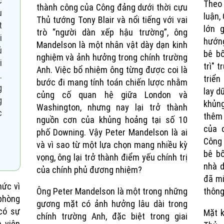
c
Theo
thành công của Công đảng dưới thời cựu
u
luận,
Thủ tướng Tony Blair và nổi tiếng với vai
t
lớn 
trò “người dàn xếp hậu trường”, ông
i
hướng
Mandelson là một nhân vật dày dạn kinh
ủ
bê bố
nghiệm và ảnh hưởng trong chính trường
i
trì" 
Anh. Việc bổ nhiệm ông từng được coi là
.
triển
bước đi mang tính toán chiến lược nhằm
g
lay d
củng cố quan hệ giữa London và
g
khủng
Washington, nhưng nay lại trở thành
c
thêm 
nguồn cơn của khủng hoảng tại số 10
của 
phố Downing. Vậy Peter Mandelson là ai
Công 
và vì sao từ một lựa chọn mang nhiều kỳ
bê b
vọng, ông lại trở thành điểm yếu chính trị
nhà d
của chính phủ đương nhiệm?
đã mi
hức vì
Ông Peter Mandelson là một trong những
thông
 phòng
gương mặt có ảnh hưởng lâu dài trong
có sự
Mặt k
chính trường Anh, đặc biệt trong giai
 viên