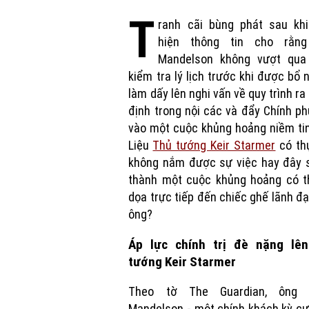
T
ranh cãi bùng phát sau khi
hiện thông tin cho rằn
Mandelson không vượt qua
kiểm tra lý lịch trước khi được bổ 
làm dấy lên nghi vấn về quy trình ra
định trong nội các và đẩy Chính p
vào một cuộc khủng hoảng niềm ti
Liệu
Thủ tướng Keir Starmer
có th
không nắm được sự việc hay đây s
thành một cuộc khủng hoảng có t
dọa trực tiếp đến chiếc ghế lãnh đ
ông?
Áp lực chính trị đè nặng lê
tướng Keir Starmer
Theo tờ The Guardian, ông 
Mandelson - một chính khách kỳ c