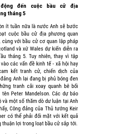
 động đến cuộc bầu cử địa
ng tháng 5
òn ít tuần nữa là nước Anh sẽ bước
loạt cuộc bầu cử địa phương quan
, cùng với bầu cử cơ quan lập pháp
cotland và xứ Wales dự kiến diễn ra
ầu tháng 5. Tuy nhiên, thay vì tập
 vào các vấn đề kinh tế - xã hội hay
cam kết tranh cử, chiến dịch của
đảng Anh lại đang bị phủ bóng đen
hững tranh cãi xoay quanh bê bối
 tên Peter Mandelson. Các dự báo
ộ và một số thăm dò dư luận tại Anh
hấy, Công đảng của Thủ tướng Keir
er có thể phải đối mặt với kết quả
 thuận lợi trong loạt bầu cử sắp tới.