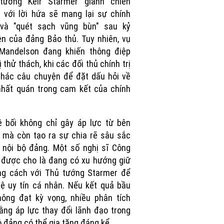
tướng Keir Starmer giành chiến
 với lời hứa sẽ mang lại sự chính
 và "quét sạch vũng bùn" sau kỷ
n của đảng Bảo thủ. Tuy nhiên, vụ
 Mandelson đang khiến thông điệp
ị thử thách, khi các đối thủ chính trị
thác câu chuyện để đặt dấu hỏi về
nhất quán trong cam kết của chính
 bối không chỉ gây áp lực từ bên
 mà còn tạo ra sự chia rẽ sâu sắc
 nội bộ đảng. Một số nghị sĩ Công
được cho là đang có xu hướng giữ
ng cách với Thủ tướng Starmer để
ệ uy tín cá nhân. Nếu kết quả bầu
ông đạt kỳ vọng, nhiều phân tích
ằng áp lực thay đổi lãnh đạo trong
ộ đảng có thể gia tăng đáng kể.