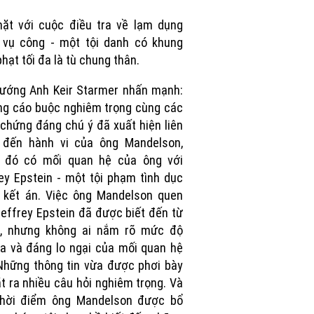
Picture
ặt với cuộc điều tra về lạm dụng
 vụ công - một tội danh có khung
phạt tối đa là tù chung thân.
ướng Anh Keir Starmer nhấn mạnh:
g cáo buộc nghiêm trọng cùng các
chứng đáng chú ý đã xuất hiện liên
 đến hành vi của ông Mandelson,
g đó có mối quan hệ của ông với
ey Epstein - một tội phạm tình dục
 kết án. Việc ông Mandelson quen
Jeffrey Epstein đã được biết đến từ
c, nhưng không ai nắm rõ mức độ
a và đáng lo ngại của mối quan hệ
Những thông tin vừa được phơi bày
t ra nhiều câu hỏi nghiêm trọng. Và
thời điểm ông Mandelson được bổ