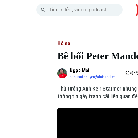
Thứ Sáu
THỜI SỰ
HÀ NỘI
THẾ GIỚI
07 Tháng 08, 2026
Hà Nội
Nhịp sống Hà Nộ
Tin tức
Hồ sơ
Bê bối Peter Mand
Chính trị
Người Hà Nội
Quân s
Ngọc Mai
Xã hội
Khoảnh khắc Hà 
Hồ sơ
20/04/
ngocmai.nguyen@daihanoi.vn
An ninh trật tự
Ẩm thực
Người V
Thủ tướng Anh Keir Starmer những ng
thông tin gây tranh cãi liên quan đ
Công nghệ
Skip Ad