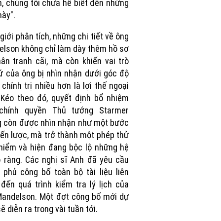
, chúng tôi chưa hề biết đến những
này".
giới phân tích, những chi tiết về ông
lson không chỉ làm dày thêm hồ sơ
ân tranh cãi, mà còn khiến vai trò
ứ của ông bị nhìn nhận dưới góc độ
o chính trị nhiều hơn là lợi thế ngoại
 Kéo theo đó, quyết định bổ nhiệm
chính quyền Thủ tướng Starmer
 còn được nhìn nhận như một bước
iến lược, mà trở thành một phép thử
iểm và hiện đang bộc lộ những hệ
õ ràng. Các nghị sĩ Anh đã yêu cầu
 phủ công bố toàn bộ tài liệu liên
đến quá trình kiểm tra lý lịch của
andelson. Một đợt công bố mới dự
sẽ diễn ra trong vài tuần tới.