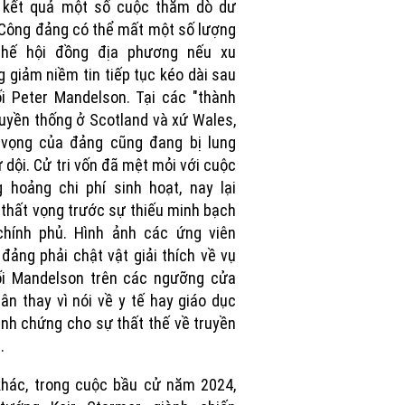
 kết quả một số cuộc thăm dò dư
 Công đảng có thể mất một số lượng
ghế hội đồng địa phương nếu xu
 giảm niềm tin tiếp tục kéo dài sau
i Peter Mandelson. Tại các "thành
truyền thống ở Scotland và xứ Wales,
 vọng của đảng cũng đang bị lung
ữ dội. Cử tri vốn đã mệt mỏi với cuộc
 hoảng chi phí sinh hoạt, nay lại
thất vọng trước sự thiếu minh bạch
chính phủ. Hình ảnh các ứng viên
đảng phải chật vật giải thích về vụ
ối Mandelson trên các ngưỡng cửa
ân thay vì nói về y tế hay giáo dục
nh chứng cho sự thất thế về truyền
.
hác, trong cuộc bầu cử năm 2024,