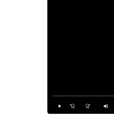
Loaded
:
0.00%
Play
Mut