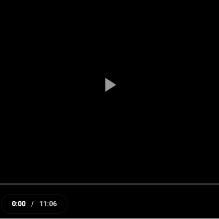
Play
Video
0:00
/
11:06
e
Current
Duration