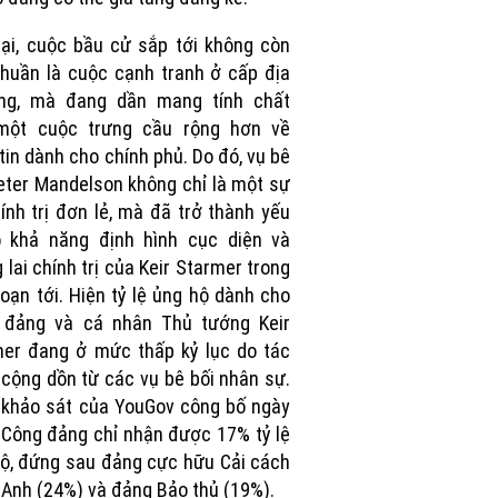
ại, cuộc bầu cử sắp tới không còn
huần là cuộc cạnh tranh ở cấp địa
ng, mà đang dần mang tính chất
một cuộc trưng cầu rộng hơn về
tin dành cho chính phủ. Do đó, vụ bê
eter Mandelson không chỉ là một sự
ính trị đơn lẻ, mà đã trở thành yếu
ó khả năng định hình cục diện và
 lai chính trị của Keir Starmer trong
đoạn tới. Hiện tỷ lệ ủng hộ dành cho
 đảng và cá nhân Thủ tướng Keir
er đang ở mức thấp kỷ lục do tác
cộng dồn từ các vụ bê bối nhân sự.
khảo sát của YouGov công bố ngày
 Công đảng chỉ nhận được 17% tỷ lệ
ộ, đứng sau đảng cực hữu Cải cách
Anh (24%) và đảng Bảo thủ (19%).