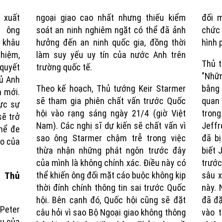
 xuất
ngoại giao cao nhất nhưng thiếu kiểm
đối m
Time
g ông
soát an ninh nghiêm ngặt có thể đã ảnh
chức
 khâu
hưởng đến an ninh quốc gia, đồng thời
hình 
nhiệm,
làm suy yếu uy tín của nước Anh trên
Thủ t
 quyết
trường quốc tế.
"Nhữn
hủ Anh
Theo kế hoạch, Thủ tướng Keir Starmer
bằng 
n mới.
sẽ tham gia phiên chất vấn trước Quốc
quan
ực sự
hội vào rạng sáng ngày 21/4 (giờ Việt
tron
ẽ trở
Nam). Các nghị sĩ dự kiến sẽ chất vấn vì
Jeffr
hể đe
sao ông Starmer chậm trễ trong việc
đã bị
ạo của
thừa nhận những phát ngôn trước đây
biết 
của mình là không chính xác. Điều này có
trướ
thể khiến ông đối mặt cáo buộc không kịp
sâu x
n Thủ
thời đính chính thông tin sai trước Quốc
này. 
hội. Bên cạnh đó, Quốc hội cũng sẽ đặt
đã đặ
Peter
câu hỏi vì sao Bộ Ngoại giao không thông
vào 
ựu của