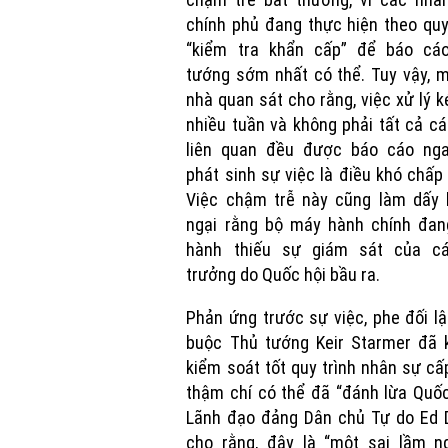
chính phủ đang thực hiện theo quy
“kiểm tra khẩn cấp” để báo cá
tướng sớm nhất có thể. Tuy vậy, 
nhà quan sát cho rằng, việc xử lý k
nhiều tuần và không phải tất cả c
liên quan đều được báo cáo nga
phát sinh sự việc là điều khó chấp
Việc chậm trễ này cũng làm dấy l
ngại rằng bộ máy hành chính đan
hành thiếu sự giám sát của c
trưởng do Quốc hội bầu ra.
Phản ứng trước sự việc, phe đối l
buộc Thủ tướng Keir Starmer đã 
kiểm soát tốt quy trình nhân sự cấ
thậm chí có thể đã “đánh lừa Quốc
Lãnh đạo đảng Dân chủ Tự do Ed 
cho rằng, đây là “một sai lầm n