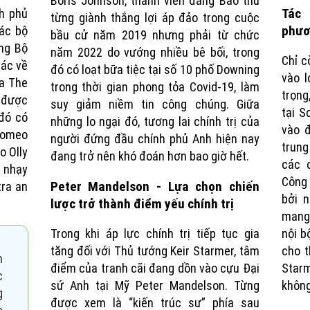
Boris Johnson, thành viên đảng Bảo thủ
Tác
nh phủ
từng giành thắng lợi áp đảo trong cuộc
phươ
ác bộ
bầu cử năm 2019 nhưng phải từ chức
ng Bộ
năm 2022 do vướng nhiều bê bối, trong
Chỉ c
hác về
đó có loạt bữa tiệc tại số 10 phố Downing
vào 
ủa The
trong thời gian phong tỏa Covid-19, làm
trọng
 được
suy giảm niềm tin công chúng. Giữa
tại S
đó có
những lo ngại đó, tương lai chính trị của
vào đ
Romeo
người đứng đầu chính phủ Anh hiện nay
trung
o Olly
đang trở nên khó đoán hơn bao giờ hết.
các 
n nhạy
Công 
Peter Mandelson - Lựa chọn chiến
tra an
bởi n
lược trở thành điểm yếu chính trị
mang
Trong khi áp lực chính trị tiếp tục gia
nội b
tăng đối với Thủ tướng Keir Starmer, tâm
cho t
h
điểm của tranh cãi đang dồn vào cựu Đại
Starm
c
sứ Anh tại Mỹ Peter Mandelson. Từng
không
g
được xem là “kiến trúc sư” phía sau