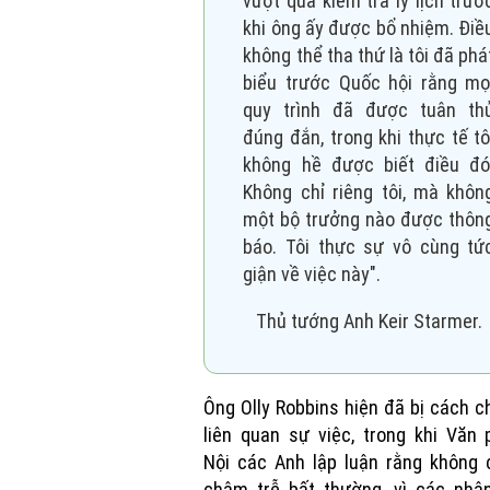
vượt qua kiểm tra lý lịch trướ
khi ông ấy được bổ nhiệm. Điề
không thể tha thứ là tôi đã phá
biểu trước Quốc hội rằng mọ
quy trình đã được tuân th
đúng đắn, trong khi thực tế tô
không hề được biết điều đó
Không chỉ riêng tôi, mà khôn
một bộ trưởng nào được thôn
báo. Tôi thực sự vô cùng tứ
giận về việc này".
Thủ tướng Anh Keir Starmer.
Ông Olly Robbins hiện đã bị cách c
liên quan sự việc, trong khi Văn
Nội các Anh lập luận rằng không 
chậm trễ bất thường, vì các nhân