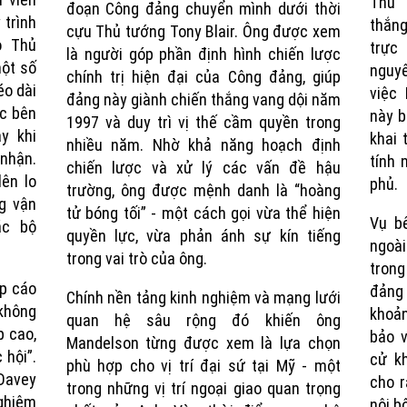
Thủ 
đoạn Công đảng chuyển mình dưới thời
 trình
thắng
cựu Thủ tướng Tony Blair. Ông được xem
o Thủ
trực
là người góp phần định hình chiến lược
một số
nguyê
chính trị hiện đại của Công đảng, giúp
éo dài
việc
đảng này giành chiến thắng vang dội năm
ác bên
này b
1997 và duy trì vị thế cầm quyền trong
y khi
khai 
nhiều năm. Nhờ khả năng hoạch định
 nhận.
tính 
chiến lược và xử lý các vấn đề hậu
ên lo
phủ.
trường, ông được mệnh danh là “hoàng
g vận
tử bóng tối” - một cách gọi vừa thể hiện
Vụ bê
ác bộ
quyền lực, vừa phản ánh sự kín tiếng
ngoài
trong vai trò của ông.
trong
ập cáo
đảng 
Chính nền tảng kinh nghiệm và mạng lưới
không
khoả
quan hệ sâu rộng đó khiến ông
p cao,
bảo v
Mandelson từng được xem là lựa chọn
 hội”.
cử kh
phù hợp cho vị trí đại sứ tại Mỹ - một
Davey
cho r
trong những vị trí ngoại giao quan trọng
ghiêm
nội b