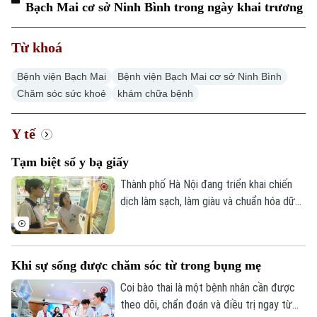
Bạch Mai cơ sở Ninh Bình trong ngày khai trương
Từ khoá
Bệnh viện Bạch Mai
Bệnh viện Bạch Mai cơ sở Ninh Bình
Chăm sóc sức khoẻ
khám chữa bệnh
Y tế
Tạm biệt sổ y bạ giấy
Thành phố Hà Nội đang triển khai chiến
dịch làm sạch, làm giàu và chuẩn hóa dữ
liệu chuyên ngành y tế, đồng thời tạo lập,
cập nhật Sổ sức khỏe điện tử trên ứng
dụng VNeID. Mục tiêu được đặt ra là đến
Khi sự sống được chăm sóc từ trong bụng mẹ
ngày 15 tháng 10 năm 2026, mỗi người
dân trên địa bàn thành phố đều có một
Coi bào thai là một bệnh nhân cần được
Sổ sức khỏe điện tử.
theo dõi, chẩn đoán và điều trị ngay từ