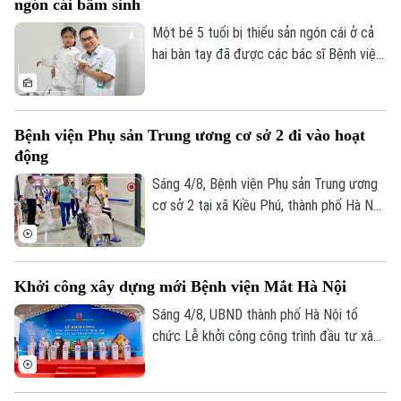
ngón cái bẩm sinh
phép màu đã thực sự xảy ra sau hành
trình vượt 1.000 km xuyên đêm.
Một bé 5 tuổi bị thiểu sản ngón cái ở cả
hai bàn tay đã được các bác sĩ Bệnh viện
Hữu nghị Việt Đức thực hiện phẫu thuật
"cái hóa" - chuyển ngón trỏ thành ngón cái
mới. Sau ca mổ đầu tiên, trẻ đã có thể
Bệnh viện Phụ sản Trung ương cơ sở 2 đi vào hoạt
cầm bút, dùng đũa và tự chăm sóc bản
động
thân, mở ra hy vọng phục hồi chức năng
cho những trường hợp dị tật ngón cái
Sáng 4/8, Bệnh viện Phụ sản Trung ương
bẩm sinh nặng.
cơ sở 2 tại xã Kiều Phú, thành phố Hà Nội
chính thức đi vào hoạt động. Ngay từ
sáng sớm, rất đông người dân đã đến
đăng ký khám và sử dụng các dịch vụ y
Khởi công xây dựng mới Bệnh viện Mắt Hà Nội
tế.
Sáng 4/8, UBND thành phố Hà Nội tổ
chức Lễ khởi công công trình đầu tư xây
dựng mới Bệnh viện Mắt Hà Nội tại
phường Phú Lương. Phó Chủ tịch UBND
thành phố Vũ Thu Hà tham dự và phát