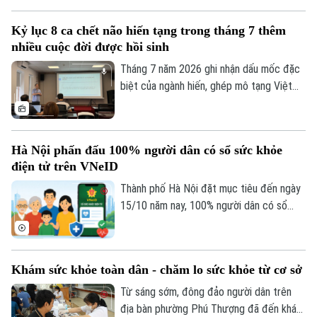
thống Y tế Vinmec công bố thành công
ca phẫu thuật robot từ xa hai chiều đầu
Kỷ lục 8 ca chết não hiến tạng trong tháng 7 thêm
tiên tại Việt Nam. Đây là bước tiến quan
nhiều cuộc đời được hồi sinh
trọng trong ứng dụng công nghệ cao, mở
ra cơ hội để người bệnh được tiếp cận kỹ
Tháng 7 năm 2026 ghi nhận dấu mốc đặc
thuật chuyên sâu ngay tại địa phương.
biệt của ngành hiến, ghép mô tạng Việt
Nam khi cả nước có 8 trường hợp chết
não hiến tặng mô, tạng – con số cao nhất
từ trước đến nay. Thông tin được Trung
Hà Nội phấn đấu 100% người dân có sổ sức khỏe
tâm Điều phối ghép tạng Quốc gia cung
điện tử trên VNeID
cấp tại hội nghị Đẩy mạnh thông tin về
hiến ghép mô tạng diễn ra chiều 3/8.
Thành phố Hà Nội đặt mục tiêu đến ngày
15/10 năm nay, 100% người dân có sổ
sức khỏe điện tử trên ứng dụng VNeID.
Khám sức khỏe toàn dân - chăm lo sức khỏe từ cơ sở
Từ sáng sớm, đông đảo người dân trên
địa bàn phường Phú Thượng đã đến khám