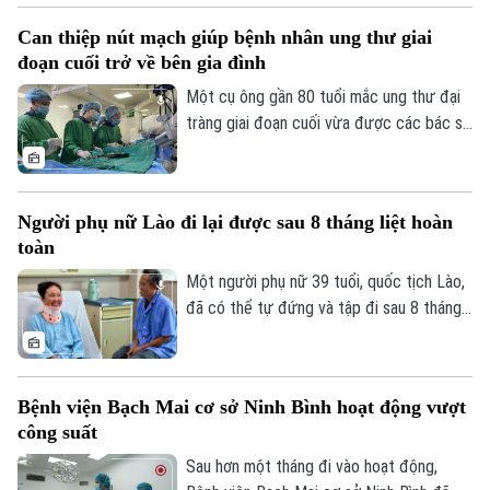
của ngành y tế, việc chủ động phòng bệnh
Can thiệp nút mạch giúp bệnh nhân ung thư giai
ngay từ mỗi gia đình, mỗi khu dân cư
đoạn cuối trở về bên gia đình
được xem là giải pháp quan trọng để ngăn
chặn dịch lây lan.
Một cụ ông gần 80 tuổi mắc ung thư đại
tràng giai đoạn cuối vừa được các bác sĩ
Bệnh viện Thanh Nhàn can thiệp nút mạch
cầm máu thành công, giúp kiểm soát biến
chứng nguy kịch và trở về nhà trong
Người phụ nữ Lào đi lại được sau 8 tháng liệt hoàn
những ngày cuối đời.
toàn
Một người phụ nữ 39 tuổi, quốc tịch Lào,
đã có thể tự đứng và tập đi sau 8 tháng
liệt hoàn toàn hai chân nhờ ca vi phẫu giải
ép tủy cổ thành công tại Bệnh viện Bạch
Mai.
Bệnh viện Bạch Mai cơ sở Ninh Bình hoạt động vượt
công suất
Sau hơn một tháng đi vào hoạt động,