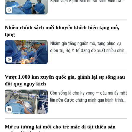
Bệnh viện Bạch Mai cơ sở Ninh Bình đã
vượt 100% công suất giường bệnh, nhiều
chuyên khoa có thời điểm tiến sát 150%.
Không chỉ đáp ứng nhu cầu khám chữa
Nhiều chính sách mới khuyến khích hiến tặng mô,
bệnh ngày càng lớn, sự hiện diện của bệnh
tạng
viện còn giúp nhiều ca nhồi máu cơ tim,
đột quỵ não... được cấp cứu, can thiệp
Nhằm gia tăng nguồn mô, tạng phục vụ
trong “giờ vàng”, mở thêm cơ hội sống và
điều trị, Bộ Y tế đang đề xuất nhiều chính
Theo dõi Hà Nội On
giảm nguy cơ để lại di chứng cho người
sách mới mang tính đột phá trong dự
bệnh.
thảo Luật sửa đổi, bổ sung một số điều
của Luật Hiến, lấy, ghép mô, bộ phận cơ
Vượt 1.000 km xuyên quốc gia, giành lại sự sống sau
thể người và hiến, lấy xác.
đột quỵ nguy kịch
Còn sống là còn hy vọng — câu nói ấy một
lần nữa được chứng minh qua hành trình
giành giật sự sống đầy kỳ diệu của một
nam giáo viên Việt Nam tại Lào. Bằng sự
kiên cường của người vợ và sự tận tụy
Mở ra tương lai mới cho trẻ mắc dị tật thiểu sản
của các bác sĩ Bệnh viện Bạch Mai, một