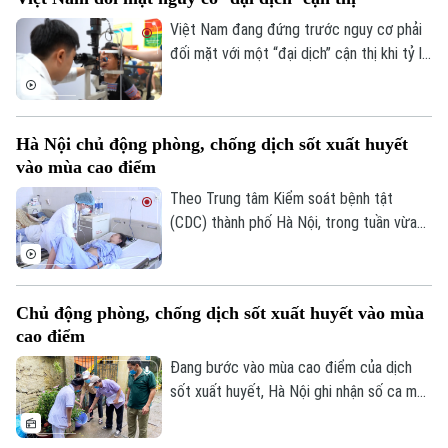
Dinh dưỡng
những cảnh báo về nguy cơ gây nghiện
Bóng đá
Giải trí
cực mạnh, những hệ lụy với sức khỏe và
Việt Nam đang đứng trước nguy cơ phải
Tư vấn sức khỏe
thách thức mới đối với công tác quản lý.
đối mặt với một “đại dịch” cận thị khi tỷ lệ
Quần vợt
Tin tức
Đã phát sóng
trẻ em và thanh thiếu niên mắc tật khúc
xạ ngày càng gia tăng. Đây là cảnh báo
Golf
Sao
được các chuyên gia đưa ra tại hội thảo
Hà Nội chủ động phòng, chống dịch sốt xuất huyết
“Giải pháp nâng cao thị lực trong thời đại
Điện ảnh
vào mùa cao điểm
số” được báo Nhân dân tổ chức.
Theo Trung tâm Kiểm soát bệnh tật
Thời trang
(CDC) thành phố Hà Nội, trong tuần vừa
qua, số ca mắc sốt xuất huyết trên địa
Âm nhạc
bàn tăng nhanh do thời tiết mưa nhiều, độ
ẩm cao tạo điều kiện thuận lợi cho muỗi
Chủ động phòng, chống dịch sốt xuất huyết vào mùa
truyền bệnh phát triển.
cao điểm
Đang bước vào mùa cao điểm của dịch
sốt xuất huyết, Hà Nội ghi nhận số ca mắc
có xu hướng gia tăng qua từng tuần.
Trước diễn biến này, cùng với sự vào cuộc