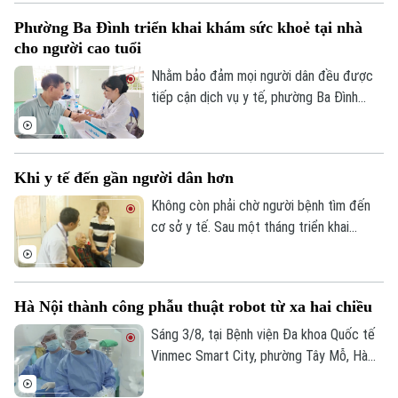
khuyến cáo, khám phụ khoa định kỳ giúp
Phường Ba Đình triển khai khám sức khoẻ tại nhà
phát hiện sớm nhiều bệnh lý, điều trị kịp
cho người cao tuổi
thời và bảo vệ sức khỏe lâu dài.
Nhằm bảo đảm mọi người dân đều được
tiếp cận dịch vụ y tế, phường Ba Đình
đang triển khai hoạt động thu thập thông
tin y tế và đánh giá sức khỏe tại nhà cho
người cao tuổi, người mắc bệnh mạn tính
Khi y tế đến gần người dân hơn
và các đối tượng có hoàn cảnh đặc biệt
khó khăn trên địa bàn.
Không còn phải chờ người bệnh tìm đến
cơ sở y tế. Sau một tháng triển khai
chương trình khám sức khỏe miễn phí định
kỳ trên địa bàn Hà Nội, ở nhiều nơi, chính
các bác sĩ đã chủ động đến với người
Hà Nội thành công phẫu thuật robot từ xa hai chiều
dân. Và khoảng cách từ dịch vụ y tế đến
mỗi gia đình đang được rút ngắn bằng
Sáng 3/8, tại Bệnh viện Đa khoa Quốc tế
những cách làm rất cụ thể.
Vinmec Smart City, phường Tây Mỗ, Hà
Nội, Sở Y tế Hà Nội phối hợp với Hệ