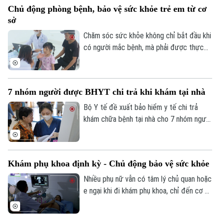
Chủ động phòng bệnh, bảo vệ sức khỏe trẻ em từ cơ
biểu chỉ đạo tại buổi lễ.
sở
Chăm sóc sức khỏe không chỉ bắt đầu khi
có người mắc bệnh, mà phải được thực
hiện ngay từ công tác phòng ngừa. Tại xã
Phúc Lộc, cùng với chương trình khám
sức khỏe miễn phí cho trẻ dưới 6 tuổi, địa
7 nhóm người được BHYT chi trả khi khám tại nhà
phương đang đồng thời triển khai nhiều
biện pháp phòng, chống dịch bệnh, góp
Bộ Y tế đề xuất bảo hiểm y tế chi trả
phần xây dựng môi trường sống an toàn
khám chữa bệnh tại nhà cho 7 nhóm người
cho người dân.
khó tiếp cận cơ sở y tế, đồng thời mở
rộng thanh toán với khám từ xa và y học
gia đình. Điểm đáng chú ý là lần đầu tiên
Khám phụ khoa định kỳ - Chủ động bảo vệ sức khỏe
quỹ bảo hiểm y tế được đề xuất chi trả
Liên hệ đường dây nóng (bấm để gọi)
chi phí khám chữa bệnh tại nhà cho nhiều
Nhiều phụ nữ vẫn có tâm lý chủ quan hoặc
Tòa soạn
Tòa soạn
nhóm người bệnh không thể, hoặc rất khó
e ngại khi đi khám phụ khoa, chỉ đến cơ sở
0865.116.699 (hotline)
0865.116.699
đến cơ sở y tế.
y tế khi các triệu chứng đã kéo dài hoặc
ảnh hưởng đến sinh hoạt. Các bác sĩ