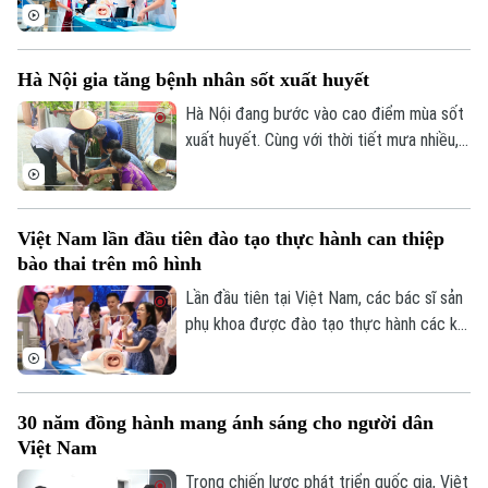
trong bụng mẹ. Đây là xu hướng của y học
hiện đại và cũng là thông điệp được các
chuyên gia trong nước và quốc tế nhấn
Hà Nội gia tăng bệnh nhân sốt xuất huyết
mạnh tại Hội thảo quốc tế "Y học bào
thai: Từ chẩn đoán trước sinh đến điều trị
Hà Nội đang bước vào cao điểm mùa sốt
can thiệp bào thai đa chuyên ngành", diễn
xuất huyết. Cùng với thời tiết mưa nhiều,
ra chiều 7/8 tại Hà Nội.
việc học sinh, sinh viên trở lại Thủ đô
chuẩn bị năm học mới khiến nguy cơ dịch
bệnh gia tăng nếu mỗi gia đình và cộng
Việt Nam lần đầu tiên đào tạo thực hành can thiệp
đồng không chủ động thực hiện các biện
bào thai trên mô hình
pháp phòng, chống.
Lần đầu tiên tại Việt Nam, các bác sĩ sản
phụ khoa được đào tạo thực hành các kỹ
Chuyên mục
thuật can thiệp bào thai trên hệ thống mô
Thời sự
hình mô phỏng hiện đại dưới sự hướng dẫn
trực tiếp của các chuyên gia hàng đầu
30 năm đồng hành mang ánh sáng cho người dân
thế giới. Hoạt động diễn ra trong khuôn
Hà Nội
Hà Nội
Việt Nam
khổ Hội thảo Quốc tế về Y học bào thai
2026.
Chính trị
Trong chiến lược phát triển quốc gia, Việt