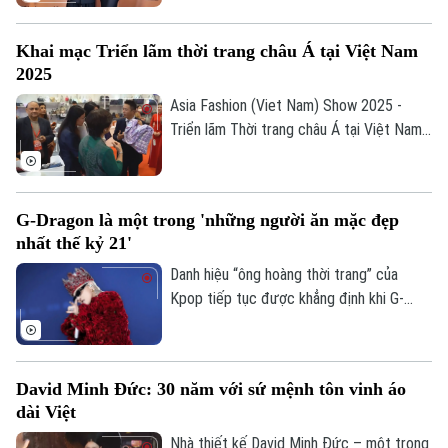
hàng trăm ngôi sao đình đám – từ các
Hoa hậu, siêu mẫu hàng đầu cho đến dàn
Khai mạc Triển lãm thời trang châu Á tại Việt Nam
diễn viên, ca sĩ tên tuổi – biến sự kiện
2025
thành một trong những thảm đỏ rực rỡ
nhất của showbiz Việt.
Asia Fashion (Viet Nam) Show 2025 -
Triển lãm Thời trang châu Á tại Việt Nam
2025 đã chính thức khai mạc tại Trung
tâm Sky Expo Việt Nam, TP.HCM, quy tụ
các hiệp hội ngành hàng và khách hàng
G-Dragon là một trong 'những người ăn mặc đẹp
đến từ nhiều quốc gia.
nhất thế kỷ 21'
Danh hiệu “ông hoàng thời trang” của
Liên hệ đường dây nóng (bấm để gọi)
Kpop tiếp tục được khẳng định khi G-
Tòa soạn
Tòa soạn
Dragon trở thành nghệ sĩ châu Á duy nhất
xuất hiện trong danh sách “Những người
0865.116.699 (hotline)
0865.116.699
ăn mặc đẹp nhất thế kỷ 21”.
David Minh Đức: 30 năm với sứ mệnh tôn vinh áo
dài Việt
Nhà thiết kế David Minh Đức – một trong