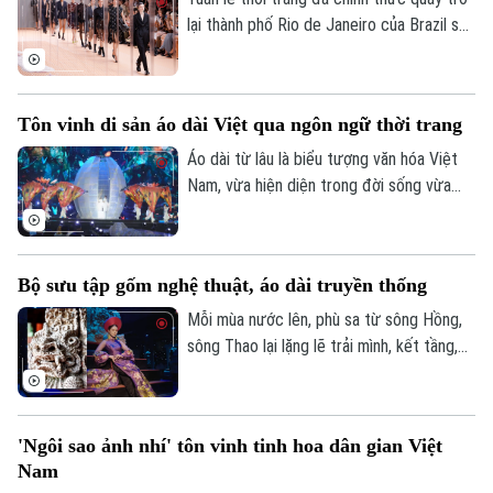
lại thành phố Rio de Janeiro của Brazil sau
hơn một thập kỷ gián đoạn, với mục tiêu
thúc đẩy du lịch và nâng cao vị thế của
thời trang Brazil trên trường quốc tế.
Tôn vinh di sản áo dài Việt qua ngôn ngữ thời trang
Áo dài từ lâu là biểu tượng văn hóa Việt
Nam, vừa hiện diện trong đời sống vừa
truyền cảm hứng cho thời trang đương
đại. Tại Lễ hội Áo dài 2026, nhiều thiết kế
mới được giới thiệu, góp phần tôn vinh di
Bộ sưu tập gốm nghệ thuật, áo dài truyền thống
sản áo dài qua ngôn ngữ thời trang hiện
đại.
Mỗi mùa nước lên, phù sa từ sông Hồng,
sông Thao lại lặng lẽ trải mình, kết tầng,
kết vỉa suốt hàng triệu năm, tạo nên
những mỏ đất sét nguyên mộc – thứ “đất
Việt cổ” nuôi dưỡng các làng nghề trứ
'Ngôi sao ảnh nhí' tôn vinh tinh hoa dân gian Việt
danh như Bát Tràng, Thổ Tang, Thổ Hà…
Nam
Từ mạch nguồn ấy, cùng với khát vọng