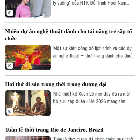
Âm nhạc
ly vuông” của NTK Đỗ Trịnh Hoài Nam
được xem là nỗ lực góp phần chuẩn hóa,
lưu giữ và lan tỏa tri thức nghề may áo
dài Việt Nam tới đông đảo người học và
Nhiều dự án nghệ thuật dành cho tài năng trẻ sắp tổ
bạn bè quốc tế.
chức
Một sự kiện công bố lịch trình và các dự
án nghệ thuật – thời trang dành cho thiếu
nhi trong năm 2026 đã diễn ra tối 27/4,
mở màn cho chuỗi hoạt động quy mô toàn
quốc hướng tới phát triển tài năng trẻ.
Hơi thở di sản trong thời trang đương đại
Nhà thiết kế Xuân Lê mới đây đã ra mắt
bộ sưu tập Xuân - Hè 2026 mang tên
“Thinh lặng” - được xây dựng như một trải
nghiệm đa chiều, nơi thời trang hòa quyện
cùng nghệ thuật sắp đặt và thủ công
Tuần lễ thời trang Rio de Janeiro, Brazil
truyền thống.
Tuần lễ thời trang đã chính thức quay trở