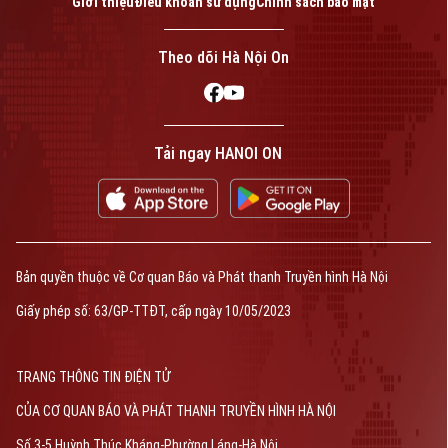
Giới thiệu
Điều khoản sử dụng
Chính sách bảo mật
Theo dõi Hà Nội On
Tải ngay HANOI ON
Bản quyền thuộc về Cơ quan Báo và Phát thanh Truyền hình Hà Nội
Giấy phép số: 63/GP-TTĐT, cấp ngày 10/05/2023
TRANG THÔNG TIN ĐIỆN TỬ
CỦA CƠ QUAN BÁO VÀ PHÁT THANH TRUYỀN HÌNH HÀ NỘI
Số 3-5 Huỳnh Thúc Kháng-Phường Láng-Hà Nội