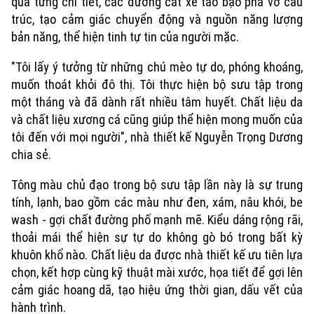
qua từng chi tiết, các đường cắt xẻ táo bạo phá vỡ cấu
trúc, tạo cảm giác chuyển động và nguồn năng lượng
bản năng, thể hiện tinh tự tin của người mặc.
"Tôi lấy ý tưởng từ những chú mèo tự do, phóng khoáng,
muốn thoát khỏi đô thị. Tôi thực hiện bộ sưu tập trong
một tháng và đã dành rất nhiều tâm huyết. Chất liệu da
và chất liệu xương cá cũng giúp thể hiện mong muốn của
tôi đến với mọi người", nhà thiết kế Nguyễn Trọng Dương
chia sẻ.
Tông màu chủ đạo trong bộ sưu tập lần này là sự trung
Xu hướng
tính, lạnh, bao gồm các màu như đen, xám, nâu khói, be
wash - gợi chất đường phố mạnh mẽ. Kiểu dáng rộng rãi,
thoải mái thể hiện sự tự do không gò bó trong bất kỳ
khuôn khổ nào. Chất liệu da được nhà thiết kế ưu tiên lựa
chọn, kết hợp cùng kỹ thuật mài xước, họa tiết để gợi lên
cảm giác hoang dã, tạo hiệu ứng thời gian, dấu vết của
hành trình.