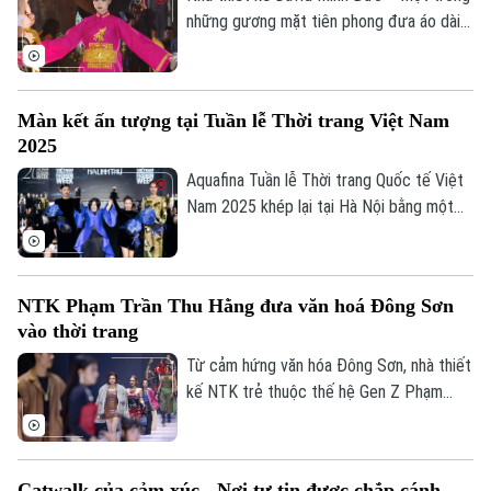
những gương mặt tiên phong đưa áo dài
Việt lên sàn diễn quốc tế – đã tái xuất ấn
tượng bằng bộ sưu tập đặc biệt tại không
gian giữa lòng Phố cổ Hà Nội.
Màn kết ấn tượng tại Tuần lễ Thời trang Việt Nam
2025
Aquafina Tuần lễ Thời trang Quốc tế Việt
Nam 2025 khép lại tại Hà Nội bằng một
màn kết rực rỡ vào tối 15/11 - nơi những
câu chuyện sáng tạo được kể bằng ánh
sáng, âm nhạc và thời trang.
NTK Phạm Trần Thu Hằng đưa văn hoá Đông Sơn
vào thời trang
Từ cảm hứng văn hóa Đông Sơn, nhà thiết
kế NTK trẻ thuộc thế hệ Gen Z Phạm
Trần Thu Hằng đã mang đến một dấu ấn
mạnh mẽ trên sàn diễn Thu Đông 2025
qua BST "Mad Room Infinity".
Catwalk của cảm xúc - Nơi tự tin được chắp cánh