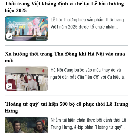
Thời trang Việt khẳng định vị thế tại Lễ hội thương
hiệu 2025
Lễ hội Thương hiệu sản phẩm thời trang
Việt năm 2025 được tổ chức nhằm
khuyến khích sản xuất trong nước và nâng
Bản quyền thuộc về Cơ quan Báo và Phát thanh Truyền hình Hà Nội Giấy
phép số: Số 63/GP-TTDT, cấp ngày 10/05/2023
cao sức cạnh tranh của sản phẩm thời
trang Việt.
TRANG THÔNG TIN ĐIỆN TỬ
Xu hướng thời trang Thu Đông khi Hà Nội vào mùa
mới
CỦA CƠ QUAN BÁO VÀ PHÁT THANH TRUYỀN HÌNH HÀ NỘI
Hà Nội đang bước vào mùa thay áo và
Số 3-5 Huỳnh Thúc Kháng-Phường Láng-Hà Nội
người dân bắt đầu “lên đồ” với đủ kiểu áo
Giám đốc: VŨ MINH TUẤN
ấm. Mùa lạnh là mùa để ai cũng có lý do
được mặc đẹp và thể hiện gu của mình.
Phó Giám đốc: Nguyễn Kim Khiêm, Nguyễn Minh Đức, Nguyễn Thành Lợi
'Hoàng tử quỷ' tái hiện 500 bộ cổ phục thời Lê Trung
Hưng
Nhằm tái hiện chân thực bối cảnh thời Lê
Trung Hưng, ê-kíp phim “Hoàng tử quỷ”