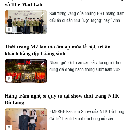
và The Mad Lab
thương mại – sáng tạo giữa Việt Nam và
thế giới.
Sau tiếng vang của những BST mang đậm
dấu ấn di sản như “Dệt Mộng” hay “Vĩnh
Họa Thăng Long”, NTK gen Z Phạm Trần
Thu Hằng cùng team The Mad Lab lại tiếp
tục gây kinh ngạc khi tài trợ và thực hiện
Thời trang M2 lan tỏa ấm áp mùa lễ hội, tri ân
sản xuất hàng trăm bộ phục trang cho dự
khách hàng dịp Giáng sinh
án phim “Huyền Tình Dạ Trạch”.
Nhằm gửi lời tri ân sâu sắc tới người tiêu
dùng đã đồng hành trong suốt năm 2025,
Thời trang M2 triển khai chương trình
tặng quà Giáng sinh và ưu đãi cuối năm tại
hệ thống cửa hàng.
Hàng trăm nghệ sĩ quy tụ tại show thời trang NTK
Đỗ Long
EMERGE Fashion Show của NTK Đỗ Long
đã trở thành tâm điểm bùng nổ của
truyền thông và giới mộ điệu khi hội tụ