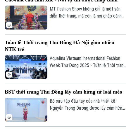
MT Fashion Show không chỉ là một sàn
diễn thời trang, mà còn là nơi chắp cánh
ước mơ, nuôi dưỡng sự tự tin, bản lĩnh và
khả năng sáng tạo cho các bạn nhỏ.
Tuần lễ Thời trang Thu Đông Hà Nội gồm nhiều
NTK trẻ
Aquafina Vietnam International Fashion
Week Thu Đông 2025 - Tuần lễ Thời trang
Quốc tế Việt Nam Thu Đông là sự kiện
quy tụ nhiều nhà thiết kế nổi bật, trong đó
bao gồm những tên tuổi trẻ đến từ Việt
BST thời trang Thu Đông lấy cảm hứng từ loài mèo
Nam.
Bộ sưu tập đầu tay của nhà thiết kế
Nguyễn Trọng Dương được lấy cảm hứng
từ bản năng nguyên thủy của loài mèo -
mềm mại, uyển chuyển nhưng bí ẩn, thể
hiện tinh thần phóng khoáng, tự do.