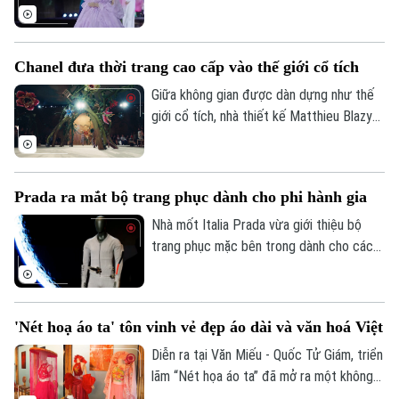
sang màu thứ 10 với chủ đề “Chắp cánh
tinh hoa”, đánh dấu cột mốc quan trọng
Chuyên mục
trong hành trình tôn vinh và lan tỏa bản
Chanel đưa thời trang cao cấp vào thế giới cổ tích
sắc dân tộc.
Thời sự
Giữa không gian được dàn dựng như thế
giới cổ tích, nhà thiết kế Matthieu Blazy
Hà Nội
Hà Nội
đã trình làng bộ sưu tập thời trang cao
cấp thứ hai của mình cho nhà mốt Chanel,
Chính trị
kết hợp những chi tiết giàu trí tưởng
Nhịp sống Hà Nội
Thế giới
Prada ra mắt bộ trang phục dành cho phi hành gia
tượng với các thiết kế kinh điển làm nên
Xã hội
Người Hà Nội
bản sắc thương hiệu.
Nhà mốt Italia Prada vừa giới thiệu bộ
Tin tức
Kinh tế
trang phục mặc bên trong dành cho các
An ninh trật tự
Khoảnh khắc Hà Nội
phi hành gia của NASA, đánh dấu bước
Quân sự
Tin tức
Nhà đất
tiến mới của thương hiệu thời trang xa xỉ
Công nghệ
Ẩm thực
này trong lĩnh vực công nghệ vũ trụ.
Hồ sơ
Cafe sáng
'Nét hoạ áo ta' tôn vinh vẻ đẹp áo dài và văn hoá Việt
Tin tức
Tàu và Xe
Diễn ra tại Văn Miếu - Quốc Tử Giám, triển
Người Việt 4 phương
Tài chính Ngân hàng
Đầu tư
lãm “Nét họa áo ta” đã mở ra một không
Ô tô
Giáo dục
gian nghệ thuật tôn vinh vẻ đẹp của tà áo