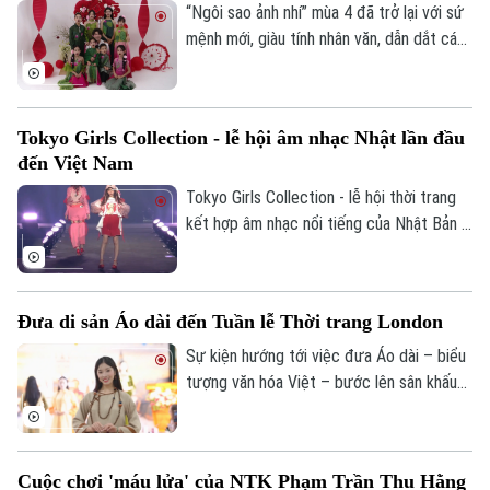
“Kiến tạo kỳ tích sông Hồng”, hành trình
“Ngôi sao ảnh nhí” mùa 4 đã trở lại với sứ
Theo dõi Hà Nội On
những hạt phù sa không dừng lại ở câu
mệnh mới, giàu tính nhân văn, dẫn dắt các
chuyện của thiên nhiên, mà tiếp tục chảy
tài năng nhí bước vào hành trình khám phá
trong sán
chiều sâu di sản dân tộc.
Tokyo Girls Collection - lễ hội âm nhạc Nhật lần đầu
đến Việt Nam
Tokyo Girls Collection - lễ hội thời trang
kết hợp âm nhạc nổi tiếng của Nhật Bản -
lần đầu tiên sẽ được tổ chức tại Việt
Nam, quy tụ dàn nghệ sĩ nổi tiếng hai quốc
gia.
Đưa di sản Áo dài đến Tuần lễ Thời trang London
Sự kiện hướng tới việc đưa Áo dài – biểu
tượng văn hóa Việt – bước lên sân khấu
thời trang quốc tế trong khuôn khổ Tuần
lễ Thời trang London sẽ diễn ra vào tháng
9 tới đây, đồng thời kiến tạo một hệ sinh
Cuộc chơi 'máu lửa' của NTK Phạm Trần Thu Hằng
thái kết nối văn hóa – cộng đồng –