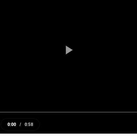
Play
Video
0:00
/
0:58
e
Current
Duration