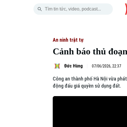
Thứ Năm
THỜI SỰ
HÀ NỘI
THẾ GIỚI
06 Tháng 08, 2026
Hà Nội
Nhịp sống Hà Nộ
Tin tức
An ninh trật tự
Cảnh báo thủ đoạn 
Chính trị
Người Hà Nội
Quân s
Xã hội
Khoảnh khắc Hà 
Hồ sơ
Đức Hùng
07/06/2026, 22:37
Công an thành phố Hà Nội vừa phát đ
An ninh trật tự
Ẩm thực
Người V
động đấu giá quyền sử dụng đất.
Công nghệ
Skip Ad