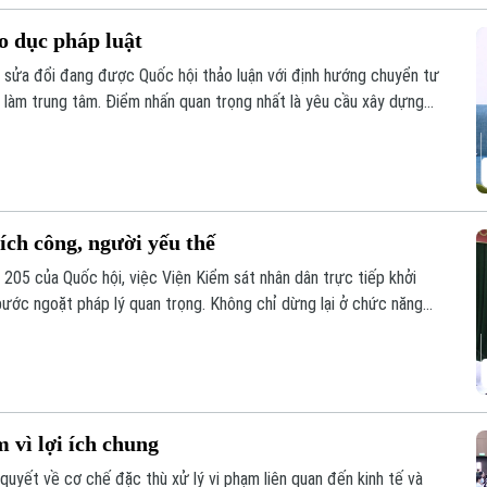
áo dục pháp luật
t sửa đổi đang được Quốc hội thảo luận với định hướng chuyển tư
n làm trung tâm. Điểm nhấn quan trọng nhất là yêu cầu xây dựng
nhân tạo để hỗ trợ cộng đồng tra cứu thông tin liên tục.
 ích công, người yếu thế
t 205 của Quốc hội, việc Viện Kiểm sát nhân dân trực tiếp khởi
bước ngoặt pháp lý quan trọng. Không chỉ dừng lại ở chức năng
 trở thành "lá chắn" trực tiếp bảo vệ lợi ích của Nhà nước, cộng
 thế.
 vì lợi ích chung
 quyết về cơ chế đặc thù xử lý vi phạm liên quan đến kinh tế và