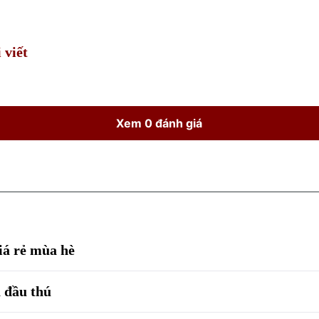
Time
 viết
Xem 0 đánh giá
giá rẻ mùa hè
a đầu thú