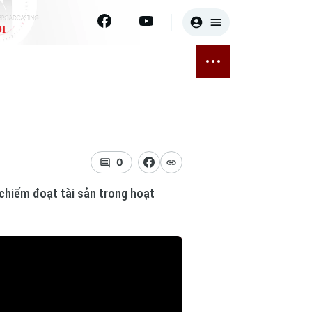
I
E
THỂ THAO
GIẢI TRÍ
ĐÃ PHÁT SÓNG
Bóng đá
Tin tức
ỡng
Quần vợt
Sao
sức khỏe
Golf
Điện ảnh
0
o chiếm đoạt tài sản trong hoạt
Thời trang
Âm nhạc