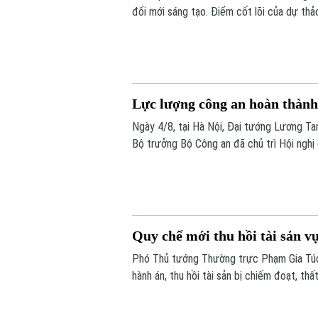
đổi mới sáng tạo. Điểm cốt lõi của dự thảo
coi xử lý hình sự là biện pháp cuối cùng. 
chung.
Lực lượng công an hoàn thành
Ngày 4/8, tại Hà Nội, Đại tướng Lương Ta
Bộ trưởng Bộ Công an đã chủ trì Hội ngh
đã thể hiện rõ thế chủ động, nhạy bén của
Quy chế mới thu hồi tài sản v
Phó Thủ tướng Thường trực Phạm Gia Túc 
hành án, thu hồi tài sản bị chiếm đoạt, th
Quyết định số 97/QĐ-BCĐ742 ban hành Quy
Ban Chỉ đạo này.