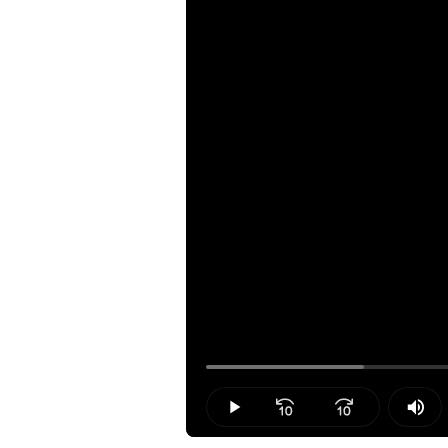
Loaded
:
16.95%
Play
Mut