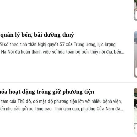
quản lý bến, bãi đường thuỷ
 số theo tinh thần Nghị quyết 57 của Trung ương, lực lượng
Hà Nội đã hoàn thành việc số hóa toàn bộ bến thủy nội địa, bến
ản lý.
a hoạt động trông giữ phương tiện
âm của Thủ đô, có mật độ phương tiện lớn với nhiều bệnh viện,
hiến nhu cầu gửi xe tăng cao. Thời gian qua, phường Cửa Nam đã
uản lý chặt chẽ các điểm trông giữ phương tiện, góp phần lập lại
ân.