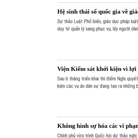
Hệ sinh thái số quốc gia về gi
Dự thảo Luật Phổ biến, giáo dục pháp luậ
duy từ quản lý sang phục vụ, lấy người dâ
hệ sinh thái số quốc gia, tích hợp trí tuệ 
Viện Kiểm sát khởi kiện vì lợi
Sau 6 tháng triển khai thí điểm Nghị quyế
kiện các vụ án dân sự đang tạo ra những 
thực hành quyền công tố, Viện Kiểm sát đã
đồng và đặc biệt là những nhóm người yếu
Không hình sự hóa các vi phạm
Chính phủ vừa trình Quốc hội dự thảo nghị