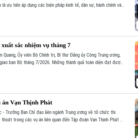
 là ưu tiên áp dụng các biện pháp kinh tế, dân sự, hành chính và
Chính sách này nhằm bảo vệ cán bộ dám nghĩ dám làm vì lợi ích
 xuất sắc nhiệm vụ tháng 7
m Quang, Ủy viên Bộ Chính trị, Bí thư Đảng ủy Công Trung ương,
ị giao ban Bộ tháng 7/2026. Những thành quả toàn diện đạt được
 toàn lực lượng trước mọi tình huống.
ụ án Vạn Thịnh Phát
- Trưởng Ban Chỉ đạo liên ngành Trung ương về tổ chức thi
ất thoát trong các vụ án liên quan đến Tập đoàn Vạn Thịnh Phát ký
 chế tổ chức, hoạt động và phân công nhiệm vụ các thành viên