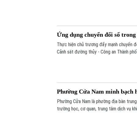
khi đăng kiểm.
Ứng dụng chuyển đổi số trong 
Thực hiện chủ trương đẩy mạnh chuyển đổi
Cảnh sát đường thủy - Công an Thành phố 
bãi tập kết vật liệu xây dựng trên tuyến qu
Phường Cửa Nam minh bạch hó
Phường Cửa Nam là phường địa bàn trung t
trường học, cơ quan, trung tâm dịch vụ k
triển khai đồng bộ nhiều giải pháp nhằm q
trật tự đô thị và tạo thuận lợi cho người d