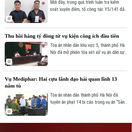
mã độc chiếm quyền điện thoại, người
Mới đây, trong quá trình tuần tra kiểm
dân trở thành mục tiêu của một hệ sinh
soát xuyên đêm, tổ công tác Y5/141 đã
thái lừa đảo công nghệ cao ngày càng
bám sát và bắt quả tang hai đối tượng
phức tạp, nguy hiểm.
đang trên đường mang cần sa đi giao cho
khách. Đáng chú ý, qua khai thác nóng, lực
Thu hồi hàng tỷ đồng từ vụ kiện công ích đầu tiên
lượng chức năng đã bắt giữ thêm một đối
tượng khác có liên quan.
Tòa án nhân dân khu vực 5, thành phố Hà
Nội đã mở phiên tòa xét xử vụ án dân sự
công ích đầu tiên, được truyền dẫn trực
tuyến tới 14 điểm cầu tại Viện Kiểm sát
nhân dân thành phố Hà Nội và các Viện
Vụ Mediphar: Hai cựu lãnh đạo hải quan lĩnh 13
Kiểm sát nhân dân khu vực.
năm tù
Tòa án nhân dân thành phố Hà Nội đã
tuyên án phạt 14 bị cáo trong vụ án “Sản
xuất, buôn bán hàng giả là lương thực,
thực phẩm, phụ gia thực phẩm; Vi phạm
quy định về kế toán gây hậu quả nghiêm
trọng; Đưa hối lộ; Nhận hối lộ; Cố ý làm lộ