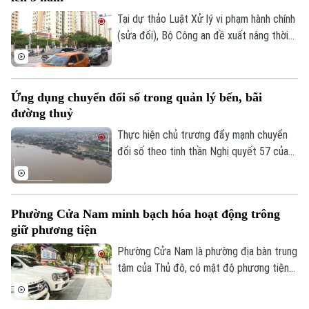
Thời trang
Tại dự thảo Luật Xử lý vi phạm hành chính
(sửa đổi), Bộ Công an đề xuất nâng thời
Âm nhạc
hiệu xử phạt vi phạm hành chính lên 3 năm
nhằm ngăn chặn chủ phương tiện vi phạm
giao thông lợi dụng kẽ hở để né “phạt
Ứng dụng chuyển đổi số trong quản lý bến, bãi
nguội” khi đăng kiểm.
đường thuỷ
Thực hiện chủ trương đẩy mạnh chuyển
đổi số theo tinh thần Nghị quyết 57 của
Trung ương, lực lượng Cảnh sát đường
thủy - Công an Thành phố Hà Nội đã hoàn
thành việc số hóa toàn bộ bến thủy nội
Phường Cửa Nam minh bạch hóa hoạt động trông
địa, bến bãi tập kết vật liệu xây dựng trên
giữ phương tiện
tuyến quản lý.
Phường Cửa Nam là phường địa bàn trung
tâm của Thủ đô, có mật độ phương tiện
lớn với nhiều bệnh viện, trường học, cơ
quan, trung tâm dịch vụ khiến nhu cầu gửi