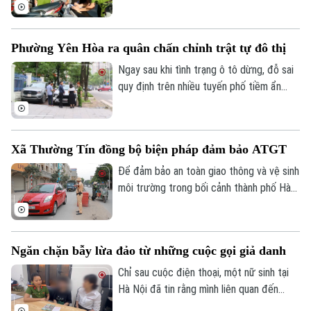
vi phạm thông qua hình ảnh phục vụ công
tác xử lý “phạt nguội”; đồng thời tiếp tục
thử nghiệm thiết bị bay không người lái
Phường Yên Hòa ra quân chấn chỉnh trật tự đô thị
nhằm nâng cao hiệu quả giám sát trật tự
giao thông, trật tự đô thị trên địa bàn
Ngay sau khi tình trạng ô tô dừng, đỗ sai
Thành phố.
quy định trên nhiều tuyến phố tiềm ẩn
nguy cơ ùn tắc, mất an toàn giao thông
được phản ánh, UBND phường Yên Hòa
đã chỉ đạo các lực lượng chức năng đồng
Xã Thường Tín đồng bộ biện pháp đảm bảo ATGT
loạt ra quân chấn chỉnh, xử lý nghiêm các
vi phạm về trật tự đô thị.
Để đảm bảo an toàn giao thông và vệ sinh
môi trường trong bối cảnh thành phố Hà
Nội hiện đang triển khai thi công nhiều
công trình trọng điểm, chính quyền xã
Thường Tín đã phối hợp với các cơ quan
Ngăn chặn bẫy lừa đảo từ những cuộc gọi giả danh
chức năng triển khai đồng bộ nhiều giải
pháp nhằm hạn chế tình trạng ô nhiễm môi
Chỉ sau cuộc điện thoại, một nữ sinh tại
trường.
Hà Nội đã tin rằng mình liên quan đến
đường dây ma túy và phải chứng minh sự