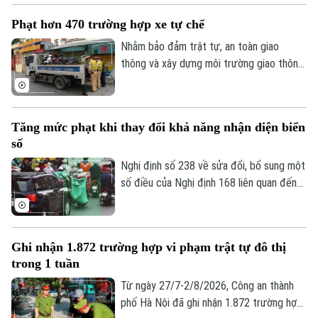
trên địa bàn.
Phạt hơn 470 trường hợp xe tự chế
Nhằm bảo đảm trật tự, an toàn giao
thông và xây dựng môi trường giao thông
văn minh, từ ngày 15/7-1/8/2026, Phòng
Cảnh sát giao thông, Công an thành phố
Hà Nội đã tăng cường tuần tra, kiểm soát,
Tăng mức phạt khi thay đổi khả năng nhận diện biển
xử lý nghiêm các hành vi vi phạm liên quan
số
đến xe tự sản xuất, lắp ráp; phương tiện
chở hàng cồng kềnh; kéo theo xe khác
Nghị định số 238 về sửa đổi, bổ sung một
hoặc vật khác khi tham gia giao thông.
số điều của Nghị định 168 liên quan đến
quy định xử phạt vi phạm hành chính về
trật tự, an toàn giao thông trong lĩnh vực
giao thông đường bộ; trừ điểm, phục hồi
Ghi nhận 1.872 trường hợp vi phạm trật tự đô thị
điểm giấy phép lái xe, sẽ chính thức có
trong 1 tuần
hiệu lực từ ngày 15/8.
Từ ngày 27/7-2/8/2026, Công an thành
phố Hà Nội đã ghi nhận 1.872 trường hợp