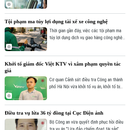
thức có hiệu lực, bổ sung quy định xử
phạt đối với chủ xe ô tô đầu kéo và xe
vận tải nội bộ không lắp hoặc làm sai lệch
Tội phạm ma túy lợi dụng tài xế xe công nghệ
dữ liệu thiết bị giám sát hành trình, thiết
bị ghi nhận hình ảnh người lái xe. Mức xử
Thời gian gần đây, việc các tội phạm ma
phạt cao nhất lên tới 12 triệu đồng đối
túy lợi dụng dịch vụ giao hàng công nghệ
với tổ chức vi phạm.
để ngụy trang và vận chuyển chất cấm
đang trở thành thủ đoạn nguy hiểm, đẩy
không ít tài xế vào những rủi ro pháp lý
Khởi tố giám đốc Việt KTV vì xâm phạm quyền tác
đặc biệt nghiêm trọng.
giả
Cơ quan Cảnh sát điều tra Công an thành
phố Hà Nội vừa khởi tố vụ án, khởi tố bị
can đối với Giám đốc Công ty Điện tử
Việt KTV về tội "Xâm phạm quyền tác giả,
quyền liên quan".
Điều tra vụ lừa 36 tỷ đồng tại Cục Điện ảnh
Bộ Công an vừa quyết định phục hồi điều
tra vụ án "Lừa đảo chiếm đoạt tài sản"