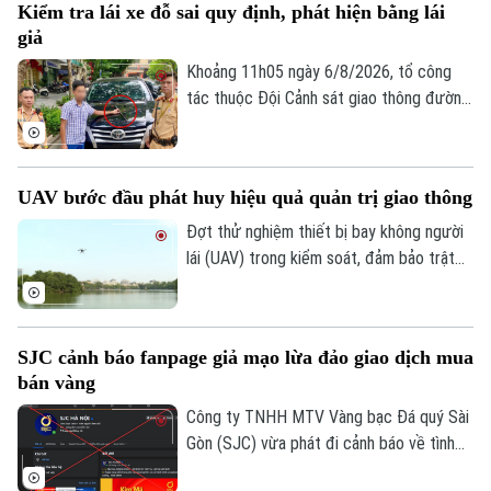
Kiểm tra lái xe đỗ sai quy định, phát hiện bằng lái
đường bộ như: trừ điểm, phục hồi điểm
giả
giấy phép lái xe. Trong đó, đáng chú ý là
hành vi dán đề can, thay đổi biển số xe sẽ
Khoảng 11h05 ngày 6/8/2026, tổ công
bị phạt 6 triệu đồng.
tác thuộc Đội Cảnh sát giao thông đường
bộ số 1 Phòng Cảnh sát giao thông (Công
an thành phố Hà Nội) làm nhiệm vụ trên
phố Hai Bà Trưng đã phát hiện ô tô nhãn
UAV bước đầu phát huy hiệu quả quản trị giao thông
hiệu Toyota Fortuner, biển kiểm soát 17A-
080.51 đỗ xe tại vị trí có biển cấm đỗ và
Đợt thử nghiệm thiết bị bay không người
tiến hành kiểm tra theo quy định.
lái (UAV) trong kiểm soát, đảm bảo trật
tự ATGT không chỉ là một phép thử công
nghệ mà là bước chuyển dịch chiến lược
của Công an TP Hà Nội trong quản trị
SJC cảnh báo fanpage giả mạo lừa đảo giao dịch mua
không gian tầm thấp, quyết tâm xóa bỏ
bán vàng
các "điểm mù" an toàn giao thông và trật
tự đô thị.
Công ty TNHH MTV Vàng bạc Đá quý Sài
Gòn (SJC) vừa phát đi cảnh báo về tình
trạng các đối tượng lợi dụng thương hiệu