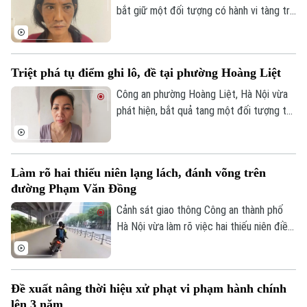
bắt giữ một đối tượng có hành vi tàng trữ
Người Việt 4 phương
Tài chính Ngân hàng
Đầu tư
trái phép chất ma túy. Đối tượng là
Ô tô
Giáo dục
Nguyễn Văn Dũng, sinh năm 1979, bị phát
Doanh nghiệp
Căn hộ
hiện đang tang trữ 0,441 gam heroin tại
Tàu
Triệt phá tụ điểm ghi lô, đề tại phường Hoàng Liệt
Tin tức
Văn hóa
khu vực ngã ba đường Thượng Hội - Tân
Đất đai
Lập.
Công an phường Hoàng Liệt, Hà Nội vừa
Xe máy
Tuyển sinh
phát hiện, bắt quả tang một đối tượng tổ
Tin tức
Sức khỏe
Kinh nghiệm
chức đánh bạc dưới hình thức ghi số lô,
Thị trường
Hướng nghiệp
Làng nghề
đề.
Y tế
Thể thao
Đánh giá
Làm rõ hai thiếu niên lạng lách, đánh võng trên
Di tích
Dinh dưỡng
đường Phạm Văn Đồng
Bóng đá
Giải trí
Cảnh sát giao thông Công an thành phố
Tư vấn sức khỏe
Quần vợt
Hà Nội vừa làm rõ việc hai thiếu niên điều
Tin tức
Đã phát sóng
khiển xe máy lạng lách, đánh võng trên
Golf
đường Phạm Văn Đồng, gây nguy hiểm
Sao
cho người tham gia giao thông.
Đề xuất nâng thời hiệu xử phạt vi phạm hành chính
Điện ảnh
lên 3 năm