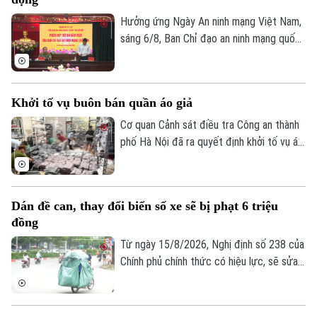
buôn bán hàng giả là thuốc chữa bệnh"
theo khoản 1, Điều 194 Bộ luật Hình sự.
Hưởng ứng Ngày An ninh mạng Việt Nam,
sáng 6/8, Ban Chỉ đạo an ninh mạng quốc
gia tổ chức Phiên họp thường kỳ theo
hình thức trực tiếp kết hợp trực tuyến
đến điểm cầu 34 tỉnh, thành phố.
Khởi tố vụ buôn bán quần áo giả
Cơ quan Cảnh sát điều tra Công an thành
phố Hà Nội đã ra quyết định khởi tố vụ án,
khởi tố bị can đối với Đinh Công Thắng
(SN 2004, trú phường Từ Sơn, tỉnh Bắc
Ninh) về tội "Xâm phạm quyền sở hữu
Dán đề can, thay đổi biển số xe sẽ bị phạt 6 triệu
công nghiệp".
đồng
Từ ngày 15/8/2026, Nghị định số 238 của
Chính phủ chính thức có hiệu lực, sẽ sửa
đổi, bổ sung một số điều về quy định xử
phạt vi phạm hành chính về trật tự, an
toàn giao thông trong lĩnh vực giao thông