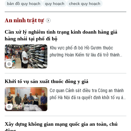
bản đồ quy hoạch
quy hoạch
check quy hoạch
An ninh trật tự
Xu hướng
Cần xử lý nghiêm tình trạng kinh doanh hàng giả
hàng nhái tại phố đi bộ
Khu vực phố đi bộ Hồ Gươm thuộc
phường Hoàn Kiếm từ lâu đã trở thành
điểm đến văn hóa, du lịch hấp dẫn. Thế
nhưng, đằng sau sự sầm uất ấy lại là một
thực trạng đáng ngại: hàng giả, hàng nhái
Khởi tố vụ sản xuất thuốc đông y giả
được bày bán công khai với giá siêu rẻ.
Đáng nói hơn, dù lực lượng chức năng đã
Cơ quan Cảnh sát điều tra Công an thành
kiểm tra nhưng đều khó xử lý bởi những
phố Hà Nội đã ra quyết định khởi tố vụ án,
chiêu trò đối phó tinh vi.
khởi tố bị can đối với Hà Quang Phước
(SN 1952, trú phường Dương Nội, Hà Nội)
và Bùi Thị Tiết (SN 1988, trú xã Dũng
Xây dựng không gian mạng quốc gia an toàn, chủ
Tiến, tỉnh Phú Thọ) về hành vi "Sản xuất,
động