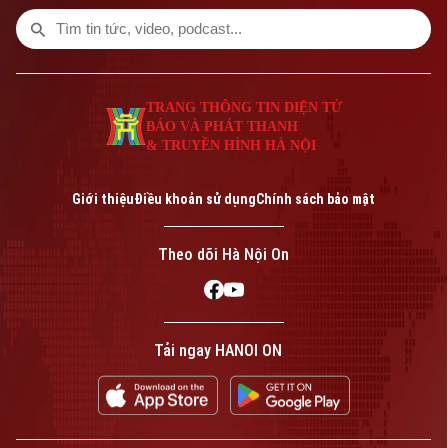
bí mật công tác” xảy ra tại Công ty cổ
phần Dược phẩm liên doanh MediPhar.
TRANG THÔNG TIN ĐIỆN TỬ
BÁO VÀ PHÁT THANH
& TRUYỀN HÌNH HÀ NỘI
Giới thiệu
Điều khoản sử dụng
Chính sách bảo mật
Theo dõi Hà Nội On
Tải ngay HANOI ON