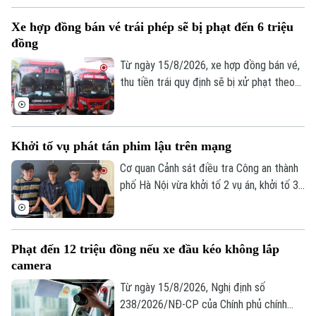
khô nghi là cần sa tại phòng trọ của đối
Xe hợp đồng bán vé trái phép sẽ bị phạt đến 6 triệu
tượng.
đồng
Từ ngày 15/8/2026, xe hợp đồng bán vé,
thu tiền trái quy định sẽ bị xử phạt theo
Nghị định số 238/2026/NĐ-CP của Chính
phủ, sửa đổi, bổ sung Nghị định 168 về xử
phạt vi phạm hành chính trong lĩnh vực
Khởi tố vụ phát tán phim lậu trên mạng
giao thông đường bộ.
Cơ quan Cảnh sát điều tra Công an thành
phố Hà Nội vừa khởi tố 2 vụ án, khởi tố 3
bị can gồm Trần Đình Quý, Hà Xuân Sáng
và Vũ Huy Hoàng về tội "Xâm phạm quyền
tác giả, quyền liên quan".
Phạt đến 12 triệu đồng nếu xe đầu kéo không lắp
camera
Từ ngày 15/8/2026, Nghị định số
238/2026/NĐ-CP của Chính phủ chính