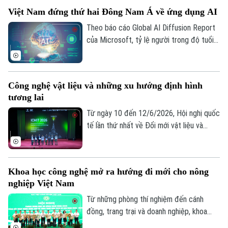
nghe nhìn thấy sự tiện lợi và mới mẻ thì
Việt Nam đứng thứ hai Đông Nam Á về ứng dụng AI
với những người trực tiếp sáng tác âm
nhạc, câu chuyện lại khác. Trí tuệ nhân tạo
Theo báo cáo Global AI Diffusion Report
có thể hỗ trợ sáng tác nhưng không thể
của Microsoft, tỷ lệ người trong độ tuổi
thay thế được quá trình thai nghén, sáng
lao động sử dụng AI tại Việt Nam đạt
tác nghệ thuật của con người.
26,5% trong quý I/2026, tăng từ 23,5%
của năm 2025. Với kết quả này, Việt Nam
Công nghệ vật liệu và những xu hướng định hình
xếp thứ hai Đông Nam Á, chỉ sau
tương lai
Singapore (hiện có tỷ lệ 63,4%), đồng thời
vượt Malaysia, Philippines và Thái Lan.
Từ ngày 10 đến 12/6/2026, Hội nghị quốc
tế lần thứ nhất về Đổi mới vật liệu và
Công nghệ - ICMIT 2026 sẽ được tổ
chức tại Trường Đại học VinUni, Hà Nội.
Đây là diễn đàn khoa học quốc tế quy mô
Khoa học công nghệ mở ra hướng đi mới cho nông
lớn, quy tụ các nhà khoa học, chuyên gia,
nghiệp Việt Nam
nhà nghiên cứu và đại diện doanh nghiệp
công nghệ trong và ngoài nước.
Từ những phòng thí nghiệm đến cánh
đồng, trang trại và doanh nghiệp, khoa
học công nghệ đang mở ra hướng đi mới