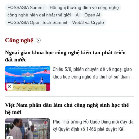
FOSSASIA Summit
Hội nghị thưởng đỉnh về công nghệ
công nghệ hiện đại nhất thế giới
Ai
Open AI
Theo dõi Hà Nội On
FOSSASIA Open Tech Summit
Web3 và Crypto
Công nghệ
Ngoại giao khoa học công nghệ kiến tạo phát triển
đất nước
Chiều 5/8, phiên chuyên đề về ngoại giao
khoa học công nghệ đã thu hút sự tham
gia của nhiều chuyên gia, nhà quản lý và
đại diện doanh nghiệp công nghệ. Các ý
kiến khẳng định, ngoại giao khoa học công
Việt Nam phấn đấu làm chủ công nghệ sinh học thế
nghệ sẽ là một trong những động lực
hệ mới
quan trọng giúp nâng cao năng lực cạnh
tranh quốc gia trong kỷ nguyên số.
Phó Thủ tướng Hồ Quốc Dũng mới đây đã
ký Quyết định số 1466 phê duyệt Kế
hoạch phát triển công nghiệp sinh học