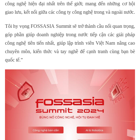
công nghệ hiện đại nhất trên thế giới; mang đến những cơ hội
giao lưu, kết nối giữa các công ty công nghệ trong và ngoài nước.
Tôi hy vọng FOSSASIA Summit sẽ trở thành cầu nối quan trọng,
góp phần giúp doanh nghiệp trong nước tiếp cận các giải pháp
công nghệ tiên tiến nhất, giúp lập trình viên Việt Nam nâng cao
chuyên môn, kiến thức và tay nghề để cạnh tranh cùng bạn bè
quốc tế.
”
Chuyên mục
Thời sự
Hà Nội
Hà Nội
Chính trị
Nhịp sống Hà Nội
Thế giới
Xã hội
Người Hà Nội
Tin tức
Kinh tế