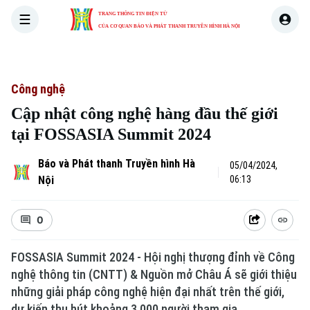
TRANG THÔNG TIN ĐIỆN TỬ
CỦA CƠ QUAN BÁO VÀ PHÁT THANH TRUYỀN HÌNH HÀ NỘI
THỜI SỰ
HÀ NỘI
THẾ GIỚI
KINH TẾ
NHÀ ĐẤT
Công nghệ
Cập nhật công nghệ hàng đầu thế giới
tại FOSSASIA Summit 2024
Báo và Phát thanh Truyền hình Hà
05/04/2024,
Nội
06:13
0
FOSSASIA Summit 2024 - Hội nghị thượng đỉnh về Công
nghệ thông tin (CNTT) & Nguồn mở Châu Á sẽ giới thiệu
những giải pháp công nghệ hiện đại nhất trên thế giới,
dự kiến thu hút khoảng 3.000 người tham gia.