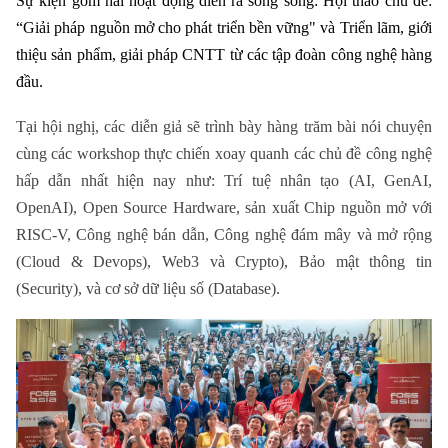
Sự kiện gồm hai hoạt động diễn ra song song: Hội thảo chủ đề:
“Giải pháp nguồn mở cho phát triển bền vững" và Triển lãm, giới
thiệu sản phẩm, giải pháp CNTT từ các tập đoàn công nghệ hàng
đầu.
Tại hội nghị, các diễn giả sẽ trình bày hàng trăm bài nói chuyện
Xu hướng
cùng các workshop thực chiến xoay quanh các chủ đề công nghệ
hấp dẫn nhất hiện nay như: Trí tuệ nhân tạo (AI, GenAI,
OpenAI), Open Source Hardware, sản xuất Chip nguồn mở với
RISC-V, Công nghệ bán dẫn,
Công nghệ đám mây và mở rộng
(Cloud & Devops), Web3 và Crypto), Bảo mật thông tin
(Security), và cơ sở dữ liệu số (Database).