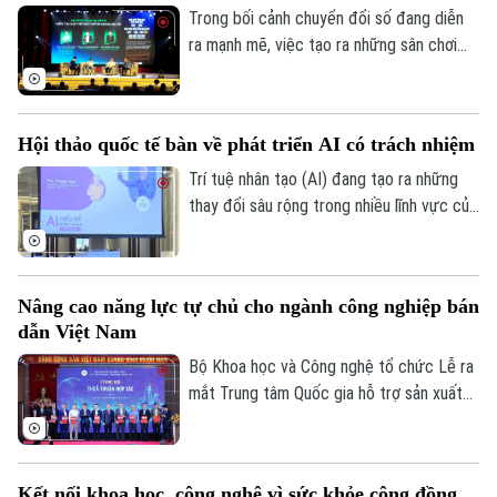
Trong bối cảnh chuyển đổi số đang diễn
ra mạnh mẽ, việc tạo ra những sân chơi
học thuật để phát hiện và bồi dưỡng nhân
lực công nghệ trẻ ngày càng được quan
tâm. Lễ phát động cuộc thi "Python
Hội thảo quốc tế bàn về phát triển AI có trách nhiệm
Master – Đấu trường Lập trình 2026" đã
được tổ chức tại Học viện Bưu chính viễn
Trí tuệ nhân tạo (AI) đang tạo ra những
thông, thu hút đông đảo học sinh, sinh
thay đổi sâu rộng trong nhiều lĩnh vực của
viên và các chuyên gia công nghệ tham
đời sống. Những vấn đề này là nội dung
dự.
trọng tâm thảo luận tại Hội thảo khoa học
quốc tế "AI – Hiểu để đồng hành" do Đại
Nâng cao năng lực tự chủ cho ngành công nghiệp bán
học Deakin (Úc) tổ chức chiều 2/7.
dẫn Việt Nam
Bộ Khoa học và Công nghệ tổ chức Lễ ra
mắt Trung tâm Quốc gia hỗ trợ sản xuất
thử chip bán dẫn - Trung tâm cấp quốc
gia đầu tiên của Việt Nam hỗ trợ sản xuất
thử chip, đánh dấu thêm một bước đi
Kết nối khoa học, công nghệ vì sức khỏe cộng đồng