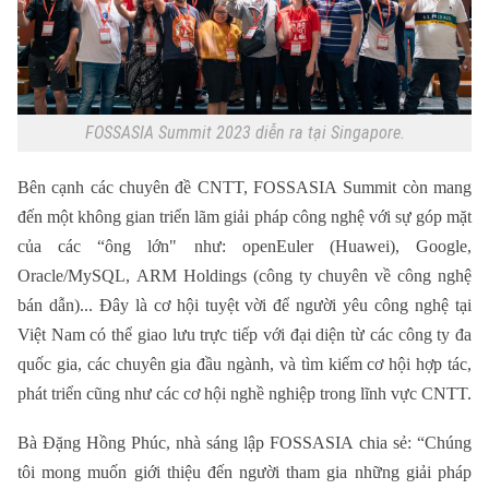
FOSSASIA Summit 2023 diễn ra tại Singapore.
Bên cạnh các chuyên đề CNTT, FOSSASIA Summit còn mang
đến một không gian triển lãm giải pháp công nghệ với sự góp mặt
của các “ông lớn" như: openEuler (Huawei), Google,
Oracle/MySQL, ARM Holdings (công ty chuyên về công nghệ
bán dẫn)... Đây là cơ hội tuyệt vời để người yêu công nghệ tại
Việt Nam có thể giao lưu trực tiếp với đại diện từ các công ty đa
quốc gia, các chuyên gia đầu ngành, và tìm kiếm cơ hội hợp tác,
phát triển cũng như các cơ hội nghề nghiệp trong lĩnh vực CNTT.
Bà Đặng Hồng Phúc, nhà sáng lập FOSSASIA chia sẻ: “Chúng
tôi mong muốn giới thiệu đến người tham gia những giải pháp