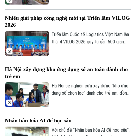
ngành nông nghiệp và môi trường. Theo
kế hoạch, Việt Nam phấn đấu đến năm
Nhiều giải pháp công nghệ mới tại Triển lãm VILOG
2045 làm chủ công nghệ sinh học thế hệ
2026
mới, công nghệ sinh học chiến lược và
công nghệ chỉnh sửa gene.
Triển lãm Quốc tế Logistics Việt Nam lần
thứ 4 VILOG 2026 quy tụ gần 500 gian
hàng từ hơn 20 quốc gia và vùng lãnh thổ.
Với chủ đề “Kiến tạo Thông minh và Bền
vững”, triển lãm năm nay trở thành không
Hà Nội xây dựng kho ứng dụng số an toàn dành cho
gian trình diễn của các giải pháp AI,
trẻ em
Robotics và tự động hóa kho vận.
Hà Nội sẽ nghiên cứu xây dựng "kho ứng
dụng số chọn lọc" dành cho trẻ em, đồng
thời triển khai nhiều giải pháp công nghệ
nhằm tạo lập môi trường mạng an toàn,
lành mạnh.
Nhân bản hóa AI để học sâu
Với chủ đề “Nhân bản hóa AI để học sâu”,