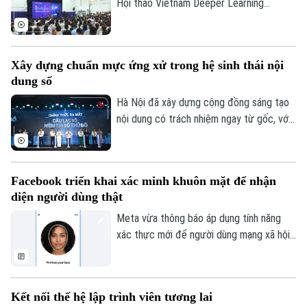
Hội thảo Vietnam Deeper Learning
Conference 2026 diễn ra tại Hà Nội đã
mang đến nhiều góc nhìn về cách đưa AI
vào trường học theo hướng nhân văn, lấy
Xây dựng chuẩn mực ứng xử trong hệ sinh thái nội
người học làm trung tâm.
dung số
Hà Nội đã xây dựng cộng đồng sáng tạo
nội dung có trách nhiệm ngay từ gốc, với
Liên hệ đường dây nóng (bấm để gọi)
Hội nghị KOL và Lễ ra mắt Câu lạc bộ
Niềm tin số Thủ đô, cùng thông điệp
Tòa soạn
Tòa soạn
“Trọn niềm tin số - Kiến tạo tương lai”.
0865.116.699 (hotline)
0865.116.699
Facebook triển khai xác minh khuôn mặt để nhận
diện người dùng thật
Meta vừa thông báo áp dụng tính năng
xác thực mới để người dùng mạng xã hội
này chứng minh tài khoản của mình thuộc
về một người thật chứ không phải sản
phẩm trí tuệ nhân tạo (AI).
Kết nối thế hệ lập trình viên tương lai