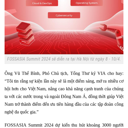
An ninh trật tự
Khoảnh khắc Hà Nội
Quân sự
Tin tức
Nhà đất
Công nghệ
Ẩm thực
Hồ sơ
Cafe sáng
Tin tức
Tàu và Xe
Người Việt 4 phương
Tài chính Ngân hàng
Đầu tư
Ô tô
Giáo dục
Doanh nghiệp
Căn hộ
FOSSASIA Summit 2024 sẽ diễn ra tại Hà Nội từ ngày 8 - 10/4.
Tàu
Tin tức
Văn hóa
Đất đai
Xe máy
Ông Vũ Thế Bình, Phó Chủ tịch, Tổng Thư ký VIA cho hay:
Tuyển sinh
Tin tức
Sức khỏe
“
Tôi tin rằng sự kiện lần này sẽ là một điểm sáng, mở ra nhiều cơ
Kinh nghiệm
Thị trường
Hướng nghiệp
hội hơn cho Việt Nam, nâng cao khả năng cạnh tranh của chúng
Làng nghề
Y tế
Thể thao
ta với các nước trong và ngoài Đông Nam Á, đồng thời giúp Việt
Đánh giá
Nam trở thành điểm đến ưu tiên hàng đầu của các tập đoàn công
Di tích
Dinh dưỡng
Bóng đá
nghệ đa quốc gia.”
Giải trí
Tư vấn sức khỏe
Quần vợt
FOSSASIA Summit 2024 dự kiến thu hút khoảng 3000 người
Tin tức