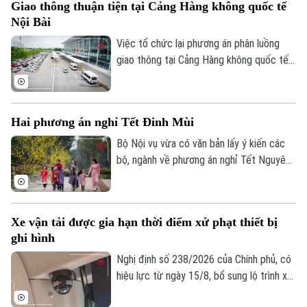
Giao thông thuận tiện tại Cảng Hàng không quốc tế
công tác giải phóng mặt bằng, phấn đấu
Nội Bài
thông xe Dự án xây dựng tuyến đường nối
từ đường Phạm Hùng đến đường Lê Đức
Việc tổ chức lại phương án phân luồng
Thọ trước ngày 30/11/2026.
giao thông tại Cảng Hàng không quốc tế
Nội Bài đang nhận được sự quan tâm của
đông đảo người dân, doanh nghiệp vận tải
và hành khách. Với những điều chỉnh đồng
Hai phương án nghỉ Tết Đinh Mùi
bộ tại ga Nội địa T1 và ga Quốc tế T2,
phương án mới được kỳ vọng giải quyết
Bộ Nội vụ vừa có văn bản lấy ý kiến các
tình trạng ùn tắc đã tồn tại trong thời
bộ, ngành về phương án nghỉ Tết Nguyên
gian dài, đồng thời nâng cao hiệu quả khai
đán Đinh Mùi 2027. Theo đó, cơ quan
thác, bảo đảm an ninh, an toàn hàng
soạn thảo đề xuất hai phương án nghỉ Tết,
không.
với thời gian nghỉ liên tục lần lượt là 7
Xe vận tải được gia hạn thời điểm xử phạt thiết bị
ngày hoặc 10 ngày.
ghi hình
Nghị định số 238/2026 của Chính phủ, có
hiệu lực từ ngày 15/8, bổ sung lộ trình xử
phạt đối với các vi phạm liên quan đến