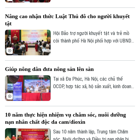
Người cao tuổi thành phố đã tổ chức Hội
nghị tập huấn chuyển đổi số cho cán bộ,
Nâng cao nhận thức Luật Thủ đô cho người khuyết
hội viên người cao tuổi trên địa bàn một
tật
số phường.
Hội Bảo trợ người khuyết tật và trẻ mồ
côi thành phố Hà Nội phối hợp với UBND
phường Vĩnh Tuy tổ chức hội nghị tập
huấn, tuyên truyền, phổ biến Luật Thủ đô
và các văn bản triển khai thi hành Luật
Giúp nông dân đưa nông sản lên sàn
cho cán bộ và người khuyết tật trên địa
bàn.
Tại xã Đa Phúc, Hà Nội, các chủ thể
OCOP, hợp tác xã, hộ sản xuất, kinh doanh
được hướng dẫn kỹ năng livestream và
trực tiếp giới thiệu sản phẩm trên môi
trường số. Đây cũng là cách đưa chuyển
10 năm thực hiện nhiệm vụ chăm sóc, nuôi dưỡng
đổi số đến gần hơn với hoạt động sản
nạn nhân chất độc da cam/dioxin
xuất, kinh doanh của người dân.
Sau 10 năm thành lập, Trung tâm Chăm
sóc, Nuôi dưỡng và Điều trị nạn nhân bị