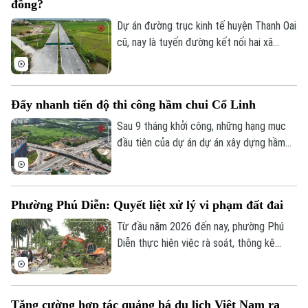
đồng?
lý.
Dự án đường trục kinh tế huyện Thanh Oai
cũ, nay là tuyến đường kết nối hai xã
Thanh Oai và Tam Hưng là dự án chậm
tiến độ kéo dài với hai lần UBND thành
phố phải gia hạn thời gian hoàn thành. Với
Đẩy nhanh tiến độ thi công hầm chui Cổ Linh
mốc thời điểm phải đưa vào khai thác
trong năm 2026, công trình có tổng mức
Sau 9 tháng khởi công, những hạng mục
Liên hệ đường dây nóng (bấm để gọi)
đầu tư gần 524 tỷ đồng này liệu có đảm
đầu tiên của dự án dự án xây dựng hầm
bảo đúng tiến độ như chỉ đạo hay sẽ tiếp
chui nút giao Cổ Linh - đường dẫn cầu
Tòa soạn
Tòa soạn
tục tồn tại cảnh rào tôn, “đắp chiếu”?
Vĩnh Tuy (phường Long Biên, Hà Nội) đã
0865.116.699 (hotline)
0865.116.699
dần dần thành hình. Các đơn vị thi công
Phường Phú Diễn: Quyết liệt xử lý vi phạm đất đai
đang “cuốn chiếu” triển khai kết cấu hầm,
đường dẫn cùng hệ thống hạ tầng kỹ
Từ đầu năm 2026 đến nay, phường Phú
thuật theo đúng kế hoạch.
Diễn thực hiện việc rà soát, thông kê
cũng như ra quân xử lý vi phạm đất đai.
Với tinh thần "nói thật, làm thật", chính
quyền địa phương đang mở đợt cao điểm
Tăng cường hợp tác quảng bá du lịch Việt Nam ra