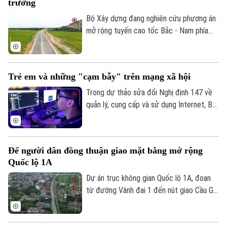
trưởng
thức đối tác công tư (PPP), loại hợp
đồng Xây dựng -Chuyển giao (BT).
Bộ Xây dựng đang nghiên cứu phương án
mở rộng tuyến cao tốc Bắc - Nam phía
Đông theo quy mô hoàn chỉnh; đồng thời,
tính toán phương án huy động nguồn lực
phù hợp nhằm bảo đảm tiến độ và hiệu
Trẻ em và những "cạm bẫy" trên mạng xã hội
quả đầu tư.
Trong dự thảo sửa đổi Nghị định 147 về
quản lý, cung cấp và sử dụng Internet, Bộ
Văn hóa, Thể thao và Du lịch đề xuất
không cho phép trẻ em dưới 16 tuổi bình
luận và chia sẻ nội dung trên mạng xã hội.
Để người dân đồng thuận giao mặt bằng mở rộng
Liệu đây có phải là giải pháp hiệu quả để
Quốc lộ 1A
bảo vệ trẻ em trên không gian mạng? Hay
sẽ làm hạn chế quyền tham gia của các
Dự án trục không gian Quốc lộ 1A, đoạn
em trong môi trường số?
từ đường Vành đai 1 đến nút giao Cầu Giẽ
là công trình có ý nghĩa đặc biệt quan
trọng. Để dự án sớm hoàn thành, các địa
phương đang nỗ lực thực hiện nhanh các