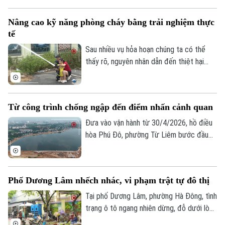
đoạn 2026-2030. Theo quyết định, tỷ lệ
bao phủ BHYT toàn quốc được giao tăng
Nâng cao kỹ năng phòng cháy bằng trải nghiệm thực
dần qua từng năm. Năm 2026, nhiều địa
tế
phương được giao chỉ tiêu ở mức cao
như Hà Nội đạt 96,25%, TP Hồ Chí Minh
Sau nhiều vụ hỏa hoạn chúng ta có thể
đạt 96%. Đến năm 2030, tất cả các tỉnh,
thấy rõ, nguyên nhân dẫn đến thiệt hại
thành phố đều phải hoàn thành mục tiêu
nghiêm trọng là do người dân thiếu kỹ
bao phủ BHYT 100%.
năng thoát nạn, sơ cứu và xử lý tình huống
ban đầu. Chính vì vậy, nhiều địa phương
Từ công trình chống ngập đến điểm nhấn cảnh quan
trên địa bàn Hà Nội đang đổi mới cách
tuyên truyền phòng cháy, chữa cháy, từ
Đưa vào vận hành từ 30/4/2026, hồ điều
nghe phổ biến sang trực tiếp trải nghiệm,
hòa Phú Đô, phường Từ Liêm bước đầu
thực hành.
đã phát huy hiệu quả trong việc điều tiết
nước, góp phần giảm tình trạng ngập úng
tại khu vực phía Tây Thủ đô.
Phố Dương Lâm nhếch nhác, vi phạm trật tự đô thị
Tại phố Dương Lâm, phường Hà Đông, tình
trạng ô tô ngang nhiên dừng, đỗ dưới lòng
đường, chợ cóc tự phát bày bán tràn lan