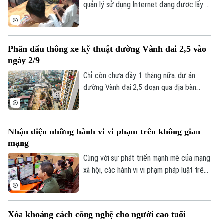
quen trong đời sống số, đặc biệt đối với
quản lý sử dụng Internet đang được lấy ý
thế hệ trẻ - lực lượng sử dụng mạng xã
kiến, trong đó đề xuất rút ngắn thời gian
hội nhiều nhất hiện nay?
chơi game của trẻ dưới 16 tuổi từ 180
phút xuống còn 60 phút mỗi ngày và
Phấn đấu thông xe kỹ thuật đường Vành đai 2,5 vào
không phân biệt chơi một game hay nhiều
ngày 2/9
game, tổng thời gian chỉ được phép là 60
phút.
Chỉ còn chưa đầy 1 tháng nữa, dự án
đường Vành đai 2,5 đoạn qua địa bàn
phường Cầu Giấy sẽ phải hoàn thành
thông xe kỹ thuật vào đúng dịp Quốc
khánh 2/9. Trên công trường, không khí
Nhận diện những hành vi vi phạm trên không gian
thi công đang diễn ra vô cùng khẩn
mạng
trương, đảm bảo yêu cầu chất lượng công
trình cũng như tiến độ thành phố đã đề
Cùng với sự phát triển mạnh mẽ của mạng
ra.
xã hội, các hành vi vi phạm pháp luật trên
không gian mạng như phát tán thông tin
giả, quảng cáo sai sự thật, lừa đảo trực
tuyến, xúc phạm danh dự, nhân phẩm vẫn
Xóa khoảng cách công nghệ cho người cao tuổi
diễn biến phức tạp. Vậy đâu là ranh giới