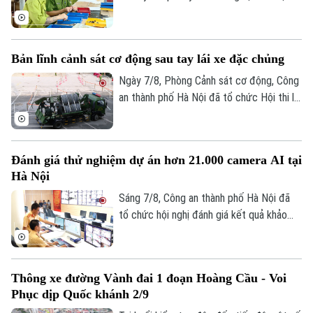
Công an tiếp nhận thực hiện trong hơn
một năm qua đã từng bước đi vào nền
nếp và đạt được nhiều kết quả tích cực.
Bản lĩnh cảnh sát cơ động sau tay lái xe đặc chủng
Ngày 7/8, Phòng Cảnh sát cơ động, Công
an thành phố Hà Nội đã tổ chức Hội thi lái
xe giỏi thực hành kỹ chiến thuật trên
phương tiện đặc chủng. Đây là sân chơi
để những tay lái thép thể hiện bản lĩnh, kỹ
Đánh giá thử nghiệm dự án hơn 21.000 camera AI tại
năng xử lý tình huống phức tạp, khẳng
Hà Nội
định sức mạnh cơ động, sẵn sàng chiến
đấu.
Sáng 7/8, Công an thành phố Hà Nội đã
tổ chức hội nghị đánh giá kết quả khảo
sát và thử nghiệm hệ thống hơn 21.000
camera AI. Trung tướng Nguyễn Thanh
Tùng, Ủy viên Ban Thường vụ Thành ủy,
Thông xe đường Vành đai 1 đoạn Hoàng Cầu - Voi
Giám đốc Công an thành phố yêu cầu dự
Phục dịp Quốc khánh 2/9
án phải bảo đảm chất lượng cao nhất, tính