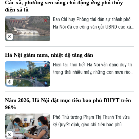
Các xã, phường ven sông chủ động ứng phó thủy
nhóm sinh viên ngành Quản trị truyền
điện xả lũ
thông đa phương tiện, Trường Đại học
FPT Hà Nội thực hiện.
Ban Chỉ huy Phòng thủ dân sự thành phố
Hà Nội đã có công văn gửi UBND các xã,
phường ven ba tuyến sông: Đà, Hồng,
Đuống, đề nghị tập trung triển khai các
biện pháp đảm bảo an toàn hạ du khi vận
Hà Nội giảm mưa, nhiệt độ tăng dần
hành hồ chứa thủy điện Hòa Bình.
Hiện tại, thời tiết Hà Nội vẫn đang duy trì
trạng thái nhiều mây, những cơn mưa rào
rải rác từ đêm 6/8 còn xuất hiện ở một
vài khu vực trong thành phố, nhiệt độ dao
động từ 26-28 độ, độ ẩm không khí giữ ở
Năm 2026, Hà Nội đặt mục tiêu bao phủ BHYT trên
mức cao trên 90% khiến cảm giác hơi ẩm
96%
ướt.
Phó Thủ tướng Phạm Thị Thanh Trà vừa
ký Quyết định, giao chỉ tiêu bao phủ
BHYT cho UBND các tỉnh, thành phố giai