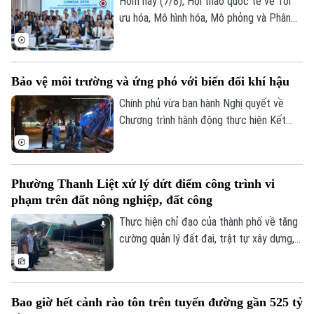
Hôm nay (7/8), Hội thảo quốc tế về Tối
ưu hóa, Mô hình hóa, Mô phỏng và Phân
tích dữ liệu - COMOSA 2026 khai mạc tại
Hà Nội. Hội thảo diễn ra trong hai ngày,
quy tụ gần 100 nhà khoa học, nhà nghiên
Bảo vệ môi trường và ứng phó với biến đổi khí hậu
cứu và chuyên gia trong nước, quốc tế
cùng trao đổi các giải pháp đưa kết quả
Chính phủ vừa ban hành Nghị quyết về
nghiên cứu vào giải quyết những bài toán
Chương trình hành động thực hiện Kết
của doanh nghiệp và xã hội.
luận số 75 của Ban Chấp hành Trung ương
Đảng khóa XIV về bảo vệ môi trường và
ứng phó với biến đổi khí hậu.
Phường Thanh Liệt xử lý dứt điểm công trình vi
phạm trên đất nông nghiệp, đất công
Thực hiện chỉ đạo của thành phố về tăng
cường quản lý đất đai, trật tự xây dựng,
phường Thanh Liệt đang tập trung triển
khai đồng bộ các giải pháp nhằm xử lý
dứt điểm các công trình vi phạm trên đất
Bao giờ hết cảnh rào tôn trên tuyến đường gần 525 tỷ
nông nghiệp, đất công do Nhà nước quản