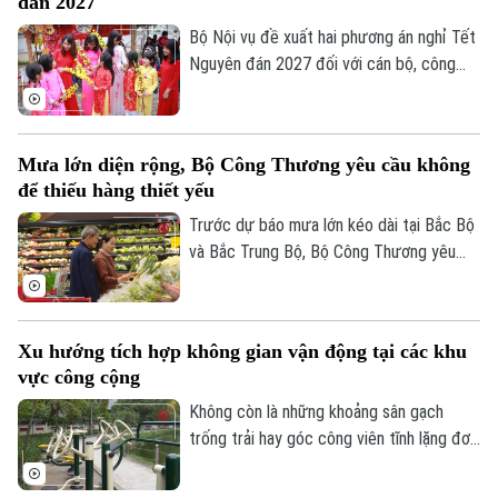
đán 2027
và cứu nạn, cứu hộ (PCCC&CNCH) tại cơ
sở.
Bộ Nội vụ đề xuất hai phương án nghỉ Tết
Nguyên đán 2027 đối với cán bộ, công
chức, viên chức, gồm nghỉ 7 ngày hoặc
10 ngày liên tục.
Mưa lớn diện rộng, Bộ Công Thương yêu cầu không
để thiếu hàng thiết yếu
Trước dự báo mưa lớn kéo dài tại Bắc Bộ
và Bắc Trung Bộ, Bộ Công Thương yêu
cầu toàn ngành chủ động ứng phó, bảo
đảm an toàn hồ chứa thủy điện, cung ứng
hàng hóa thiết yếu và xử lý nghiêm tình
Xu hướng tích hợp không gian vận động tại các khu
trạng đầu cơ, tăng giá trong thiên tai.
vực công cộng
Không còn là những khoảng sân gạch
trống trải hay góc công viên tĩnh lặng đơn
điệu, các không gian công cộng tại Thủ
đô đang trải qua cuộc dịch chuyển mạnh