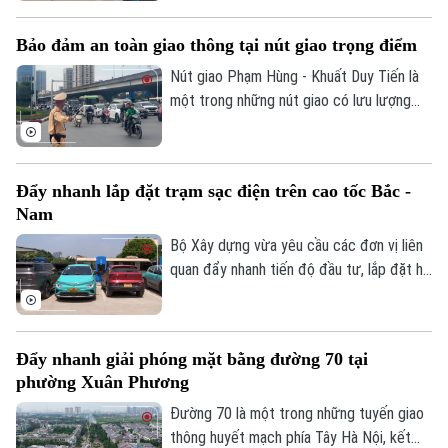
thiết bị ghi nhận hình ảnh trên xe kinh
doanh vận tải. Theo đó, doanh nghiệp và
Bảo đảm an toàn giao thông tại nút giao trọng điểm
chủ phương tiện sẽ có thêm thời gian
chuẩn bị trước khi các quy định xử phạt
Nút giao Phạm Hùng - Khuất Duy Tiến là
chính thức được áp dụng.
một trong những nút giao có lưu lượng
phương tiện lớn nhất khu vực cửa ngõ
phía Tây của Thủ đô. Cơ quan Báo và Phát
thanh, Truyền hình Hà Nội sẽ cập nhật
Đẩy nhanh lắp đặt trạm sạc điện trên cao tốc Bắc -
thông tin chi tiết về tình hình và công tác
Nam
phân luồng đảm bảo an toàn giao thông
tại đây.
Bộ Xây dựng vừa yêu cầu các đơn vị liên
quan đẩy nhanh tiến độ đầu tư, lắp đặt hệ
thống trạm sạc xe điện tại các trạm dừng
nghỉ trên tuyến cao tốc Bắc - Nam phía
Đông, đáp ứng nhu cầu sử dụng phương
Đẩy nhanh giải phóng mặt bằng đường 70 tại
tiện điện đang ngày càng gia tăng.
phường Xuân Phương
Đường 70 là một trong những tuyến giao
thông huyết mạch phía Tây Hà Nội, kết