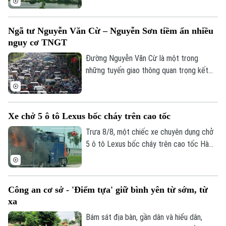
tra thực địa các dự án: Dự án xây dựng
tuyến đường kết nối đường Pháp Vân -
Ngã tư Nguyễn Văn Cừ – Nguyễn Sơn tiềm ẩn nhiều
Cầu Giẽ với đường Vành đai 3; Dự án xây
nguy cơ TNGT
dựng tuyến đường Mỹ Đình - Ba Sao - Bái
Đính (đoạn nối từ đường trục phía Nam
Đường Nguyễn Văn Cừ là một trong
đến đường Hương Sơn - Tam Chúc).
những tuyến giao thông quan trọng kết
nối khu vực trung tâm Thủ đô với các
phường phía Đông Hà Nội. Tuyến đường
có mặt cắt khá rộng, tuy nhiên, trước tình
Xe chở 5 ô tô Lexus bốc cháy trên cao tốc
trạng dừng đỗ xe trái quy định trên tuyến
đường này đã khiến cho lòng đường bị
Trưa 8/8, một chiếc xe chuyên dụng chở
thu hẹp, tiềm ẩn nhiều nguy cơ mất an
5 ô tô Lexus bốc cháy trên cao tốc Hà
toàn giao thông.
Nội - Hải Phòng, khiến ít nhất 3 chiếc bị
lửa thiêu rụi. Rất may vụ việc đã không
gây thiệt hại về người.
Công an cơ sở - 'Điểm tựa' giữ bình yên từ sớm, từ
xa
Bám sát địa bàn, gần dân và hiểu dân,