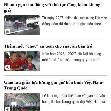
Nhanh gọn chủ động với thủ tục đăng kiểm không
bước GPMB, phụ thuộc rất nhiều vào sự
giấy
đồng thuận của người dân trong bàn giao
đất, công trình thuộc phạm vi GPMB.
Từ ngày 22/7, nhiều thủ tục trong lĩnh vực
đăng kiểm đã được đơn giản hóa theo
Thông tư 30/2026 của Bộ Xây dựng. Việc
tích hợp giấy tờ trên VNeID, VNeTraffic
và sử dụng dữ liệu điện tử không chỉ giúp
Thêm một "chốt" an toàn cho suất ăn bán trú
giảm hồ sơ giấy mà còn rút ngắn thời gian
làm thủ tục, mang lại nhiều thuận lợi cho
Năm học 2026 - 2027, Hà Nội bổ sung
người dân và doanh nghiệp.
một "chốt" an toàn trong quy trình tổ
chức bữa ăn học đường. Trong đó, UBND
cấp xã giữ vai trò trung tâm trong việc
khảo sát, xây dựng phương án và lựa chọn
Giao lưu giữa lực lượng gìn giữ hòa bình Việt Nam-
đơn vị cung cấp suất ăn, nhằm tăng
Trung Quốc
cường công khai, minh bạch và kiểm soát
chặt chẽ chất lượng bữa ăn học đường.
Lễ khai mạc Giải thể thao và giao lưu văn
hóa giữa lực lượng quân đội Việt Nam và
Trung Quốc đang thực hiện nhiệm vụ gìn