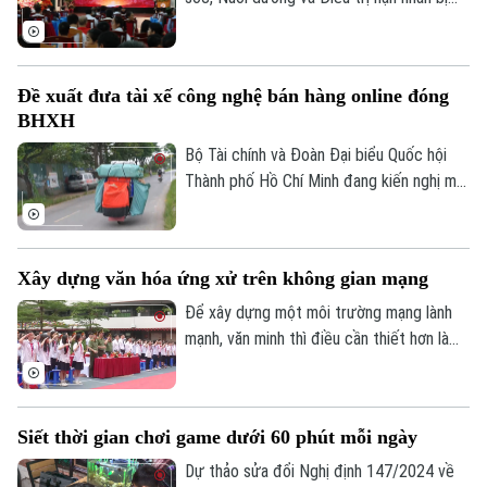
nhiễm chất độc da cam/dioxin thành phố
Xu hướng
Hà Nội trực thuộc Sở Nội Vụ Hà Nội đã
trở thành điểm tựa cho hàng trăm nạn
Đề xuất đưa tài xế công nghệ bán hàng online đóng
nhân và gia đình nạn nhân nhiễm chất độc
BHXH
da cam/dioxin trên địa bàn Thành phố.
Bộ Tài chính và Đoàn Đại biểu Quốc hội
Thành phố Hồ Chí Minh đang kiến nghị mở
rộng nhóm đối tượng đóng bảo hiểm xã
hội bắt buộc đối với người lao động có
thu nhập từ nền tảng số như tài xế công
Xây dựng văn hóa ứng xử trên không gian mạng
nghệ, người giao hàng hay người bán hàng
online trên các sàn thương mại điện tử.
Để xây dựng một môi trường mạng lành
mạnh, văn minh thì điều cần thiết hơn là
mỗi người phải hình thành văn hóa ứng xử
số, biết kiểm chứng thông tin trước khi
chia sẻ, tôn trọng sự thật và quyền, lợi ích
Siết thời gian chơi game dưới 60 phút mỗi ngày
hợp pháp của người khác. Vậy làm thế nào
để những nguyên tắc ấy trở thành thói
Dự thảo sửa đổi Nghị định 147/2024 về