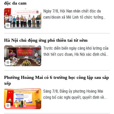
độc da cam
Ngày 7/8, Hội Nạn nhân chất độc da
cam/dioxin xã Mê Linh tổ chức tưởng
niệm 65 năm Ngày Thảm họa da cam ở
Việt Nam (10/8/1961 – 10/8/2026).
Hà Nội chủ động ứng phó thiên tai từ sớm
Trước diễn biến ngày càng khó lường của
thời tiết cực đoan, Hà Nội xác định chủ
động phòng ngừa, chuẩn bị lực lượng và
sẵn sàng ứng phó là yêu cầu xuyên suốt
trong công tác phòng, chống thiên tai và
Phường Hoàng Mai có 6 trường học công lập sau sắp
tìm kiếm cứu nạn.
xếp
Sáng 7/8, Đảng ủy phường Hoàng Mai
công bố các nghị quyết, quyết định về
sắp xếp, tổ chức lại các cơ sở giáo dục
công lập và thành lập tổ chức cơ sở Đảng