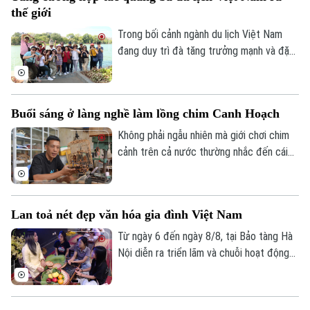
cưỡng chế, giải tỏa các trường hợp vi
thế giới
phạm đất đai, lấn chiếm đất nông nghiệp,
đất công tồn tại nhiều năm qua.
Trong bối cảnh ngành du lịch Việt Nam
đang duy trì đà tăng trưởng mạnh và đặt
mục tiêu đón khoảng 25 triệu lượt khách
quốc tế trong năm 2026, việc mở rộng
hợp tác với các đối tác có mạng lưới toàn
Buổi sáng ở làng nghề làm lồng chim Canh Hoạch
cầu được xem là giải pháp quan trọng để
nâng cao hiệu quả xúc tiến, quảng bá
Không phải ngẫu nhiên mà giới chơi chim
điểm đến.
cảnh trên cả nước thường nhắc đến cái
tên làng Vác, hay Canh Hoạch, mỗi khi tìm
một chiếc lồng đẹp. Từ lâu, nơi đây được
xem là một trong những cái nôi của nghề
Lan toả nét đẹp văn hóa gia đình Việt Nam
làm lồng chim ở Việt Nam. Mỗi sản phẩm
không chỉ đáp ứng nhu cầu nuôi chim mà
Từ ngày 6 đến ngày 8/8, tại Bảo tàng Hà
còn thể hiện trình độ chế tác, sự am hiểu
Nội diễn ra triển lãm và chuỗi hoạt động
tập tính của từng loài chim và óc thẩm mỹ
trải nghiệm văn hóa "Hương truyền tâm
của người thợ.
nối – Hành trình trở về với ký ức gia đình".
Chương trình do bảo tàng phối hợp cùng