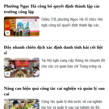
tại các đơn vị này. Với 9 trường thuộc
Phường Ngọc Hà công bố quyết định thành lập các
diện sắp xếp được tổ chức lại thành bốn
trường công lập
trường, phường Hoàng Mai đã đạt tỷ lệ
giảm 55%, vượt yêu cầu Ủy ban nhân dân
Chiều 7/8, phường Ngọc Hà tổ chức Hội
thành phố Hà Nội đề ra.
nghị công bố quyết định thành lập các
trường mầm non, tiểu học, THCS công lập
và công tác sắp xếp cán bộ trên địa bàn
phường.
Đẩy nhanh chiến dịch xác định danh tính hài cốt liệt
sĩ
Tại Hội nghị cung cấp thông tin chuyên đề
cho các cơ quan báo chí Trung ương và
thành phố do Ban Tuyên giáo và Dân vận
Thành ủy tổ chức sáng 7/8, đại diện Bộ
Tư lệnh Thủ đô Hà Nội và Sở Nội vụ đã
Nâng cao hiệu quả công tác cai nghiện và quản lý sau
thông tin về kết quả triển khai Chiến dịch
cai
"500 ngày đêm đẩy mạnh tìm kiếm, quy
tập và xác định danh tính hài cốt liệt sĩ"
Công tác quản lý nhà nước về cai nghiện
trên địa bàn Thủ đô.
ma túy và quản lý sau cai nghiện do Bộ