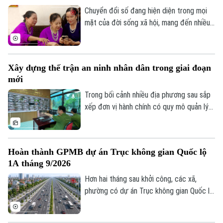
giữa quyền tự do ngôn luận và hành vi vi
Chuyển đổi số đang hiện diện trong mọi
phạm pháp luật?
mặt của đời sống xã hội, mang đến nhiều
tiện ích. Trong sự phát triển mạnh mẽ của
công nghệ, vẫn còn một bộ phận người
dân, đặc biệt là người cao tuổi, gặp khó
Xây dựng thế trận an ninh nhân dân trong giai đoạn
khăn trong tiếp cận và sử dụng các nền
mới
tảng số.
Trong bối cảnh nhiều địa phương sau sắp
xếp đơn vị hành chính có quy mô quản lý
lớn hơn, yêu cầu bảo đảm an ninh, trật tự
cũng đặt ra những nhiệm vụ mới. Bên cạnh
vai trò nòng cốt của lực lượng công an,
Hoàn thành GPMB dự án Trục không gian Quốc lộ
việc phát huy sức mạnh của nhân dân, xây
1A tháng 9/2026
dựng các mô hình tự quản và ứng dụng
công nghệ trong kết nối, trao đổi thông
Hơn hai tháng sau khởi công, các xã,
tin đang trở thành giải pháp quan trọng
phường có dự án Trục không gian Quốc lộ
để giữ gìn bình yên từ cơ sở.
1A đi qua đang đồng loạt đẩy nhanh giải
phóng mặt bằng. Hà Nội đặt mục tiêu