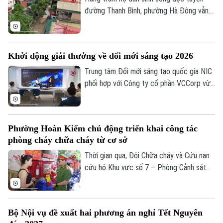
2027.
đường Thanh Bình, phường Hà Đông vẫn
đang phải chịu đựng cảnh ô nhiễm môi
trường và mất an toàn giao thông.
Nguyên nhân là bởi việc thi công dang dở
Khởi động giải thưởng về đổi mới sáng tạo 2026
tuyến cống nhánh thuộc gói thầu số 4 của
dự án xây dựng hệ thống xử lý nước thải
Trung tâm Đổi mới sáng tạo quốc gia NIC
Yên Xá. Nhiều hạng mục chưa đảm bảo an
phối hợp với Công ty cổ phần VCCorp vừa
toàn.
tổ chức họp báo công bố giải thưởng
Better Choice Awards 2026. Đây là giải
thưởng thường niên được tổ chức từ
Phường Hoàn Kiếm chủ động triển khai công tác
năm 2022 nhằm tôn vinh, khuyến khích, cổ
phòng cháy chữa cháy từ cơ sở
vũ những giá trị đổi mới sáng tạo áp dụng
trong đời sống thực phục vụ người tiêu
Thời gian qua, Đội Chữa cháy và Cứu nạn
dùng.
cứu hộ Khu vực số 7 – Phòng Cảnh sát
PCCC&CNCH – Công an thành phố Hà Nội
cùng Công an phường Hoàn Kiếm đã chủ
động triển khai nhiều giải pháp tăng
Bộ Nội vụ đề xuất hai phương án nghỉ Tết Nguyên
cường công tác phòng cháy, chữa cháy