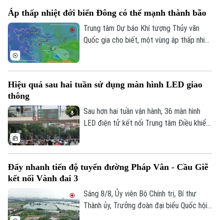
hoàn thành trong tháng 9 để tạo điều kiện
Áp thấp nhiệt đới biển Đông có thể mạnh thành bão
triển khai đồng bộ dự án gần 162.000 tỷ
đồng.
Trung tâm Dự báo Khí tượng Thủy văn
Quốc gia cho biết, một vùng áp thấp nhiệt
đới vừa hình thành ngay trên khu vực Vịnh
Bắc Bộ. Mặc dù áp thấp nhiệt đới này ít
có khả năng mạnh lên thành bão và không
Hiệu quả sau hai tuần sử dụng màn hình LED giao
đi trực tiếp vào đất liền, nhưng diễn biến
thông
của nó vẫn sẽ gây ra thời tiết xấu cho
vùng biển phía Bắc và khu vực Hà Nội
Sau hơn hai tuần vận hành, 36 màn hình
trong những ngày tới.
LED điện tử kết nối Trung tâm Điều khiển
giao thông Công an Hà Nội đã phát huy rõ
hiệu quả. Việc cập nhật thông tin thời gian
thực giúp người dân chủ động chọn lộ
Đẩy nhanh tiến độ tuyến đường Pháp Vân - Cầu Giẽ
trình, hạn chế tối đa đi vào các điểm ùn
kết nối Vành đai 3
tắc.
Sáng 8/8, Ủy viên Bộ Chính trị, Bí thư
Thành ủy, Trưởng đoàn đại biểu Quốc hội
thành phố Hà Nội Trần Đức Thắng đi kiểm