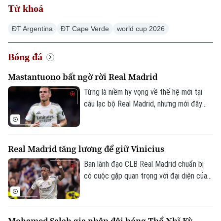
Từ khoá
ĐT Argentina
ĐT Cape Verde
world cup 2026
Bóng đá
Mastantuono bất ngờ rời Real Madrid
Từng là niềm hy vọng về thế hệ mới tại
câu lạc bộ Real Madrid, nhưng mới đây
cầu thủ người Argentina Mastatuono đã
gây bất ngờ khi phải rời đội bóng Hoàng
gia Tây Ban Nha theo dạng cho mượn.
Real Madrid tăng lương để giữ Vinicius
Ban lãnh đạo CLB Real Madrid chuẩn bị
có cuộc gặp quan trọng với đại diện của
Vinicius, nhằm nối lại đàm phán gia hạn với
ngôi sao người Brazil.
Mohamed Salah gia nhập đội bóng Thổ Nhĩ Kỳ