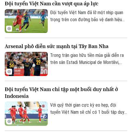
Đội tuyển Việt Nam cần vượt qua áp lực
New Zealand, qua đó có được chiến
thắng đầu tiên tại giải.
Đội tuyển Việt Nam đã lỡ một nhịp quan
trọng trên con đường bảo vệ danh hiệu
vô địch ASEAN Cup. Tuy nhiên, thời điểm
khó khăn và chịu nhiều sức ép trước trận
đấu với Indonesia cũng là lúc thầy trò HLV
Arsenal phô diễn sức mạnh tại Tây Ban Nha
Kim Sang Sik cần chứng minh bản lĩnh.
Trong trận giao hữu tiền mùa giải diễn ra
trên sân Estadi Municipal de Montilivi,
Arsenal đã khẳng định sức mạnh vượt trội
khi đánh bại Girona với tỷ số thuyết phục
4-1.
Đội tuyển Việt Nam chỉ tập một buổi duy nhất ở
Indonesia
Với quỹ thời gian cực kỳ eo hẹp, đội
tuyển Việt Nam sẽ chỉ có 1 buổi tập duy
nhất tại Bogor, địa điểm cách Jakarta
60km, nơi diễn ra trận đấu với chủ nhà