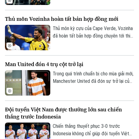
mới.
Thủ môn Vozinha hoàn tất bản hợp đồng mới
Thủ môn kỳ cựu của Cape Verde, Vozinha
đã hoàn tất bản hợp đồng chuyên tới thi
đấu cho CLB Chile - Colo Colo sáu tháng,
kèm theo khả năng gia hạn thêm một năm.
Man United đón 4 trụ cột trở lại
Trong quá trình chuẩn bị cho mùa giải mới,
Manchester United đã đón sự trở lại của
bốn trụ cột gồm Bruno Fernandes, Diogo
Dalot, Matheus Cunha và Noussair
Mazraoui sau kỳ World Cup 2026.
Đội tuyển Việt Nam được thưởng lớn sau chiến
thắng trước Indonesia
Chiến thắng thuyết phục 3-0 trước
Indonesia không chỉ giúp đội tuyển Việt