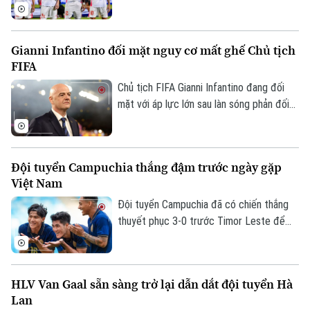
Nam mở rộng cơ hội giành vé vào bán kết
ASEAN Cup 2026, mà còn mang về khoản
thưởng khích lệ tinh thần đầy giá trị.
Gianni Infantino đối mặt nguy cơ mất ghế Chủ tịch
Theo dõi Hà Nội On
FIFA
Chủ tịch FIFA Gianni Infantino đang đối
mặt với áp lực lớn sau làn sóng phản đối
liên quan đến kế hoạch bán 20% cổ phần
một đơn vị quản lý các giải đấu của FIFA
cho nhà đầu tư tư nhân. Nhiều liên đoàn
Đội tuyển Campuchia thắng đậm trước ngày gặp
bóng đá châu Âu đã rút lại sự ủng hộ đối
Việt Nam
với ông, trong khi UEFA và CONCACAF
cũng công khai mất niềm tin vào ban lãnh
Đội tuyển Campuchia đã có chiến thắng
đạo FIFA.
thuyết phục 3-0 trước Timor Leste để
tạo đà tâm lý thuận lợi trước chuyến làm
khách trên sân Mỹ Đình.
HLV Van Gaal sẵn sàng trở lại dẫn dắt đội tuyển Hà
Lan