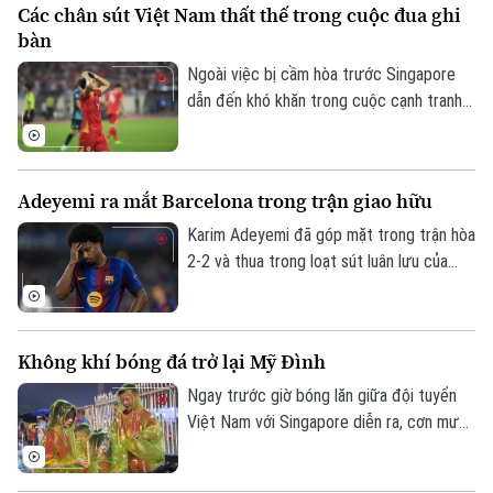
Các chân sút Việt Nam thất thế trong cuộc đua ghi
Số 3-5 Huỳnh Thúc Kháng-Phường Láng-Hà Nội
ngôi sao chạy cánh tái xuất sân cỏ sau
bàn
quãng thời gian dài phải ngồi ngoài lề.
Giám đốc: VŨ MINH TUẤN
Ngoài việc bị cầm hòa trước Singapore
Phó Giám đốc: Nguyễn Kim Khiêm, Nguyễn Minh Đức, Nguyễn Thành Lợi
dẫn đến khó khăn trong cuộc cạnh tranh
tại bảng A, đội tuyển Việt Nam còn thất
thế trong cuộc cạnh tranh ghi bàn. Việc
các chân sút của HLV Kim Sang Sik tịt
Adeyemi ra mắt Barcelona trong trận giao hữu
ngòi ở trận hòa tại Mỹ Đình cũng làm thay
đổi cục diện cuộc đua cá nhân.
Karim Adeyemi đã góp mặt trong trận hòa
2-2 và thua trong loạt sút luân lưu của
Barcelona trước Birmingham City ở
chuyến du đấu tiền mùa giải vào đêm
31/7.
Không khí bóng đá trở lại Mỹ Đình
Ngay trước giờ bóng lăn giữa đội tuyển
Việt Nam với Singapore diễn ra, cơn mưa
lớn khiến nhiều người lo ngại bầu không khí
trên khán đài Mỹ Đình sẽ bị ảnh hưởng