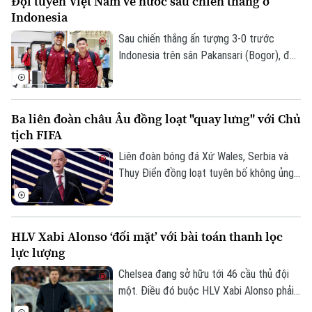
Đội tuyển Việt Nam về nước sau chiến thắng ở
Đã phát sóng
Indonesia
Golf
Sao
Sau chiến thắng ấn tượng 3-0 trước
Indonesia trên sân Pakansari (Bogor), đội
Điện ảnh
tuyển Việt Nam đã trở về Hà Nội để
chuẩn bị cho lượt trận cuối bảng A
Thời trang
ASEAN Cup 2026 gặp Campuchia.
Ba liên đoàn châu Âu đồng loạt "quay lưng" với Chủ
Âm nhạc
tịch FIFA
Liên đoàn bóng đá Xứ Wales, Serbia và
Thụy Điển đồng loạt tuyên bố không ủng
hộ Gianni Infantino tái đắc cử Chủ tịch
FIFA, khiến cuộc khủng hoảng quyền lực
tại cơ quan bóng đá thế giới tiếp tục leo
HLV Xabi Alonso ‘đối mặt’ với bài toán thanh lọc
thang.
lực lượng
Chelsea đang sở hữu tới 46 cầu thủ đội
một. Điều đó buộc HLV Xabi Alonso phải
sớm thanh lọc lực lượng trước mùa giải