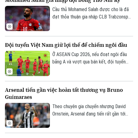
Cầu thủ Mohamed Salah được cho là đã
đạt thỏa thuận gia nhập CLB Trabzonspor
theo dạng chuyển nhượng tự do sau khi
chia tay Liverpool vào cuối mùa giải
2025/26.
Đội tuyển Việt Nam giữ lợi thế để chiếm ngôi đầu
Ở ASEAN Cup 2026, nếu đoạt ngôi đầu
bảng A và vượt qua bán kết, đội tuyển
Việt Nam sẽ đá trận chung kết lượt về
Chuyên mục
trên sân nhà Mỹ Đình. Mục tiêu đầu tiên là
Thời sự
ngôi đầu đã ở rất gần thầy trò HLV Kim
Arsenal tiến gần việc hoàn tất thương vụ Bruno
Sang Sik, khi chúng ta có những lợi thế rõ
Guimaraes
ràng trước lượt trận cuối vòng bảng với
Hà Nội
Hà Nội
Campuchia sau đây 2 ngày.
Theo chuyên gia chuyển nhượng David
Ornstein, Arsenal đang tiến rất gần tới
Chính trị
Nhịp sống Hà Nội
Thế giới
việc chiêu mộ tiền vệ Bruno Guimaraes từ
Newcastle United khi hai CLB đã tiến sát
Xã hội
Người Hà Nội
Tin tức
thỏa thuận toàn diện và ngôi sao người
Kinh tế