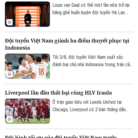
Louis van Gaal có thể một lần nữa trở lại
băng ghế huấn luyện đội tuyển Hà Lan.
Theo các nguồn tin thân cận với chiến
lược gia 74 tuổi, ông sẵn sàng bước vào
quá trình đàm phán nếu nhận được lời mời
Đội tuyển Việt Nam giành ba điểm thuyết phục tại
chính thức.
Indonesia
Tối 3/8, đội tuyển Việt Nam xuất sắc
đánh bại chủ nhà Indonesia trong trận cầu
tâm điểm. Kết quả "phải thắng" này giúp
đoàn quân của HLV Kim Sang-sik chính
thức mở toang cánh cửa tiến vào bán kết.
Liverpool lần đầu thất bại cùng HLV Iraola
Ở trận giao hữu với Leeds United tại
Chicago, Liverpool có 2 bàn thắng dẫn
trước trong hiệp 1 nhưng tới hiệp 2,
Leeds vùng lên và có màn ngược dòng ấn
tượng với 4 bàn thắng. Liverpool chấp
Đội hình tối ưu của đội tuyển Việt Nam trước