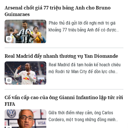
nhưng thực tế lại hoàn toàn trái ngược.
Arsenal chốt giá 77 triệu bảng Anh cho Bruno
Trong màn mưa trắng xóa, dòng người vẫn
Guimaraes
đổ về sân vận động, mang theo cờ đỏ, áo
đấu và niềm tin dành cho đội tuyển Việt
Pháo thủ đã gửi lời đề nghị mới trị giá
Nam.
khoảng 77 triệu bảng Anh để có được
chữ ký của Bruno Guimaraes và được phía
Newcastle chấp thuận. Mức phí cuối cùng
có thể cán mốc 80 triệu bảng Anh tùy
Real Madrid đẩy nhanh thương vụ Yan Diomande
thuộc vào các điều khoản phụ phí.
Real Madrid đã tạm hoãn kế hoạch chiêu
mộ Rodri từ Man City để dồn lực cho
thương vụ Yan Diomande. Nếu hoàn tất
việc gia nhập Real Madrid, cầu thủ người
Bờ Biển Ngà sẽ trở thành bản hợp đồng
Cố vấn cấp cao của ông Gianni Infantino lập tức rời
đắt giá nhất lịch sử đội chủ sân Bernabeu,
FIFA
với mức giá không dưới 130 triệu euro.
Giữa thời điểm nhạy cảm, ông Carlos
Cordeiro, một trong những đồng minh
thân cận của chủ tịch Gianni Infantino, bất