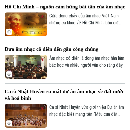
cổ điển Việt Nam tổ chức với sự đồng
Hồ Chí Minh – nguồn cảm hứng bất tận của âm nhạc
hành của Công ty Impressivo Production
& Enterprise.
Giữa dòng chảy của âm nhạc Việt Nam,
những ca khúc về Hồ Chí Minh luôn giữ
một vị trí đặc biệt. Không chỉ là những
giai điệu nghệ thuật, đó còn là tình cảm,
niềm kính yêu và lòng biết ơn sâu sắc của
Đưa âm nhạc cổ điển đến gần công chúng
nhân dân dành cho vị lãnh tụ vĩ đại của dân
tộc.
Âm nhạc cổ điển là dòng âm nhạc hàn lâm
bác học và nhiều người vẫn cho rằng đây
là một thể loại khó tiếp cận, đặc biệt là
giới trẻ. Với mong muốn đưa nhạc cổ điển
đến gần hơn với công chúng, Bảo tàng
Ca sĩ Nhật Huyền ra mắt dự án âm nhạc về đất nước
Văn học Việt Nam đã tổ chức chương
và hoà bình
trình giao lưu nghệ thuật “Âm nhạc thay
đổi cuộc sống”, với sự tham gia của hai
Ca sĩ Nhật Huyền vừa giới thiệu Dự án âm
Bản quyền thuộc về Cơ quan Báo và Phát thanh Truyền hình Hà Nội Giấy
nghệ sĩ piano Lưu Hồng Quang và Lưu
nhạc đặc biệt mang tên “Màu của đất
phép số: Số 63/GP-TTDT, cấp ngày 10/05/2023
Đức Anh.
nước, màu của hòa bình” với mong muốn
TRANG THÔNG TIN ĐIỆN TỬ
lan tỏa tình yêu quê hương, niềm tự hào