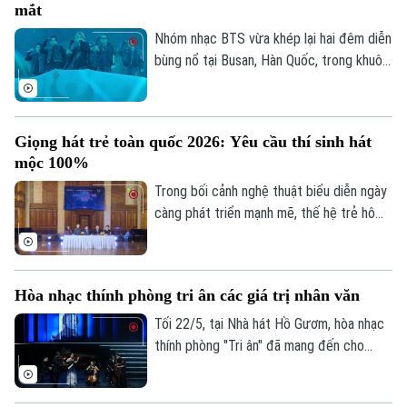
mắt
và khát vọng cống hiến của thế hệ trẻ
Việt Nam.
Nhóm nhạc BTS vừa khép lại hai đêm diễn
bùng nổ tại Busan, Hàn Quốc, trong khuôn
khổ chuyến lưu diễn thế giới ARIRANG
diễn ra đúng dịp kỷ niệm 13 năm ra mắt
của nhóm. Sự kiện đã thu hút hơn 220.000
Giọng hát trẻ toàn quốc 2026: Yêu cầu thí sinh hát
khán giả trực tiếp cùng hàng triệu người
mộc 100%
hâm mộ theo dõi trực tuyến trên toàn
cầu.
Trong bối cảnh nghệ thuật biểu diễn ngày
càng phát triển mạnh mẽ, thế hệ trẻ hôm
nay luôn khao khát được khẳng định cá
tính và theo đuổi đam mê âm nhạc của
riêng mình. Tiếp bước dòng chảy đó,
Hòa nhạc thính phòng tri ân các giá trị nhân văn
Cuộc thi Giọng hát trẻ toàn quốc năm
2026 đã được khởi động nhằm hướng tới
Tối 22/5, tại Nhà hát Hồ Gươm, hòa nhạc
mục tiêu phát hiện, bồi dưỡng và nâng
thính phòng "Tri ân" đã mang đến cho
tầm những tài năng thanh nhạc triển vọng
công chúng những thanh âm tinh tế và
trên khắp mọi miền đất nước
giàu cảm xúc. Chương trình do Hội Nhạc