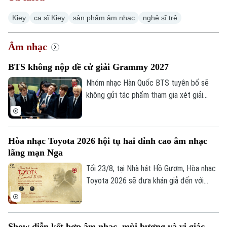
Kiey
ca sĩ Kiey
sản phẩm âm nhạc
nghệ sĩ trẻ
Âm nhạc
BTS không nộp đề cử giải Grammy 2027
Nhóm nhạc Hàn Quốc BTS tuyên bố sẽ
không gửi tác phẩm tham gia xét giải
Grammy lần thứ 69, nhằm phản đối việc
Viện Hàn lâm Ghi âm Mỹ bổ sung hạng
mục mới dành riêng cho nhạc pop châu Á.
Hòa nhạc Toyota 2026 hội tụ hai đỉnh cao âm nhạc
lãng mạn Nga
Tối 23/8, tại Nhà hát Hồ Gươm, Hòa nhạc
Toyota 2026 sẽ đưa khán giả đến với
những kiệt tác của âm nhạc lãng mạn Nga.
Dưới sự chỉ huy của nhạc trưởng Honna
Tetsuji, pianist Lưu Đức Anh cùng Dàn
Show diễn kết hợp âm nhạc, mùi hương và vị giác