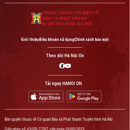
nước trong giai đoạn mới.
TRANG THÔNG TIN ĐIỆN TỬ
BÁO VÀ PHÁT THANH
& TRUYỀN HÌNH HÀ NỘI
Giới thiệu
Điều khoản sử dụng
Chính sách bảo mật
Theo dõi Hà Nội On
Tải ngay HANOI ON
Bản quyền thuộc về Cơ quan Báo và Phát thanh Truyền hình Hà Nội
Giấy phép số: 63/GP-TTĐT, cấp ngày 10/05/2023