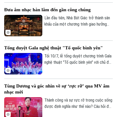
(09/7/2023 - 09/7/2026).
Đưa âm nhạc hàn lâm đến gần công chúng
Lần đầu tiên, Nhà Bát Giác trở thành sân
khấu của một chương trình giao hưởng
quốc tế, mở ra cách tiếp cận mới để đưa
âm nhạc hàn lâm đến gần hơn với công
chúng. Đây không chỉ là một sự kiện nghệ
Tổng duyệt Gala nghệ thuật "Tổ quốc bình yên"
thuật mà còn là cách Hà Nội làm mới
không gian văn hóa công cộng và khẳng
Tối 10/7, lễ tổng duyệt chương trình Gala
định hình ảnh thành phố sáng tạo.
nghệ thuật "Tổ quốc bình yên" với chủ đề
"Dòng chảy" đã diễn ra, hứa hẹn mang đến
những màn biểu diễn đặc sắc. Ủy viên
Trung ương Đảng, Thứ trưởng Bộ Công
Tùng Dương và góc nhìn về sự ‘rực rỡ’ qua MV âm
an, Thượng tướng Phạm Thế Tùng dự và
nhạc mới
chỉ đạo buổi tổng duyệt.
Thành công và sự rực rỡ trong cuộc sống
được định nghĩa như thế nào? Câu hỏi đầy
trăn trở này vừa được nam ca sĩ Tùng