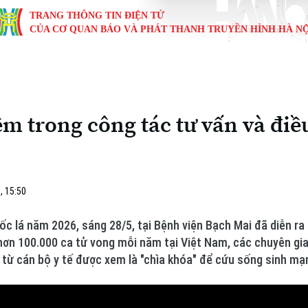
TRANG THÔNG TIN ĐIỆN TỬ
CỦA CƠ QUAN BÁO VÀ PHÁT THANH TRUYỀN HÌNH HÀ NỘ
KINH TẾ
NHÀ ĐẤT
TÀU VÀ XE
GIÁO DỤC
VĂN HÓA
SỨC KHỎ
i
Tin tức
Tin tức
Ô tô
Tin tức
Tin tức
Y tế
ệm trong công tác tư vấn và điề
ự
Cafe sáng
Đầu tư
Tàu
Tuyển sinh
Làng nghề
Dinh dư
Nội
Tài chính Ngân hàng
Căn hộ
Xe máy
Hướng nghiệp
Di tích
Tư vấn 
, 15:50
iệt 4 phương
Doanh nghiệp
Đất đai
Thị trường
c lá năm 2026, sáng 28/5, tại Bệnh viện Bạch Mai đã diễn ra 
Kinh nghiệm
Đánh giá
i hơn 100.000 ca tử vong mỗi năm tại Việt Nam, các chuyên gi
n từ cán bộ y tế được xem là "chìa khóa" để cứu sống sinh mạ