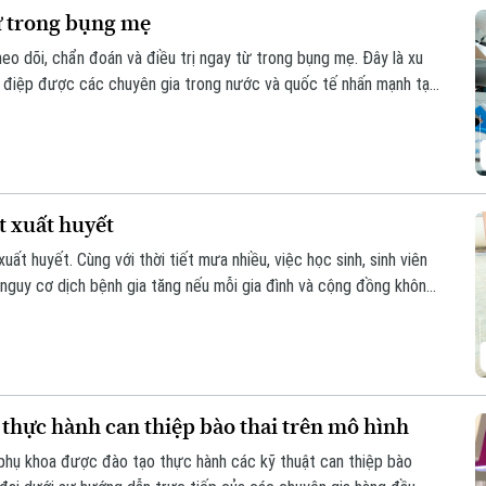
ừ trong bụng mẹ
eo dõi, chẩn đoán và điều trị ngay từ trong bụng mẹ. Đây là xu
g điệp được các chuyên gia trong nước và quốc tế nhấn mạnh tại
 đoán trước sinh đến điều trị can thiệp bào thai đa chuyên
t xuất huyết
t huyết. Cùng với thời tiết mưa nhiều, việc học sinh, sinh viên
 nguy cơ dịch bệnh gia tăng nếu mỗi gia đình và cộng đồng không
 chống.
 thực hành can thiệp bào thai trên mô hình
n phụ khoa được đào tạo thực hành các kỹ thuật can thiệp bào