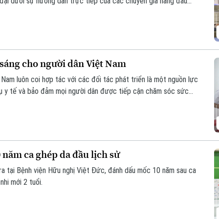
 đại dưới sự hướng dẫn trực tiếp của các chuyên gia hàng đầu
hổ Hội thảo Quốc tế về Y học bào thai 2026.
sáng cho người dân Việt Nam
t Nam luôn coi hợp tác với các đối tác phát triển là một nguồn lực
vụ y tế và bảo đảm mọi người dân được tiếp cận chăm sóc sức
 chăm sóc mắt và phòng chống mù lòa, Orbis - tổ chức phi chính
t Việt Nam suốt 30 năm.
 năm ca ghép da đầu lịch sử
ra tại Bệnh viện Hữu nghị Việt Đức, đánh dấu mốc 10 năm sau ca
nhi mới 2 tuổi.