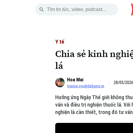
Thứ Sáu
THỜI SỰ
HÀ NỘI
THẾ GIỚI
07 Tháng 08, 2026
Hà Nội
Nhịp sống Hà Nộ
Tin tức
Y tế
Chia sẻ kinh nghi
Chính trị
Người Hà Nội
Quân s
lá
Xã hội
Khoảnh khắc Hà 
Hồ sơ
Hoa Mai
An ninh trật tự
Ẩm thực
28/05/2026
Người V
hoamai.ngo@daihanoi.vn
Hưởng ứng Ngày Thế giới không thuố
Công nghệ
vấn và điều trị nghiện thuốc lá. Vớ
nghiện là cần thiết, trong đó tư vấ