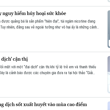
y nguy hiểm hủy hoại sức khỏe
à được quảng bá là sản phẩm "hiện đại", túi ngậm nicotine đang
. Tuy nhiên, đằng sau vẻ ngoài tưởng như vô hại ấy là những cảnh
g hệ lụy với sức khỏe và thách thức mới đối với công tác quản
 dịch’ cận thị
 mặt với một “đại dịch” cận thị khi tỷ lệ trẻ em và thanh thiếu
Đây là cảnh báo được các chuyên gia đưa ra tại hội thảo “Giải
 được báo Nhân dân tổ chức.
g dịch sốt xuất huyết vào mùa cao điểm