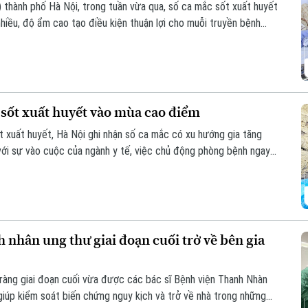
thành phố Hà Nội, trong tuần vừa qua, số ca mắc sốt xuất huyết
nhiều, độ ẩm cao tạo điều kiện thuận lợi cho muỗi truyền bệnh
sốt xuất huyết vào mùa cao điểm
 xuất huyết, Hà Nội ghi nhận số ca mắc có xu hướng gia tăng
 với sự vào cuộc của ngành y tế, việc chủ động phòng bệnh ngay
là giải pháp quan trọng để ngăn chặn dịch lây lan.
 nhân ung thư giai đoạn cuối trở về bên gia
ràng giai đoạn cuối vừa được các bác sĩ Bệnh viện Thanh Nhàn
iúp kiểm soát biến chứng nguy kịch và trở về nhà trong những