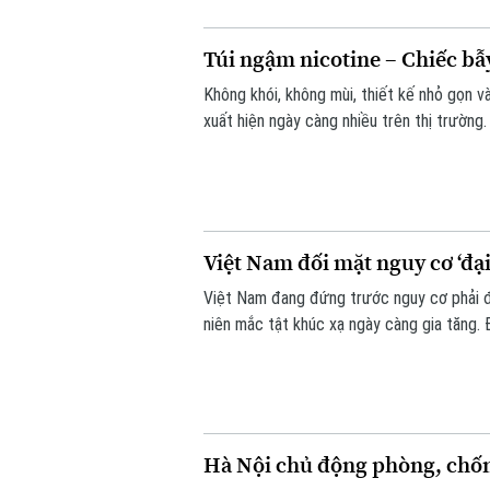
Túi ngậm nicotine – Chiếc bẫ
Không khói, không mùi, thiết kế nhỏ gọn v
xuất hiện ngày càng nhiều trên thị trường
báo về nguy cơ gây nghiện cực mạnh, nhữn
lý.
Việt Nam đối mặt nguy cơ ‘đại
Việt Nam đang đứng trước nguy cơ phải đối
niên mắc tật khúc xạ ngày càng gia tăng. 
pháp nâng cao thị lực trong thời đại số”
Hà Nội chủ động phòng, chốn