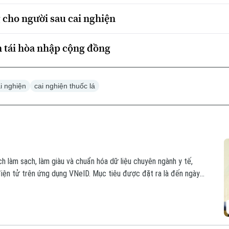
 cho người sau cai nghiện
n tái hòa nhập cộng đồng
i nghiện
cai nghiện thuốc lá
ch làm sạch, làm giàu và chuẩn hóa dữ liệu chuyên ngành y tế,
điện tử trên ứng dụng VNeID. Mục tiêu được đặt ra là đến ngày
n địa bàn thành phố đều có một Sổ sức khỏe điện tử.