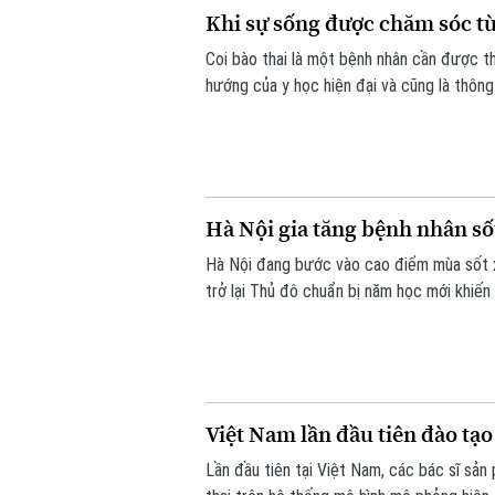
Khi sự sống được chăm sóc t
Coi bào thai là một bệnh nhân cần được th
hướng của y học hiện đại và cũng là thôn
Hội thảo quốc tế "Y học bào thai: Từ chẩn
ngành", diễn ra chiều 7/8 tại Hà Nội.
Hà Nội gia tăng bệnh nhân số
Hà Nội đang bước vào cao điểm mùa sốt xuấ
trở lại Thủ đô chuẩn bị năm học mới khiến
chủ động thực hiện các biện pháp phòng,
Việt Nam lần đầu tiên đào tạo
Lần đầu tiên tại Việt Nam, các bác sĩ sả