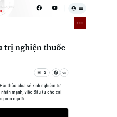
I
E
THỂ THAO
GIẢI TRÍ
ĐÃ PHÁT SÓNG
Bóng đá
Tin tức
u trị nghiện thuốc
ỡng
Quần vợt
Sao
sức khỏe
Golf
Điện ảnh
0
Thời trang
Hội thảo chia sẻ kinh nghiệm tư
Âm nhạc
a nhấn mạnh, việc đầu tư cho cai
ng con người.