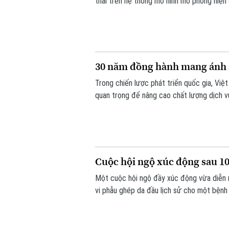
thai trên hệ thống mô hình mô phỏng hiện
thế giới. Hoạt động diễn ra trong khuôn k
30 năm đồng hành mang ánh 
Trong chiến lược phát triển quốc gia, Việ
quan trọng để nâng cao chất lượng dịch 
khỏe công bằng, bền vững. Trong lĩnh vực
phủ quốc tế - đã đồng hành với ngành mắ
Cuộc hội ngộ xúc động sau 10
Một cuộc hội ngộ đầy xúc động vừa diễn 
vi phẫu ghép da đầu lịch sử cho một bệnh 