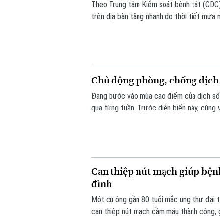
Theo Trung tâm Kiểm soát bệnh tật (CDC) 
trên địa bàn tăng nhanh do thời tiết mưa 
phát triển.
Chủ động phòng, chống dịch 
Đang bước vào mùa cao điểm của dịch sốt
qua từng tuần. Trước diễn biến này, cùng
từ mỗi gia đình, mỗi khu dân cư được xem 
Can thiệp nút mạch giúp bệnh
đình
Một cụ ông gần 80 tuổi mắc ung thư đại t
can thiệp nút mạch cầm máu thành công, g