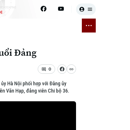
I
E
THỂ THAO
GIẢI TRÍ
ĐÃ PHÁT SÓNG
Bóng đá
Tin tức
tuổi Đảng
ỡng
Quần vợt
Sao
sức khỏe
Golf
Điện ảnh
0
Thời trang
ủy Hà Nội phối hợp với Đảng ủy
ễn Văn Hạp, đảng viên Chi bộ 36.
Âm nhạc