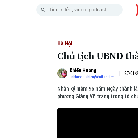
Thứ Sáu
THỜI SỰ
HÀ NỘI
THẾ GIỚI
07 Tháng 08, 2026
Hà Nội
Nhịp sống Hà Nộ
Tin tức
Hà Nội
Chủ tịch UBND th
Chính trị
Người Hà Nội
Quân s
Khiếu Hương
Xã hội
Khoảnh khắc Hà 
Hồ sơ
27/01/2
linhhuong.khieu@daihanoi.vn
An ninh trật tự
Ẩm thực
Người V
Nhân kỷ niệm 96 năm Ngày thành lậ
phường Giảng Võ trang trọng tổ chứ
Công nghệ
Skip Ad