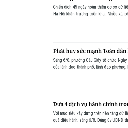
Chiến dịch 45 ngày hoàn thiện cơ sở dữ l
Hà Nội khẩn trương triển khai. Nhiều xã,
vừa nâng cao chất lượng dữ liệu. Tại phườ
nét.
Phát huy sức mạnh Toàn dân 
Sáng 6/8, phường Cầu Giấy tổ chức Ngày 
của lãnh đạo thành phố, lãnh đạo phường, 
đông đảo nhân dân trên địa bàn.
Đưa 4 dịch vụ hành chính tro
Với mục tiêu xây dựng trên nền tảng dữ l
quả điều hành, sáng 6/8, Đảng ủy UBND th
chính của Đảng lên môi trường điện tử c