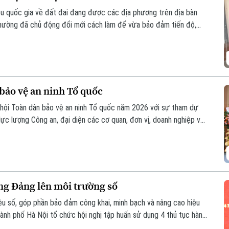
iệu quốc gia về đất đai đang được các địa phương trên địa bàn
 phường đã chủ động đổi mới cách làm để vừa bảo đảm tiến độ,
ng Lĩnh Nam, nhiều giải pháp sáng tạo đang phát huy hiệu quả rõ
bảo vệ an ninh Tổ quốc
hội Toàn dân bảo vệ an ninh Tổ quốc năm 2026 với sự tham dự
lực lượng Công an, đại diện các cơ quan, đơn vị, doanh nghiệp và
ng Đảng lên môi trường số
iệu số, góp phần bảo đảm công khai, minh bạch và nâng cao hiệu
ành phố Hà Nội tổ chức hội nghị tập huấn sử dụng 4 thủ tục hành
ho các tổ chức cơ sở Đảng trực thuộc.