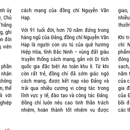
nh ủy
cách mạng của đồng chí Nguyễn Văn
giao,
Time
, Chủ
Hạp.
nhiều
Thắng
thưởn
Với 91 tuổi đời, hơn 70 năm đứng trong
, ghi
hàng ngũ của Đảng, đồng chí Nguyễn Văn
Khi t
ọn đời
Hạp là người con ưu tú của quê hương
chí 
 viên
Hiệp Hòa, tỉnh Bắc Ninh – vùng đất giàu
phẩm
truyền thống cách mạng, gắn với Di tích
đóng 
 phần
quốc gia đặc biệt An toàn khu II. Từ khi
sạch
 nhận
còn rất trẻ, đồng chí đã sớm giác ngộ
năm t
không
cách mạng, được kết nạp vào Đảng và
của c
n, thể
trải qua nhiều cương vị công tác trong
gia đ
i với
lĩnh vực y tế, đào tạo và công tác Đảng.
của Đ
ghiệp
Đồng chí luôn nêu cao tinh thần trách
bồi đ
nhiệm, hoàn thành tốt nhiệm vụ được
các t