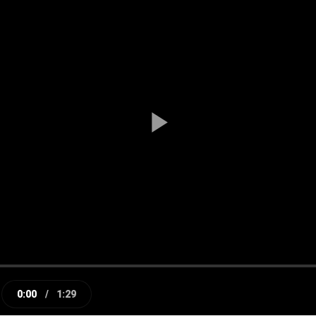
Play
Video
0:00
/
1:29
e
Current
Duration