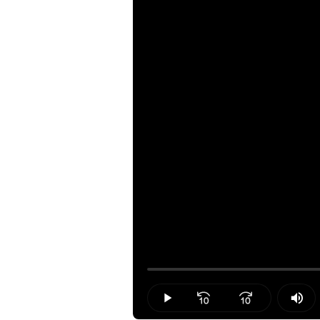
Loaded
:
0.00%
Play
Mut