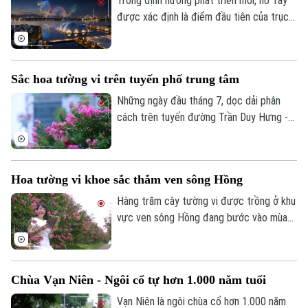
Trong định hướng phát triển mới, hồ Tây
được xác định là điểm đầu tiên của trục
hồ Tây - Cổ Loa - Gia Bình - 1 trong 9 trục
động lực phát triển của Thủ đô Hà Nội,
kết nối trung tâm lịch sử với các không
Theo dõi Hà Nội On
Sắc hoa tường vi trên tuyến phố trung tâm
gian phát triển mới.
Những ngày đầu tháng 7, dọc dải phân
cách trên tuyến đường Trần Duy Hưng -
Nguyễn Chí Thanh, sắc hồng của hoa
tường vi đang vào mùa nở rộ, tạo nên
điểm nhấn cảnh quan đầy sức sống giữa
Hoa tường vi khoe sắc thắm ven sông Hồng
lòng Thủ đô.
Hàng trăm cây tường vi được trồng ở khu
vực ven sông Hồng đang bước vào mùa
nở rộ, khoe sắc thắm, tạo nên một khung
cảnh đầy thơ mộng, khiến bất cứ ai đi
ngang qua cũng muốn dừng chân để ngắm
Chùa Vạn Niên - Ngôi cổ tự hơn 1.000 năm tuổi
nhìn và lưu giữ hình ảnh đẹp.
Vạn Niên là ngôi chùa cổ hơn 1.000 năm