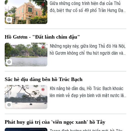
Quần vợt
phần làm phong phú đời sống nghệ thuật
Giữa những công trình hiện đại của Thủ
Tin tức
Đã phát sóng
của Thủ đô Hà Nội.
đô, biệt thự cổ số 49 phố Trần Hưng Đạo
Golf
vẫn nổi bật với vẻ đẹp cổ kính, trở thành
Sao
một trong những dấu ấn kiến trúc tiêu
biểu của Hà Nội. Công trình không chỉ
Điện ảnh
Hồ Gươm - "Đất lành chim đậu"
mang giá trị nghệ thuật kiến trúc mà còn
góp phần lưu giữ ký ức đô thị qua nhiều
Thời trang
Những ngày này, giữa lòng Thủ đô Hà Nội,
thế hệ.
hồ Gươm không chỉ thu hút người dân và
Âm nhạc
du khách bởi vẻ đẹp cổ kính mà còn trở
nên đặc biệt hơn với sự xuất hiện của
những đàn chim di trú.
Sắc hè dịu dàng bên hồ Trúc Bạch
Khi nắng hè dần dịu, Hồ Trúc Bạch khoác
lên mình vẻ đẹp yên bình với mặt nước lăn
tăn gợn sóng, hàng cây xanh tỏa bóng
mát và những con đường ven hồ rợp gió.
Phát huy giá trị của 'viên ngọc xanh' hồ Tây