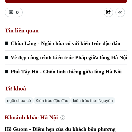
0
Tin liên quan
Chùa Láng - Ngôi chùa cổ với kiến trúc độc đáo
Vẻ đẹp công trình kiến trúc Pháp giữa lòng Hà Nội
Phủ Tây Hồ - Chốn linh thiêng giữa lòng Hà Nội
Chuyên mục
Thời sự
Từ khoá
ngôi chùa cổ
Kiến trúc độc đáo
kiến trúc thời Nguyễn
Hà Nội
Hà Nội
Chính trị
Khoảnh khắc Hà Nội
Nhịp sống Hà Nội
Thế giới
Xã hội
Hồ Gươm - Điểm hẹn của du khách bốn phương
Người Hà Nội