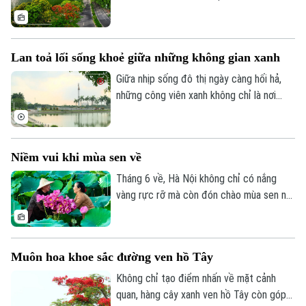
các loài hoa đang vào mùa nở rộ. Tất cả
CỦA CƠ QUAN BÁO VÀ PHÁT THANH TRUYỀN HÌNH HÀ NỘI
đã tạo nên một bức tranh thiên nhiên đầy
Số 3-5 Huỳnh Thúc Kháng-Phường Láng-Hà Nội
sức sống, thu hút người dân và du khách
Lan toả lối sống khoẻ giữa những không gian xanh
đến tham quan, lưu giữ những khoảnh
Giám đốc: VŨ MINH TUẤN
khắc đẹp của mùa hè Hà Nội.
Giữa nhịp sống đô thị ngày càng hối hả,
Phó Giám đốc: Nguyễn Kim Khiêm, Nguyễn Minh Đức, Nguyễn Thành Lợi
những công viên xanh không chỉ là nơi
điều hòa không khí, tạo cảnh quan cho
Thành phố mà còn trở thành điểm đến
quen thuộc của nhiều người dân để nghỉ
Niềm vui khi mùa sen về
ngơi, thư giãn, rèn luyện sức khoẻ.
Tháng 6 về, Hà Nội không chỉ có nắng
vàng rực rỡ mà còn đón chào mùa sen nở
rộ - một "món quà" đặc sản mà đất trời
ban tặng cho Thủ đô. Không chỉ tạo nên
cảnh quan thơ mộng thu hút đông đảo du
Muôn hoa khoe sắc đường ven hồ Tây
khách và giới nhiếp ảnh đến thưởng
ngoạn, mùa sen năm nay còn mang lại
Không chỉ tạo điểm nhấn về mặt cảnh
niềm vui về một vụ mùa bội thu cho người
quan, hàng cây xanh ven hồ Tây còn góp