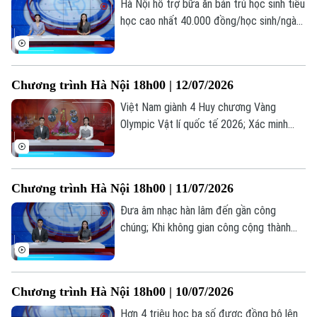
Hà Nội hỗ trợ bữa ăn bán trú học sinh tiểu
học cao nhất 40.000 đồng/học sinh/ngày;
Hà Nội dừng mở mới trường tiểu học,
THCS công lập; Cảnh báo tiện ích chặn
quảng cáo YouTube có thể đánh cắp dữ
Chương trình Hà Nội 18h00 | 12/07/2026
liệu... là những thông tin đáng chú ý trong
bản tin hôm nay.
Việt Nam giành 4 Huy chương Vàng
Olympic Vật lí quốc tế 2026; Xác minh
thông tin gian lận thi tốt nghiệp tại Nghệ
An; Chiến dịch 500 ngày đêm "trả tên"
cho liệt sĩ... là những thông tin đáng chú ý
Chương trình Hà Nội 18h00 | 11/07/2026
trong bản tin hôm nay.
Đưa âm nhạc hàn lâm đến gần công
chúng; Khi không gian công cộng thành
sân khấu; Các nước đưa âm nhạc hàn lâm
đến gần với công chúng như thế nào?... là
những thông tin đáng chú ý trong bản tin
Chương trình Hà Nội 18h00 | 10/07/2026
hôm nay.
Hơn 4 triệu học bạ số được đồng bộ lên