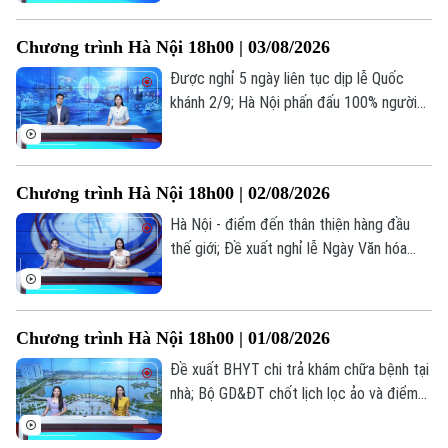
viện: Mỗi phút giây đều quý giá... là những
thông tin đáng chú ý trong bản tin hôm
Chương trình Hà Nội 18h00 | 03/08/2026
nay.
Được nghỉ 5 ngày liên tục dịp lễ Quốc
khánh 2/9; Hà Nội phấn đấu 100% người
Chuyên mục
dân có sổ sức khỏe điện tử trên VNeID;
Thời sự
Kiểm trước, tin sau... là những thông tin
đáng chú ý trong bản tin hôm nay.
Chương trình Hà Nội 18h00 | 02/08/2026
Hà Nội
Hà Nội
Hà Nội - điểm đến thân thiện hàng đầu
Chính trị
thế giới; Đề xuất nghỉ lễ Ngày Văn hóa
Nhịp sống Hà Nội
Thế giới
Việt Nam 24/11 hưởng nguyên lương; Dấu
Xã hội
ấn cảm xúc tại live concert ‘Phao cứu
Người Hà Nội
Tin tức
Kinh tế
sinh’... là những thông tin đáng chú ý trong
Chương trình Hà Nội 18h00 | 01/08/2026
An ninh trật tự
bản tin hôm nay.
Khoảnh khắc Hà Nội
Quân sự
Đề xuất BHYT chi trả khám chữa bệnh tại
Tin tức
Nhà đất
Công nghệ
nhà; Bộ GD&ĐT chốt lịch lọc ảo và điểm
Ẩm thực
Hồ sơ
Cafe sáng
chuẩn đại học 2026; Bộ GD&ĐT trình đề
Tin tức
Tàu và Xe
án tổ chức thi... là những thông tin đáng