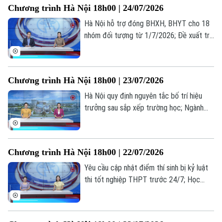
Chương trình Hà Nội 18h00 | 24/07/2026
bản tin hôm nay.
Hà Nội hỗ trợ đóng BHXH, BHYT cho 18
nhóm đối tượng từ 1/7/2026; Đề xuất trẻ
em chỉ được chơi game tối đa 60 phút
mỗi ngày; Từ giá trị truyền thống đến
miền quê hạnh phúc... là những thông tin
Chương trình Hà Nội 18h00 | 23/07/2026
đáng chú ý trong bản tin hôm nay.
Hà Nội quy định nguyên tắc bố trí hiệu
trưởng sau sắp xếp trường học; Ngành
vận tải hạng nặng nâng cấp tiêu chuẩn
trước sức ép logistics; Cẩn trọng bẫy đặt
phòng trực tuyến... là những thông tin
Chương trình Hà Nội 18h00 | 22/07/2026
đáng chú ý trong bản tin hôm nay.
Theo dõi Hà Nội On
Yêu cầu cập nhật điểm thí sinh bị kỷ luật
thi tốt nghiệp THPT trước 24/7; Học
nghề: Lựa chọn của những người trẻ thực
tế; Khi AI "kể chuyện" lịch sử... là những
thông tin đáng chú ý trong bản tin hôm