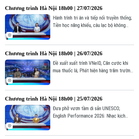
lửa lịch sử... là những thông tin đáng chú ý
Thời trang
Chương trình Hà Nội 18h00 | 27/07/2026
trong bản tin hôm nay.
Hành trình tri ân và tiếp nối truyền thống;
Âm nhạc
Tiền học năng khiếu, câu lạc bộ không
được thu vượt trần; Quảng bá hình ảnh
Việt Nam ra thế giới... là những thông tin
đáng chú ý trong bản tin hôm nay.
Chương trình Hà Nội 18h00 | 26/07/2026
Đề xuất xuất trình VNeID, Căn cước khi
mua thuốc lá; Phát hiện hàng trăm trường
hợp nhận sai trợ cấp BHXH; Bùng nổ xu
hướng "du lịch âm nhạc"... là những thông
tin đáng chú ý trong bản tin hôm nay.
Chương trình Hà Nội 18h00 | 25/07/2026
Đưa phở vươn tầm di sản UNESCO;
English Performance 2026: Nhạc kịch
tiếng Anh lan tỏa thông điệp nhân văn; Sử
dụng phần mềm lậu: Lợi trước mắt, hại dài
lâu... là những thông tin đáng chú ý trong