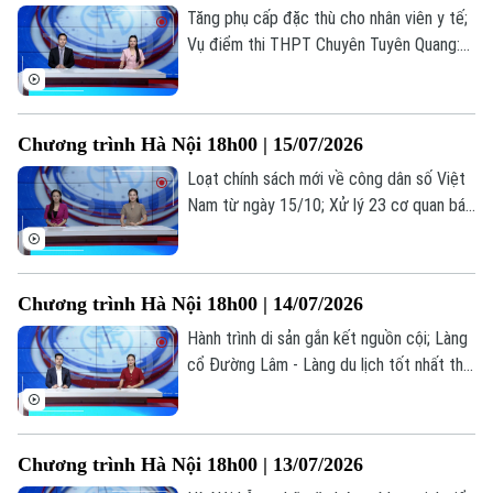
0865.116.699 (hotline)
0865.116.699
Tăng phụ cấp đặc thù cho nhân viên y tế;
Vụ điểm thi THPT Chuyên Tuyên Quang:
Bộ GD&ĐT nói gì về cơ hội đỗ đại học;
Hợp tác truyền thông công chứng... là
những thông tin đáng chú ý trong bản tin
Chương trình Hà Nội 18h00 | 15/07/2026
hôm nay.
Loạt chính sách mới về công dân số Việt
Nam từ ngày 15/10; Xử lý 23 cơ quan báo
chí đăng bài về cuốn sách ‘Chuyện với
Thanh - Lời kể mới về ánh sáng’; Việc làm
thời AI: Người lao động cần gì để không bị
Chương trình Hà Nội 18h00 | 14/07/2026
thay thế?... là những thông tin đáng chú ý
trong bản tin hôm nay.
Hành trình di sản gắn kết nguồn cội; Làng
cổ Đường Lâm - Làng du lịch tốt nhất thế
giới; Đại học không phải là con đường duy
nhất dẫn đến thành công... là những thông
tin đáng chú ý trong bản tin hôm nay.
Chương trình Hà Nội 18h00 | 13/07/2026