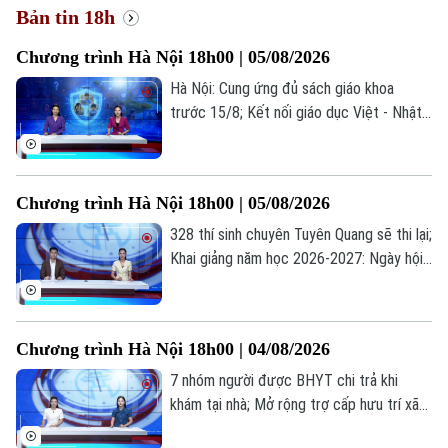
Bản tin 18h
Chương trình Hà Nội 18h00 | 05/08/2026
Hà Nội: Cung ứng đủ sách giáo khoa
trước 15/8; Kết nối giáo dục Việt - Nhật
qua chương trình giao lưu; Trẻ em và
những "cạm bẫy" trên mạng xã hội... là
những thông tin đáng chú ý trong bản tin
Chương trình Hà Nội 18h00 | 05/08/2026
hôm nay.
328 thí sinh chuyên Tuyên Quang sẽ thi lại;
Khai giảng năm học 2026-2027: Ngày hội
của học sinh, giáo viên; Lạm dụng AI: Tiện
ích hay phụ thuộc?... là những thông tin
đáng chú ý trong bản tin hôm nay.
Chương trình Hà Nội 18h00 | 04/08/2026
7 nhóm người được BHYT chi trả khi
khám tại nhà; Mở rộng trợ cấp hưu trí xã
hội cho người từ 70 tuổi; Cứu người ngoại