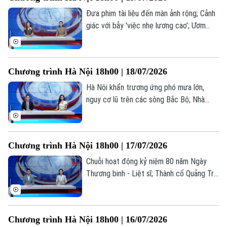
bản tin hôm nay.
Đưa phim tài liệu đến màn ảnh rộng; Cảnh
giác với bẫy 'việc nhẹ lương cao'; Ươm
mầm tài năng trẻ công nghệ số... là những
thông tin đáng chú ý trong bản tin hôm
nay.
Chương trình Hà Nội 18h00 | 18/07/2026
Hà Nội khẩn trương ứng phó mưa lớn,
nguy cơ lũ trên các sông Bắc Bộ; Nhà
giáo nghỉ hưu được ký hợp đồng giảng
dạy toàn thời gian; Livestream bán hàng -
Hết thời ẩn danh... là những thông tin
Chương trình Hà Nội 18h00 | 17/07/2026
đáng chú ý trong bản tin hôm nay.
Chuỗi hoạt động kỷ niệm 80 năm Ngày
Thương binh - Liệt sĩ; Thành cổ Quảng Trị
trong hành trình tri ân tháng Bảy; Cuộc
sống mới ở những khu tái định cư... là
Liên hệ đường dây nóng (bấm để gọi)
những thông tin đáng chú ý trong bản tin
Tòa soạn
Tòa soạn
Chương trình Hà Nội 18h00 | 16/07/2026
hôm nay.