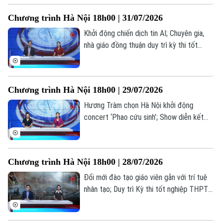
Người Việt 4 phương
Tài chính Ngân hàng
chú ý trong bản tin hôm nay.
Đầu tư
Chương trình Hà Nội 18h00 | 31/07/2026
Ô tô
Giáo dục
Doanh nghiệp
Khởi động chiến dịch tin AI; Chuyên gia,
Căn hộ
Tàu
nhà giáo đồng thuận duy trì kỳ thi tốt
Tin tức
Văn hóa
nghiệp; Bộ GD&ĐT trình đề án tổ chức
Đất đai
Xe máy
thi... là những thông tin đáng chú ý trong
Tuyển sinh
Tin tức
Sức khỏe
bản tin hôm nay.
Kinh nghiệm
Thị trường
Chương trình Hà Nội 18h00 | 29/07/2026
Hướng nghiệp
Làng nghề
Y tế
Thể thao
Hương Tràm chọn Hà Nội khởi động
Đánh giá
concert ‘Phao cứu sinh’; Show diễn kết
Di tích
Dinh dưỡng
hợp âm nhạc, mùi hương và vị giác; Lan
Bóng đá
Giải trí
toả văn hoá phở trong đời sống đương
Tư vấn sức khỏe
đại... là những thông tin đáng chú ý trong
Quần vợt
Tin tức
Đã phát sóng
Chương trình Hà Nội 18h00 | 28/07/2026
bản tin hôm nay.
Golf
Đổi mới đào tạo giáo viên gắn với trí tuệ
Sao
nhân tạo; Duy trì Kỳ thi tốt nghiệp THPT
tạo thước đo chung về chất lượng; Điện
Điện ảnh
ảnh cách mạng: Đánh thức ký ức, truyền