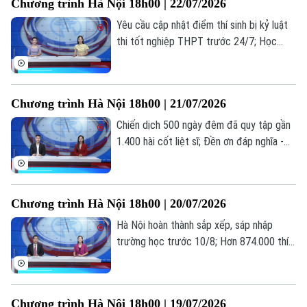
Chương trình Hà Nội 18h00 | 22/07/2026
nay.
Yêu cầu cập nhật điểm thí sinh bị kỷ luật
thi tốt nghiệp THPT trước 24/7; Học
nghề: Lựa chọn của những người trẻ thực
tế; Khi AI "kể chuyện" lịch sử... là những
thông tin đáng chú ý trong bản tin hôm
Chương trình Hà Nội 18h00 | 21/07/2026
nay.
Chiến dịch 500 ngày đêm đã quy tập gần
1.400 hài cốt liệt sĩ; Đền ơn đáp nghĩa -
trách nhiệm, tình cảm từ trái tim; Hà Nội
hoàn thành 97,55% hồ sơ ủy quyền nhận
lương hưu... là những thông tin đáng chú ý
Chương trình Hà Nội 18h00 | 20/07/2026
trong bản tin hôm nay.
Hà Nội hoàn thành sắp xếp, sáp nhập
trường học trước 10/8; Hơn 874.000 thí
sinh đăng ký 7,18 triệu nguyện vọng; Thế
hệ “bánh mỳ kẹp” và những áp lực thường
gặp... là những thông tin đáng chú ý trong
Chương trình Hà Nội 18h00 | 19/07/2026