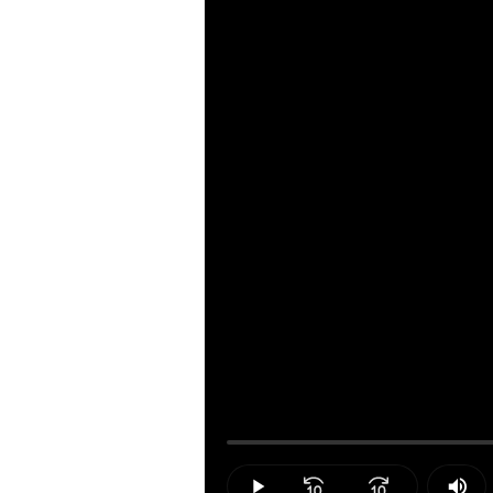
Loaded
:
0.00%