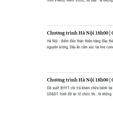
trên VNeID; Kiểm trước, tin sau... là nhữn
Chương trình Hà Nội 18h00 | 
Hà Nội - điểm đến thân thiện hàng đầu th
nguyên lương; Dấu ấn cảm xúc tại live conc
hôm nay.
Chương trình Hà Nội 18h00 | 
Đề xuất BHYT chi trả khám chữa bệnh tại
GD&ĐT trình đề án tổ chức thi... là những 