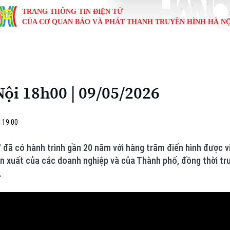
TRANG THÔNG TIN ĐIỆN TỬ
CỦA CƠ QUAN BÁO VÀ PHÁT THANH TRUYỀN HÌNH HÀ NỘ
KINH TẾ
NHÀ ĐẤT
TÀU VÀ XE
GIÁO DỤC
VĂN HÓA
SỨC KHỎ
i
Tin tức
Tin tức
Ô tô
Tin tức
Tin tức
Y tế
ội 18h00 | 09/05/2026
ự
Cafe sáng
Đầu tư
Tàu
Tuyển sinh
Làng nghề
Dinh dư
Nội
Tài chính Ngân hàng
Căn hộ
Xe máy
Hướng nghiệp
Di tích
Tư vấn 
 19:00
iệt 4 phương
Doanh nghiệp
Đất đai
Thị trường
 đã có hành trình gần 20 năm với hàng trăm điển hình được 
n xuất của các doanh nghiệp và của Thành phố, đồng thời tr
Kinh nghiệm
Đánh giá
.