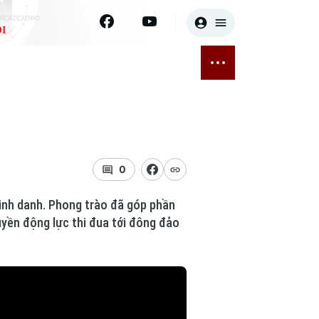
I
E
THỂ THAO
GIẢI TRÍ
ĐÃ PHÁT SÓNG
Bóng đá
Tin tức
ỡng
Quần vợt
Sao
sức khỏe
Golf
Điện ảnh
0
Thời trang
vinh danh. Phong trào đã góp phần
uyền động lực thi đua tới đông đảo
Âm nhạc