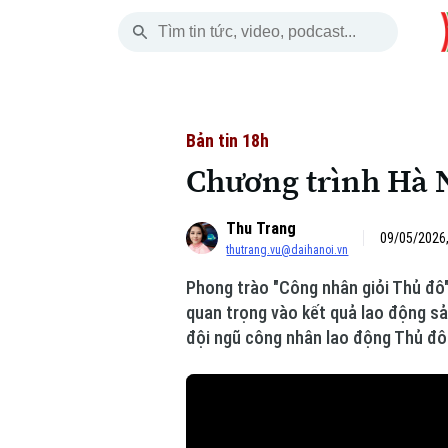
Chủ Nhật
THỜI SỰ
HÀ NỘI
THẾ GIỚI
09 Tháng 08, 2026
Hà Nội
Nhịp sống Hà Nộ
Tin tức
Bản tin 18h
Chương trình Hà N
Chính trị
Người Hà Nội
Quân s
Thu Trang
Xã hội
Khoảnh khắc Hà 
Hồ sơ
09/05/2026,
thutrang.vu@daihanoi.vn
An ninh trật tự
Ẩm thực
Người V
Phong trào "Công nhân giỏi Thủ đô"
quan trọng vào kết quả lao động sả
Công nghệ
đội ngũ công nhân lao động Thủ đô
Skip Ad