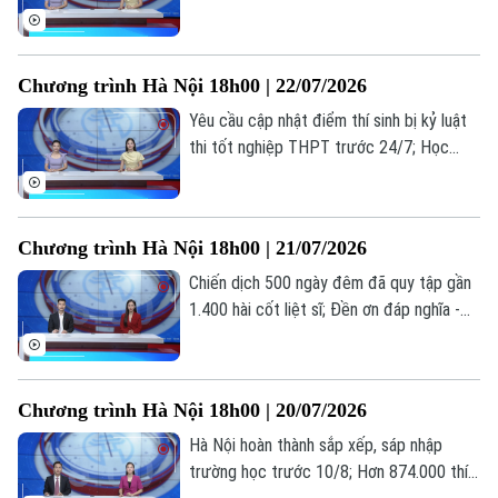
nghề: Lựa chọn của những người trẻ thực
tế; Khi AI "kể chuyện" lịch sử... là những
Bản quyền thuộc về Cơ quan Báo và Phát thanh Truyền hình Hà Nội Giấy
thông tin đáng chú ý trong bản tin hôm
phép số: Số 63/GP-TTDT, cấp ngày 10/05/2023
Chương trình Hà Nội 18h00 | 22/07/2026
nay.
Yêu cầu cập nhật điểm thí sinh bị kỷ luật
TRANG THÔNG TIN ĐIỆN TỬ
thi tốt nghiệp THPT trước 24/7; Học
CỦA CƠ QUAN BÁO VÀ PHÁT THANH TRUYỀN HÌNH HÀ NỘI
nghề: Lựa chọn của những người trẻ thực
Số 3-5 Huỳnh Thúc Kháng-Phường Láng-Hà Nội
tế; Khi AI "kể chuyện" lịch sử... là những
thông tin đáng chú ý trong bản tin hôm
Giám đốc: VŨ MINH TUẤN
Chương trình Hà Nội 18h00 | 21/07/2026
nay.
Phó Giám đốc: Nguyễn Kim Khiêm, Nguyễn Minh Đức, Nguyễn Thành Lợi
Chiến dịch 500 ngày đêm đã quy tập gần
1.400 hài cốt liệt sĩ; Đền ơn đáp nghĩa -
trách nhiệm, tình cảm từ trái tim; Hà Nội
hoàn thành 97,55% hồ sơ ủy quyền nhận
lương hưu... là những thông tin đáng chú ý
Chương trình Hà Nội 18h00 | 20/07/2026
trong bản tin hôm nay.
Hà Nội hoàn thành sắp xếp, sáp nhập
trường học trước 10/8; Hơn 874.000 thí