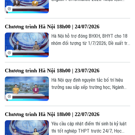
tiếng Anh lan tỏa thông điệp nhân văn; Sử
dụng phần mềm lậu: Lợi trước mắt, hại dài
lâu... là những thông tin đáng chú ý trong
Chương trình Hà Nội 18h00 | 24/07/2026
bản tin hôm nay.
Hà Nội hỗ trợ đóng BHXH, BHYT cho 18
nhóm đối tượng từ 1/7/2026; Đề xuất trẻ
em chỉ được chơi game tối đa 60 phút
mỗi ngày; Từ giá trị truyền thống đến
miền quê hạnh phúc... là những thông tin
Chương trình Hà Nội 18h00 | 23/07/2026
đáng chú ý trong bản tin hôm nay.
Hà Nội quy định nguyên tắc bố trí hiệu
trưởng sau sắp xếp trường học; Ngành
vận tải hạng nặng nâng cấp tiêu chuẩn
trước sức ép logistics; Cẩn trọng bẫy đặt
phòng trực tuyến... là những thông tin
Chương trình Hà Nội 18h00 | 22/07/2026
đáng chú ý trong bản tin hôm nay.
Yêu cầu cập nhật điểm thí sinh bị kỷ luật
thi tốt nghiệp THPT trước 24/7; Học