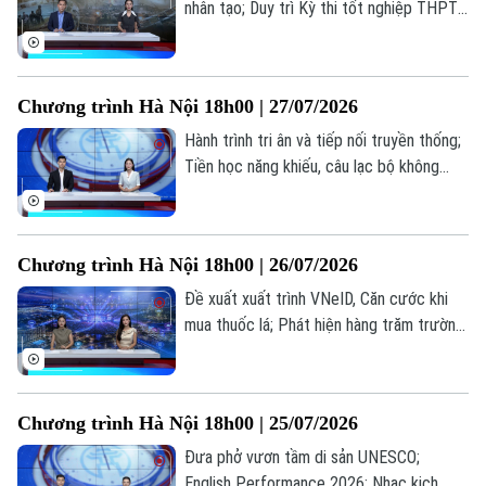
nhân tạo; Duy trì Kỳ thi tốt nghiệp THPT
tạo thước đo chung về chất lượng; Điện
ảnh cách mạng: Đánh thức ký ức, truyền
lửa lịch sử... là những thông tin đáng chú ý
Chương trình Hà Nội 18h00 | 27/07/2026
trong bản tin hôm nay.
Hành trình tri ân và tiếp nối truyền thống;
Tiền học năng khiếu, câu lạc bộ không
được thu vượt trần; Quảng bá hình ảnh
Việt Nam ra thế giới... là những thông tin
đáng chú ý trong bản tin hôm nay.
Chương trình Hà Nội 18h00 | 26/07/2026
Đề xuất xuất trình VNeID, Căn cước khi
mua thuốc lá; Phát hiện hàng trăm trường
hợp nhận sai trợ cấp BHXH; Bùng nổ xu
Liên hệ đường dây nóng (bấm để gọi)
hướng "du lịch âm nhạc"... là những thông
Tòa soạn
Tòa soạn
tin đáng chú ý trong bản tin hôm nay.
Chương trình Hà Nội 18h00 | 25/07/2026
0865.116.699 (hotline)
0865.116.699
Đưa phở vươn tầm di sản UNESCO;
English Performance 2026: Nhạc kịch