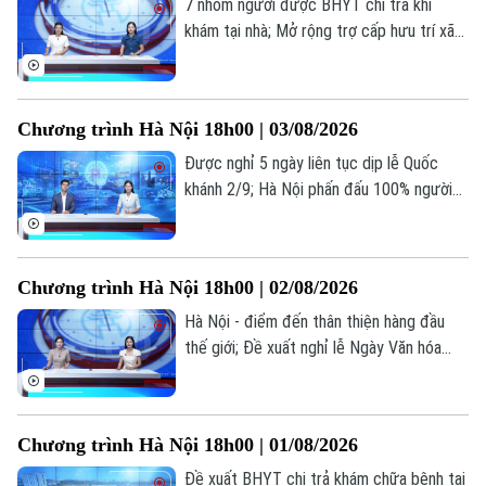
7 nhóm người được BHYT chi trả khi
Bóng đá
Giải trí
khám tại nhà; Mở rộng trợ cấp hưu trí xã
Tư vấn sức khỏe
hội cho người từ 70 tuổi; Cứu người ngoại
Quần vợt
Tin tức
Đã phát sóng
viện: Mỗi phút giây đều quý giá... là những
Golf
thông tin đáng chú ý trong bản tin hôm
Sao
Chương trình Hà Nội 18h00 | 03/08/2026
nay.
Được nghỉ 5 ngày liên tục dịp lễ Quốc
Điện ảnh
khánh 2/9; Hà Nội phấn đấu 100% người
dân có sổ sức khỏe điện tử trên VNeID;
Thời trang
Kiểm trước, tin sau... là những thông tin
đáng chú ý trong bản tin hôm nay.
Âm nhạc
Chương trình Hà Nội 18h00 | 02/08/2026
Hà Nội - điểm đến thân thiện hàng đầu
thế giới; Đề xuất nghỉ lễ Ngày Văn hóa
Việt Nam 24/11 hưởng nguyên lương; Dấu
ấn cảm xúc tại live concert ‘Phao cứu
sinh’... là những thông tin đáng chú ý trong
Chương trình Hà Nội 18h00 | 01/08/2026
bản tin hôm nay.
Đề xuất BHYT chi trả khám chữa bệnh tại