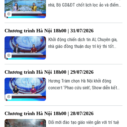
nhà; Bộ GD&ĐT chốt lịch lọc ảo và điểm
chuẩn đại học 2026; Bộ GD&ĐT trình đề
án tổ chức thi... là những thông tin đáng
chú ý trong bản tin hôm nay.
Chương trình Hà Nội 18h00 | 31/07/2026
Khởi động chiến dịch tin AI; Chuyên gia,
nhà giáo đồng thuận duy trì kỳ thi tốt
Theo dõi Hà Nội On
nghiệp; Bộ GD&ĐT trình đề án tổ chức
thi... là những thông tin đáng chú ý trong
bản tin hôm nay.
Chương trình Hà Nội 18h00 | 29/07/2026
Hương Tràm chọn Hà Nội khởi động
concert ‘Phao cứu sinh’; Show diễn kết
hợp âm nhạc, mùi hương và vị giác; Lan
toả văn hoá phở trong đời sống đương
đại... là những thông tin đáng chú ý trong
Chương trình Hà Nội 18h00 | 28/07/2026
bản tin hôm nay.
Đổi mới đào tạo giáo viên gắn với trí tuệ