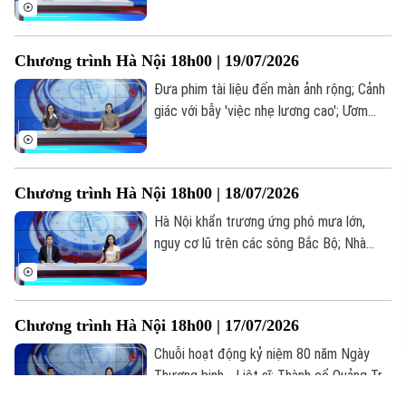
sinh đăng ký 7,18 triệu nguyện vọng; Thế
hệ “bánh mỳ kẹp” và những áp lực thường
gặp... là những thông tin đáng chú ý trong
Chương trình Hà Nội 18h00 | 19/07/2026
bản tin hôm nay.
Đưa phim tài liệu đến màn ảnh rộng; Cảnh
giác với bẫy 'việc nhẹ lương cao'; Ươm
mầm tài năng trẻ công nghệ số... là những
thông tin đáng chú ý trong bản tin hôm
nay.
Chương trình Hà Nội 18h00 | 18/07/2026
Hà Nội khẩn trương ứng phó mưa lớn,
nguy cơ lũ trên các sông Bắc Bộ; Nhà
giáo nghỉ hưu được ký hợp đồng giảng
dạy toàn thời gian; Livestream bán hàng -
Hết thời ẩn danh... là những thông tin
Chương trình Hà Nội 18h00 | 17/07/2026
đáng chú ý trong bản tin hôm nay.
Chuỗi hoạt động kỷ niệm 80 năm Ngày
Thương binh - Liệt sĩ; Thành cổ Quảng Trị
trong hành trình tri ân tháng Bảy; Cuộc