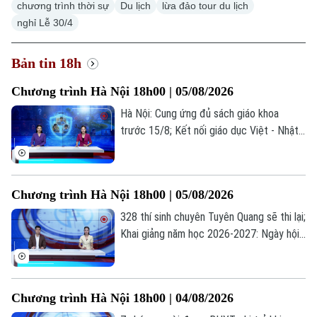
Thế giới
chương trình thời sự
Du lịch
lừa đảo tour du lịch
nghỉ Lễ 30/4
Xã hội
Người Hà Nội
Tin tức
Kinh tế
An ninh trật tự
Bản tin 18h
Khoảnh khắc Hà Nội
Quân sự
Tin tức
Nhà đất
Công nghệ
Chương trình Hà Nội 18h00 | 05/08/2026
Ẩm thực
Hồ sơ
Cafe sáng
Hà Nội: Cung ứng đủ sách giáo khoa
Tin tức
Tàu và Xe
trước 15/8; Kết nối giáo dục Việt - Nhật
Người Việt 4 phương
Tài chính Ngân hàng
qua chương trình giao lưu; Trẻ em và
Đầu tư
Ô tô
Giáo dục
những "cạm bẫy" trên mạng xã hội... là
Doanh nghiệp
những thông tin đáng chú ý trong bản tin
Căn hộ
Tàu
Chương trình Hà Nội 18h00 | 05/08/2026
hôm nay.
Tin tức
Văn hóa
328 thí sinh chuyên Tuyên Quang sẽ thi lại;
Đất đai
Xe máy
Khai giảng năm học 2026-2027: Ngày hội
Tuyển sinh
Tin tức
Sức khỏe
của học sinh, giáo viên; Lạm dụng AI: Tiện
Kinh nghiệm
Thị trường
Hướng nghiệp
ích hay phụ thuộc?... là những thông tin
Làng nghề
Y tế
đáng chú ý trong bản tin hôm nay.
Thể thao
Đánh giá
Chương trình Hà Nội 18h00 | 04/08/2026
Di tích
Dinh dưỡng