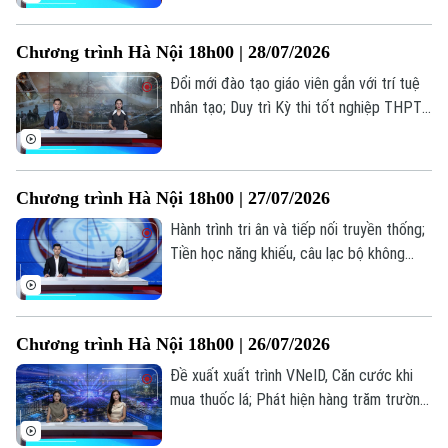
toả văn hoá phở trong đời sống đương
đại... là những thông tin đáng chú ý trong
Chương trình Hà Nội 18h00 | 28/07/2026
bản tin hôm nay.
Đổi mới đào tạo giáo viên gắn với trí tuệ
nhân tạo; Duy trì Kỳ thi tốt nghiệp THPT
tạo thước đo chung về chất lượng; Điện
ảnh cách mạng: Đánh thức ký ức, truyền
lửa lịch sử... là những thông tin đáng chú ý
Chương trình Hà Nội 18h00 | 27/07/2026
trong bản tin hôm nay.
Hành trình tri ân và tiếp nối truyền thống;
Tiền học năng khiếu, câu lạc bộ không
được thu vượt trần; Quảng bá hình ảnh
Việt Nam ra thế giới... là những thông tin
đáng chú ý trong bản tin hôm nay.
Chương trình Hà Nội 18h00 | 26/07/2026
Đề xuất xuất trình VNeID, Căn cước khi
Liên hệ đường dây nóng (bấm để gọi)
mua thuốc lá; Phát hiện hàng trăm trường
Tòa soạn
Tòa soạn
hợp nhận sai trợ cấp BHXH; Bùng nổ xu
hướng "du lịch âm nhạc"... là những thông
0865.116.699 (hotline)
0865.116.699