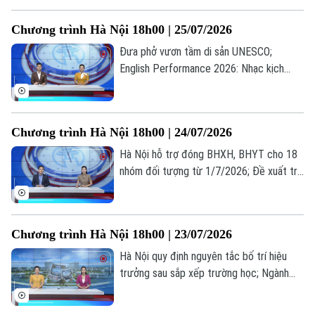
tin đáng chú ý trong bản tin hôm nay.
Chương trình Hà Nội 18h00 | 25/07/2026
Đưa phở vươn tầm di sản UNESCO;
English Performance 2026: Nhạc kịch
tiếng Anh lan tỏa thông điệp nhân văn; Sử
dụng phần mềm lậu: Lợi trước mắt, hại dài
lâu... là những thông tin đáng chú ý trong
Chương trình Hà Nội 18h00 | 24/07/2026
bản tin hôm nay.
Hà Nội hỗ trợ đóng BHXH, BHYT cho 18
nhóm đối tượng từ 1/7/2026; Đề xuất trẻ
em chỉ được chơi game tối đa 60 phút
mỗi ngày; Từ giá trị truyền thống đến
miền quê hạnh phúc... là những thông tin
Chương trình Hà Nội 18h00 | 23/07/2026
đáng chú ý trong bản tin hôm nay.
Hà Nội quy định nguyên tắc bố trí hiệu
trưởng sau sắp xếp trường học; Ngành
vận tải hạng nặng nâng cấp tiêu chuẩn
trước sức ép logistics; Cẩn trọng bẫy đặt