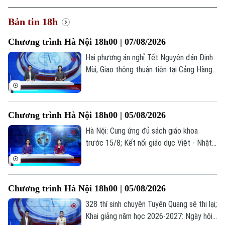
Chính trị
Nhịp sống Hà Nội
Thế giới
Bản tin 18h
Xã hội
Người Hà Nội
Chương trình Hà Nội 18h00 | 07/08/2026
Tin tức
Kinh tế
An ninh trật tự
Hai phương án nghỉ Tết Nguyên đán Đinh
Khoảnh khắc Hà Nội
Quân sự
Mùi; Giao thông thuận tiện tại Cảng Hàng
Tin tức
Nhà đất
Công nghệ
không Quốc tế Nội Bài; Khi sự sống được
Ẩm thực
Hồ sơ
Cafe sáng
chăm sóc từ trong bụng mẹ... là những
Tin tức
Tàu và Xe
thông tin đáng chú ý trong bản tin hôm
Người Việt 4 phương
Chương trình Hà Nội 18h00 | 05/08/2026
Tài chính Ngân hàng
nay.
Đầu tư
Ô tô
Giáo dục
Hà Nội: Cung ứng đủ sách giáo khoa
Doanh nghiệp
trước 15/8; Kết nối giáo dục Việt - Nhật
Căn hộ
Tàu
qua chương trình giao lưu; Trẻ em và
Tin tức
Văn hóa
những "cạm bẫy" trên mạng xã hội... là
Đất đai
Xe máy
những thông tin đáng chú ý trong bản tin
Tuyển sinh
Tin tức
Sức khỏe
Chương trình Hà Nội 18h00 | 05/08/2026
hôm nay.
Kinh nghiệm
Thị trường
Hướng nghiệp
328 thí sinh chuyên Tuyên Quang sẽ thi lại;
Làng nghề
Y tế
Thể thao
Khai giảng năm học 2026-2027: Ngày hội
Đánh giá