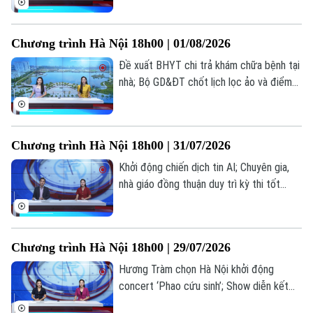
ấn cảm xúc tại live concert ‘Phao cứu
sinh’... là những thông tin đáng chú ý trong
Chương trình Hà Nội 18h00 | 01/08/2026
bản tin hôm nay.
Đề xuất BHYT chi trả khám chữa bệnh tại
nhà; Bộ GD&ĐT chốt lịch lọc ảo và điểm
chuẩn đại học 2026; Bộ GD&ĐT trình đề
án tổ chức thi... là những thông tin đáng
chú ý trong bản tin hôm nay.
Chương trình Hà Nội 18h00 | 31/07/2026
Theo dõi Hà Nội On
Khởi động chiến dịch tin AI; Chuyên gia,
nhà giáo đồng thuận duy trì kỳ thi tốt
nghiệp; Bộ GD&ĐT trình đề án tổ chức
thi... là những thông tin đáng chú ý trong
bản tin hôm nay.
Chương trình Hà Nội 18h00 | 29/07/2026
Hương Tràm chọn Hà Nội khởi động
concert ‘Phao cứu sinh’; Show diễn kết
hợp âm nhạc, mùi hương và vị giác; Lan