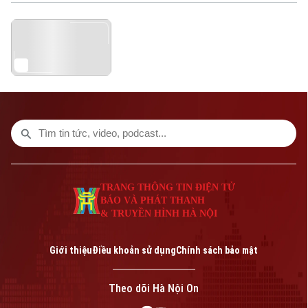
phòng trực tuyến... là những thông tin
đáng chú ý trong bản tin hôm nay.
Bản quyền thuộc về Cơ quan Báo và Phát thanh Truyền hình Hà Nội Giấy
phép số: Số 63/GP-TTDT, cấp ngày 10/05/2023
TRANG THÔNG TIN ĐIỆN TỬ
CỦA CƠ QUAN BÁO VÀ PHÁT THANH TRUYỀN HÌNH HÀ NỘI
Số 3-5 Huỳnh Thúc Kháng-Phường Láng-Hà Nội
TRANG THÔNG TIN ĐIỆN TỬ
Giám đốc: VŨ MINH TUẤN
BÁO VÀ PHÁT THANH
Phó Giám đốc: Nguyễn Kim Khiêm, Nguyễn Minh Đức, Nguyễn Thành Lợi
& TRUYỀN HÌNH HÀ NỘI
Giới thiệu
Điều khoản sử dụng
Chính sách bảo mật
Theo dõi Hà Nội On