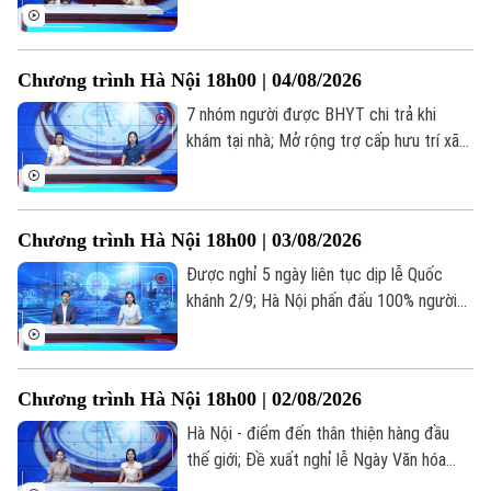
của học sinh, giáo viên; Lạm dụng AI: Tiện
Di tích
Dinh dưỡng
ích hay phụ thuộc?... là những thông tin
Bóng đá
Giải trí
đáng chú ý trong bản tin hôm nay.
Tư vấn sức khỏe
Chương trình Hà Nội 18h00 | 04/08/2026
Quần vợt
Tin tức
Đã phát sóng
7 nhóm người được BHYT chi trả khi
Golf
khám tại nhà; Mở rộng trợ cấp hưu trí xã
Sao
hội cho người từ 70 tuổi; Cứu người ngoại
viện: Mỗi phút giây đều quý giá... là những
Điện ảnh
thông tin đáng chú ý trong bản tin hôm
Chương trình Hà Nội 18h00 | 03/08/2026
nay.
Thời trang
Được nghỉ 5 ngày liên tục dịp lễ Quốc
khánh 2/9; Hà Nội phấn đấu 100% người
Âm nhạc
dân có sổ sức khỏe điện tử trên VNeID;
Kiểm trước, tin sau... là những thông tin
đáng chú ý trong bản tin hôm nay.
Chương trình Hà Nội 18h00 | 02/08/2026
Hà Nội - điểm đến thân thiện hàng đầu
thế giới; Đề xuất nghỉ lễ Ngày Văn hóa
Việt Nam 24/11 hưởng nguyên lương; Dấu