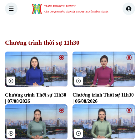
TRANG THÔNG TIN ĐIỆN TỬ
CỦA CƠ QUAN BÁO VÀ PHÁT THANH TRUYỀN HÌNH HÀ NỘI
THỜI SỰ
HÀ NỘI
THẾ GIỚI
KINH TẾ
NHÀ ĐẤT
Chương trình thời sự 11h30
Chương trình Thời sự 11h30
Chương trình Thời sự 11h30
| 07/08/2026
| 06/08/2026