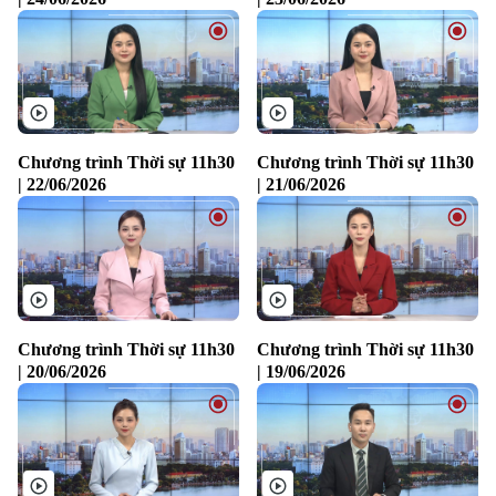
Chương trình Thời sự 11h30
Chương trình Thời sự 11h30
| 22/06/2026
| 21/06/2026
Bản quyền thuộc về Cơ quan Báo và Phát thanh Truyền hình Hà Nội Giấy
phép số: Số 63/GP-TTDT, cấp ngày 10/05/2023
Chương trình Thời sự 11h30
Chương trình Thời sự 11h30
TRANG THÔNG TIN ĐIỆN TỬ
| 20/06/2026
| 19/06/2026
CỦA CƠ QUAN BÁO VÀ PHÁT THANH TRUYỀN HÌNH HÀ NỘI
Số 3-5 Huỳnh Thúc Kháng-Phường Láng-Hà Nội
Giám đốc: VŨ MINH TUẤN
Phó Giám đốc: Nguyễn Kim Khiêm, Nguyễn Minh Đức, Nguyễn Thành Lợi