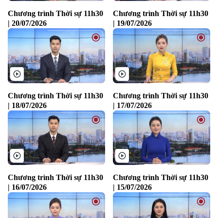
Người Việt 4 phương
Tài chính Ngân hàng
Chương trình Thời sự 11h30
Chương trình Thời sự 11h30
Đầu tư
Ô tô
| 20/07/2026
| 19/07/2026
Giáo dục
Doanh nghiệp
Căn hộ
Tàu
Tin tức
Văn hóa
Đất đai
Xe máy
Tuyển sinh
Tin tức
Sức khỏe
Kinh nghiệm
Thị trường
Hướng nghiệp
Chương trình Thời sự 11h30
Chương trình Thời sự 11h30
Làng nghề
| 18/07/2026
| 17/07/2026
Y tế
Thể thao
Đánh giá
Di tích
Dinh dưỡng
Bóng đá
Giải trí
Tư vấn sức khỏe
Quần vợt
Tin tức
Đã phát sóng
Chương trình Thời sự 11h30
Chương trình Thời sự 11h30
Golf
Sao
| 16/07/2026
| 15/07/2026
Điện ảnh