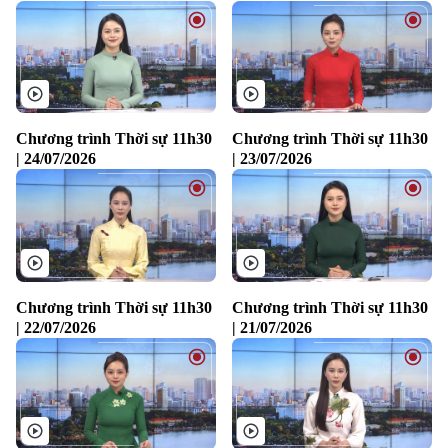
Chuyên mục
Chương trình Thời sự 11h30
Chương trình Thời sự 11h30
Thời sự
| 24/07/2026
| 23/07/2026
Hà Nội
Hà Nội
Chính trị
Nhịp sống Hà Nội
Thế giới
Xã hội
Chương trình Thời sự 11h30
Chương trình Thời sự 11h30
Người Hà Nội
Tin tức
| 22/07/2026
| 21/07/2026
Kinh tế
An ninh trật tự
Khoảnh khắc Hà Nội
Quân sự
Tin tức
Nhà đất
Công nghệ
Ẩm thực
Hồ sơ
Cafe sáng
Tin tức
Tàu và Xe