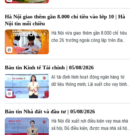
Âm nhạc
Hà Nội giao thêm gần 8.000 chỉ tiêu vào lớp 10 | Hà
Nội tin mỗi chiều
Hà Nội vừa giao thêm gần 8.000 chỉ tiêu
cho 26 trường ngoài công lập trên địa
bàn thành phố.
Bản tin Kinh tế Tài chính | 05/08/2026
AI tái định hình hoạt động ngân hàng từ
dữ liệu thông minh; Lãi suất cho vay bình
quân Vietcombank tăng 5 tháng liên tiếp;
Mỹ hoàn trả 100 tỷ USD sau phán quyết
về thuế quan... là những thông tin đáng
Bản tin Nhà đất và đầu tư | 05/08/2026
chú ý trong bản tin hôm nay.
Hà Nội đề xuất nới điều kiện vay mua nhà
xã hội; Đủ điều kiện, được mua nhà xã hội