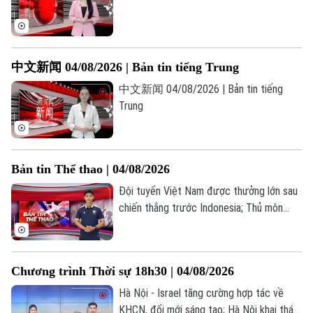
中文新闻 04/08/2026 | Bản tin tiếng Trung
中文新闻 04/08/2026 | Bản tin tiếng
Trung
Bản tin Thể thao | 04/08/2026
Đội tuyển Việt Nam được thưởng lớn sau
chiến thắng trước Indonesia; Thủ môn
Liên hệ đường dây nóng (bấm để gọi)
Vozinha hoàn tất bản hợp đồng mới; HLV
Xabi Alonso ‘đối mặt’ với bài toán thanh
Tòa soạn
Tòa soạn
lọc lực lượng... là những thông tin đáng
0865.116.699 (hotline)
0865.116.699
Chương trình Thời sự 18h30 | 04/08/2026
chú ý trong Bản tin Thể thao hôm nay.
Hà Nội - Israel tăng cường hợp tác về
KHCN, đổi mới sáng tạo; Hà Nội khai thác