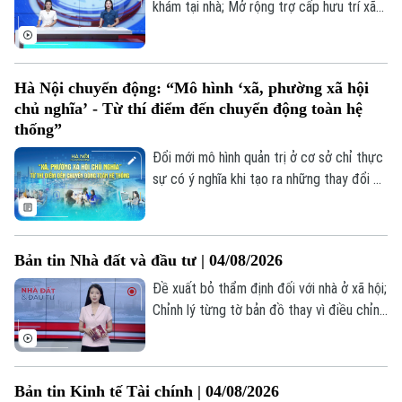
khám tại nhà; Mở rộng trợ cấp hưu trí xã
hội cho người từ 70 tuổi; Cứu người ngoại
viện: Mỗi phút giây đều quý giá... là những
thông tin đáng chú ý trong bản tin hôm
Hà Nội chuyển động: “Mô hình ‘xã, phường xã hội
nay.
chủ nghĩa’ - Từ thí điểm đến chuyển động toàn hệ
thống”
Đổi mới mô hình quản trị ở cơ sở chỉ thực
sự có ý nghĩa khi tạo ra những thay đổi cụ
thể trong đời sống người dân. Với Đề án
thí điểm mô hình “xã, phường xã hội chủ
nghĩa”, Hà Nội lựa chọn Thư Lâm và Phúc
Bản tin Nhà đất và đầu tư | 04/08/2026
Thịnh là địa bàn kiểm nghiệm toàn diện.
Song song với đó, 124 xã, phường còn lại
Đề xuất bỏ thẩm định đối với nhà ở xã hội;
chủ động rà soát, lựa chọn những tiêu chí
Chỉnh lý từng tờ bản đồ thay vì điều chỉnh
phù hợp để triển khai ngay từ năm 2026.
từng thửa đất; Người mua nhà đối mặt với
lãi suất thả nổi 16%... là một số nội dung
đáng chú ý trong Bản tin hôm nay.
Bản tin Kinh tế Tài chính | 04/08/2026