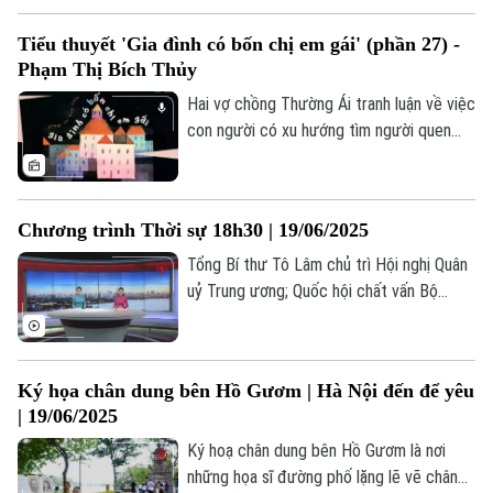
trong từng hoa văn họa tiết là những khắc
Tiểu thuyết 'Gia đình có bốn chị em gái' (phần 27) -
họa về văn hóa thẩm mỹ của người xưa.
Phạm Thị Bích Thủy
Hai vợ chồng Thường Ái tranh luận về việc
con người có xu hướng tìm người quen
"chào việc" cho người thân, bạn bè, đồng
hương. Đây là hiện tượng phổ biến không
chỉ ở Việt Nam mà từng tồn tại trong lịch
Chương trình Thời sự 18h30 | 19/06/2025
sử các nền văn minh. Tuy nhiên, theo đà
tiến hóa xã hội, công việc thường lựa
Tổng Bí thư Tô Lâm chủ trì Hội nghị Quân
chọn người có năng lực thay vì dựa vào
uỷ Trung ương; Quốc hội chất vấn Bộ
quan hệ hay huyết thống.
trưởng Bộ Tài chính và Bộ trưởng GD-ĐT;
Báo chí cổ vũ, hòa nhịp cùng sự phát triển
Thủ đô... là những nội dung đáng chú ý
Ký họa chân dung bên Hồ Gươm | Hà Nội đến để yêu
trong chương trình Thời sự 18h30 hôm
| 19/06/2025
nay.
Ký hoạ chân dung bên Hồ Gươm là nơi
những họa sĩ đường phố lặng lẽ vẽ chân