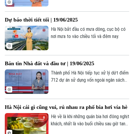
Giáo dục
Doanh nghiệp
đồng trái phiếu đáo hạn nửa cuối năm;... là
Căn hộ
Tàu
những thông tin đáng chú ý trong bản tin
Tin tức
Văn hóa
Dự báo thời tiết tối | 19/06/2025
hôm nay.
Đất đai
Xe máy
Hà Nội bắt đầu có mưa dông, cục bộ có
Tuyển sinh
Tin tức
Sức khỏe
nơi mưa to vào chiều tối và đêm nay.
Kinh nghiệm
Thị trường
Hướng nghiệp
Làng nghề
Y tế
Thể thao
Đánh giá
Di tích
Bản tin Nhà đất và đầu tư | 19/06/2025
Dinh dưỡng
Bóng đá
Giải trí
Thành phố Hà Nội tiếp tục xử lý dứt điểm
Tư vấn sức khỏe
712 dự án sử dụng vốn ngoài ngân sách
Quần vợt
Tin tức
Đã phát sóng
chậm tiến độ; Điều chỉnh đối tượng được
miễn thuế đất nông nghiệp; Chung cư mới
Golf
Sao
chủ yếu là phân khúc cao cấp;... là một số
Hà Nội cái gì cũng vui, rủ nhau ra phố bia hơi vỉa hè
nội dung đáng chú ý trong Bản tin Nhà
Điện ảnh
đất và Đầu tư hôm nay.
Hè về là khi những quán bia hơi đông nghịt
khách, nhất là vào buổi chiều sau giờ tan
Thời trang
tầm.