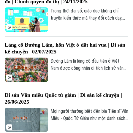
đô | Chính quyền đô thị | 24/11/2025
Trong thời đại số, giáo dục không chỉ
truyền kiến thức mà thay đổi cách dạy,
học và quản lý. Tại Hà Nội, chuyển đổi số
trở thành cần thiết để nâng cao hiệu quả,
rút ngắn khoảng cách và đáp ứng phát
Làng cổ Đường Lâm, hồn Việt ở đất hai vua | Di sản
triển.
kể chuyện | 02/07/2025
Đường Lâm là làng cổ đầu tiên ở Việt
Nam được công nhận di tích lịch sử văn
hóa cấp quốc gia (năm 2005). Nơi đây là
"đất hai vua" gắn liền với giai thoại về
những người anh hùng dựng nước; nơi có
Di sản Văn miếu Quốc tử giám | Di sản kể chuyện |
nhiều di tích chứa đựng nhiều giá trị kiến
26/06/2025
trúc, nghệ thuật.
Mọi người thường biết đến bia Tiến sĩ Văn
Miếu - Quốc Tử Giám như một danh sách
ghi danh tiến sĩ đã đỗ đạt trong các kỳ
thi. Nhưng ngoài phần văn bản chữ, ẩn sâu