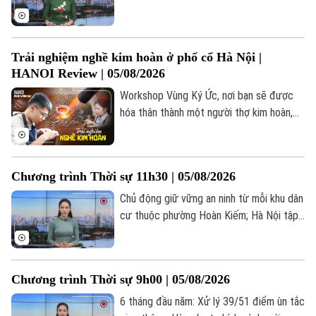
Hải Phòng; Triều Tiên quan ngại Nhật Bản
phóng thử tên lửa Tomahawk... là một số
nội dung đáng chú ý trong chương trình
Trải nghiệm nghề kim hoàn ở phố cổ Hà Nội |
hôm nay.
HANOI Review | 05/08/2026
Workshop Vùng Ký Ức, nơi bạn sẽ được
hóa thân thành một người thợ kim hoàn,
tự tay cưa, mài, tạo hình và hoàn thiện
những món trang sức bằng bạc như nhẫn,
vòng tay hay dây chuyền. Điều đặc biệt là
Chương trình Thời sự 11h30 | 05/08/2026
mỗi sản phẩm đều chỉ có một phiên bản
Theo dõi Hà Nội On
duy nhất, bởi nó được tạo nên từ chính
Chủ động giữ vững an ninh từ mỗi khu dân
đôi tay và câu chuyện của người làm ra.
cư thuộc phường Hoàn Kiếm; Hà Nội tập
huấn triển khai hợp đồng lao động điện
tử; Đàm phán Iran - Oman về vấn đề eo
biển Hormuz đạt tiến triển;... là một số nội
Chương trình Thời sự 9h00 | 05/08/2026
dung đáng chú ý trong chương trình hôm
nay.
6 tháng đầu năm: Xử lý 39/51 điểm ùn tắc