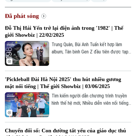
Đã phát sóng
Xu hướng
Đỗ Thị Hải Yến trở lại điện ảnh trong '1982' | Thế
giới Showbiz | 22/02/2025
Trung Quân, Bùi Anh Tuấn kết hợp làm
album; Tân binh Gen Z đầu tiên được tạp
chí Anh khen ngợi; “1982” - bộ phim điện
ảnh sau 10 năm của Nguyễn Hoàng Điệp;...
là những thông tin đáng chú ý trong bản
'Pickleball Đài Hà Nội 2025' thu hút nhiều gương
tin Thế giới Showbiz hôm nay.
mặt nổi tiếng | Thế giới Showbiz | 03/06/2025
Tìm kiếm người dẫn chương trình truyền
hình thế hệ mới; Nhiều diễn viên nổi tiếng
tham gia giải "Pickleball Đài Hà Nội 2025";
Sắc hoa trong "Hà Nội 12 mùa hoa";... là
những thông tin đáng chú ý trong bản tin
Chuyển đổi số: Con đường tất yếu của giáo dục thủ
Thế giới Showbiz hôm nay.