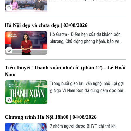
dữ liệu Tổng điều tra kinh tế 2026; Hoàn
thành GPMB dự án công viên công nghệ
số vào 30/9; Mô hình "xã, phường xã hội
Hà Nội đẹp và chưa đẹp | 03/08/2026
chủ nghĩa" - Từ thí điểm đến chuyển động
toàn hệ thống;... là một số nội dung đáng
Hồ Gươm - Điểm hẹn của du khách bốn
chú ý trong chương trình hôm nay.
phương; Chủ động phòng bệnh, bảo vệ
sức khỏe trẻ em từ cơ sở; Dự án đường
nối Lê Đức Thọ - Phạm Hùng ngập rác
thải... là nội dung đáng chú ý trong bản tin
Tiểu thuyết 'Thanh xuân như cỏ' (phần 12) - Lê Hoài
hôm nay.
Nam
Trong buổi giao lưu văn nghệ, nhờ Lợi gợi
ý, Ngô Vi Nam Sơn đã dũng cảm đọc bài
thơ Đông Trường Sơn, Tây Trường Sơn
gửi tặng Anh Thơ. Những vần thơ chân
thành khiến nữ y tá xúc động lên trao hoa,
Chương trình Hà Nội 18h00 | 04/08/2026
trong tiếng reo hò gán ghép đầy hào
hứng của đồng đội hai đơn vị.
7 nhóm người được BHYT chi trả khi