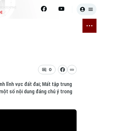
I
E
THỂ THAO
GIẢI TRÍ
ĐÃ PHÁT SÓNG
Bóng đá
Tin tức
ỡng
Quần vợt
Sao
sức khỏe
Golf
Điện ảnh
0
Thời trang
nh lĩnh vực đất đai; Mất tập trung
à một số nội dung đáng chú ý trong
Âm nhạc