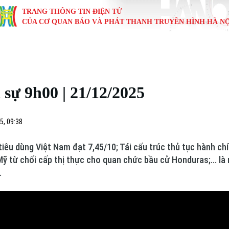
TRANG THÔNG TIN ĐIỆN TỬ
CỦA CƠ QUAN BÁO VÀ PHÁT THANH TRUYỀN HÌNH HÀ NỘ
KINH TẾ
NHÀ ĐẤT
TÀU VÀ XE
GIÁO DỤC
VĂN HÓA
SỨC KHỎ
i
Tin tức
Tin tức
Ô tô
Tin tức
Tin tức
Y tế
sự 9h00 | 21/12/2025
ự
Cafe sáng
Đầu tư
Tàu
Tuyển sinh
Làng nghề
Dinh dư
Nội
Tài chính Ngân hàng
Căn hộ
Xe máy
Hướng nghiệp
Di tích
Tư vấn 
5, 09:38
iệt 4 phương
Doanh nghiệp
Đất đai
Thị trường
tiêu dùng Việt Nam đạt 7,45/10; Tái cấu trúc thủ tục hành chí
n; Mỹ từ chối cấp thị thực cho quan chức bầu cử Honduras;... l
Kinh nghiệm
Đánh giá
.