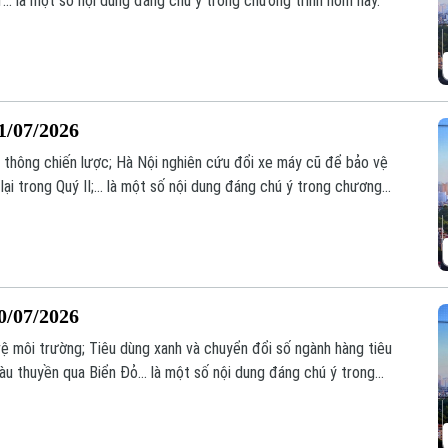
.. là một số nội dung đáng chú ý trong chương trình hôm nay.
1/07/2026
o thông chiến lược; Hà Nội nghiên cứu đổi xe máy cũ để bảo vệ
ại trong Quý II;... là một số nội dung đáng chú ý trong chương
0/07/2026
vệ môi trường; Tiêu dùng xanh và chuyển đổi số ngành hàng tiêu
àu thuyền qua Biển Đỏ... là một số nội dung đáng chú ý trong