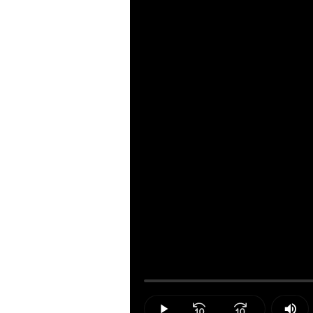
Loaded
:
0.00%