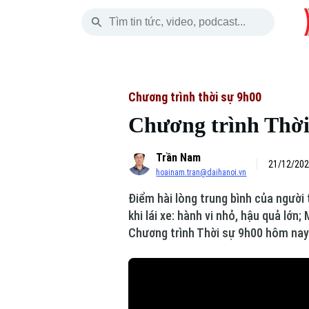
Thứ Năm
THỜI SỰ
HÀ NỘI
THẾ GIỚI
06 Tháng 08, 2026
Hà Nội
Nhịp sống Hà Nộ
Tin tức
Chương trình thời sự 9h00
Chương trình Thời 
Chính trị
Người Hà Nội
Quân s
Trần Nam
Xã hội
Khoảnh khắc Hà 
Hồ sơ
21/12/202
hoainam.tran@daihanoi.vn
An ninh trật tự
Ẩm thực
Người V
Điểm hài lòng trung bình của người 
khi lái xe: hành vi nhỏ, hậu quả lớ
Công nghệ
Chương trình Thời sự 9h00 hôm nay
Skip Ad