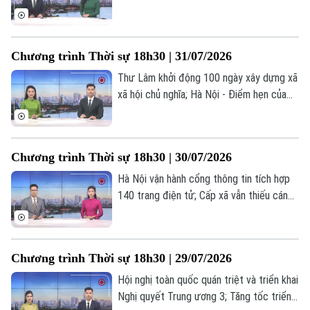
Mai giai đoạn I sẽ hoàn thành vào tháng
9/2026; Thôn, tổ dân phố sau sắp xếp:
một tháng vận hành và những chuyển
Chương trình Thời sự 18h30 | 31/07/2026
động tích cực... là những nội dung chính
trong chương trình hôm nay.
Thư Lâm khởi động 100 ngày xây dựng xã
xã hội chủ nghĩa; Hà Nội - Điểm hẹn của
giới kinh tế học toàn cầu; Nhân lực công
nghệ: Động lực cho tăng trưởng mới... là
những nội dung chính trong chương trình
Chương trình Thời sự 18h30 | 30/07/2026
hôm nay.
Hà Nội vận hành cổng thông tin tích hợp
140 trang điện tử; Cấp xã vẫn thiếu cán
bộ chuyên môn chuyên sâu; Hà Nội: Đẩy
mạnh chuyển đổi xanh - Đưa nông nghiệp
phát triển bền vững... là những nội dung
Chương trình Thời sự 18h30 | 29/07/2026
chính trong chương trình hôm nay.
Hội nghị toàn quốc quán triệt và triển khai
Nghị quyết Trung ương 3; Tăng tốc triển