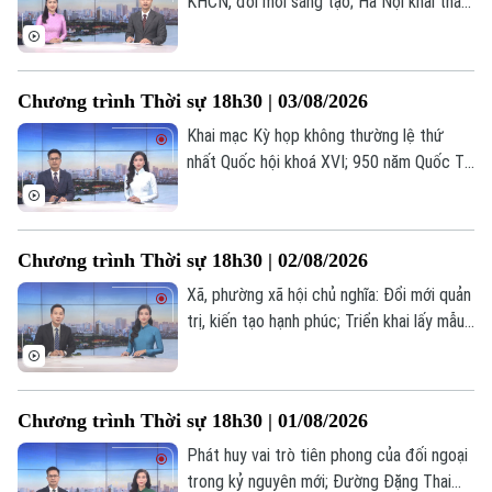
KHCN, đổi mới sáng tạo; Hà Nội khai thác
dữ liệu Tổng điều tra kinh tế 2026; Hoàn
thành GPMB dự án công viên công nghệ
số vào 30/9; Mô hình "xã, phường xã hội
Chương trình Thời sự 18h30 | 03/08/2026
chủ nghĩa" - Từ thí điểm đến chuyển động
toàn hệ thống;... là một số nội dung đáng
Khai mạc Kỳ họp không thường lệ thứ
chú ý trong chương trình hôm nay.
nhất Quốc hội khoá XVI; 950 năm Quốc Tử
Giám - lan tỏa giá trị di sản; Hà Nội thành
công phẫu thuật robot từ xa hai chiều... là
những nội dung chính trong chương trình
Chương trình Thời sự 18h30 | 02/08/2026
hôm nay.
Xã, phường xã hội chủ nghĩa: Đổi mới quản
trị, kiến tạo hạnh phúc; Triển khai lấy mẫu
Theo dõi Hà Nội On
ADN tại Nghĩa trang liệt sĩ Nhổn; Hà Nội
đạt nhiều kết quả phát triển kinh tế tập
thể; Vụ đánh bom ở Moscow: Số người
Chương trình Thời sự 18h30 | 01/08/2026
thiệt mạng tăng;... là những nội dung chính
trong chương trình hôm nay.
Phát huy vai trò tiên phong của đối ngoại
trong kỷ nguyên mới; Đường Đặng Thai