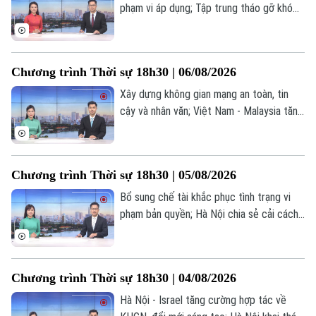
Thị trường
phạm vi áp dụng; Tập trung tháo gỡ khó
Hướng nghiệp
Làng nghề
khăn, đẩy nhanh công tác giải phóng mặt
Y tế
Thể thao
Đánh giá
bằng; Chuyển đổi số gắn với vận hành
Di tích
chính quyền địa phương hai cấp;... là một
Dinh dưỡng
Bóng đá
Chương trình Thời sự 18h30 | 06/08/2026
Giải trí
số nội dung đáng chú ý trong chương
trình hôm nay.
Xây dựng không gian mạng an toàn, tin
Tư vấn sức khỏe
Quần vợt
Tin tức
cậy và nhân văn; Việt Nam - Malaysia tăng
Đã phát sóng
cường trao đổi hợp tác quốc phòng; Cùng
Golf
Sao
vẽ “bản đồ phở Việt” trên thế giới... là một
số nội dung đáng chú ý trong chương
Chương trình Thời sự 18h30 | 05/08/2026
Điện ảnh
trình hôm nay.
Bổ sung chế tài khắc phục tình trạng vi
Thời trang
phạm bản quyền; Hà Nội chia sẻ cải cách
bộ máy hành chính với Campuchia; Hà Nội
Âm nhạc
hoàn thành lấy mẫu ADN tại 2 nghĩa trang
liệt sĩ; Brazil hạ cấp quan hệ ngoại giao với
Chương trình Thời sự 18h30 | 04/08/2026
Argentina;... là một số nội dung đáng chú ý
trong chương trình hôm nay.
Hà Nội - Israel tăng cường hợp tác về