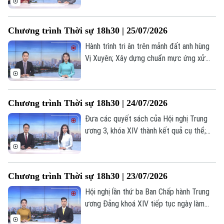
tâm để hiện thực hóa mục tiêu tăng
trưởng hai con số... là những nội dung
Chương trình Thời sự 18h30 | 25/07/2026
chính trong chương trình hôm nay.
Hành trình tri ân trên mảnh đất anh hùng
Vị Xuyên; Xây dựng chuẩn mực ứng xử
trong hệ sinh thái nội dung số; Mỹ gắn
thêm điều kiện cho thỏa thuận hạt nhân
với Ả Rập Xê Út... là những nội dung chính
Chương trình Thời sự 18h30 | 24/07/2026
trong chương trình hôm nay.
Đưa các quyết sách của Hội nghị Trung
ương 3, khóa XIV thành kết quả cụ thể;
Bản quyền thuộc về Cơ quan Báo và Phát thanh Truyền hình Hà Nội Giấy
Dồn nguồn lực thực hiện các dự án
phép số: Số 63/GP-TTDT, cấp ngày 10/05/2023
đường Vành đai; Chung sức vì hành trình
tìm lại danh tính liệt sĩ; Nhân rộng mô hình
TRANG THÔNG TIN ĐIỆN TỬ
Chương trình Thời sự 18h30 | 23/07/2026
phục hồi chức năng cho người khuyết
CỦA CƠ QUAN BÁO VÀ PHÁT THANH TRUYỀN HÌNH HÀ NỘI
tật;... là những nội dung chính trong
Hội nghị lần thứ ba Ban Chấp hành Trung
chương trình hôm nay.
ương Đảng khoá XIV tiếp tục ngày làm
Số 3-5 Huỳnh Thúc Kháng-Phường Láng-Hà Nội
việc thứ tư; Sẵn sàng cho chiến dịch
Giám đốc: VŨ MINH TUẤN