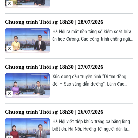
khai xây dựng các dự án nhà ở xã hội;
Phòng, chống thiên tai – Hà Nội chủ
động, thích ứng và phát triển bền vững...
Liên hệ đường dây nóng (bấm để gọi)
Chương trình Thời sự 18h30 | 28/07/2026
là những nội dung chính trong chương
Tòa soạn
Tòa soạn
trình hôm nay.
Hà Nội ra mắt nền tảng số kiểm soát bữa
ăn học đường; Các công trình chống ngập
0865.116.699 (hotline)
0865.116.699
bước đầu phát huy hiệu quả; Hà Nội: Từ
xử lý ô nhiễm đến kiến tạo dòng sông
xanh cho tương lai... là những nội dung
Chương trình Thời sự 18h30 | 27/07/2026
chính trong chương trình hôm nay.
Xúc động cầu truyền hình “Đi tìm đồng
đội – Sao sáng dẫn đường”; Lãnh đạo
thành phố dâng hương tưởng nhớ cố Tổng
Bí thư Nguyễn Phú Trọng; Chiến dịch 500
ngày đêm – Hành trình trả lại tên cho các
Chương trình Thời sự 18h30 | 26/07/2026
anh... là những nội dung chính trong
chương trình hôm nay.
Hà Nội viết tiếp khúc tráng ca bằng lòng
biết ơn; Hà Nội: Hướng tới người dân là
trung tâm của phát triển; Giải pháp trọng