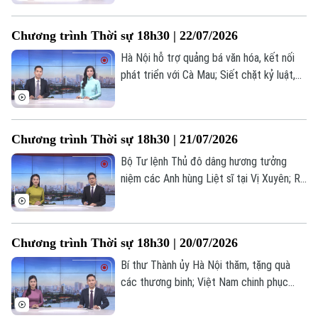
mang ý nghĩa lịch sử; Hà Nội chủ động,
Phó Giám đốc: Nguyễn Kim Khiêm, Nguyễn Minh Đức, Nguyễn Thành Lợi
tăng cường PCCC từ cơ sở... là một số
Chương trình Thời sự 18h30 | 22/07/2026
nội dung đáng chú ý trong chương trình
hôm nay.
Hà Nội hỗ trợ quảng bá văn hóa, kết nối
phát triển với Cà Mau; Siết chặt kỷ luật,
kỷ cương, nâng cao trách nhiệm người
đứng đầu; Lực lượng Houthi cảnh báo tàu
thuyền ghé cảng Ả Rập Xê Út;... là những
Chương trình Thời sự 18h30 | 21/07/2026
nội dung chính trong chương trình hôm
nay.
Bộ Tư lệnh Thủ đô dâng hương tưởng
niệm các Anh hùng Liệt sĩ tại Vị Xuyên; Rõ
người, rõ việc, rõ trách nhiệm trong xử lý
dự án chậm triển khai; Triều Tiên và Nga
thúc đẩy quan hệ Đối tác chiến lược toàn
Chương trình Thời sự 18h30 | 20/07/2026
diện;... là những nội dung chính trong
chương trình hôm nay.
Bí thư Thành ủy Hà Nội thăm, tặng quà
các thương binh; Việt Nam chinh phục
những giới hạn mới trong kỹ thuật ghép
gan; Iran tấn công đáp trả nhằm vào Mỹ