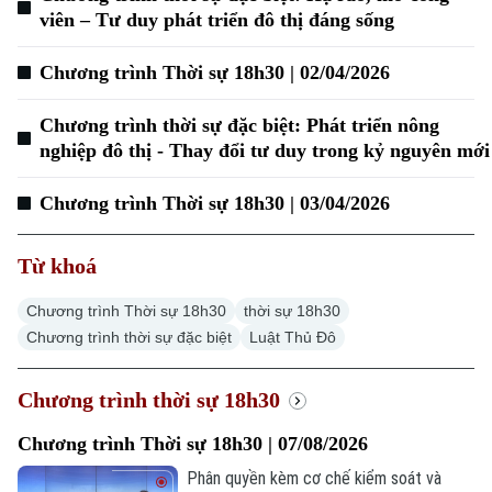
viên – Tư duy phát triển đô thị đáng sống
Hà Nội
Hà Nội
Chương trình Thời sự 18h30 | 02/04/2026
Chính trị
Nhịp sống Hà Nội
Thế giới
Chương trình thời sự đặc biệt: Phát triển nông
Xã hội
nghiệp đô thị - Thay đổi tư duy trong kỷ nguyên mới
Người Hà Nội
Tin tức
Kinh tế
An ninh trật tự
Khoảnh khắc Hà Nội
Chương trình Thời sự 18h30 | 03/04/2026
Quân sự
Tin tức
Nhà đất
Công nghệ
Ẩm thực
Từ khoá
Hồ sơ
Cafe sáng
Tin tức
Tàu và Xe
Chương trình Thời sự 18h30
thời sự 18h30
Người Việt 4 phương
Tài chính Ngân hàng
Chương trình thời sự đặc biệt
Đầu tư
Luật Thủ Đô
Ô tô
Giáo dục
Doanh nghiệp
Căn hộ
Chương trình thời sự 18h30
Tàu
Tin tức
Văn hóa
Đất đai
Chương trình Thời sự 18h30 | 07/08/2026
Xe máy
Tuyển sinh
Tin tức
Phân quyền kèm cơ chế kiểm soát và
Sức khỏe
Kinh nghiệm