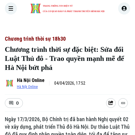
TRANG THÔNG TIN ĐIỆN TỬ
CỦA CƠ QUAN BÁO VÀ PHÁT THANH TRUYỀN HÌNH HÀ NỘI
THỜI SỰ
HÀ NỘI
THẾ GIỚI
KINH TẾ
NHÀ ĐẤT
Chương trình thời sự 18h30
Chương trình thời sự đặc biệt: Sửa đổi
Luật Thủ đô - Trao quyền mạnh mẽ để
Hà Nội bứt phá
Hà Nội Online
04/04/2026, 17:52
Hà Nội Online
0
Ngày 17/3/2026, Bộ Chính trị đã ban hành Nghị quyết 02
về xây dựng, phát triển Thủ đô Hà Nội. Dự thảo Luật Thủ
đô đã quy định phân quyền toàn diện, tối đa để tăng sự