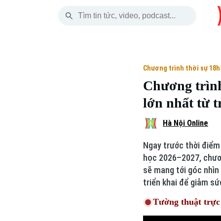
Thứ Bảy
THỜI SỰ
HÀ NỘI
THẾ GIỚI
08 Tháng 08, 2026
Hà Nội
Nhịp sống Hà Nộ
Tin tức
Chương trình thời sự 18h
Chương trình
Chính trị
Người Hà Nội
Quân s
lớn nhất từ 
Xã hội
Khoảnh khắc Hà 
Hồ sơ
Hà Nội Online
An ninh trật tự
Ẩm thực
Người V
Ngay trước thời điểm
học 2026–2027, chương
Công nghệ
sẽ mang tới góc nhìn 
triển khai để giảm sứ
Tường thuật trực 