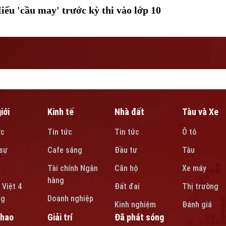
iếu 'cầu may' trước kỳ thi vào lớp 10
iới
Kinh tế
Nhà đất
Tàu và Xe
ức
Tin tức
Tin tức
Ô tô
sự
Cafe sáng
Đầu tư
Tàu
Tài chính Ngân
Căn hộ
Xe máy
hàng
 Việt 4
Đất đai
Thị trường
ng
Doanh nghiệp
Kinh nghiệm
Đánh giá
thao
Giải trí
Đã phát sóng