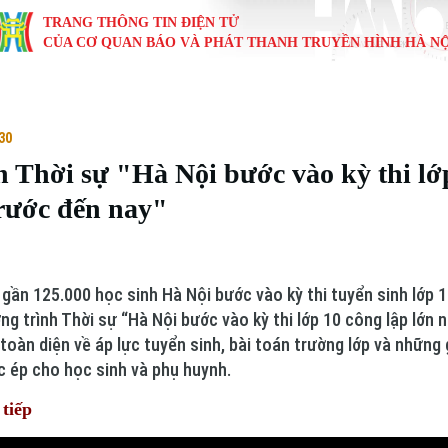
TRANG THÔNG TIN ĐIỆN TỬ
CỦA CƠ QUAN BÁO VÀ PHÁT THANH TRUYỀN HÌNH HÀ NỘ
KINH TẾ
NHÀ ĐẤT
TÀU VÀ XE
GIÁO DỤC
VĂN HÓA
SỨC KHỎ
i
Tin tức
Tin tức
Ô tô
Tin tức
Tin tức
Y tế
30
 Thời sự "Hà Nội bước vào kỳ thi lớ
ự
Cafe sáng
Đầu tư
Tàu
Tuyển sinh
Làng nghề
Dinh dư
trước đến nay"
Nội
Tài chính Ngân hàng
Căn hộ
Xe máy
Hướng nghiệp
Di tích
Tư vấn 
iệt 4 phương
Doanh nghiệp
Đất đai
Thị trường
 gần 125.000 học sinh Hà Nội bước vào kỳ thi tuyển sinh lớp
 trình Thời sự “Hà Nội bước vào kỳ thi lớp 10 công lập lớn n
Kinh nghiệm
Đánh giá
toàn diện về áp lực tuyển sinh, bài toán trường lớp và những
c ép cho học sinh và phụ huynh.
tiếp