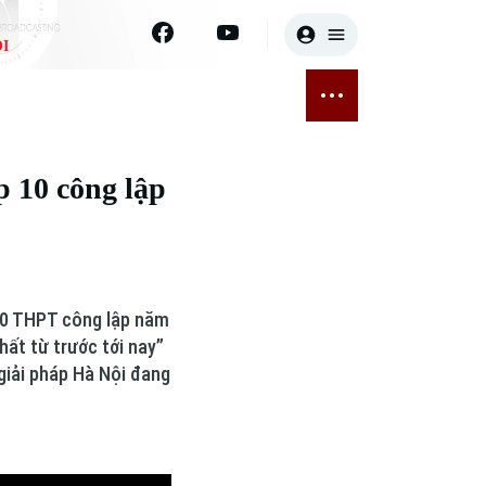
I
E
THỂ THAO
GIẢI TRÍ
ĐÃ PHÁT SÓNG
Bóng đá
Tin tức
p 10 công lập
ỡng
Quần vợt
Sao
sức khỏe
Golf
Điện ảnh
Thời trang
 10 THPT công lập năm
hất từ trước tới nay”
Âm nhạc
 giải pháp Hà Nội đang