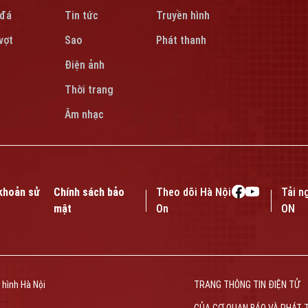
 đá
Tin tức
Truyền hình
vợt
Sao
Phát thanh
Điện ảnh
Thời trang
Âm nhạc
khoản sử
Chính sách bảo
Theo dõi Hà Nội
Tải n
mật
On
ON
 hình Hà Nội
TRANG THÔNG TIN ĐIỆN TỬ