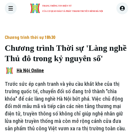
TRANG THÔNG TIN ĐIỆN TỬ
CỦA CƠ QUAN BÁO VÀ PHÁT THANH TRUYỀN HÌNH HÀ NỘI
THỜI SỰ
HÀ NỘI
THẾ GIỚI
KINH TẾ
NHÀ ĐẤT
Chương trình thời sự 18h30
Chương trình Thời sự 'Làng nghề
Thủ đô trong kỷ nguyên số'
Xu hướng
Hà Nội Online
Trước sức ép cạnh tranh và yêu cầu khắt khe của thị
trường quốc tế, chuyển đổi số đang trở thành "chìa
Chuyên mục
khóa" để các làng nghề Hà Nội bứt phá. Việc chủ động
đổi mới mẫu mã và tiếp cận các nền tảng thương mại
Thời sự
điện tử, truyền thông số không chỉ giúp nghệ nhân giữ
lửa nghề truyền thống mà còn mở rộng cánh cửa đưa
Hà Nội
Hà Nội
sản phẩm thủ công Việt vươn xa ra thị trường toàn cầu.