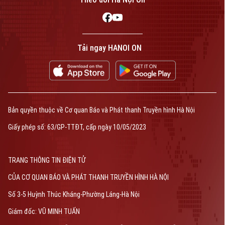
0865.116.699 (hotline)
0865.116.699
Tải ngay HANOI ON
Bản quyền thuộc về Cơ quan Báo và Phát thanh Truyền hình Hà Nội Giấy
phép số: Số 63/GP-TTDT, cấp ngày 10/05/2023
TRANG THÔNG TIN ĐIỆN TỬ
Bản quyền thuộc về Cơ quan Báo và Phát thanh Truyền hình Hà Nội
CỦA CƠ QUAN BÁO VÀ PHÁT THANH TRUYỀN HÌNH HÀ NỘI
Giấy phép số: 63/GP-TTĐT, cấp ngày 10/05/2023
Số 3-5 Huỳnh Thúc Kháng-Phường Láng-Hà Nội
Giám đốc: VŨ MINH TUẤN
TRANG THÔNG TIN ĐIỆN TỬ
Phó Giám đốc: Nguyễn Kim Khiêm, Nguyễn Minh Đức, Nguyễn Thành Lợi
CỦA CƠ QUAN BÁO VÀ PHÁT THANH TRUYỀN HÌNH HÀ NỘI
Số 3-5 Huỳnh Thúc Kháng-Phường Láng-Hà Nội
Giám đốc: VŨ MINH TUẤN