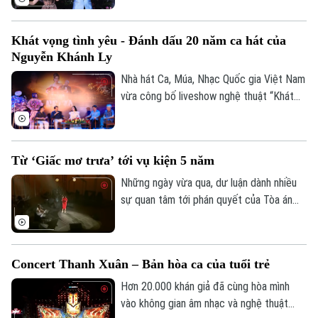
hưởng kết nối” do UBND Thành phố chỉ
đạo, Sở Văn hóa và Thể thao Hà Nội chủ
Khát vọng tình yêu - Đánh dấu 20 năm ca hát của
trì tổ chức đã mang đến một bữa tiệc âm
Nguyễn Khánh Ly
nhạc giàu cảm xúc, thu hút đông đảo
người dân, du khách. Dự chương trình có
Nhà hát Ca, Múa, Nhạc Quốc gia Việt Nam
Thứ trưởng Bộ Văn hóa, Thể thao và Du
vừa công bố liveshow nghệ thuật “Khát
lịch Tạ Quang Đông; Phó Chủ tịch UBND
vọng tình yêu” - đánh dấu chặng đường
Thành phố Vũ Thu Hà
20 năm hoạt động nghệ thuật của ca sỹ
Nguyễn Khánh Ly, sẽ được diễn ra vào
Từ ‘Giấc mơ trưa’ tới vụ kiện 5 năm
20h ngày 24/7 tại Trung tâm Nghệ thuật
Âu Cơ.
Những ngày vừa qua, dư luận dành nhiều
sự quan tâm tới phán quyết của Tòa án
trong vụ tranh chấp bản quyền ca khúc
"Giấc mơ trưa". Điều đáng chú ý, đây
không chỉ là câu chuyện của riêng một ca
Concert Thanh Xuân – Bản hòa ca của tuổi trẻ
khúc mà còn gợi mở nhiều vấn đề về văn
hóa sử dụng tác phẩm trong thời đại số.
Hơn 20.000 khán giả đã cùng hòa mình
vào không gian âm nhạc và nghệ thuật