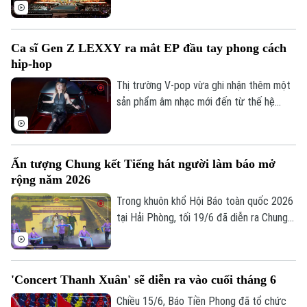
mang tên “Concert Thanh Xuân” diễn ra
tối 27/6, tại Trường đua F1 Mỹ Đình, Hà
Nội, do Báo Tiền Phong tổ chức dưới sự
Ca sĩ Gen Z LEXXY ra mắt EP đầu tay phong cách
chỉ đạo của Trung ương Đoàn đã lan tỏa
hip-hop
thông điệp về lý tưởng sống đẹp, khát
vọng cống hiến của tuổi trẻ Việt Nam.
Thị trường V-pop vừa ghi nhận thêm một
sản phẩm âm nhạc mới đến từ thế hệ
nghệ sĩ Gen Z. Nữ ca sĩ sinh năm 2004 -
LEXXY vừa giới thiệu đến khán giả EP đầu
tay mang tên "Flexxy", đánh dấu bước
Ấn tượng Chung kết Tiếng hát người làm báo mở
hoạt động chuyên nghiệp trên con đường
rộng năm 2026
nghệ thuật với tư cách là một nghệ sĩ
biểu diễn.
Trong khuôn khổ Hội Báo toàn quốc 2026
Liên hệ đường dây nóng (bấm để gọi)
tại Hải Phòng, tối 19/6 đã diễn ra Chung
Tòa soạn
Tòa soạn
kết Cuộc thi “Tiếng hát người làm báo mở
rộng năm 2026”. Đây là hoạt động văn
0865.116.699 (hotline)
0865.116.699
hóa, văn nghệ thường niên của Hội Nhà
'Concert Thanh Xuân' sẽ diễn ra vào cuối tháng 6
báo Việt Nam, tạo sân chơi để những
người làm báo giao lưu, thể hiện tài năng
Chiều 15/6, Báo Tiền Phong đã tổ chức