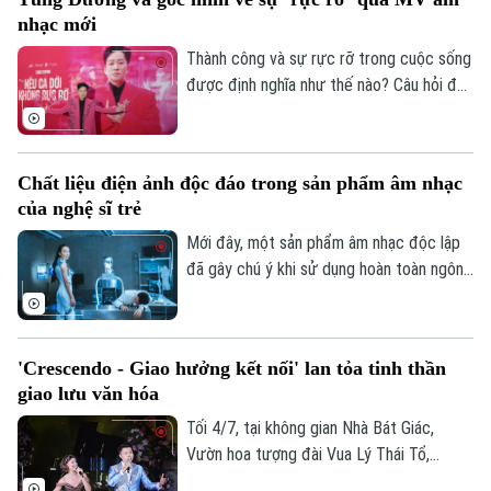
an, Thượng tướng Phạm Thế Tùng dự và
nhạc mới
chỉ đạo buổi tổng duyệt.
Thành công và sự rực rỡ trong cuộc sống
được định nghĩa như thế nào? Câu hỏi đầy
trăn trở này vừa được nam ca sĩ Tùng
Dương gửi gắm một cách sâu sắc thông
qua MV mới mang tên "Nếu cả đời không
Theo dõi Hà Nội On
Chất liệu điện ảnh độc đáo trong sản phẩm âm nhạc
rực rỡ thì sao?".
của nghệ sĩ trẻ
Mới đây, một sản phẩm âm nhạc độc lập
đã gây chú ý khi sử dụng hoàn toàn ngôn
ngữ điện ảnh trong cách kể chuyện. Với
sự tham gia của ê kíp làm phim chuyên
nghiệp, tác phẩm "Phan Thiet" của nam
'Crescendo - Giao hưởng kết nối' lan tỏa tinh thần
ca sĩ Kiey đã mang đến một không gian
giao lưu văn hóa
viễn tưởng êm dịu nhưng lôi cuốn, giống
như một thước phim ngắn.
Tối 4/7, tại không gian Nhà Bát Giác,
Vườn hoa tượng đài Vua Lý Thái Tổ,
chương trình hòa nhạc “Crescendo - Giao