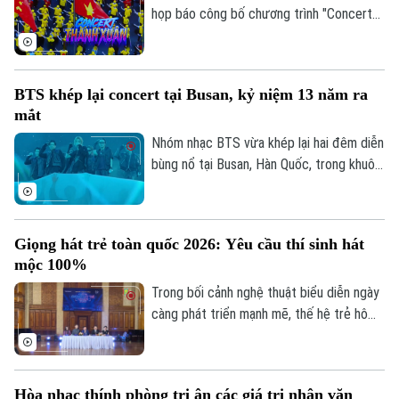
nghệ thuật và tăng cường gắn kết nghề
họp báo công bố chương trình "Concert
nghiệp.
Thanh Xuân" sẽ diễn ra vào cuối tháng 6.
Sự kiện hứa hẹn sẽ là một điểm nhấn văn
hóa đặc biệt - nơi âm nhạc trở thành nhịp
BTS khép lại concert tại Busan, kỷ niệm 13 năm ra
cầu kết nối cảm xúc, khơi dậy niềm tự hào
mắt
và khát vọng cống hiến của thế hệ trẻ
Việt Nam.
Nhóm nhạc BTS vừa khép lại hai đêm diễn
bùng nổ tại Busan, Hàn Quốc, trong khuôn
khổ chuyến lưu diễn thế giới ARIRANG
diễn ra đúng dịp kỷ niệm 13 năm ra mắt
của nhóm. Sự kiện đã thu hút hơn 220.000
Giọng hát trẻ toàn quốc 2026: Yêu cầu thí sinh hát
khán giả trực tiếp cùng hàng triệu người
mộc 100%
hâm mộ theo dõi trực tuyến trên toàn
cầu.
Trong bối cảnh nghệ thuật biểu diễn ngày
càng phát triển mạnh mẽ, thế hệ trẻ hôm
nay luôn khao khát được khẳng định cá
tính và theo đuổi đam mê âm nhạc của
riêng mình. Tiếp bước dòng chảy đó,
Hòa nhạc thính phòng tri ân các giá trị nhân văn