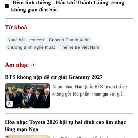
'Đêm linh thiêng - Hào khí Thánh Gióng' trong
không gian đền Sóc
Từ khoá
Nhạc hội
concert
Concert Thanh Xuân
chương trình nghệ thuật
Thế hệ trẻ Việt Nam
Âm nhạc
BTS không nộp đề cử giải Grammy 2027
Nhóm nhạc Hàn Quốc BTS tuyên bố sẽ
không gửi tác phẩm tham gia xét giải
Grammy lần thứ 69, nhằm phản đối việc
Viện Hàn lâm Ghi âm Mỹ bổ sung hạng
mục mới dành riêng cho nhạc pop châu Á.
Hòa nhạc Toyota 2026 hội tụ hai đỉnh cao âm nhạc
lãng mạn Nga