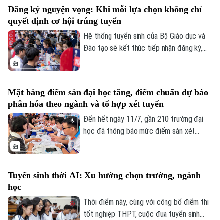
lịch thanh toán tại 34 tỉnh, thành phố đã
Đăng ký nguyện vọng: Khi mỗi lựa chọn không chỉ
được chia làm 6 mốc thời gian khác nhau.
quyết định cơ hội trúng tuyển
Đáng chú ý, các thí sinh tại Hà Nội sẽ nằm
trong nhóm nộp đầu tiên.
Hệ thống tuyển sinh của Bộ Giáo dục và
Đào tạo sẽ kết thúc tiếp nhận đăng ký,
điều chỉnh và bổ sung nguyện vọng xét
tuyển đại học sau 17h ngày mai 14/7. Đây
là giai đoạn quyết định, thí sinh cần rà
Mặt bằng điểm sàn đại học tăng, điểm chuẩn dự báo
soát thông tin, sắp xếp nguyện vọng hợp
phân hóa theo ngành và tổ hợp xét tuyển
lý, hoàn tất đăng ký đúng thời hạn để hạn
chế sai sót và gia tăng cơ hội trúng tuyển.
Đến hết ngày 11/7, gần 210 trường đại
học đã thông báo mức điểm sàn xét
tuyển. Trường Đại học Khoa học Tự nhiên,
Đại học Quốc gia Hà Nội lấy cao nhất khi
có chương trình yêu cầu thí sinh phải đạt
Tuyển sinh thời AI: Xu hướng chọn trường, ngành
25 điểm mới đủ điều kiện xét tuyển. Mặt
học
bằng điểm sàn xét tuyển đại học năm nay
được nhiều trường công bố ở mức cao
Thời điểm này, cùng với công bố điểm thi
hơn năm trước, cho thấy sự cạnh tranh ở
tốt nghiệp THPT, cuộc đua tuyển sinh