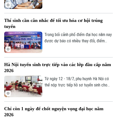
nhiều nhóm ngành vẫn duy trì ở mức lớn.
cao đẳng, đại học cũng bước vào giai
đoạn sôi động nhất trong năm. Nhưng
khác với trước đây, điều khiến nhiều học
Thí sinh cần cân nhắc để tối ưu hóa cơ hội trúng
sinh và phụ huynh băn khoăn không chỉ là
tuyển
chọn trường nào, mà là học gì để có thể
Liên hệ đường dây nóng (bấm để gọi)
thích ứng với một thị trường lao động
Trong bối cảnh phổ điểm đại học năm nay
đang thay đổi rất nhanh dưới tác động
được dự báo có nhiều thay đổi, điểm
Tòa soạn
Tòa soạn
của trí tuệ nhân tạo.
chuẩn của nhiều ngành có thể biến động
0865.116.699 (hotline)
0865.116.699
theo cả hai chiều, việc đăng ký nguyện
vọng không còn đơn thuần là chọn trường
Hà Nội tuyển sinh trực tiếp vào các lớp đầu cấp năm
yêu thích mà cần có một chiến lược hợp
2026
lý để vừa theo đuổi ước mơ, vừa bảo đảm
cơ hội trúng tuyển.
Từ ngày 12 - 18/7, phụ huynh Hà Nội có
thể nộp trực tiếp hồ sơ tuyển sinh cho
con vào lớp 1, lớp 6 và mầm non 5 tuổi
năm học 2026-2027.
Chỉ còn 1 ngày để chốt nguyện vọng đại học năm
2026