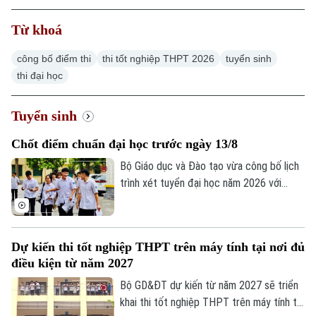
Thời sự
Từ khoá
Hà Nội
Hà Nội
công bố điểm thi
thi tốt nghiệp THPT 2026
tuyển sinh
thi đại học
Chính trị
Nhịp sống Hà Nội
Thế giới
Xã hội
Tuyển sinh
Người Hà Nội
Tin tức
Kinh tế
Chốt điểm chuẩn đại học trước ngày 13/8
An ninh trật tự
Khoảnh khắc Hà Nội
Quân sự
Bộ Giáo dục và Đào tạo vừa công bố lịch
Tin tức
Nhà đất
Công nghệ
trình xét tuyển đại học năm 2026 với
Ẩm thực
Hồ sơ
nhiều mốc thời gian quan trọng. Đáng chú
Cafe sáng
Tin tức
Tàu và Xe
ý, sau khi hoàn tất quá trình lọc ảo, các cơ
Người Việt 4 phương
Tài chính Ngân hàng
sở đào tạo sẽ không được điều chỉnh
Đầu tư
Dự kiến thi tốt nghiệp THPT trên máy tính tại nơi đủ
Ô tô
danh sách thí sinh trúng tuyển và phải
Giáo dục
điều kiện từ năm 2027
Doanh nghiệp
công bố điểm chuẩn trước 17 giờ ngày
Căn hộ
Tàu
13/8.
Bộ GD&ĐT dự kiến từ năm 2027 sẽ triển
Tin tức
Văn hóa
khai thi tốt nghiệp THPT trên máy tính tại
Đất đai
Xe máy