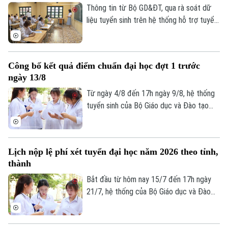
Thông tin từ Bộ GD&ĐT, qua rà soát dữ
liệu tuyển sinh trên hệ thống hỗ trợ tuyển
sinh chung, Bộ nhận thấy một số tồn tại
về dữ liệu điểm học bạ, phiếu đăng ký,
minh chứng ưu tiên và chứng chỉ ngoại
Công bố kết quả điểm chuẩn đại học đợt 1 trước
ngữ, dữ liệu khu vực ưu tiên. Cụ thể, hơn
ngày 13/8
125.000 thí sinh chưa được duyệt minh
chứng ưu tiên và chứng chỉ ngoại ngữ.
Từ ngày 4/8 đến 17h ngày 9/8, hệ thống
tuyển sinh của Bộ Giáo dục và Đào tạo
thực hiện lọc ảo toàn quốc. Các trường
đại học phải công bố điểm chuẩn đợt 1
trước ngày 13/8.
Lịch nộp lệ phí xét tuyển đại học năm 2026 theo tỉnh,
thành
Bắt đầu từ hôm nay 15/7 đến 17h ngày
Theo dõi Hà Nội On
21/7, hệ thống của Bộ Giáo dục và Đào
tạo sẽ mở cổng nộp lệ phí xét tuyển trực
tuyến. Để tránh tình trạng nghẽn mạng,