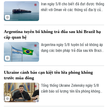
Đầu tư
Iran ngày 5/8 cho biết đã đạt được thống
Ô tô
Giáo dục
nhất với Oman về các thông số địa lý của
Doanh nghiệp
Căn hộ
Tàu
tuyến hàng hải mới qua eo biển Hormuz -
Tin tức
Văn hóa
một trong những tuyến vận tải năng lượng
Đất đai
Xe máy
quan trọng nhất thế giới.
Tuyển sinh
Argentina tuyên bố không trả đũa sau khi Brazil hạ
Tin tức
Sức khỏe
Kinh nghiệm
cấp quan hệ
Thị trường
Hướng nghiệp
Làng nghề
Argentina ngày 5/8 tuyên bố sẽ không áp
Y tế
Thể thao
Đánh giá
dụng các biện pháp trả đũa sau khi Brazil
Di tích
hạ cấp quan hệ song phương xuống cấp
Dinh dưỡng
Bóng đá
Giải trí
Đại biện lâm thời. Buenos Aires cho rằng,
Tư vấn sức khỏe
đây là quyết định đơn phương của Brasilia
Quần vợt
Ukraine cảnh báo cạn kiệt tên lửa phòng không
Tin tức
và khẳng định không muốn làm gia tăng
Đã phát sóng
trước mùa đông
căng thẳng giữa hai nước láng giềng.
Golf
Sao
Tổng thống Ukraine Zelensky ngày 5/8
cảnh báo số lượng tên lửa phòng không
Điện ảnh
mà các đồng minh cung cấp cho nước này
đã sụt giảm nghiêm trọng, chỉ bằng 1/3
Thời trang