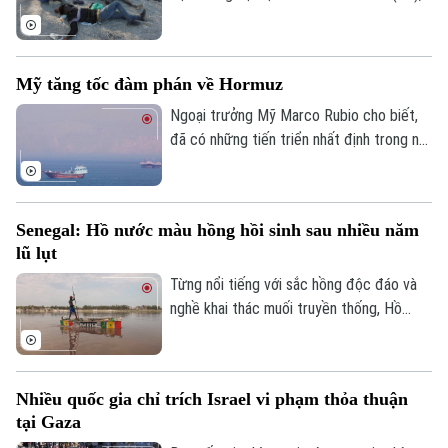
ngày 4/8, khẳng định đoàn kết mạnh mẽ
với Tây Ban Nha trước việc làn sóng
người di cư ồ ạt tràn vào vùng lãnh thổ
Mỹ tăng tốc đàm phán về Hormuz
Ceuta của nước này.
Ngoại trưởng Mỹ Marco Rubio cho biết,
đã có những tiến triển nhất định trong nỗ
lực nhằm bảo đảm tự do hàng hải qua eo
biển Hormuz, song Mỹ và Iran vẫn chưa
đạt được thỏa thuận cuối cùng.
Senegal: Hồ nước màu hồng hồi sinh sau nhiều năm
lũ lụt
Từng nổi tiếng với sắc hồng độc đáo và
nghề khai thác muối truyền thống, Hồ
nước màu hồng Retba ở Senegal đã trải
Liên hệ đường dây nóng (bấm để gọi)
qua giai đoạn lao đao sau trận lũ lớn năm
2022 khiến hồ mất màu và hàng nghìn
Tòa soạn
Tòa soạn
Nhiều quốc gia chỉ trích Israel vi phạm thỏa thuận
người mất kế sinh nhai. Sau nhiều năm nỗ
tại Gaza
0865.116.699 (hotline)
0865.116.699
lực khôi phục, hồ đã lấy lại màu hồng đặc