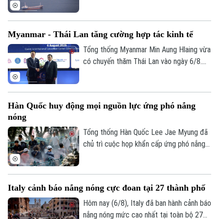
lượng, phân bón và vật liệu công nghiệp
trên toàn cầu đang chịu cú sốc lớn do
các hoạt động vận tải biển qua Eo biển
Myanmar - Thái Lan tăng cường hợp tác kinh tế
Hormuz bị gián đoạn.
Tổng thống Myanmar Min Aung Hlaing vừa
có chuyến thăm Thái Lan vào ngày 6/8.
Chuyến thăm này nằm trong chuỗi nỗ lực
của Bangkok nhằm thúc đẩy sự kết nối
trở lại giữa nước này với khối ASEAN.
Hàn Quốc huy động mọi nguồn lực ứng phó nắng
nóng
Tổng thống Hàn Quốc Lee Jae Myung đã
chủ trì cuộc họp khẩn cấp ứng phó nắng
nóng và chỉ đạo huy động toàn bộ nhân
lực, tài nguyên hiện có để đối phó. Đợt
nắng nóng gay gắt tại quốc gia này dự
Italy cảnh báo nắng nóng cực đoan tại 27 thành phố
báo đạt đỉnh tại thủ đô Seoul trong ngày
6/8, với nhiệt độ có thể lên tới 39 độ C.
Hôm nay (6/8), Italy đã ban hành cảnh báo
Thời tiết cực đoan này đến nay đã khiến
nắng nóng mức cao nhất tại toàn bộ 27