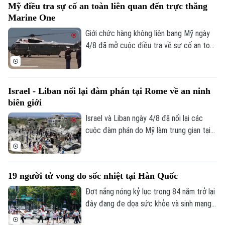
Mỹ điều tra sự cố an toàn liên quan đến trực thăng
gia tăng ảnh hưởng trong không gian trực
Marine One
tuyến.
Giới chức hàng không liên bang Mỹ ngày
4/8 đã mở cuộc điều tra về sự cố an toàn
không lưu liên quan đến trực thăng
Marine One chở Tổng thống Donald
Trump.
Israel - Liban nối lại đàm phán tại Rome về an ninh
biên giới
Israel và Liban ngày 4/8 đã nối lại các
cuộc đàm phán do Mỹ làm trung gian tại
thủ đô Rome (Italy), nhằm thúc đẩy các
thỏa thuận an ninh dọc khu vực biên giới
và triển khai khuôn khổ thỏa thuận đạt
19 người tử vong do sốc nhiệt tại Hàn Quốc
được tại Washington vào cuối tháng 6.
Đợt nắng nóng kỷ lục trong 84 năm trở lại
đây đang đe dọa sức khỏe và sinh mạng
của nhiều người Hàn Quốc, với số ca tử