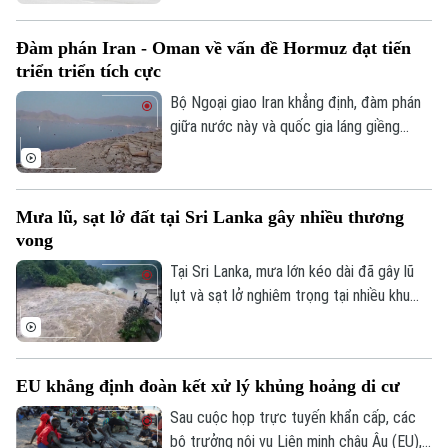
vong đã lên tới 19 người, phần lớn là
người cao tuổi.
Đàm phán Iran - Oman về vấn đề Hormuz đạt tiến
triển triển tích cực
Bộ Ngoại giao Iran khẳng định, đàm phán
giữa nước này và quốc gia láng giềng
Oman về vấn đề eo biển Hormuz, đang
tiến triển tích cực. Tuy nhiên, các kết quả
thảo luận cụ thể chưa được đề cập.
Mưa lũ, sạt lở đất tại Sri Lanka gây nhiều thương
vong
Tại Sri Lanka, mưa lớn kéo dài đã gây lũ
lụt và sạt lở nghiêm trọng tại nhiều khu
vực, khiến ít nhất 5 người thiệt mạng, 3
người bị thương, 2 người mất tích và gần
2.000 người phải sơ tán.
EU khẳng định đoàn kết xử lý khủng hoảng di cư
Sau cuộc họp trực tuyến khẩn cấp, các
bộ trưởng nội vụ Liên minh châu Âu (EU),