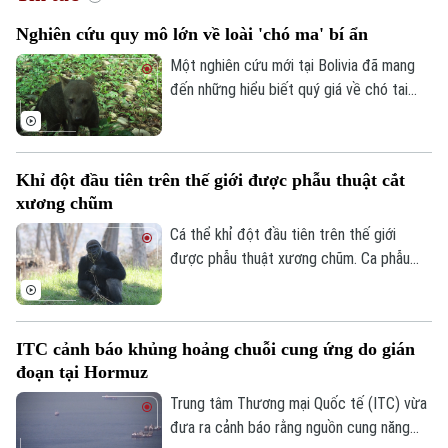
Nghiên cứu quy mô lớn về loài 'chó ma' bí ẩn
Một nghiên cứu mới tại Bolivia đã mang
Xu hướng
đến những hiểu biết quý giá về chó tai
ngắn – loài thú hoang dã được mệnh danh
là "chó ma" của rừng Amazon do rất hiếm
khi xuất hiện trước mắt con người. Thông
Khỉ đột đầu tiên trên thế giới được phẫu thuật cắt
qua hàng nghìn bức ảnh từ hệ thống bẫy
xương chũm
ảnh, các nhà khoa học đã có thêm hình
dung về tập tính và môi trường sống của
Cá thể khỉ đột đầu tiên trên thế giới
một trong những loài chó hoang dã ít
được phẫu thuật xương chũm. Ca phẫu
được biết đến nhất ở khu vực Mỹ Latinh.
thuật mang tính đột phá này được thực
hiện tại Công viên Safari thuộc Sở thú
San Diego ở bang California, Mỹ nhằm
ITC cảnh báo khủng hoảng chuỗi cung ứng do gián
điều trị tình trạng nhiễm trùng đã lan đến
đoạn tại Hormuz
một phần hộp sọ của con vật.
Trung tâm Thương mại Quốc tế (ITC) vừa
đưa ra cảnh báo rằng nguồn cung năng