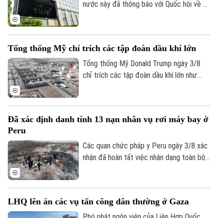
nước này đã thông báo với Quốc hội về kế
hoạch đóng cửa 5 cơ quan đại diện ngoại
giao ở nước ngoài, thu hẹp đáng kể so với
đề xuất ban đầu.
Tổng thống Mỹ chỉ trích các tập đoàn dầu khí lớn
Tổng thống Mỹ Donald Trump ngày 3/8
chỉ trích các tập đoàn dầu khí lớn như
Chevron và Exxon Mobil vì thu lợi nhuận
quá cao, đồng thời kêu gọi ngành năng
lượng góp phần kiềm chế giá nhiên liệu
Đã xác định danh tính 13 nạn nhân vụ rơi máy bay ở
trong bối cảnh căng thẳng với Iran tiếp
Peru
tục đẩy giá dầu thế giới tăng.
Các quan chức pháp y Peru ngày 3/8 xác
nhận đã hoàn tất việc nhận dạng toàn bộ
13 nạn nhân thiệt mạng trong vụ rơi máy
bay du lịch gần khu vực đường kẻ Nazca
nổi tiếng, tạo cơ sở để tiến hành các thủ
LHQ lên án các vụ tấn công dân thường ở Gaza
tục đưa thi thể nạn nhân về nước.
Bản quyền thuộc về Cơ quan Báo và Phát thanh Truyền hình Hà Nội Giấy
phép số: Số 63/GP-TTDT, cấp ngày 10/05/2023
Phó phát ngôn viên của Liên Hợp Quốc,