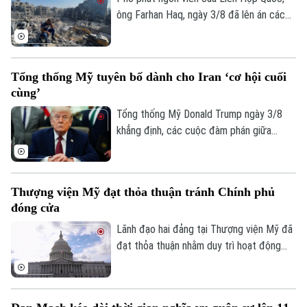
ông Farhan Haq, ngày 3/8 đã lên án các
TRANG THÔNG TIN ĐIỆN TỬ
vụ tấn công khiến dân thường thiệt mạng
CỦA CƠ QUAN BÁO VÀ PHÁT THANH TRUYỀN HÌNH HÀ NỘI
tại Dải Gaza, đồng thời nhấn mạnh các cơ
sở y tế phải được bảo vệ trong mọi hoàn
Số 3-5 Huỳnh Thúc Kháng-Phường Láng-Hà Nội
Tổng thống Mỹ tuyên bố dành cho Iran ‘cơ hội cuối
cảnh.
Giám đốc: VŨ MINH TUẤN
cùng’
Tổng thống Mỹ Donald Trump ngày 3/8
Phó Giám đốc: Nguyễn Kim Khiêm, Nguyễn Minh Đức, Nguyễn Thành Lợi
khẳng định, các cuộc đàm phán giữa
Washington và Tehran đang diễn ra, đồng
thời cảnh báo đây là “cơ hội cuối cùng” để
Iran đạt được một thỏa thuận nhằm chấm
Thượng viện Mỹ đạt thỏa thuận tránh Chính phủ
dứt xung đột.
đóng cửa
Lãnh đạo hai đảng tại Thượng viện Mỹ đã
đạt thỏa thuận nhằm duy trì hoạt động
của Chính phủ liên bang qua thời điểm
diễn ra cuộc bầu cử giữa nhiệm kỳ năm
2026, qua đó tránh nguy cơ Chính phủ