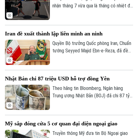
nhận tháng 7 vừa qua là tháng có nhiệt độ
cao nhất từng được ghi nhận tại nước này
kể từ khi các dữ liệu khí tượng bắt đầu
được lưu trữ vào năm 1900.
Iran đề xuất thành lập liên minh an ninh
Quyền Bộ trưởng Quốc phòng Iran, Chuẩn
tướng Seyyed Majid Ebn-e-Reza, đã đề
xuất thiết lập một cơ chế an ninh chung
giữa các quốc gia Hồi giáo trong khu vực,
cho rằng sự hiện diện của các lực lượng
Nhật Bản chi 87 triệu USD hỗ trợ đồng Yên
bên ngoài khu vực chỉ làm gia tăng bất ổn.
Theo hãng tin Bloomberg, Ngân hàng
Trung ương Nhật Bản (BOJ) đã chi 87 tỷ
USD để ngăn đà lao dốc của đồng yên.
Hoạt động can thiệp diễn ra trong hai
ngày 30 và 31/7, với ước tính BOJ đã chi
Mỹ sắp đóng cửa 5 cơ quan đại diện ngoại giao
khoảng 53 tỷ USD trong ngày 30/7 và 34
tỷ USD trong ngày 31/7.
Truyền thông Mỹ đưa tin Bộ Ngoại giao