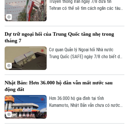
Truyền thông Iran ngày 7/8 đưa tin
Tehran có thể sẽ tìm cách ngăn các tàu
của Mỹ và Israel đi qua eo biển Hormuz
theo khuôn khổ thỏa thuận hợp tác với
Oman nhằm mở lại tuyến hàng hải chiến
Dự trữ ngoại hối của Trung Quốc tăng nhẹ trong
lược này cho hoạt động thương mại.
tháng 7
Theo dõi Hà Nội On
Cơ quan Quản lý Ngoại hối Nhà nước
Trung Quốc (SAFE) ngày 7/8 cho biết dự
trữ ngoại hối của nước này tăng nhẹ trong
tháng 7, nhờ đồng USD suy yếu và diễn
biến trái chiều của giá các loại tài sản
Nhật Bản: Hơn 36.000 hộ dân vẫn mất nước sau
trên thị trường toàn cầu.
động đất
Hơn 36.000 hộ gia đình tại tỉnh
Kumamoto, Nhật Bản vẫn chưa có nước
sinh hoạt trong 10 ngày sau trận động
đất mạnh làm rung chuyển khu vực. Giới
chức địa phương cho biết việc khôi phục