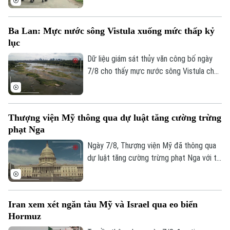
khác, sau vụ vượt ngục bất thành khiến ba
phạm nhân thiệt mạng và 23 người bị
Ba Lan: Mực nước sông Vistula xuống mức thấp kỷ
thương.
lục
Dữ liệu giám sát thủy văn công bố ngày
7/8 cho thấy mực nước sông Vistula chảy
qua thủ đô Warsaw của Ba Lan đã giảm
xuống mức thấp nhất kể từ khi công tác
đo đạc được triển khai.
Thượng viện Mỹ thông qua dự luật tăng cường trừng
phạt Nga
Ngày 7/8, Thượng viện Mỹ đã thông qua
dự luật tăng cường trừng phạt Nga với tỷ
lệ 86 phiếu thuận và 11 phiếu chống trong
phiên họp cuối cùng trước kỳ nghỉ hè.
Iran xem xét ngăn tàu Mỹ và Israel qua eo biển
Hormuz