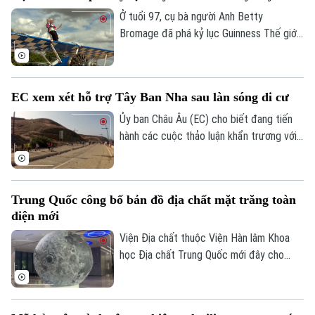
Ở tuổi 97, cụ bà người Anh Betty
Bromage đã phá kỷ lục Guinness Thế giới
của chính mình khi trở thành người phụ nữ
lớn tuổi nhất biểu diễn trên cánh máy bay.
Thử thách đặc biệt này cũng nhằm gây
EC xem xét hỗ trợ Tây Ban Nha sau làn sóng di cư
quỹ cho bệnh viện từng điều trị bệnh đột
quỵ cho bà.
Ủy ban Châu Âu (EC) cho biết đang tiến
hành các cuộc thảo luận khẩn trương với
Tây Ban Nha về một gói hỗ trợ tài chính
bổ sung dành cho vùng lãnh thổ Ceuta.
Động thái này diễn ra sau khi ghi nhận
Trung Quốc công bố bản đồ địa chất mặt trăng toàn
khoảng 72.000 người di cư vượt biên từ
diện mới
Maroc vào khu vực này trong một đợt
biến động chưa từng có tiền lệ.
Viện Địa chất thuộc Viện Hàn lâm Khoa
học Địa chất Trung Quốc mới đây cho
biết một nhóm nghiên cứu của nước này
đã hoàn thành bản đồ địa chất cập nhật
toàn bộ bề mặt Mặt Trăng với tỷ lệ 1:5