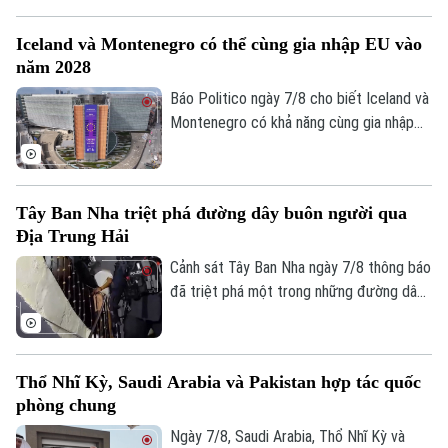
xuất bơ trọng điểm ở miền Tây nước này,
nhằm ngăn chặn tình trạng tống tiền và
Iceland và Montenegro có thể cùng gia nhập EU vào
bạo lực của các băng nhóm tội phạm ảnh
năm 2028
hưởng tới hoạt động xuất khẩu quả bơ
sang Mỹ.
Báo Politico ngày 7/8 cho biết Iceland và
Montenegro có khả năng cùng gia nhập
Liên minh châu Âu (EU) vào năm 2028.
Kịch bản này sẽ phụ thuộc vào kết quả
cuộc trưng cầu dân ý tại Iceland về việc
Tây Ban Nha triệt phá đường dây buôn người qua
nối lại đàm phán gia nhập EU vào cuối
Địa Trung Hải
tháng này.
Cảnh sát Tây Ban Nha ngày 7/8 thông báo
đã triệt phá một trong những đường dây
Liên hệ đường dây nóng (bấm để gọi)
buôn người lớn nhất hoạt động trên tuyến
Tòa soạn
Tòa soạn
Địa Trung Hải, bắt giữ 78 đối tượng và
thu giữ 18 tàu cao tốc.
0865.116.699 (hotline)
0865.116.699
Thổ Nhĩ Kỳ, Saudi Arabia và Pakistan hợp tác quốc
phòng chung
Ngày 7/8, Saudi Arabia, Thổ Nhĩ Kỳ và