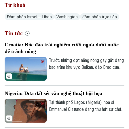
Từ khoá
Đàm phán Israel – Liban
Washington
đàm phán trực tiếp
Tin tức
Croatia: Độc đáo trải nghiệm cưỡi ngựa dưới nước
để tránh nóng
Trước những đợt nắng nóng gay gắt đang
bao trùm khu vực Balkan, đảo Brac của
Croatia đã mang đến một trải nghiệm
tránh nóng khá độc đáo. Thay vì cưỡi
ngựa dọc bãi biển, du khách tại đây có
Nigeria: Đưa đất sét vào nghệ thuật hội họa
thể trực tiếp cưỡi ngựa lội dưới làn nước
biển mát lành.
Tại thành phố Lagos (Nigeria), họa sĩ
Emmanuel Olatunde đang thu hút sự chú ý
của giới nghệ thuật quốc tế khi biến đất
sét tự nhiên thành các loại sơn màu độc