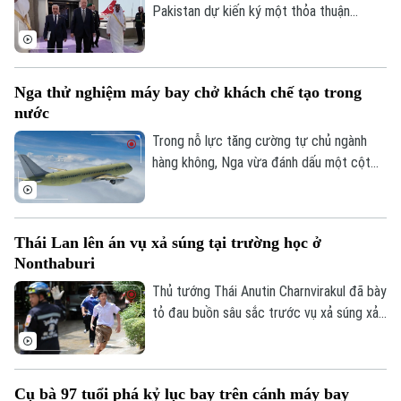
Pakistan dự kiến ký một thỏa thuận
phòng thủ chung tại thành phố Jeddah
của Saudi Arabia, nhằm tăng cường quan
hệ an ninh giữa ba nước.
Nga thử nghiệm máy bay chở khách chế tạo trong
nước
Trong nỗ lực tăng cường tự chủ ngành
hàng không, Nga vừa đánh dấu một cột
mốc mới khi chiếc máy bay chở khách
MS-21, được chế tạo hoàn toàn trong
nước, thực hiện thành công chuyến bay
Thái Lan lên án vụ xả súng tại trường học ở
đầu tiên.
Nonthaburi
Thủ tướng Thái Anutin Charnvirakul đã bày
tỏ đau buồn sâu sắc trước vụ xả súng xảy
ra vào sáng 7/8 theo giờ địa phương, tại
trường Thepsirin, tỉnh Nonthaburi, khiến ít
nhất 8 người thiệt mạng bao gồm cả nghi
Cụ bà 97 tuổi phá kỷ lục bay trên cánh máy bay
phạm và 22 người khác bị thương.