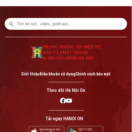
cuộc không kích dữ dội được ghi nhận tại
nhiều khu vực.
TRANG THÔNG TIN ĐIỆN TỬ
BÁO VÀ PHÁT THANH
& TRUYỀN HÌNH HÀ NỘI
Giới thiệu
Điều khoản sử dụng
Chính sách bảo mật
Theo dõi Hà Nội On
Tải ngay HANOI ON