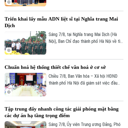
hiện công tác chuyển đổi số trên địa bàn
xã Quang Minh giai đoạn 2025-2026.
Triển khai lấy mẫu ADN liệt sĩ tại Nghĩa trang Mai
Dịch
Sáng 7/8, tại Nghĩa trang Mai Dịch (Hà
Nội), Ban Chỉ đạo thành phố Hà Nội về tìm
kiếm, quy tập và xác định danh tính hài
cốt liệt sĩ trang trọng tổ chức Lễ dâng
hương tưởng niệm và chính thức triển
Chuẩn hoá hệ thống thiết chế văn hoá ở cơ sở
khai công tác lấy mẫu hài cốt liệt sĩ chưa
xác định được thông tin để phục vụ giám
Chiều 7/8, Ban Văn hóa – Xã hội HĐND
định ADN.
thành phố Hà Nội đã giám sát việc đầu
tư, khai thác các thiết chế văn hóa, thể
thao trên địa bàn phường Kiến Hưng.
Tập trung đẩy nhanh công tác giải phóng mặt bằng
các dự án hạ tầng trọng điểm
Sáng 7/8, Ủy viên Trung ương Đảng, Phó