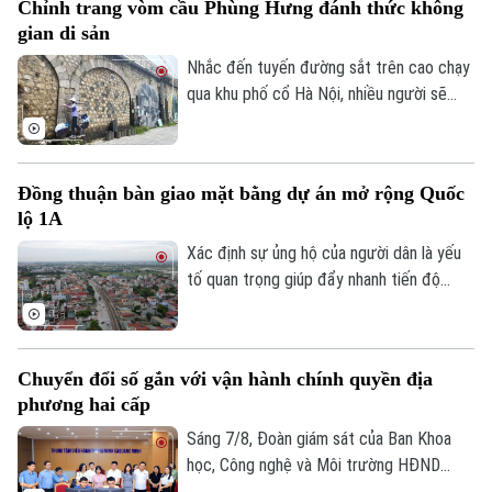
Chỉnh trang vòm cầu Phùng Hưng đánh thức không
những điểm nghẽn đây sẽ là một trong
gian di sản
những động lực quan trọng đóng góp vào
tăng trưởng nhanh và bền vững của Thủ
Nhắc đến tuyến đường sắt trên cao chạy
đô.
qua khu phố cổ Hà Nội, nhiều người sẽ
nhớ ngay đến dãy 131 vòm cầu đá mang
Theo dõi Hà Nội On
dấu ấn hơn một thế kỷ. Không chỉ là một
công trình hạ tầng, đây còn là một phần
Đồng thuận bàn giao mặt bằng dự án mở rộng Quốc
ký ức đô thị của Thủ đô. Trong thời gian
lộ 1A
tới, khu vực này sẽ được chỉnh trang theo
hướng bảo tồn kết hợp phát huy giá trị di
Xác định sự ủng hộ của người dân là yếu
sản, mở ra một không gian văn hóa, nghệ
tố quan trọng giúp đẩy nhanh tiến độ
thuật và du lịch mới.
GPMB dự án Trục không gian Quốc lộ 1A,
thời gian qua, xã Thượng Phúc đã tập
trung đồng loạt nhiều giải pháp. Nhờ đó,
Chuyển đổi số gắn với vận hành chính quyền địa
nhiều người dân và doanh nghiệp đã sớm
phương hai cấp
đồng thuận, bàn giao đất để thực hiện
siêu dự án 162.000 tỷ đồng này.
Sáng 7/8, Đoàn giám sát của Ban Khoa
học, Công nghệ và Môi trường HĐND
thành phố Hà Nội giám sát tình hình thực