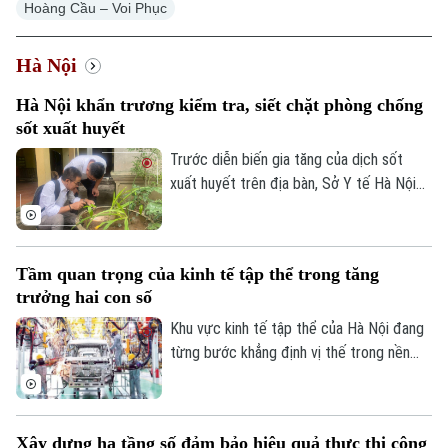
Hoàng Cầu – Voi Phục
Hà Nội
Hà Nội khẩn trương kiểm tra, siết chặt phòng chống
sốt xuất huyết
Trước diễn biến gia tăng của dịch sốt
xuất huyết trên địa bàn, Sở Y tế Hà Nội
vừa ban hành công văn khẩn yêu cầu các
xã, phường tăng cường triển khai các biện
pháp phòng, chống dịch. Ngành y tế cũng
Tầm quan trọng của kinh tế tập thể trong tăng
sẽ thành lập các đoàn kiểm tra, giám sát
trưởng hai con số
công tác phòng chống dịch tại 91 xã
phường.
Khu vực kinh tế tập thể của Hà Nội đang
từng bước khẳng định vị thế trong nền
kinh tế Thủ đô. Từ những HTX làng nghề
đến mô hình OCOP, tất cả đều đang góp
phần tạo việc làm, phát triển kinh tế nông
Xây dựng hạ tầng số đảm bảo hiệu quả thực thi công