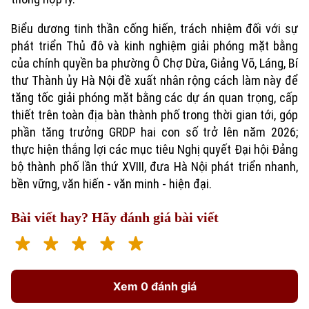
Xã hội
Người Hà Nội
Tin tức
Kinh tế
Biểu dương tinh thần cống hiến, trách nhiệm đối với sự
An ninh trật tự
Khoảnh khắc Hà Nội
phát triển Thủ đô và kinh nghiệm giải phóng mặt bằng
Quân sự
Tin tức
Nhà đất
của chính quyền ba phường Ô Chợ Dừa, Giảng Võ, Láng, Bí
Công nghệ
Ẩm thực
thư Thành ủy Hà Nội đề xuất nhân rộng cách làm này để
Hồ sơ
Cafe sáng
tăng tốc giải phóng mặt bằng các dự án quan trọng, cấp
Tin tức
Tàu và Xe
thiết trên toàn địa bàn thành phố trong thời gian tới, góp
Người Việt 4 phương
Tài chính Ngân hàng
Đầu tư
phần tăng trưởng GRDP hai con số trở lên năm 2026;
Ô tô
Giáo dục
thực hiện thắng lợi các mục tiêu Nghị quyết Đại hội Đảng
Doanh nghiệp
Căn hộ
bộ thành phố lần thứ XVIII, đưa Hà Nội phát triển nhanh,
Tàu
Tin tức
Văn hóa
bền vững, văn hiến - văn minh - hiện đại.
Đất đai
Xe máy
Tuyển sinh
Tin tức
Bài viết hay? Hãy đánh giá bài viết
Sức khỏe
Kinh nghiệm
Thị trường
Hướng nghiệp
Làng nghề
Y tế
Thể thao
Đánh giá
Di tích
Xem 0 đánh giá
Dinh dưỡng
Bóng đá
Giải trí