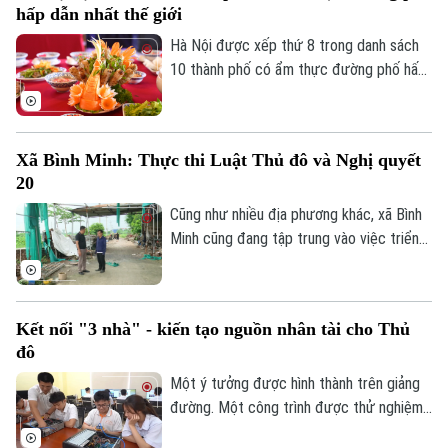
hấp dẫn nhất thế giới
Hà Nội được xếp thứ 8 trong danh sách
10 thành phố có ẩm thực đường phố hấp
dẫn nhất thế giới theo nghiên cứu của
Radical Storage và cũng là thành phố duy
nhất của châu Á lọt vào danh sách này.
Xã Bình Minh: Thực thi Luật Thủ đô và Nghị quyết
20
Cũng như nhiều địa phương khác, xã Bình
Minh cũng đang tập trung vào việc triển
khai Luật Thủ đô và Nghị quyết 20 của
HĐND thành phố Hà Nội, Luật Đất đai
trong việc xử lý dứt điểm những cá nhân,
Kết nối "3 nhà" - kiến tạo nguồn nhân tài cho Thủ
tổ chức vi phạm về trật tự xây dựng, đất
đô
đai.
Một ý tưởng được hình thành trên giảng
đường. Một công trình được thử nghiệm
trong phòng nghiên cứu. Nhưng để những