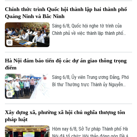
tác quản lý hành nghề kiến trúc theo
Chính thức trình Quốc hội thành lập hai thành phố
hướng cắt giảm thủ tục hành chính,
Quảng Ninh và Bắc Ninh
chuyển mạnh từ tiền kiểm sang hậu kiểm
và đẩy mạnh chuyển đổi số.
Sáng 6/8, Quốc hội nghe tờ trình của
Chính phủ về việc thành lập thành phố
Quảng Ninh và thành phố Bắc Ninh.
Hà Nội đảm bảo tiến độ các dự án giao thông trọng
điểm
Sáng 6/8, Ủy viên Trung ương Đảng, Phó
Bí thư Thường trực Thành ủy Nguyễn
Trọng Đông, Trưởng Ban Chỉ đạo giải
phóng mặt bằng các dự án đầu tư trên
địa bàn thành phố Hà Nội, kiểm tra thực
Xây dựng xã, phường xã hội chủ nghĩa thượng tôn
địa một số hạng mục quan trọng.
pháp luật
Hôm nay 6/8, Sở Tư pháp Thành phố Hà
Bản quyền thuộc về Cơ quan Báo và Phát thanh Truyền hình Hà Nội Giấy
Nội đã tổ chức Hội thảo đóng góp Đề án