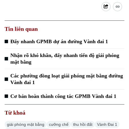
Tư vấn sức khỏe
Quần vợt
Tin tức
Đã phát sóng
Golf
Sao
Tin liên quan
Điện ảnh
Đẩy nhanh GPMB dự án đường Vành đai 1
Thời trang
Nhận rõ khó khăn, đẩy nhanh tiến độ giải phóng
mặt bằng
Âm nhạc
Các phường đồng loạt giải phóng mặt bằng đường
Vành đai 1
Cơ bản hoàn thành công tác GPMB Vành đai 1
Từ khoá
giải phóng mặt bằng
cưỡng chế
thu hồi đất
Vành Đai 1