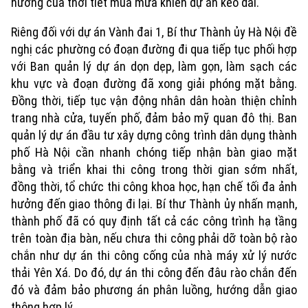
hưởng của thời tiết mùa mưa khiến dự án kéo dài.
Riêng đối với dự án Vành đai 1, Bí thư Thành ủy Hà Nội đề
nghị các phường có đoạn đường đi qua tiếp tục phối hợp
với Ban quản lý dự án dọn dẹp, làm gọn, làm sạch các
khu vực và đoạn đường đã xong giải phóng mặt bằng.
Đồng thời, tiếp tục vận động nhân dân hoàn thiện chỉnh
trang nhà cửa, tuyến phố, đảm bảo mỹ quan đô thị. Ban
quản lý dự án đầu tư xây dựng công trình dân dụng thành
phố Hà Nội cần nhanh chóng tiếp nhận bàn giao mặt
bằng và triển khai thi công trong thời gian sớm nhất,
Chuyên mục
đồng thời, tổ chức thi công khoa học, hạn chế tối đa ảnh
hưởng đến giao thông đi lại. Bí thư Thành ủy nhấn mạnh,
Thời sự
thành phố đã có quy định tất cả các công trình hạ tầng
trên toàn địa bàn, nếu chưa thi công phải dỡ toàn bộ rào
Hà Nội
Hà Nội
chắn như dự án thi công cống của nhà máy xử lý nước
thải Yên Xá. Do đó, dự án thi công đến đâu rào chắn đến
Chính trị
Nhịp sống Hà Nội
đó và đảm bảo phương án phân luồng, hướng dẫn giao
Thế giới
thông hợp lý.