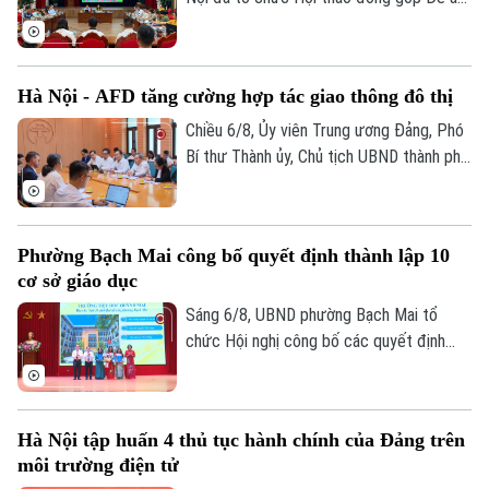
phép số: Số 63/GP-TTDT, cấp ngày 10/05/2023
“Xây dựng văn hoá tuân thủ pháp luật
TRANG THÔNG TIN ĐIỆN TỬ
trong xây dựng xã, phường xã hội chủ
nghĩa trên địa bàn thành phố Hà Nội”.
CỦA CƠ QUAN BÁO VÀ PHÁT THANH TRUYỀN HÌNH HÀ NỘI
Hà Nội - AFD tăng cường hợp tác giao thông đô thị
Số 3-5 Huỳnh Thúc Kháng-Phường Láng-Hà Nội
Chiều 6/8, Ủy viên Trung ương Đảng, Phó
Giám đốc: VŨ MINH TUẤN
Bí thư Thành ủy, Chủ tịch UBND thành phố
Hà Nội Vũ Đại Thắng đã tiếp Giám đốc Cơ
Phó Giám đốc: Nguyễn Kim Khiêm, Nguyễn Minh Đức, Nguyễn Thành Lợi
quan Phát triển Pháp (AFD) tại Việt Nam,
ông Julien Seillan, trao đổi về các dự án
Phường Bạch Mai công bố quyết định thành lập 10
đang triển khai và định hướng mở rộng
cơ sở giáo dục
hợp tác trong thời gian tới.
Sáng 6/8, UBND phường Bạch Mai tổ
chức Hội nghị công bố các quyết định
thành lập các cơ sở giáo dục và công tác
cán bộ quản lý sau sắp xếp đối với các
trường mầm non, tiểu học và trung học cơ
Hà Nội tập huấn 4 thủ tục hành chính của Đảng trên
sở công lập trên địa bàn.
môi trường điện tử