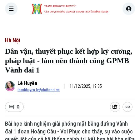
TRANG THÔNG TIN ĐIỆN TỬ
CỦA CƠ QUAN BÁO VÀ PHÁT THANH TRUYỀN HÌNH HÀ NỘI
THỜI SỰ
HÀ NỘI
THẾ GIỚI
KINH TẾ
NHÀ ĐẤT
Hà Nội
Dân vận, thuyết phục kết hợp kỷ cương,
pháp luật - làm nên thành công GPMB
Vành đai 1
Lê Huyền
11/12/2025, 19:35
thanhhuyen.le@daihanoi.vn
0
Bài học kinh nghiệm giải phóng mặt bằng đường Vành
đai 1 đoạn Hoàng Cầu - Voi Phục cho thấy, sự vào cuộc
quyết liệt của cả hệ thống chính trị, kết hợp hài hòa giữa