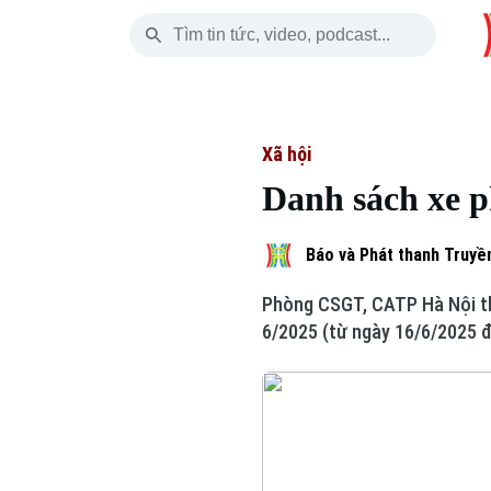
Thứ Bảy
THỜI SỰ
HÀ NỘI
THẾ GIỚI
08 Tháng 08, 2026
Hà Nội
Nhịp sống Hà Nộ
Tin tức
Xã hội
Danh sách xe p
Chính trị
Người Hà Nội
Quân s
Xã hội
Khoảnh khắc Hà 
Hồ sơ
Báo và Phát thanh Truyền
Phòng CSGT, CATP Hà Nội th
An ninh trật tự
Ẩm thực
Người V
6/2025 (từ ngày 16/6/2025 đ
Công nghệ