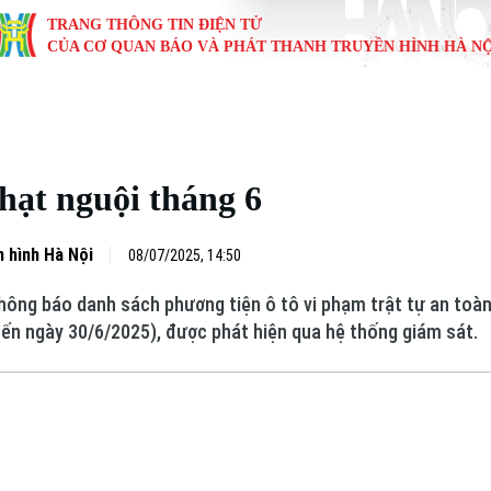
TRANG THÔNG TIN ĐIỆN TỬ
CỦA CƠ QUAN BÁO VÀ PHÁT THANH TRUYỀN HÌNH HÀ NỘ
KINH TẾ
NHÀ ĐẤT
TÀU VÀ XE
GIÁO DỤC
VĂN HÓA
SỨC KHỎ
i
Tin tức
Tin tức
Ô tô
Tin tức
Tin tức
Y tế
hạt nguội tháng 6
ự
Cafe sáng
Đầu tư
Tàu
Tuyển sinh
Làng nghề
Dinh dư
Nội
Tài chính Ngân hàng
Căn hộ
Xe máy
Hướng nghiệp
Di tích
Tư vấn 
 hình Hà Nội
08/07/2025, 14:50
ông báo danh sách phương tiện ô tô vi phạm trật tự an toàn
iệt 4 phương
Doanh nghiệp
Đất đai
Thị trường
ến ngày 30/6/2025), được phát hiện qua hệ thống giám sát.
Kinh nghiệm
Đánh giá