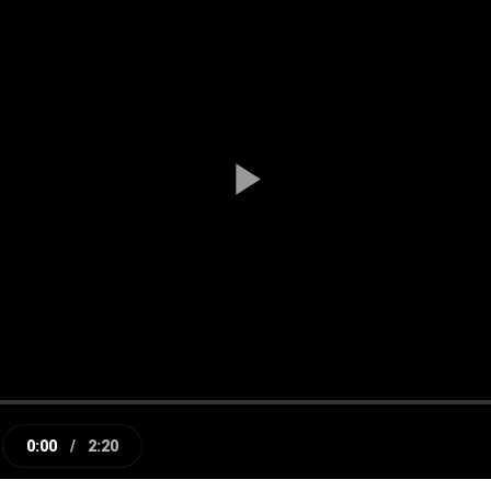
Play
Video
0:00
/
2:20
e
Current
Duration