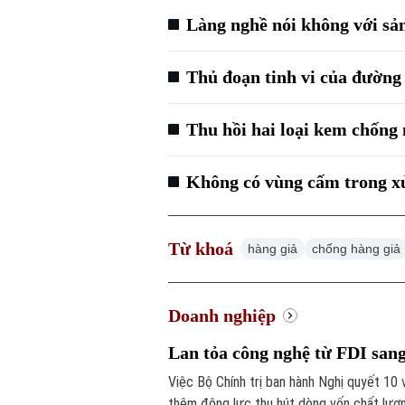
Làng nghề nói không với sả
Thủ đoạn tinh vi của đường 
Thu hồi hai loại kem chống 
Không có vùng cấm trong xử
Từ khoá
hàng giả
chống hàng giả
Doanh nghiệp
Lan tỏa công nghệ từ FDI san
Việc Bộ Chính trị ban hành Nghị quyết 10
thêm động lực thu hút dòng vốn chất lượ