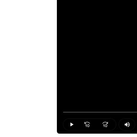
Loaded
:
0.00%
Play
Mut