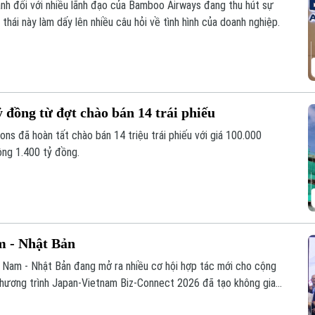
ảnh đối với nhiều lãnh đạo của Bamboo Airways đang thu hút sự
thái này làm dấy lên nhiều câu hỏi về tình hình của doanh nghiệp.
ỷ đồng từ đợt chào bán 14 trái phiếu
 đã hoàn tất chào bán 14 triệu trái phiếu với giá 100.000
ông 1.400 tỷ đồng.
m - Nhật Bản
t Nam - Nhật Bản đang mở ra nhiều cơ hội hợp tác mới cho cộng
 chương trình Japan-Vietnam Biz-Connect 2026 đã tạo không gian
 nối trực tiếp, tìm kiếm đối tác và thúc đẩy các cơ hội hợp tác