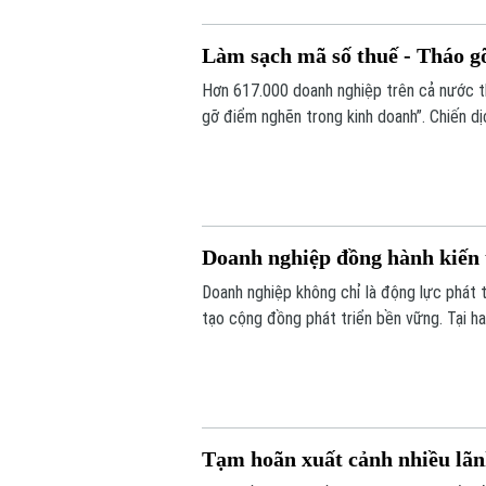
Làm sạch mã số thuế - Tháo g
Hơn 617.000 doanh nghiệp trên cả nước th
gỡ điểm nghẽn trong kinh doanh”. Chiến d
xử lý hồ sơ tồn đọng, ngăn chặn việc lợi d
Doanh nghiệp đồng hành kiến 
Doanh nghiệp không chỉ là động lực phát t
tạo cộng đồng phát triển bền vững. Tại ha
Phúc Thịnh, nhiều doanh nghiệp đã sẵn sà
hiện thực hóa các mục tiêu của đề án.
Tạm hoãn xuất cảnh nhiều lã