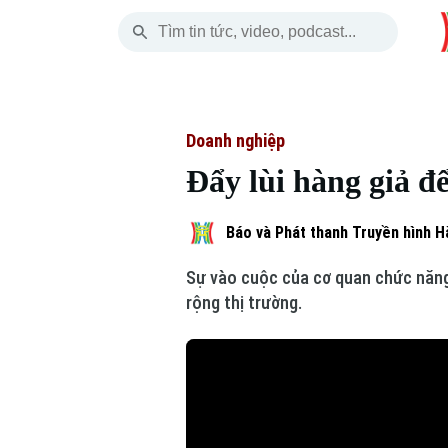
Thứ Bảy
THỜI SỰ
HÀ NỘI
THẾ GIỚI
08 Tháng 08, 2026
Hà Nội
Nhịp sống Hà Nộ
Tin tức
Doanh nghiệp
Đẩy lùi hàng giả đ
Chính trị
Người Hà Nội
Quân s
Xã hội
Khoảnh khắc Hà 
Hồ sơ
Báo và Phát thanh Truyền hình H
Sự vào cuộc của cơ quan chức năng
An ninh trật tự
Ẩm thực
Người V
rộng thị trường.
Công nghệ
Skip Ad