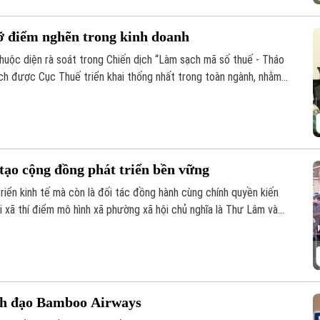
ỡ điểm nghẽn trong kinh doanh
uộc diện rà soát trong Chiến dịch “Làm sạch mã số thuế - Tháo
ịch được Cục Thuế triển khai thống nhất trong toàn ngành, nhằm
ụng pháp nhân, thông tin cá nhân để vi phạm pháp luật.
tạo cộng đồng phát triển bền vững
riển kinh tế mà còn là đối tác đồng hành cùng chính quyền kiến
i xã thí điểm mô hình xã phường xã hội chủ nghĩa là Thư Lâm và
ng chung tay, góp nguồn lực và đồng hành cùng địa phương để
nh đạo Bamboo Airways