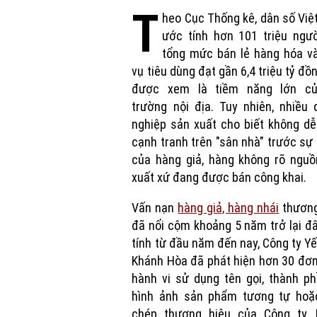
T
heo Cục Thống kê, dân số Vi
ước tính hơn 101 triệu ngườ
tổng mức bán lẻ hàng hóa và
vụ tiêu dùng đạt gần 6,4 triệu tỷ đồ
được xem là tiềm năng lớn củ
trường nội địa. Tuy nhiên, nhiều
nghiệp sản xuất cho biết không d
cạnh tranh trên "sân nhà" trước sự 
của hàng giả, hàng không rõ nguồ
xuất xứ đang được bán công khai.
Vấn nạn
hàng giả, hàng nhái
thương
đã nổi cộm khoảng 5 năm trở lại đâ
tính từ đầu năm đến nay, Công ty Y
Khánh Hòa đã phát hiện hơn 30 đơn
hành vi sử dụng tên gọi, thành p
hình ảnh sản phẩm tương tự hoặ
chép thương hiệu của Công ty. 