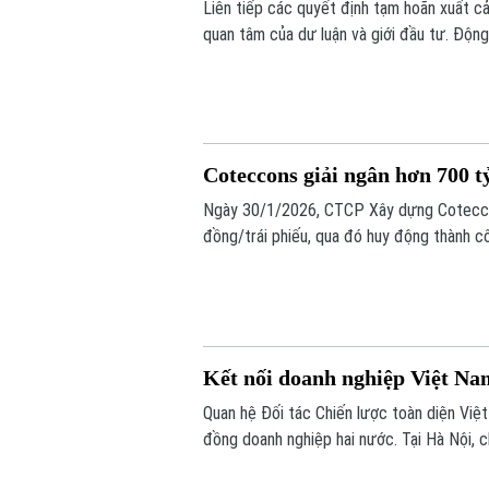
Liên tiếp các quyết định tạm hoãn xuất c
quan tâm của dư luận và giới đầu tư. Động 
Coteccons giải ngân hơn 700 t
Ngày 30/1/2026, CTCP Xây dựng Coteccons
đồng/trái phiếu, qua đó huy động thành c
Kết nối doanh nghiệp Việt Na
Quan hệ Đối tác Chiến lược toàn diện Việ
đồng doanh nghiệp hai nước. Tại Hà Nội,
để doanh nghiệp Việt Nam và Nhật Bản kết