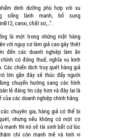
Picture
phẩm dinh dưỡng phù hợp với xu
ng sống lành mạnh, bổ sung
inB12, canxi, chất xơ,…".
ống là một trong những mặt hàng
iện với nguy cơ làm giả cao gây thiệt
lớn đến các doanh nghiệp làm ăn
chính có đóng thuế, nghĩa vụ kinh
. Các chiến dịch truy quét hàng giả
mô lớn gần đây sẽ thúc đẩy người
 dùng chuyển hướng sang các hình
bán lẻ đáng tin cậy hơn và đây lại là
hế của các doanh nghiệp chính hãng.
các chuyên gia, hàng giả có thể bị
 quét, nhưng nếu không có một cơ
ủ mạnh thì nó sẽ tái sinh bất cứ lúc
 thậm chí còn mạnh mẽ và tinh vi