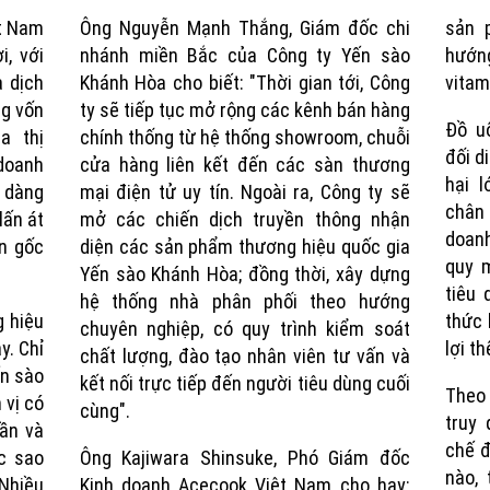
ệt Nam
Ông Nguyễn Mạnh Thắng, Giám đốc chi
sản 
Time
i, với
nhánh miền Bắc của Công ty Yến sào
hướ
 dịch
Khánh Hòa cho biết: "Thời gian tới, Công
vitam
ng vốn
ty sẽ tiếp tục mở rộng các kênh bán hàng
Đồ u
a thị
chính thống từ hệ thống showroom, chuỗi
đối d
 doanh
cửa hàng liên kết đến các sàn thương
hại 
ễ dàng
mại điện tử uy tín. Ngoài ra, Công ty sẽ
chân 
lấn át
mở các chiến dịch truyền thông nhận
doanh
n gốc
diện các sản phẩm thương hiệu quốc gia
quy 
Yến sào Khánh Hòa; đồng thời, xây dựng
tiêu
hệ thống nhà phân phối theo hướng
 hiệu
thức 
chuyên nghiệp, có quy trình kiểm soát
y. Chỉ
lợi t
chất lượng, đào tạo nhân viên tư vấn và
ến sào
kết nối trực tiếp đến người tiêu dùng cuối
Theo 
 vị có
cùng".
truy
hần và
chế đ
c sao
Ông Kajiwara Shinsuke, Phó Giám đốc
nào,
Nhiều
Kinh doanh Acecook Việt Nam cho hay: