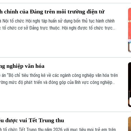
h chính của Đảng trên môi trường điện tử
 Nội tổ chức Hội nghị tập huấn sử dụng bốn thủ tục hành chính
c tổ chức cơ sở Đảng trực thuộc. Hội nghị được tổ chức trực
ố và kết nối trực tuyến đến điểm cầu của các tổ chức cơ sở Đảng
ng nghiệp văn hóa
án “Bộ chỉ tiêu thống kê về các ngành công nghiệp văn hóa trên
lường mức độ phát triển và đóng góp của lĩnh vực công nghiệp
vụ công tác quản lý và hoạch định chính sách.
u được vui Tết Trung thu
 tổ chức Tết Trung thu năm 2026 với mục tiêu mọi trẻ em trên