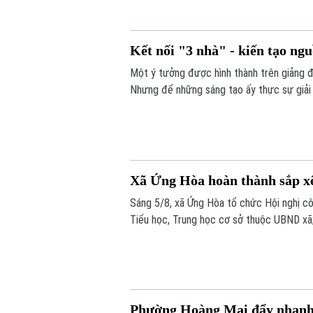
Kết nối "3 nhà" - kiến tạo ng
Một ý tưởng được hình thành trên giảng 
Nhưng để những sáng tạo ấy thực sự giải qu
cho xã hội, cần một hành trình dài hơn. H
nghiệp.
Xã Ứng Hòa hoàn thành sắp xế
Sáng 5/8, xã Ứng Hòa tổ chức Hội nghị cô
Tiểu học, Trung học cơ sở thuộc UBND xã
đối với các cơ sở giáo dục công lập trên 
Phường Hoàng Mai đẩy nhanh l