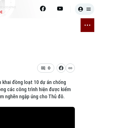
I
E
THỂ THAO
GIẢI TRÍ
ĐÃ PHÁT SÓNG
Bóng đá
Tin tức
ỡng
Quần vợt
Sao
sức khỏe
Golf
Điện ảnh
0
Thời trang
n khai đồng loạt 10 dự án chống
công các công trình hiện được kiểm
Âm nhạc
ểm nghẽn ngập úng cho Thủ đô.