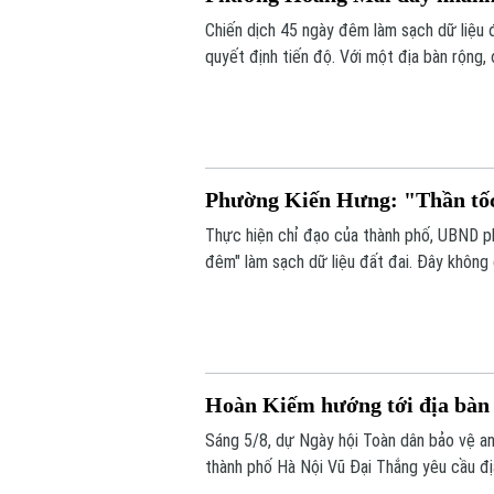
Chiến dịch 45 ngày đêm làm sạch dữ liệu 
quyết định tiến độ. Với một địa bàn rộng,
kế hoạch mà phường Hoàng Mai đề ra là đế
đứng trước những thách thức không nhỏ.
Phường Kiến Hưng: "Thần tốc"
Thực hiện chỉ đạo của thành phố, UBND p
đêm" làm sạch dữ liệu đất đai. Đây không
động viên" toàn diện nhằm chuẩn hóa, làm 
Hoàn Kiếm hướng tới địa bàn t
Sáng 5/8, dự Ngày hội Toàn dân bảo vệ a
thành phố Hà Nội Vũ Đại Thắng yêu cầu địa
đấu trở thành hình mẫu của Thủ đô về an ni