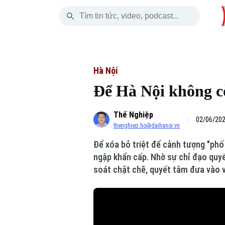
Thứ Năm
THỜI SỰ
HÀ NỘI
THẾ GIỚI
06 Tháng 08, 2026
Hà Nội
Nhịp sống Hà Nộ
Tin tức
Hà Nội
Để Hà Nội không c
Chính trị
Người Hà Nội
Quân s
Thế Nghiệp
Xã hội
Khoảnh khắc Hà 
Hồ sơ
02/06/202
thenghiep.ho@daihanoi.vn
An ninh trật tự
Ẩm thực
Người V
Để xóa bỏ triệt để cảnh tượng "phố
ngập khẩn cấp. Nhờ sự chỉ đạo quyế
Công nghệ
soát chặt chẽ, quyết tâm đưa vào