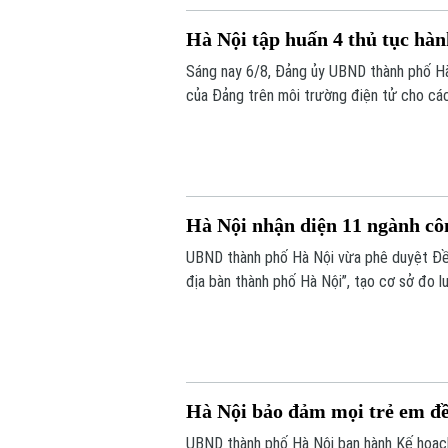
Hà Nội tập huấn 4 thủ tục hàn
Sáng nay 6/8, Đảng ủy UBND thành phố Hà
của Đảng trên môi trường điện tử cho cá
tiếp tại trụ sở Khu liên cơ quan thành ph
trực thuộc.
Hà Nội nhận diện 11 ngành cô
UBND thành phố Hà Nội vừa phê duyệt Đề 
địa bàn thành phố Hà Nội”, tạo cơ sở đo 
văn hóa đối với tăng trưởng kinh tế, phục 
Hà Nội bảo đảm mọi trẻ em đề
UBND thành phố Hà Nội ban hành Kế hoạch