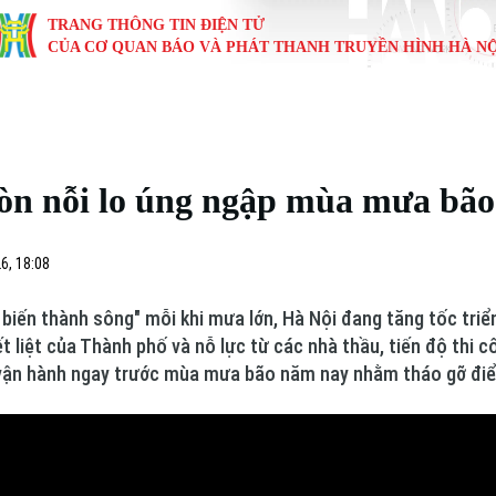
TRANG THÔNG TIN ĐIỆN TỬ
CỦA CƠ QUAN BÁO VÀ PHÁT THANH TRUYỀN HÌNH HÀ NỘ
KINH TẾ
NHÀ ĐẤT
TÀU VÀ XE
GIÁO DỤC
VĂN HÓA
SỨC KHỎ
i
Tin tức
Tin tức
Ô tô
Tin tức
Tin tức
Y tế
òn nỗi lo úng ngập mùa mưa bão
ự
Cafe sáng
Đầu tư
Tàu
Tuyển sinh
Làng nghề
Dinh dư
Nội
Tài chính Ngân hàng
Căn hộ
Xe máy
Hướng nghiệp
Di tích
Tư vấn 
6, 18:08
iệt 4 phương
Doanh nghiệp
Đất đai
Thị trường
 biến thành sông" mỗi khi mưa lớn, Hà Nội đang tăng tốc triể
t liệt của Thành phố và nỗ lực từ các nhà thầu, tiến độ thi 
Kinh nghiệm
Đánh giá
 vận hành ngay trước mùa mưa bão năm nay nhằm tháo gỡ đi