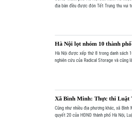
địa bàn đều được đón Tết Trung thu vui t
tặng quà đầy đủ, kịp thời.
Hà Nội lọt nhóm 10 thành phố
Hà Nội được xếp thứ 8 trong danh sách 1
nghiên cứu của Radical Storage và cũng là
Xã Bình Minh: Thực thi Luật 
Cũng như nhiều địa phương khác, xã Bình M
quyết 20 của HĐND thành phố Hà Nội, Luật
phạm về trật tự xây dựng, đất đai.