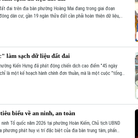
đất đai trên địa bàn phường Hoàng Mai đang trong giai đoạn
 đông dân cư, gần 19 ngàn thửa đất cần phải hoàn thiện dữ liệu,
n 10/8 phải hoàn thành thu thập dữ liệu tại 41 tổ dân phố đang
 làm sạch dữ liệu đất đai
hường Kiến Hưng đã phát động chiến dịch cao điểm "45 ngày
 chỉ là một kế hoạch hành chính đơn thuần, mà là một cuộc "tổng
sạch và cập nhật cơ sở dữ liệu quốc gia về đất đai trên địa bàn.
iêu biểu về an ninh, an toàn
n ninh Tổ quốc năm 2026 tại phường Hoàn Kiếm, Chủ tịch UBND
 phương phát huy vị trí đặc biệt của địa bàn trung tâm, phấn
nh, an toàn, kỷ cương, văn minh và thân thiện.