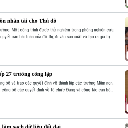
uồn nhân tài cho Thủ đô
đường. Một công trình được thử nghiệm trong phòng nghiên cứu.
yết các bài toán của đô thị, đi vào sản xuất và tạo ra giá trị
ành trình ấy cần sự kết nối giữa Nhà nước – Nhà trường – Doanh
p 27 trường công lập
ng bố và trao các quyết định về thành lập các trường Mầm non,
; công bố các quyết định về tổ chức Đảng và công tác cán bộ
địa bàn xã sau sắp xếp.
àm sạch dữ liệu đất đai