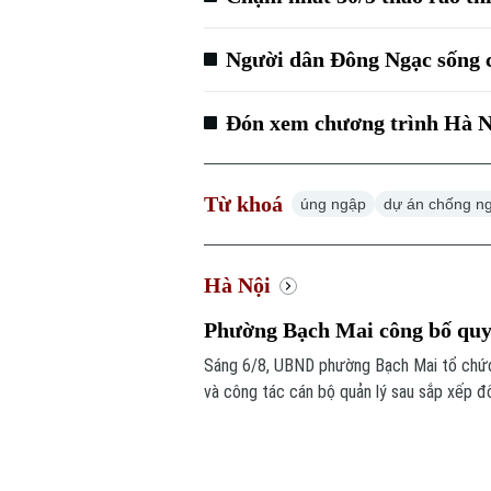
Người dân Đông Ngạc sống 
Đón xem chương trình Hà Nộ
Từ khoá
úng ngập
dự án chống n
Hà Nội
Phường Bạch Mai công bố quyế
Sáng 6/8, UBND phường Bạch Mai tổ chức 
và công tác cán bộ quản lý sau sắp xếp đ
trên địa bàn.