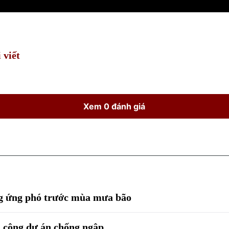
 viết
Xem 0 đánh giá
g ứng phó trước mùa mưa bão
i công dự án chống ngập