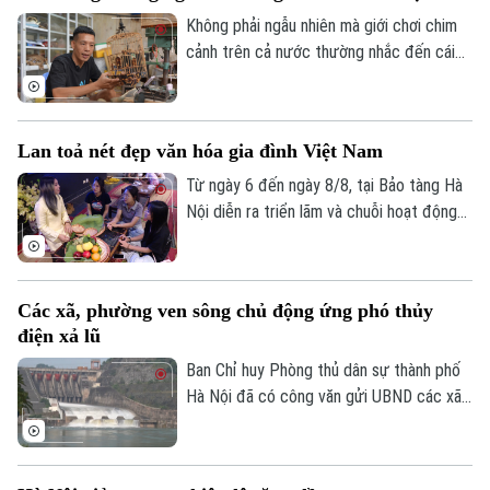
nâng cao hiệu quả xúc tiến, quảng bá
Không phải ngẫu nhiên mà giới chơi chim
điểm đến.
cảnh trên cả nước thường nhắc đến cái
tên làng Vác, hay Canh Hoạch, mỗi khi tìm
một chiếc lồng đẹp. Từ lâu, nơi đây được
xem là một trong những cái nôi của nghề
Lan toả nét đẹp văn hóa gia đình Việt Nam
làm lồng chim ở Việt Nam. Mỗi sản phẩm
không chỉ đáp ứng nhu cầu nuôi chim mà
Từ ngày 6 đến ngày 8/8, tại Bảo tàng Hà
còn thể hiện trình độ chế tác, sự am hiểu
Nội diễn ra triển lãm và chuỗi hoạt động
tập tính của từng loài chim và óc thẩm mỹ
trải nghiệm văn hóa "Hương truyền tâm
của người thợ.
nối – Hành trình trở về với ký ức gia đình".
Chương trình do bảo tàng phối hợp cùng
Các xã, phường ven sông chủ động ứng phó thủy
nhóm sinh viên ngành Quản trị truyền
điện xả lũ
thông đa phương tiện, Trường Đại học
FPT Hà Nội thực hiện.
Ban Chỉ huy Phòng thủ dân sự thành phố
Hà Nội đã có công văn gửi UBND các xã,
phường ven ba tuyến sông: Đà, Hồng,
Đuống, đề nghị tập trung triển khai các
biện pháp đảm bảo an toàn hạ du khi vận