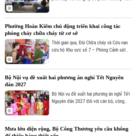
toàn.
tổ chức họp báo công bố giải thưởng
Better Choice Awards 2026. Đây là giải
thưởng thường niên được tổ chức từ
Phường Hoàn Kiếm chủ động triển khai công tác
năm 2022 nhằm tôn vinh, khuyến khích, cổ
phòng cháy chữa cháy từ cơ sở
vũ những giá trị đổi mới sáng tạo áp dụng
trong đời sống thực phục vụ người tiêu
Thời gian qua, Đội Chữa cháy và Cứu nạn
dùng.
cứu hộ Khu vực số 7 – Phòng Cảnh sát
PCCC&CNCH – Công an thành phố Hà Nội
cùng Công an phường Hoàn Kiếm đã chủ
động triển khai nhiều giải pháp tăng
Bộ Nội vụ đề xuất hai phương án nghỉ Tết Nguyên
cường công tác phòng cháy, chữa cháy
đán 2027
và cứu nạn, cứu hộ (PCCC&CNCH) tại cơ
sở.
Bộ Nội vụ đề xuất hai phương án nghỉ Tết
Nguyên đán 2027 đối với cán bộ, công
chức, viên chức, gồm nghỉ 7 ngày hoặc
10 ngày liên tục.
Mưa lớn diện rộng, Bộ Công Thương yêu cầu không
để thiếu hàng thiết yếu