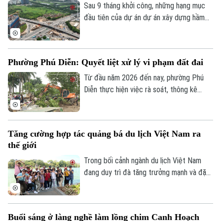
trong năm 2026, công trình có tổng mức
Sau 9 tháng khởi công, những hạng mục
Theo dõi Hà Nội On
đầu tư gần 524 tỷ đồng này liệu có đảm
đầu tiên của dự án dự án xây dựng hầm
bảo đúng tiến độ như chỉ đạo hay sẽ tiếp
chui nút giao Cổ Linh - đường dẫn cầu
tục tồn tại cảnh rào tôn, “đắp chiếu”?
Vĩnh Tuy (phường Long Biên, Hà Nội) đã
dần dần thành hình. Các đơn vị thi công
Phường Phú Diễn: Quyết liệt xử lý vi phạm đất đai
đang “cuốn chiếu” triển khai kết cấu hầm,
đường dẫn cùng hệ thống hạ tầng kỹ
Từ đầu năm 2026 đến nay, phường Phú
thuật theo đúng kế hoạch.
Diễn thực hiện việc rà soát, thông kê
cũng như ra quân xử lý vi phạm đất đai.
Với tinh thần "nói thật, làm thật", chính
quyền địa phương đang mở đợt cao điểm
Tăng cường hợp tác quảng bá du lịch Việt Nam ra
cưỡng chế, giải tỏa các trường hợp vi
thế giới
phạm đất đai, lấn chiếm đất nông nghiệp,
đất công tồn tại nhiều năm qua.
Trong bối cảnh ngành du lịch Việt Nam
đang duy trì đà tăng trưởng mạnh và đặt
mục tiêu đón khoảng 25 triệu lượt khách
quốc tế trong năm 2026, việc mở rộng
hợp tác với các đối tác có mạng lưới toàn
Buổi sáng ở làng nghề làm lồng chim Canh Hoạch
cầu được xem là giải pháp quan trọng để