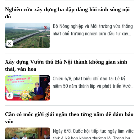
lên diện mạo mới khi hệ thống vỉa hè
Nghiên cứu xây dựng ba đập dâng hồi sinh sông nội
được lát đá đồng bộ, kết hợp cây xanh,
đô
chiếu sáng và hạ tầng kỹ thuật hiện đại,
tạo không gian khang trang, thông thoáng.
Bộ Nông nghiệp và Môi trường vừa thống
nhất chủ trương nghiên cứu đầu tư xây
dựng ba đập dâng trên sông Hồng, sông
Đuống và sông Đà theo đề xuất của
UBND thành phố Hà Nội. Việc triển khai
Xây dựng Vườn thú Hà Nội thành không gian sinh
các công trình được kỳ vọng sẽ góp phần
thái, văn hóa
bổ cập nguồn nước, cải thiện chất lượng,
môi trường các sông nội đô như Tô Lịch,
Chiều 6/8, phát biểu chỉ đạo tại Lễ kỷ
Nhuệ và Đáy, đồng thời nâng cao khả năng
niệm 50 năm thành lập và phát triển Vườn
thích ứng với biến đổi khí hậu.
thú Hà Nội, Phó chủ tịch UBND thành phố
Hà Nội Trương Việt Dũng nhấn mạnh: Đây
không chỉ là dấu mốc để nhìn lại hành trình
Cần có mốc giới giải ngân theo từng năm để đảm bảo
xây dựng, mà còn mở ra chặng đường mới
vốn
với định hướng nơi đây sẽ trở thành một
không gian sinh thái, giáo dục và văn hóa
Ngày 6/8, Quốc hội tiếp tục ngày làm việc
giàu bản sắc của Thủ đô.
thứ 4, kỳ họp không thường lệ. Trong buổi