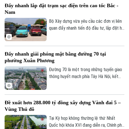
thanh, Truyền hình Hà Nội sẽ cập nhật
Sao
Đẩy nhanh lắp đặt trạm sạc điện trên cao tốc Bắc -
thông tin chi tiết về tình hình và công tác
Nam
phân luồng đảm bảo an toàn giao thông
Điện ảnh
tại đây.
Bộ Xây dựng vừa yêu cầu các đơn vị liên
quan đẩy nhanh tiến độ đầu tư, lắp đặt hệ
Thời trang
thống trạm sạc xe điện tại các trạm dừng
nghỉ trên tuyến cao tốc Bắc - Nam phía
Âm nhạc
Đông, đáp ứng nhu cầu sử dụng phương
Đẩy nhanh giải phóng mặt bằng đường 70 tại
tiện điện đang ngày càng gia tăng.
phường Xuân Phương
Đường 70 là một trong những tuyến giao
thông huyết mạch phía Tây Hà Nội, kết
nối nhiều khu đô thị, khu công nghiệp và
các tuyến vành đai. Tuy nhiên, nhiều năm
qua, tình trạng quá tải, ùn tắc kéo dài đã
Đề xuất hơn 288.000 tỷ đồng xây dựng Vành đai 5 –
ảnh hưởng lớn đến việc đi lại và phát triển
Vùng Thủ đô
kinh tế-xã hội của khu vực. Để sớm triển
khai dự án mở rộng tuyến đường, công
Tại Kỳ họp không thường lệ thứ Nhất
tác GPMB đang được phường Xuân
Quốc hội khóa XVI đang diễn ra, Chính phủ