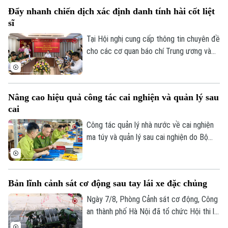
phường.
Đẩy nhanh chiến dịch xác định danh tính hài cốt liệt
sĩ
Tại Hội nghị cung cấp thông tin chuyên đề
cho các cơ quan báo chí Trung ương và
thành phố do Ban Tuyên giáo và Dân vận
Thành ủy tổ chức sáng 7/8, đại diện Bộ
Tư lệnh Thủ đô Hà Nội và Sở Nội vụ đã
Nâng cao hiệu quả công tác cai nghiện và quản lý sau
thông tin về kết quả triển khai Chiến dịch
cai
"500 ngày đêm đẩy mạnh tìm kiếm, quy
tập và xác định danh tính hài cốt liệt sĩ"
Công tác quản lý nhà nước về cai nghiện
trên địa bàn Thủ đô.
ma túy và quản lý sau cai nghiện do Bộ
Công an tiếp nhận thực hiện trong hơn
một năm qua đã từng bước đi vào nền
nếp và đạt được nhiều kết quả tích cực.
Bản lĩnh cảnh sát cơ động sau tay lái xe đặc chủng
Ngày 7/8, Phòng Cảnh sát cơ động, Công
an thành phố Hà Nội đã tổ chức Hội thi lái
xe giỏi thực hành kỹ chiến thuật trên