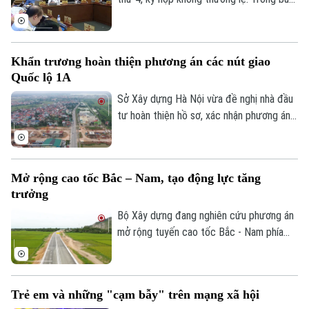
sáng, các đại biểu thảo luận tại tổ về chủ
trương đầu tư dự án vành đai 5 - vùng
Thủ đô. Tổng mức đầu tư dự án Vành đai
Khẩn trương hoàn thiện phương án các nút giao
5 - Vùng Thủ đô sơ bộ khoảng 288.268 tỷ
Quốc lộ 1A
đồng. Các đại biểu cho rằng cần có mốc
giới giải ngân theo từng năm, để đảm bảo
Sở Xây dựng Hà Nội vừa đề nghị nhà đầu
nguồn vốn cho dự án.
tư hoàn thiện hồ sơ, xác nhận phương án
tuyến các nút giao chính dọc đường Quốc
lộ 1A, tỷ lệ 1/500 thuộc Dự án đầu tư
trục không gian Quốc lộ 1A gắn với chỉnh
Mở rộng cao tốc Bắc – Nam, tạo động lực tăng
trang và tái thiết đô thị theo phương
trưởng
thức đối tác công tư (PPP), loại hợp
đồng Xây dựng -Chuyển giao (BT).
Bộ Xây dựng đang nghiên cứu phương án
mở rộng tuyến cao tốc Bắc - Nam phía
Đông theo quy mô hoàn chỉnh; đồng thời,
tính toán phương án huy động nguồn lực
phù hợp nhằm bảo đảm tiến độ và hiệu
Trẻ em và những "cạm bẫy" trên mạng xã hội
quả đầu tư.