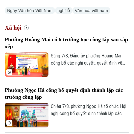
Ngày Văn hóa Việt Nam
nghỉ lễ
Văn hóa việt nam
Xã hội
Xu hướng
Phường Hoàng Mai có 6 trường học công lập sau sắp
xếp
Sáng 7/8, Đảng ủy phường Hoàng Mai
công bố các nghị quyết, quyết định về
sắp xếp, tổ chức lại các cơ sở giáo dục
công lập và thành lập tổ chức cơ sở Đảng
tại các đơn vị này. Với 9 trường thuộc
Phường Ngọc Hà công bố quyết định thành lập các
diện sắp xếp được tổ chức lại thành bốn
trường công lập
trường, phường Hoàng Mai đã đạt tỷ lệ
giảm 55%, vượt yêu cầu Ủy ban nhân dân
Chiều 7/8, phường Ngọc Hà tổ chức Hội
thành phố Hà Nội đề ra.
nghị công bố quyết định thành lập các
trường mầm non, tiểu học, THCS công lập
và công tác sắp xếp cán bộ trên địa bàn