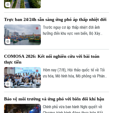
Phương tập trung đẩy nhanh tiến độ.
đã trình Quốc hội xem xét chủ trương đầu
tư Dự án đường Vành đai 5 - Vùng Thủ đô
Hà Nội với tổng mức đầu tư sơ bộ hơn
Trực ban 24/24h sẵn sàng ứng phó áp thấp nhiệt đới
288.000 tỷ đồng. Đây là công trình giao
thông trọng điểm, được kỳ vọng tạo
Trước nguy cơ áp thấp nhiệt đới ảnh
động lực phát triển kinh tế - xã hội và
hưởng đến khu vực ven biển, Bộ Xây
tăng cường kết nối liên vùng.
dựng vừa gửi công điện yêu cầu các địa
phương, đơn vị khẩn trương rà soát hạ
tầng, bảo đảm an toàn giao thông, công
COMOSA 2026: Kết nối nghiên cứu với bài toán
trình xây dựng và duy trì trực ban 24/24h
thực tiễn
để sẵn sàng ứng phó.
Hôm nay (7/8), Hội thảo quốc tế về Tối
ưu hóa, Mô hình hóa, Mô phỏng và Phân
tích dữ liệu - COMOSA 2026 khai mạc tại
Hà Nội. Hội thảo diễn ra trong hai ngày,
quy tụ gần 100 nhà khoa học, nhà nghiên
Bảo vệ môi trường và ứng phó với biến đổi khí hậu
cứu và chuyên gia trong nước, quốc tế
cùng trao đổi các giải pháp đưa kết quả
Chính phủ vừa ban hành Nghị quyết về
nghiên cứu vào giải quyết những bài toán
Chương trình hành động thực hiện Kết