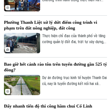
của doanh nghiệp và xã hội.
luận số 75 của Ban Chấp hành Trung ương
Đảng khóa XIV về bảo vệ môi trường và
ứng phó với biến đổi khí hậu.
Phường Thanh Liệt xử lý dứt điểm công trình vi
phạm trên đất nông nghiệp, đất công
Thực hiện chỉ đạo của thành phố về tăng
cường quản lý đất đai, trật tự xây dựng,
phường Thanh Liệt đang tập trung triển
khai đồng bộ các giải pháp nhằm xử lý
dứt điểm các công trình vi phạm trên đất
Bao giờ hết cảnh rào tôn trên tuyến đường gần 525 tỷ
nông nghiệp, đất công do Nhà nước quản
đồng?
lý.
Dự án đường trục kinh tế huyện Thanh Oai
cũ, nay là tuyến đường kết nối hai xã
Thanh Oai và Tam Hưng là dự án chậm
tiến độ kéo dài với hai lần UBND thành
phố phải gia hạn thời gian hoàn thành. Với
Đẩy nhanh tiến độ thi công hầm chui Cổ Linh
mốc thời điểm phải đưa vào khai thác