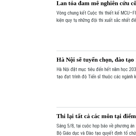
Lan tỏa đam mê nghiên cứu cô
Vòng chung kết Cuộc thi thiết kế MCU–FP
kiện quy tụ những đội thi xuất sắc nhất đ
tinh thần sáng tạo, nghiên cứu và ứng dụn
Hà Nội sẽ tuyển chọn, đào tạo 
Hà Nội đặt mục tiêu đến hết năm học 203
tạo đạt trình độ Tiến sĩ thuộc các ngành 
Thi lại tất cả các môn tại đi
Sáng 5/8, tại cuộc họp báo về phương án
Bộ Giáo dục và Đào tạo quyết định tổ chức 