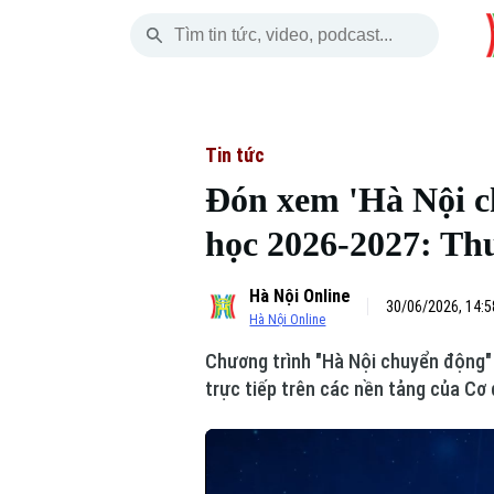
Thứ Bảy
THỜI SỰ
HÀ NỘI
THẾ GIỚI
08 Tháng 08, 2026
Hà Nội
Nhịp sống Hà Nộ
Tin tức
Tin tức
Đón xem 'Hà Nội c
Chính trị
Người Hà Nội
Quân s
học 2026-2027: Th
Xã hội
Khoảnh khắc Hà 
Hồ sơ
Hà Nội Online
An ninh trật tự
Ẩm thực
30/06/2026, 14:5
Người V
Hà Nội Online
Chương trình "Hà Nội chuyển động"
Công nghệ
trực tiếp trên các nền tảng của Cơ
Skip Ad