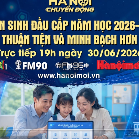
Play
Video