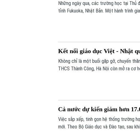
Những ngày qua, các trường học tại Thủ đ
tỉnh Fukuoka, Nhật Bản. Một hành trình gi
xuyên biên giới được mở ra đã góp phần b
Kết nối giáo dục Việt - Nhật q
Không chỉ là một buổi gặp gỡ, chuyến thăm
THCS Thành Công, Hà Nội còn mở ra cơ hội
đắp tình hữu nghị từ những trải nghiệm t
Cả nước dự kiến giảm hơn 17.0
Việc sắp xếp, tinh gọn hệ thống trường 
mới. Theo Bộ Giáo dục và Đào tạo, sau kh
17.000 đầu mối cơ sở giáo dục công lập, 