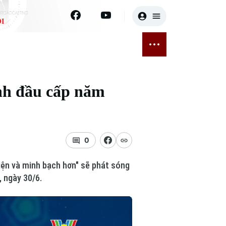
I
E
THỂ THAO
GIẢI TRÍ
ĐÃ PHÁT SÓNG
Bóng đá
Tin tức
inh đầu cấp năm
ỡng
Quần vợt
Sao
sức khỏe
Golf
Điện ảnh
0
Thời trang
iện và minh bạch hơn" sẽ phát sóng
Âm nhạc
, ngày 30/6.