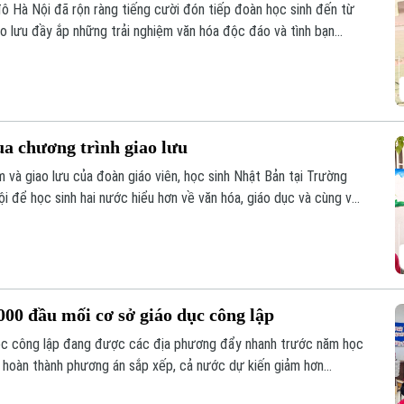
ô Hà Nội đã rộn ràng tiếng cười đón tiếp đoàn học sinh đến từ
ao lưu đầy ắp những trải nghiệm văn hóa độc đáo và tình bạn
ồi đắp cho mối quan hệ hữu nghị Hà Nội - Fukuoka.
ua chương trình giao lưu
 và giao lưu của đoàn giáo viên, học sinh Nhật Bản tại Trường
 để học sinh hai nước hiểu hơn về văn hóa, giáo dục và cùng vun
hực tế ngay trong môi trường học đường.
00 đầu mối cơ sở giáo dục công lập
học công lập đang được các địa phương đẩy nhanh trước năm học
i hoàn thành phương án sắp xếp, cả nước dự kiến giảm hơn
song vẫn bảo đảm quyền học tập của học sinh, đặc biệt ở vùng