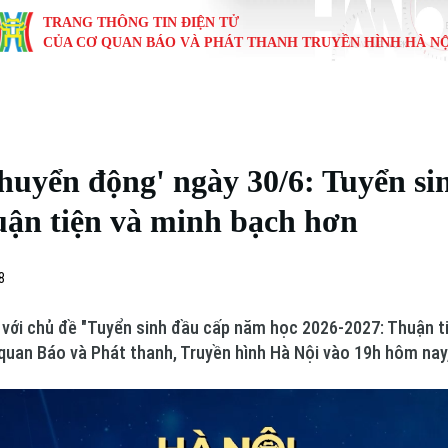
TRANG THÔNG TIN ĐIỆN TỬ
CỦA CƠ QUAN BÁO VÀ PHÁT THANH TRUYỀN HÌNH HÀ NỘ
KINH TẾ
NHÀ ĐẤT
TÀU VÀ XE
GIÁO DỤC
VĂN HÓA
SỨC KHỎ
i
Tin tức
Tin tức
Ô tô
Tin tức
Tin tức
Y tế
huyển động' ngày 30/6: Tuyển s
ự
Cafe sáng
Đầu tư
Tàu
Tuyển sinh
Làng nghề
Dinh dư
uận tiện và minh bạch hơn
Nội
Tài chính Ngân hàng
Căn hộ
Xe máy
Hướng nghiệp
Di tích
Tư vấn 
8
iệt 4 phương
Doanh nghiệp
Đất đai
Thị trường
 với chủ đề "Tuyển sinh đầu cấp năm học 2026-2027: Thuận t
Kinh nghiệm
Đánh giá
 quan Báo và Phát thanh, Truyền hình Hà Nội vào 19h hôm nay