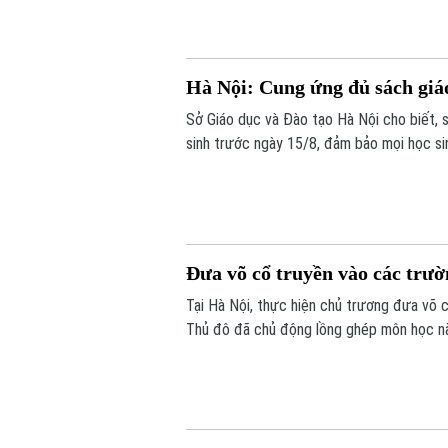
khó khăn.
Hà Nội: Cung ứng đủ sách giá
Sở Giáo dục và Đào tạo Hà Nội cho biết, 
sinh trước ngày 15/8, đảm bảo mọi học s
Đưa võ cổ truyền vào các trườ
Tại Hà Nội, thực hiện chủ trương đưa võ 
Thủ đô đã chủ động lồng ghép môn học nà
thuật từ môi trường học đường, giúp các e