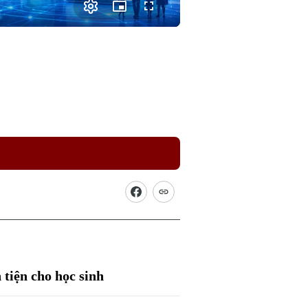
Picture-
Fullscreen
in-
Picture
tiện cho học sinh