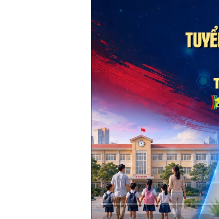
Loaded
:
1.24%