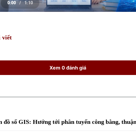
0:00
/
1:10
e
Current
Duration
Time
 viết
Xem 0 đánh giá
n đồ số GIS: Hướng tới phân tuyến công bằng, thuận 